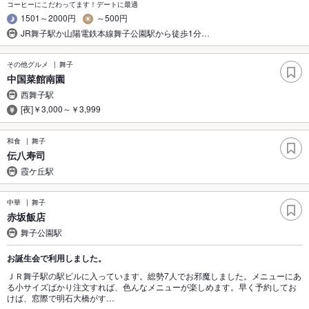
コーヒーにこだわってます！デートに最適
1501～2000円
～500円
JR舞子駅か山陽電鉄本線舞子公園駅から徒歩1分…
その他グルメ
舞子
中国菜館南園
西舞子駅
[夜]￥3,000～￥3,999
和食
舞子
伝八寿司
霞ケ丘駅
中華
舞子
赤坂飯店
舞子公園駅
お誕生会で利用しました。
ＪＲ舞子駅の駅ビルに入っています。総勢7人でお邪魔しました。メニューにあ
る小サイズばかり注文すれば、色んなメニューが楽しめます。早く予約してお
けば、窓際で明石大橋がす…