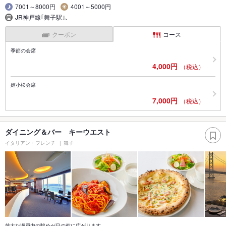
7001～8000円
4001～5000円
JR神戸線｢舞子駅｣､
クーポン
コース
季節の会席
4,000円
（税込）
姫小松会席
7,000円
（税込）
ダイニング＆バー キーウエスト
イタリアン・フレンチ
舞子
雄大な瀬戸内の眺めが目の前に広がります