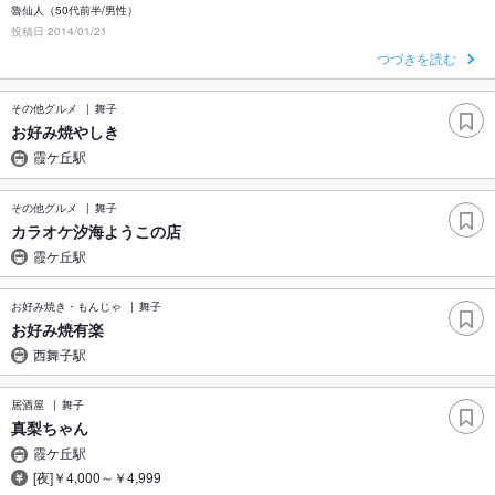
魯仙人（50代前半/男性）
投稿日 2014/01/21
つづきを読む
その他グルメ
舞子
お好み焼やしき
霞ケ丘駅
その他グルメ
舞子
カラオケ汐海ようこの店
霞ケ丘駅
お好み焼き・もんじゃ
舞子
お好み焼有楽
西舞子駅
居酒屋
舞子
真梨ちゃん
霞ケ丘駅
[夜]￥4,000～￥4,999