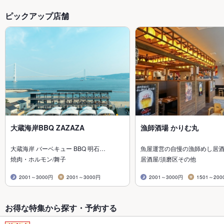
ピックアップ店舗
大蔵海岸BBQ ZAZAZA
漁師酒場 かりむ丸
大蔵海岸 バーベキュー BBQ 明石…
魚屋運営の自慢の漁師めし居
焼肉・ホルモン/舞子
居酒屋/須磨区その他
2001～3000円
2001～3000円
2001～3000円
1501～200
お得な特集から探す・予約する