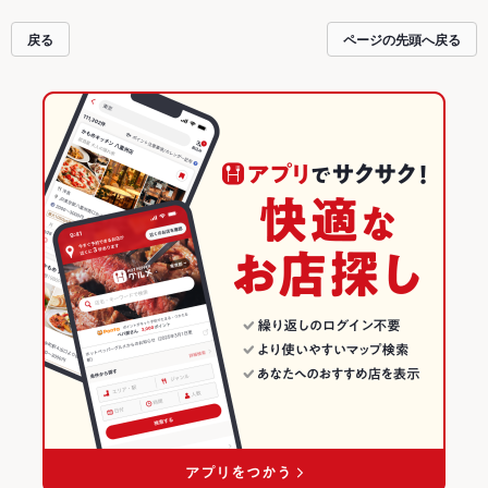
いるので安心！24時間使える簡単便利なネット予約が使えるお店も拡大中で
す。友達どうしの飲み会にも、会社の宴会にも、デートやパーティーにもお得
戻る
ページの先頭へ戻る
に便利にホットペッパーグルメをご利用ください。