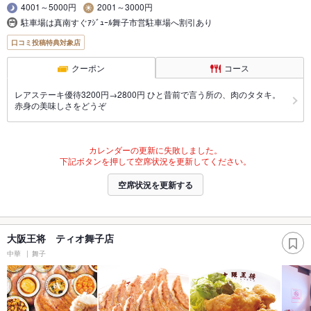
4001～5000円
2001～3000円
駐車場は真南すぐｱｼﾞｭｰﾙ舞子市営駐車場へ割引あり
口コミ投稿特典対象店
クーポン
コース
レアステーキ優待3200円→2800円 ひと昔前で言う所の、肉のタタキ。
赤身の美味しさをどうぞ
カレンダーの更新に失敗しました。
下記ボタンを押して空席状況を更新してください。
空席状況を更新する
大阪王将 ティオ舞子店
中華
舞子