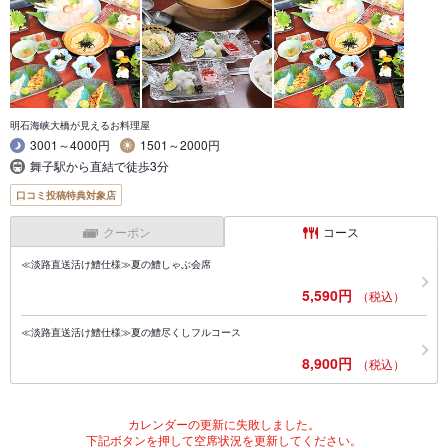
明石海峡大橋が見えるお料理屋
3001～4000円
1501～2000円
舞子駅から直結で徒歩3分
口コミ投稿特典対象店
クーポン
コース
≪淡路直送活け鱧仕様≫夏の鱧しゃぶ会席
5,590円
（税込）
≪淡路直送活け鱧仕様≫夏の鱧尽くしフルコース
8,900円
（税込）
カレンダーの更新に失敗しました。
下記ボタンを押して空席状況を更新してください。