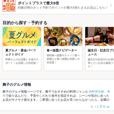
ポイントプラスで最大8倍
対象日時のネット予約でポイントが最大8倍たまるお店はこちら！
目的から探す・予約する
夏グルメ・宴会パーフ
食べ放題ナビゲーター
誕生日・記念日プ
ェクトガイド
ュース
焼肉食べ放題やスイーツ食べ
放題など食べ放題お店探しの
幹事さんのお店探しを強力サ
誕生日や記念日のお祝
決定版！
ポート！お店探しの決定版！
用したいお店を徹底リ
チ！
舞子のグルメ情報
舞子のグルメ情報ページです。舞子でおすすめの料理ジャンル
肉料理全般
、
寿
司
で絞り込んだり、予算やこだわり条件を指定すれば、シーンや気分に合った
お店がサクサク探せます。ご希望に合ったお店が見つからなかったら、近隣の
エリア
兵庫区その他
、
西区
、
新開地
もチェックしてみてください。ホットペッ
もっと見る
パーグルメなら、お得なクーポンはもちろん、こだわりメニュー
バーベキュ
ー
、
海鮮丼
、
うどん
や季節のおすすめ料理など、お店の最新情報をご紹介して