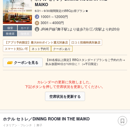
MAIKO
6/21～9/30期間限定のBBQお得プラン★
10001～12000円
3001～4000円
個室
カード
JR神戸線｢舞子駅｣より徒歩7分/三ﾉ宮駅より約20分
禁煙席
喫煙席
【アプリ予約限定】最大800ポイント還元対象店
口コミ投稿特典対象店
スマート支払い可
ネット予約可
クーポンあり
【30名様以上限定】BBQスタンダードプランをご予約の方→
クーポンを見る
飲み放題90分が120分に！（※平日限定）
カレンダーの更新に失敗しました。
下記ボタンを押して空席状況を更新してください。
空席状況を更新する
ホテル セトレ／DINING ROOM IN THE MAIKO
イタリアン・フレンチ
舞子