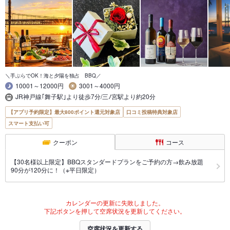
＼手ぶらでOK！海と夕陽を独占 BBQ／
10001～12000円
3001～4000円
JR神戸線｢舞子駅｣より徒歩7分/三ﾉ宮駅より約20分
【アプリ予約限定】最大800ポイント還元対象店
口コミ投稿特典対象店
スマート支払い可
クーポン
コース
【30名様以上限定】BBQスタンダードプランをご予約の方→飲み放題
90分が120分に！（※平日限定）
カレンダーの更新に失敗しました。
下記ボタンを押して空席状況を更新してください。
空席状況を更新する