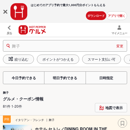
はじめてのアプリ予約で最大
1,000円分ポイントもらえる
ダウンロード
アプリで開く
戻る
マイメニュー
舞子
変更
絞り込む
ポイントがつかえる
スマート支払い可
今日予約できる
明日予約できる
日時指定
舞子
グルメ・クーポン情報
81件 1-20件
地図で表示
PR
イタリアン・フレンチ
舞子
ホテル セトレ／DINING ROOM IN THE