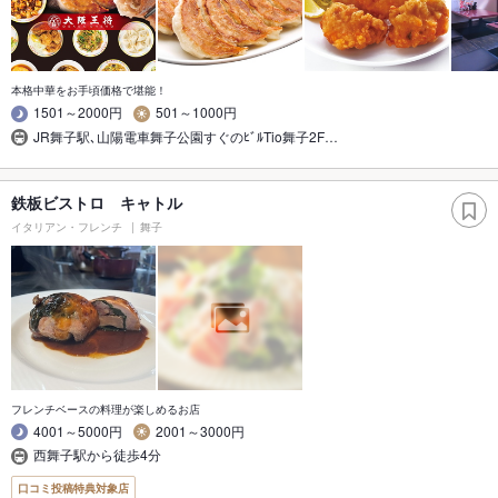
本格中華をお手頃価格で堪能！
1501～2000円
501～1000円
JR舞子駅､山陽電車舞子公園すぐのﾋﾞﾙTio舞子2F…
鉄板ビストロ キャトル
イタリアン・フレンチ
舞子
フレンチベースの料理が楽しめるお店
4001～5000円
2001～3000円
西舞子駅から徒歩4分
口コミ投稿特典対象店