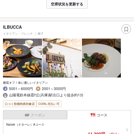
空席状況を更新する
ILBUCCA
イタリアン・フレンチ
舞子
糖質オフ！体に優しいイタリアン
5001～6000円
2001～3000円
山陽電鉄本線霞ｹ丘(兵庫)駅出口より徒歩約1分
口コミ投稿特典対象店
COIN+支払い可
クーポン
コース
Natale（ナターレ）Aコース
11,300円
（税込）