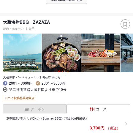
大蔵海岸BBQ ZAZAZA
焼肉・ホルモン
舞子
大蔵海岸 バーベキュー BBQ 明石市 手ぶら
2001～3000円
2001～3000円
第二神明道路大蔵谷ICより車で10分
口コミ投稿特典対象店
クーポン
コース
夏季限定♪手ぶらでOKの《Summer BBQ》7品3700円(税込)
3,700円
（税込）