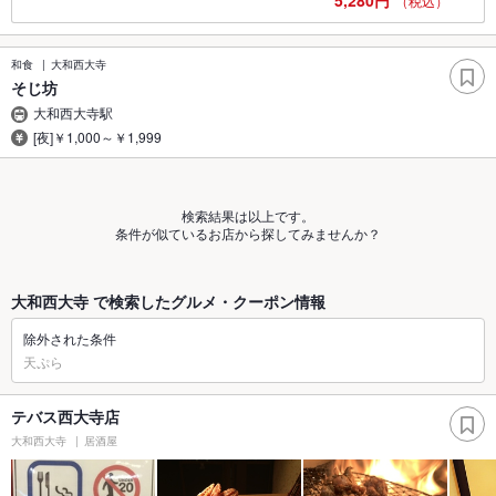
5,280円
（税込）
和食
大和西大寺
そじ坊
大和西大寺駅
[夜]￥1,000～￥1,999
検索結果は以上です。
条件が似ているお店から探してみませんか？
大和西大寺 で検索したグルメ・クーポン情報
除外された条件
天ぷら
テバス西大寺店
大和西大寺
居酒屋