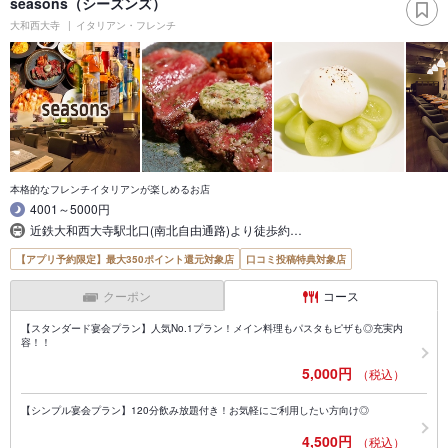
seasons（シーズンズ）
大和西大寺
イタリアン・フレンチ
本格的なフレンチイタリアンが楽しめるお店
4001～5000円
近鉄大和西大寺駅北口(南北自由通路)より徒歩約…
【アプリ予約限定】最大350ポイント還元対象店
口コミ投稿特典対象店
クーポン
コース
【スタンダード宴会プラン】人気No.1プラン！メイン料理もパスタもピザも◎充実内
容！！
5,000円
（税込）
【シンプル宴会プラン】120分飲み放題付き！お気軽にご利用したい方向け◎
4,500円
（税込）