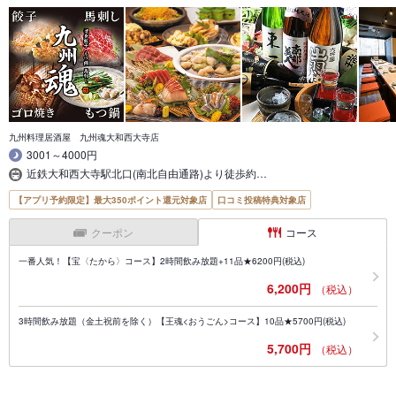
九州料理居酒屋 九州魂大和西大寺店
3001～4000円
近鉄大和西大寺駅北口(南北自由通路)より徒歩約…
【アプリ予約限定】最大350ポイント還元対象店
口コミ投稿特典対象店
クーポン
コース
一番人気！【宝〈たから〉コース】2時間飲み放題+11品★6200円(税込)
6,200円
（税込）
3時間飲み放題（金土祝前を除く）【王魂<おうごん>コース】10品★5700円(税込)
5,700円
（税込）