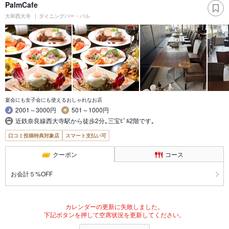
PalmCafe
大和西大寺
ダイニングバー・バル
宴会にも女子会にも使えるおしゃれなお店
2001～3000円
501～1000円
近鉄奈良線西大寺駅から徒歩2分｡三宝ﾋﾞﾙ2階です｡
口コミ投稿特典対象店
スマート支払い可
クーポン
コース
お会計５%OFF
カレンダーの更新に失敗しました。
下記ボタンを押して空席状況を更新してください。