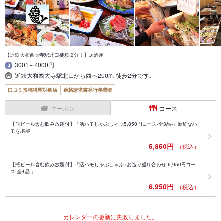
【近鉄大和西大寺駅北口徒歩２分！】居酒屋
3001～4000円
近鉄大和西大寺駅北口から西へ200m､徒歩2分です｡
口コミ投稿特典対象店
適格請求書発行事業者
クーポン
コース
【瓶ビール含む飲み放題付】『活ハモしゃぶしゃぶ5,850円コース-全3品-』新鮮なハ
モを堪能
5,850円
（税込）
【瓶ビール含む飲み放題付】『活ハモしゃぶしゃぶ+お造り盛り合わせ 6,950円コー
ス-全4品-』
6,950円
（税込）
カレンダーの更新に失敗しました。