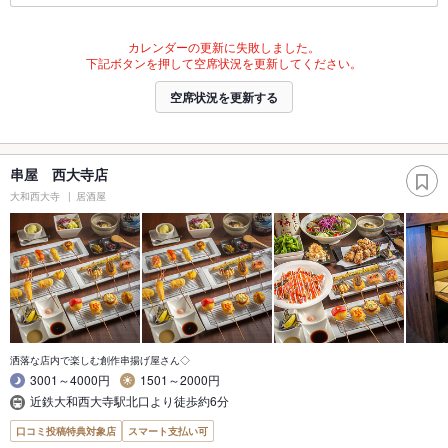
カレンダーの更新に失敗しました。
下記ボタンを押して空席状況を更新してください。
空席状況を更新する
串屋 西大寺店
大和西大寺
居酒屋
洒落な店内で楽しむ創作串揚げ屋さん◇
3001～4000円
1501～2000円
近鉄大和西大寺駅北口より徒歩約6分
口コミ投稿特典対象店
スマート支払い可