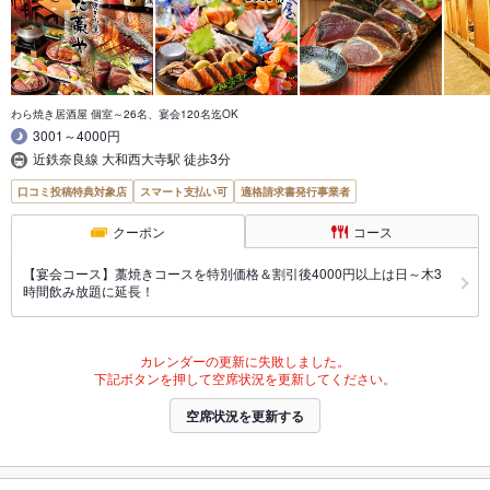
わら焼き居酒屋 個室～26名、宴会120名迄OK
3001～4000円
近鉄奈良線 大和西大寺駅 徒歩3分
口コミ投稿特典対象店
スマート支払い可
適格請求書発行事業者
クーポン
コース
【宴会コース】藁焼きコースを特別価格＆割引後4000円以上は日～木3
時間飲み放題に延長！
カレンダーの更新に失敗しました。
下記ボタンを押して空席状況を更新してください。
空席状況を更新する