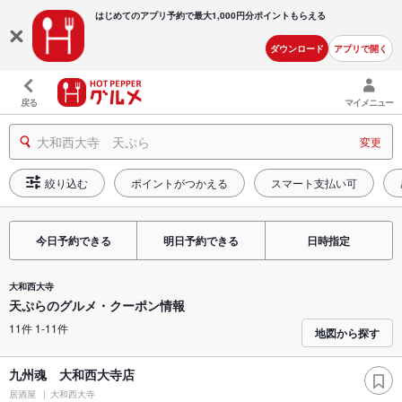
はじめてのアプリ予約で最大
1,000円分ポイントもらえる
ダウンロード
アプリで開く
戻る
マイメニュー
大和西大寺 天ぷら
変更
絞り込む
ポイントがつかえる
スマート支払い可
今日予約できる
明日予約できる
日時指定
大和西大寺
天ぷらのグルメ・クーポン情報
11件 1-11件
地図から探す
九州魂 大和西大寺店
居酒屋
大和西大寺