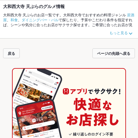
大和西大寺 天ぷらのグルメ情報
大和西大寺 天ぷらのお店一覧です。大和西大寺でおすすめの料理ジャンル
居酒
屋
、
和食
、
ダイニングバー・バル
で探したり、予算やこだわり条件を指定すれ
ば、シーンや気分に合ったお店がサクサク探せます。ご希望に合ったお店が見
つからなかったら、近隣のエリア
近鉄奈良
、
新大宮
、
奈良駅
もチェックしてみ
もっと見る
てください。ホットペッパーグルメなら、お得なクーポンはもちろん、こだわ
りメニュー
からあげ
、
お茶漬け
、
エビ料理
や季節のおすすめ料理など、お店の
最新情報をご紹介しているので安心！24時間使える簡単便利なネット予約が使
えるお店も拡大中です。友達どうしの飲み会にも、会社の宴会にも、デートや
戻る
ページの先頭へ戻る
パーティーにもお得に便利にホットペッパーグルメをご利用ください。