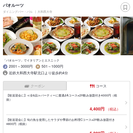
パオルーツ
ダイニングバー・バル
大和西大寺
「パオルーツ」でイタリアンとエスニック
2001～3000円
501～1000円
近鉄大和西大寺駅北口より徒歩約4分
クーポン
コース
【歓送迎会に】≪全6品≫パーティーに最適♪Aコース※2H飲み放題付き4000円（税
抜）
4,400円
（税込）
【歓送迎会に】旬の魚を使用したサラダや季節のお料理Cコース※2H飲み放題付き
4800円（税抜）