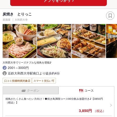
炭焼き とりっこ
居酒屋
大和西大寺
大和西大寺でリーズナブルな焼鳥を堪能♪
2001～3000円
近鉄大和西大寺駅南口より徒歩約4分
口コミ投稿特典対象店
スマート支払い可
クーポン
コース
焼鳥がたくさん食べたい方向け！◆焼き鳥満喫コース90分飲み放題付き♪【3850円
（税込）】
3,850円
（税込）