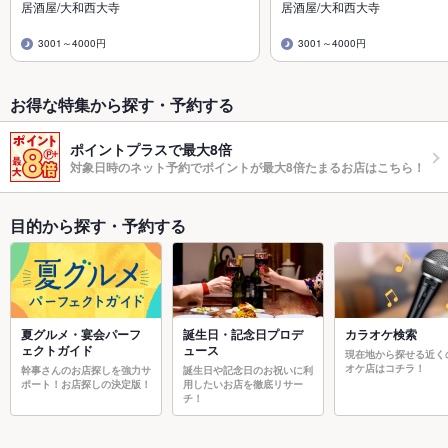
居酒屋/大和西大寺
居酒屋/大和西大寺
3001～4000円
3001～4000円
お得な特集から探す・予約する
ポイントプラスで最大8倍
対象日時のネット予約でポイントが最大8倍たまるお店はこちら！
目的から探す・予約する
夏グルメ・宴会パーフ
誕生日・記念日プロデ
カラオケ検索
ェクトガイド
ュース
現在地から探せる近く
オケ店はコチラ！
幹事さんのお店探しを強力サ
誕生日や記念日のお祝いに利
ポート！お店探しの決定版！
用したいお店を徹底リサー
チ！