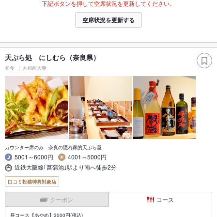
下記ボタンを押して空席状況を更新してください。
空席状況を更新する
天ぷら処 にしむら（奈良県）
和食
大和西大寺
カウンター席のみ 奈良の隠れ家的天ぷら屋
5001～6000円
4001～5000円
近鉄大阪線｢菖蒲池｣駅より南へ徒歩2分
口コミ投稿特典対象店
クーポン
コース
昼コース【あやめ】3000円(税込)