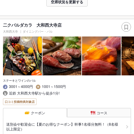
空席状況を更新する
二クバルダカラ 大和西大寺店
大和西大寺
ダイニングバー・バル
ステーキとワインのバル
3001～4000円
1001～1500円
近鉄 大和西大寺駅から徒歩1分!
口コミ投稿特典対象店
クーポン
コース
送別会や歓迎会に【夏のお得なクーポン】幹事1名様分無料！（8名様
以上限定）