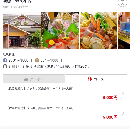
花惣 奈良本店
和食
大和西大寺
活魚料理
2001～3000円
501～1000円
近鉄尼ヶ辻駅より北東へ進み､1号線沿い｡徒歩20分｡
クーポン
コース
【飲み放題付】ポッキリ宴会会席コースA（一人前）
6,000円
【飲み放題付】ポッキリ宴会会席コースB（一人前）
5,000円