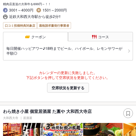
精肉店直送の大和牛を699円～！！
3001～4000円
1501～2000円
近鉄大和西大寺駅から徒歩2分!!
口コミ投稿特典対象店
適格請求書発行事業者
クーポン
コース
毎日開催ハッピアワー♪18時までビール、ハイボール、レモンサワーが
半額◎
カレンダーの更新に失敗しました。
下記ボタンを押して空席状況を更新してください。
空席状況を更新する
わら焼き小屋 個室居酒屋 た藁や 大和西大寺店
大和西大寺
居酒屋