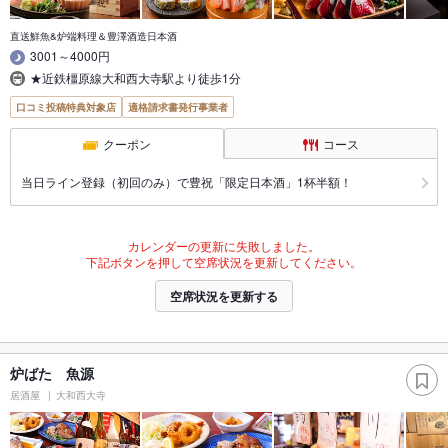
直送鮮魚&炉端料理＆豊澤酒造日本酒
3001～4000円
★近鉄橿原線大和西大寺駅より徒歩1分
口コミ投稿特典対象店
適格請求書発行事業者
クーポン
コース
当日ライン登録（初回のみ）で豊祝「限定日本酒」1杯半額！
カレンダーの更新に失敗しました。
下記ボタンを押して空席状況を更新してください。
空席状況を更新する
炉ばた 魚源
居酒屋
大和西大寺