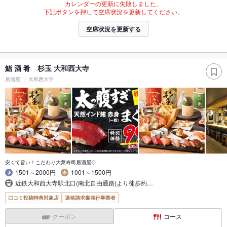
カレンダーの更新に失敗しました。
下記ボタンを押して空席状況を更新してください。
空席状況を更新する
鮨 酒 肴 杉玉 大和西大寺
居酒屋
大和西大寺
安くて旨い！こだわり大衆寿司居酒屋◇
1501～2000円
1001～1500円
近鉄大和西大寺駅北口(南北自由通路)より徒歩約…
口コミ投稿特典対象店
適格請求書発行事業者
クーポン
コース