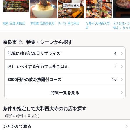
焼肉 王道 押熊店
李朝園 近鉄奈良店
テバス 高の原店
た藁や 大和西大寺
とろけるハ
店
福よし なら
奈良市で、特集・シーンから探す
4
記憶に残る記念日サプライズ
7
おしゃべりする夜カフェ夜ごはん
16
3000円台の飲み放題付コース
特集一覧を見る
条件を指定して大和西大寺のお店を探す
（現在の条件：天ぷら）
ジャンルで絞る