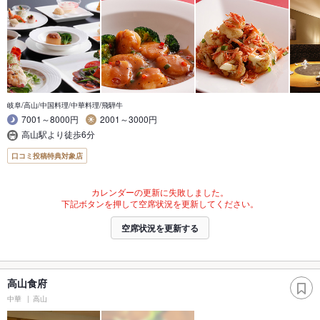
岐阜/高山/中国料理/中華料理/飛騨牛
7001～8000円
2001～3000円
高山駅より徒歩6分
口コミ投稿特典対象店
カレンダーの更新に失敗しました。
下記ボタンを押して空席状況を更新してください。
空席状況を更新する
高山食府
中華
高山