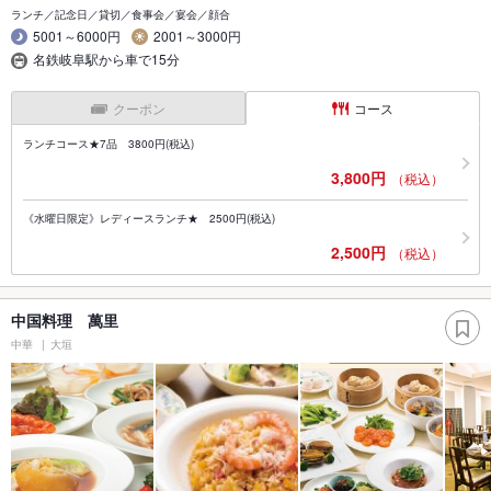
ランチ／記念日／貸切／食事会／宴会／顔合
5001～6000円
2001～3000円
名鉄岐阜駅から車で15分
クーポン
コース
ランチコース★7品 3800円(税込)
3,800円
（税込）
《水曜日限定》レディースランチ★ 2500円(税込)
2,500円
（税込）
中国料理 萬里
中華
大垣