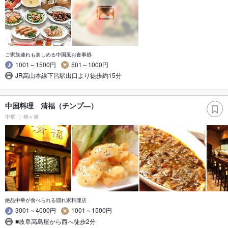
ご家族連れも楽しめる中国風お食事処
1001～1500円
501～1000円
JR高山本線下呂駅出口より徒歩約15分
中国料理 清福（チンプ―）
中華
柳ヶ瀬
絶品中華が食べられる隠れ家料理店
3001～4000円
1001～1500円
■岐阜高島屋から西へ徒歩2分