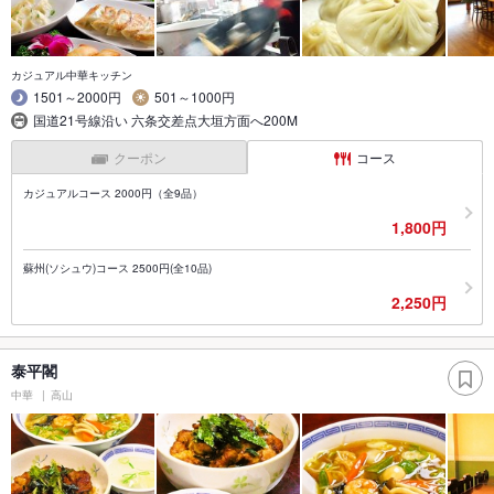
カジュアル中華キッチン
1501～2000円
501～1000円
国道21号線沿い 六条交差点大垣方面へ200M
クーポン
コース
カジュアルコース 2000円（全9品）
1,800円
蘇州(ソシュウ)コース 2500円(全10品)
2,250円
泰平閣
中華
高山