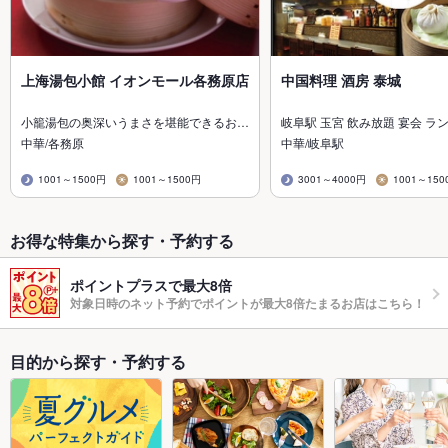
上海湯包小館 イオンモール各務原店
中国料理 酒房 泰城
小籠湯包の奥深いうまさを堪能できるお…
岐阜駅 玉宮 飲み放題 宴会 ラ
中華/各務原
中華/岐阜駅
1001～1500円
1001～1500円
3001～4000円
1001～150
お得な特集から探す・予約する
ポイントプラスで最大8倍
対象日時のネット予約でポイントが最大8倍たまるお店はこちら！
目的から探す・予約する