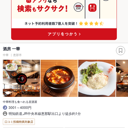
酒房 一華
中華
恵那市
中華料理も食べれる居酒屋
3001～4000円
明知鉄道,JR中央本線恵那駅出口より徒歩約1分
口コミ投稿特典対象店