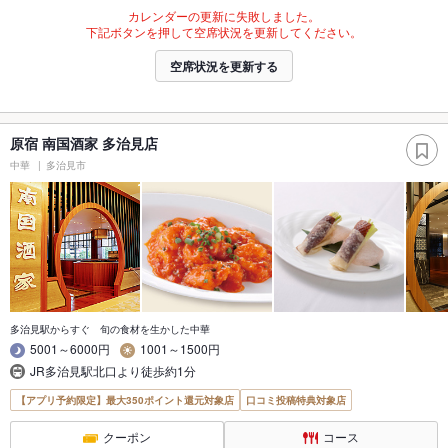
カレンダーの更新に失敗しました。
下記ボタンを押して空席状況を更新してください。
空席状況を更新する
原宿 南国酒家 多治見店
中華
多治見市
多治見駅からすぐ 旬の食材を生かした中華
5001～6000円
1001～1500円
JR多治見駅北口より徒歩約1分
【アプリ予約限定】最大350ポイント還元対象店
口コミ投稿特典対象店
クーポン
コース