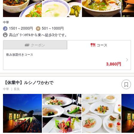
中華
1501～2000円
501～1000円
高山ｸﾞﾘｰﾝﾎﾃﾙから東へ徒歩3分です｡
クーポン
コース
飲み放題付きコース
3,860円
【休業中】ルシノワかわで
中華
長良