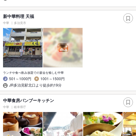
新中華料理 天福
中華
多治見市
ランチや食べ飲み放題での宴会を愉しむ中華
501～1000円
1001～1500円
JR多治見駅北口より徒歩約19分
中華食房バンブーキッチン
中華
岐阜県庁