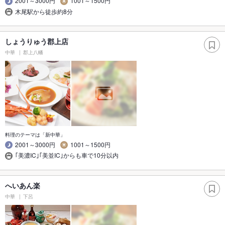
2001～3000円
1001～1500円
木尾駅から徒歩約8分
しょうりゅう郡上店
中華
郡上八幡
料理のテーマは「新中華」
2001～3000円
1001～1500円
｢美濃IC｣｢美並IC｣からも車で10分以内
へいあん楽
中華
下呂