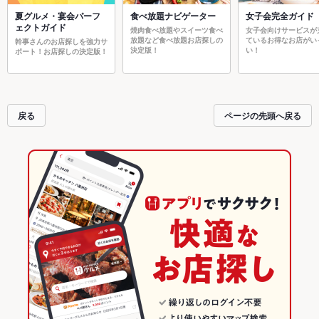
夏グルメ・宴会パーフ
食べ放題ナビゲーター
女子会完全ガイド
ェクトガイド
焼肉食べ放題やスイーツ食べ
女子会向けサービスが
放題など食べ放題お店探しの
ているお得なお店がい
幹事さんのお店探しを強力サ
決定版！
い！
ポート！お店探しの決定版！
戻る
ページの先頭へ戻る