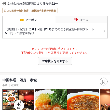
名鉄名鉄岐阜駅正面口より徒歩約22分
口コミ投稿特典対象店
適格請求書発行事業者
クーポン
コース
【誕生日・記念日に◆】※前日20時までのご予約必須※特製プレート
500円～ご用意可能◎
カレンダーの更新に失敗しました。
下記ボタンを押して空席状況を更新してください。
空席状況を更新する
中国料理 酒房 泰城
中華
岐阜駅