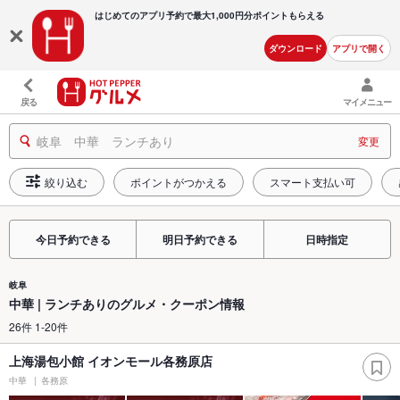
はじめてのアプリ予約で最大
1,000円分ポイントもらえる
ダウンロード
アプリで開く
戻る
マイメニュー
岐阜 中華 ランチあり
変更
絞り込む
ポイントがつかえる
スマート支払い可
今日予約できる
明日予約できる
日時指定
岐阜
中華 | ランチありのグルメ・クーポン情報
26件 1-20件
上海湯包小館 イオンモール各務原店
中華
各務原