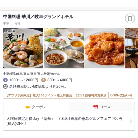
中国料理 華川／岐阜グランドホテル
中華
長良
中華料理/岐阜/宴会/個室/飲み放題/ホテル
10001～12000円
3001～4000円
名鉄岐阜駅､JR岐阜駅より約20分｡
【アプリ予約限定】最大350ポイント還元対象店
口コミ投稿特典対象店
COIN+支払い可
クーポン
コース
火曜日限定お得Day 『清華』 7.8.9月東海の恵みグルメフェア 700円
(税込)OFF！