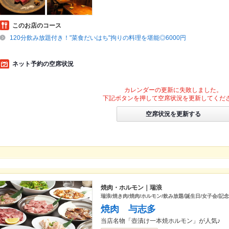
このお店のコース
120分飲み放題付き！"菜食だいはち"拘りの料理を堪能◎6000円
ネット予約の空席状況
カレンダーの更新に失敗しました。
下記ボタンを押して空席状況を更新してくだ
空席状況を更新する
焼肉・ホルモン｜瑞浪
瑞浪/焼き肉/焼肉/ホルモン/飲み放題/誕生日/女子会/記
焼肉 与志多
当店名物「壺漬け一本焼ホルモン」が人気♪