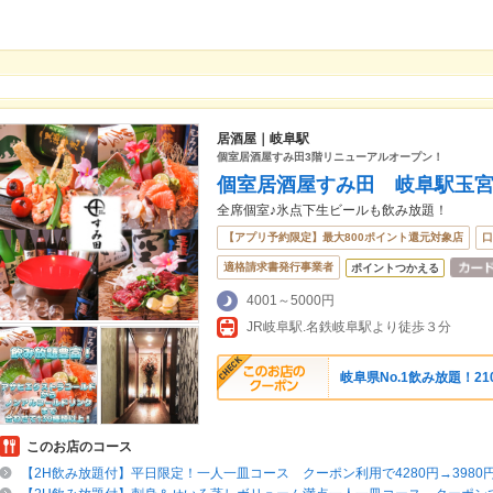
居酒屋｜岐阜駅
個室居酒屋すみ田3階リニューアルオープン！
個室居酒屋すみ田 岐阜駅玉
全席個室♪氷点下生ビールも飲み放題！
【アプリ予約限定】最大800ポイント還元対象店
口
適格請求書発行事業者
ポイントつかえる
4001～5000円
JR岐阜駅.名鉄岐阜駅より徒歩３分
岐阜県No.1飲み放題！2
このお店のコース
【2H飲み放題付】平日限定！一人一皿コース クーポン利用で4280円→3980