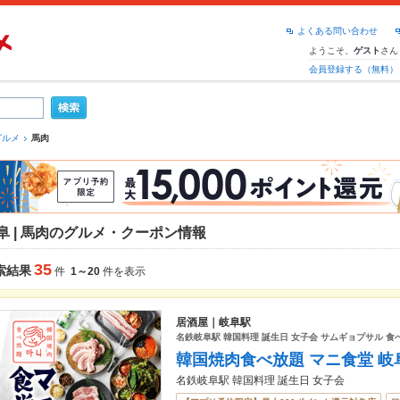
よくある問い合わせ
ようこそ、
さん
ゲスト
会員登録する（無料）
グルメ
馬肉
阜 | 馬肉のグルメ・クーポン情報
35
索結果
件
1～20
件を表示
居酒屋｜岐阜駅
名鉄岐阜駅 韓国料理 誕生日 女子会 サムギョプサル 食
韓国焼肉食べ放題 マニ食堂 岐
名鉄岐阜駅 韓国料理 誕生日 女子会