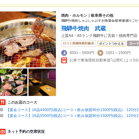
焼肉・ホルモン｜岐阜県その他
飛騨牛/焼肉/しゃぶしゃぶ/すき焼/宴会/駐車場/掘りごた
飛騨牛焼肉 武蔵
上質A4・A5ランク飛騨牛に舌鼓！焼肉専門店
口コミ投稿特典対象店
ポイントつかえる
4001～5000円
1001～1500円
このお店のコース
【宴会コース】16品4400円(税込)コース＋飲み放題90分1500円(税込)、120分22
【宴会コース】16品5500円(税込)コース＋飲み放題90分1500円(税込)、120分22
ネット予約の空席状況