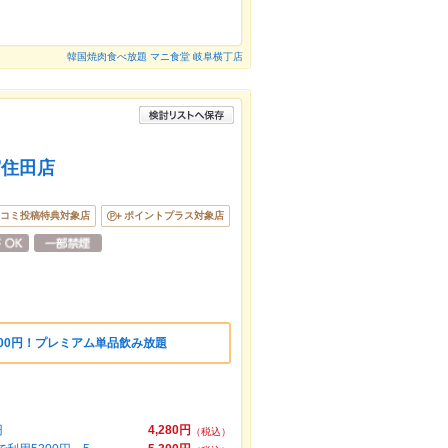
韓国焼肉食べ放題 マニ食堂 岐阜横丁店
宮住田店
コミ投稿特典対象店
ポイントプラス対象店
100円！プレミアム単品飲み放題
円
4,280円
（税込）