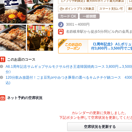
【アプリ予約限定】最大800ポイント還元対象店
口
ポイントプラス対象店
スマート支払い可
適
3001～4000円
名鉄岐阜駅から徒歩5分/同ビル内の金馬
《1周年記念》 A1.ボ
付3,800円→3,500円で
このお店のコース
A6.1周年記念サムギョプサルモクサル付き王道韓国焼肉コース 3,800円→3,500
分》
120分飲み放題付！ごま豆乳orやみつき豚骨の選べるキムチチゲ鍋コース 4300円
込)
ネット予約の空席状況
カレンダーの更新に失敗しました。
下記ボタンを押して空席状況を更新してくだ
空席状況を更新する