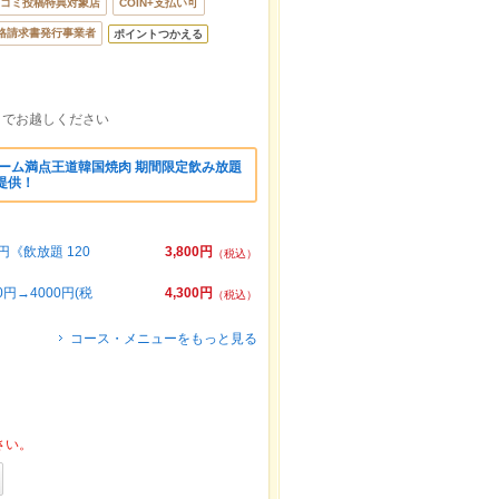
コミ投稿特典対象店
COIN+支払い可
格請求書発行事業者
ポイントつかえる
までお越しください
リューム満点王道韓国焼肉 期間限定飲み放題
ご提供！
円《飲放題 120
3,800円
（税込）
→4000円(税
4,300円
（税込）
コース・メニューをもっと見る
さい。