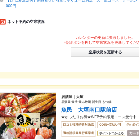
【2H飲み放題付】刺身＆せいろ蒸しボリューム満点一人一皿コース クーポンで利
000円
ネット予約の空席状況
カレンダーの更新に失敗しました。
下記ボタンを押して空席状況を更新してくだ
空席状況を更新する
居酒屋｜大垣
居酒屋 飲放 飲み放題 誕生日 もつ鍋
魚民 大垣南口駅前店
★ゆったりお得★WEB予約限定コース受付中
口コミ投稿特典対象店
COIN+支払い可
ポイ
適格請求書発行事業者
ポイントつかえる