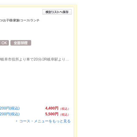
つ/お子様/家族/コース/ランチ
お車で東海環状自動車道｢山県IC｣より3分/岐阜市役所より車で20分/JR岐阜駅より車で25分
00円(税込)
4,400円
（税込）
00円(税込)
5,500円
（税込）
コース・メニューをもっと見る