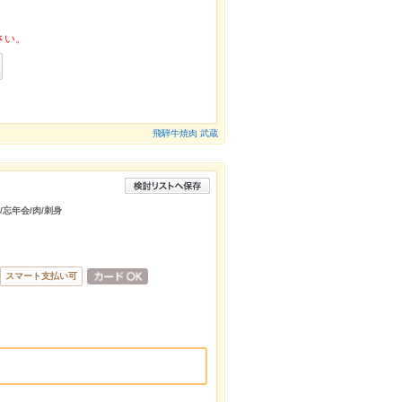
さい。
飛騨牛焼肉 武蔵
/忘年会/肉/刺身
スマート支払い可