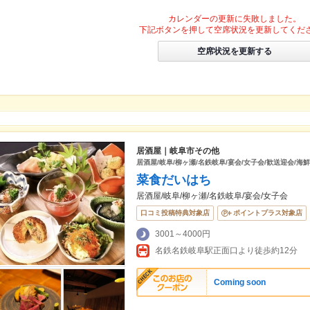
カレンダーの更新に失敗しました。
下記ボタンを押して空席状況を更新してくだ
空席状況を更新する
居酒屋｜岐阜市その他
居酒屋/岐阜/柳ヶ瀬/名鉄岐阜/宴会/女子会/歓送迎会/海鮮
菜食だいはち
居酒屋/岐阜/柳ヶ瀬/名鉄岐阜/宴会/女子会
口コミ投稿特典対象店
ポイントプラス対象店
3001～4000円
名鉄名鉄岐阜駅正面口より徒歩約12分
Coming soon