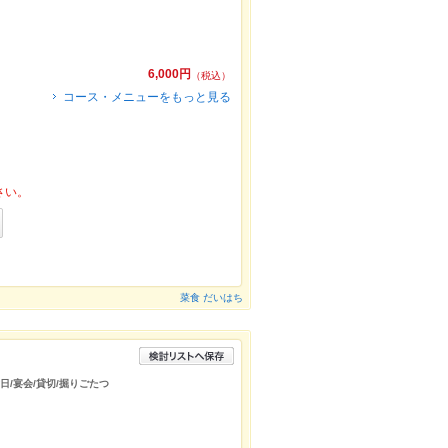
6,000円
（税込）
コース・メニューをもっと見る
さい。
菜食 だいはち
念日/宴会/貸切/掘りごたつ