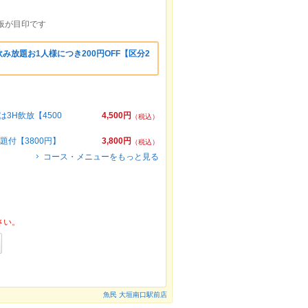
板が目印です
み放題お1人様につき200円OFF【区分2
3H飲放【4500
4,500円
（税込）
題付【3800円】
3,800円
（税込）
コース・メニューをもっと見る
さい。
魚民 大垣南口駅前店