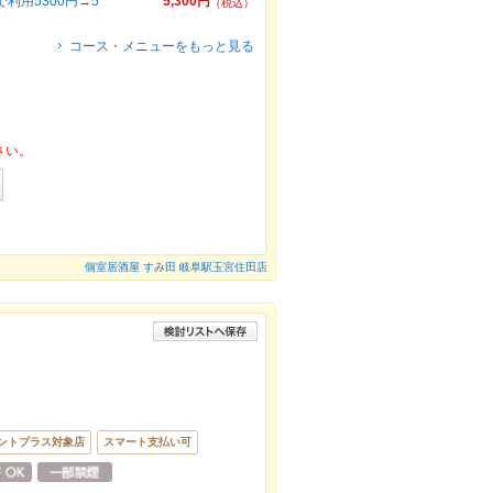
用5300円→5
5,300円
（税込）
コース・メニューをもっと見る
さい。
個室居酒屋 すみ田 岐阜駅玉宮住田店
ントプラス対象店
スマート支払い可