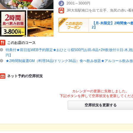
2001～3000円
JR大垣駅南口を出て左手、魚民の赤い看
【月‐木限定】2時間食べ飲
2】
このお店のコース
特典付★前日迄WEB予約限定★おひとり様500円お得♪8品+2H飲放付※日-木,祝は
円】
★2時間制厳選GM（料理34品/ドリンク36品）食べ飲み放題★アルコール飲み放
ネット予約の空席状況
カレンダーの更新に失敗しました。
下記ボタンを押して空席状況を更新してくだ
空席状況を更新する