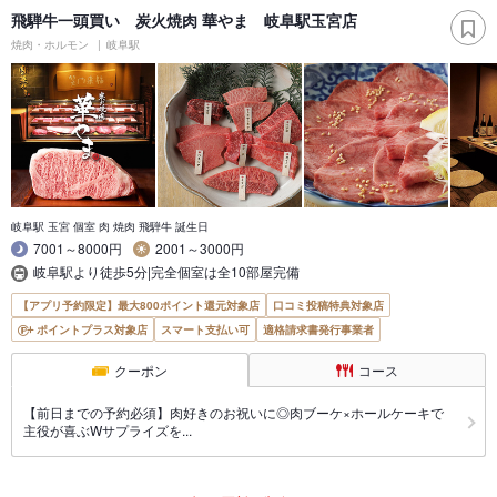
飛騨牛一頭買い 炭火焼肉 華やま 岐阜駅玉宮店
焼肉・ホルモン
岐阜駅
岐阜駅 玉宮 個室 肉 焼肉 飛騨牛 誕生日
7001～8000円
2001～3000円
岐阜駅より徒歩5分|完全個室は全10部屋完備
【アプリ予約限定】最大800ポイント還元対象店
口コミ投稿特典対象店
ポイントプラス対象店
スマート支払い可
適格請求書発行事業者
クーポン
コース
【前日までの予約必須】肉好きのお祝いに◎肉ブーケ×ホールケーキで
主役が喜ぶWサプライズを...