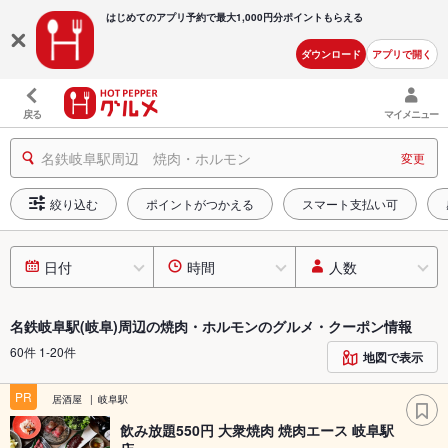
はじめてのアプリ予約で最大
1,000円分ポイントもらえる
ダウンロード
アプリで開く
戻る
マイメニュー
名鉄岐阜駅周辺 焼肉・ホルモン
変更
絞り込む
ポイントがつかえる
スマート支払い可
日付
時間
人数
名鉄岐阜駅(岐阜)周辺の焼肉・ホルモンのグルメ・クーポン情報
60件 1-20件
地図で表示
PR
居酒屋
岐阜駅
飲み放題550円 大衆焼肉 焼肉エース 岐阜駅