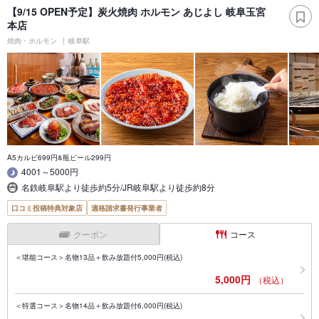
【9/15 OPEN予定】炭火焼肉 ホルモン あじよし 岐阜玉宮
本店
焼肉・ホルモン
岐阜駅
A5カルビ699円&瓶ビール299円
4001～5000円
名鉄岐阜駅より徒歩約5分/JR岐阜駅より徒歩約8分
口コミ投稿特典対象店
適格請求書発行事業者
クーポン
コース
＜堪能コース＞名物13品＋飲み放題付5,000円(税込)
5,000円
（税込）
＜特選コース＞名物14品＋飲み放題付6,000円(税込)