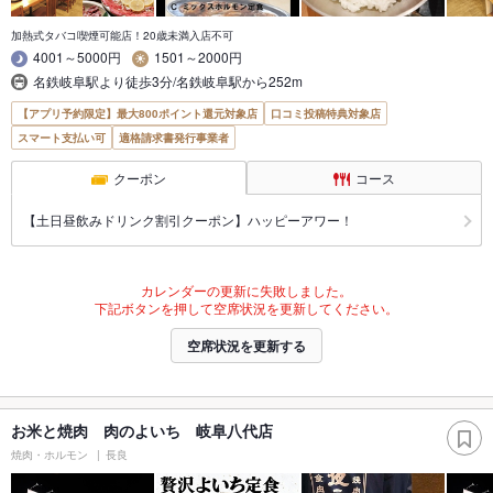
加熱式タバコ喫煙可能店！20歳未満入店不可
4001～5000円
1501～2000円
名鉄岐阜駅より徒歩3分/名鉄岐阜駅から252m
【アプリ予約限定】最大800ポイント還元対象店
口コミ投稿特典対象店
スマート支払い可
適格請求書発行事業者
クーポン
コース
【土日昼飲みドリンク割引クーポン】ハッピーアワー！
カレンダーの更新に失敗しました。
下記ボタンを押して空席状況を更新してください。
空席状況を更新する
お米と焼肉 肉のよいち 岐阜八代店
焼肉・ホルモン
長良