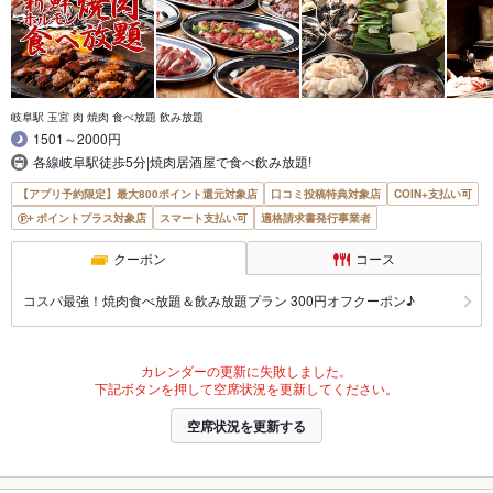
岐阜駅 玉宮 肉 焼肉 食べ放題 飲み放題
1501～2000円
各線岐阜駅徒歩5分|焼肉居酒屋で食べ飲み放題!
【アプリ予約限定】最大800ポイント還元対象店
口コミ投稿特典対象店
COIN+支払い可
ポイントプラス対象店
スマート支払い可
適格請求書発行事業者
クーポン
コース
コスパ最強！焼肉食べ放題＆飲み放題プラン 300円オフクーポン♪
カレンダーの更新に失敗しました。
下記ボタンを押して空席状況を更新してください。
空席状況を更新する