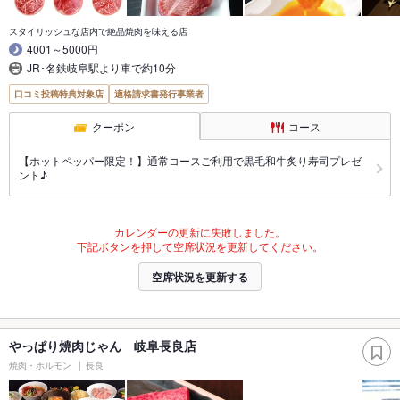
スタイリッシュな店内で絶品焼肉を味える店
4001～5000円
JR･名鉄岐阜駅より車で約10分
口コミ投稿特典対象店
適格請求書発行事業者
クーポン
コース
【ホットペッパー限定！】通常コースご利用で黒毛和牛炙り寿司プレゼ
ント♪
カレンダーの更新に失敗しました。
下記ボタンを押して空席状況を更新してください。
空席状況を更新する
やっぱり焼肉じゃん 岐阜長良店
焼肉・ホルモン
長良