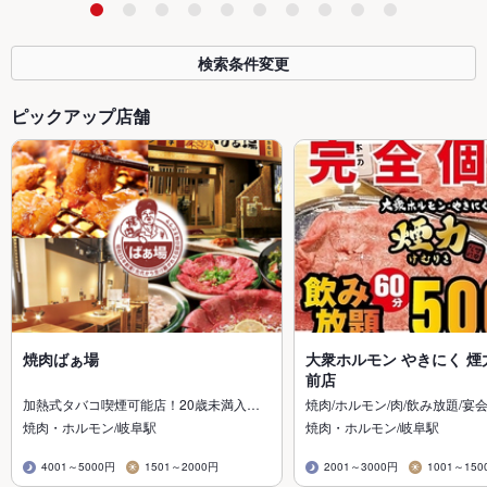
検索条件変更
ピックアップ店舗
焼肉ばぁ場
大衆ホルモン やきにく 煙
前店
加熱式タバコ喫煙可能店！20歳未満入…
焼肉/ホルモン/肉/飲み放題/宴会
焼肉・ホルモン/岐阜駅
焼肉・ホルモン/岐阜駅
4001～5000円
1501～2000円
2001～3000円
1001～150