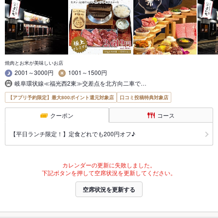
焼肉とお米が美味しいお店
2001～3000円
1001～1500円
岐阜環状線≪福光西2東≫交差点を北方向二車で…
【アプリ予約限定】最大800ポイント還元対象店
口コミ投稿特典対象店
クーポン
コース
【平日ランチ限定！】定食どれでも200円オフ♪
カレンダーの更新に失敗しました。
下記ボタンを押して空席状況を更新してください。
空席状況を更新する