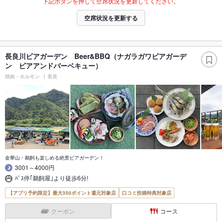
下記ボタンを押して空席状況を更新してください。
空席状況を更新する
長良川ビアガーデン Beer&BBQ（ナガラガワビアガーデ
ン ビアアンドバーベキュー）
焼肉・ホルモン
長良
金華山・鵜飼も楽しめる絶景ビアガーデン！
3001～4000円
ﾊﾞｽ停｢鵜飼屋｣より徒歩6分!
【アプリ予約限定】最大350ポイント還元対象店
口コミ投稿特典対象店
クーポン
コース