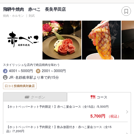
飛騨牛焼肉 赤べこ 長良早田店
焼肉・ホルモン
則武
スタイリッシュな店内で絶品焼肉を味わう
4001～5000円
2001～3000円
JR･名鉄岐阜駅より車で約15分
口コミ投稿特典対象店
クーポン
コース
【ホットペッパーネット予約限定！】赤べこ宴会コース（全15品）/5,500円
5,700円
（税込）
【ホットペッパーネット予約限定！】飲み放題付き・赤べこ宴会コース（全15
品）/7,200円