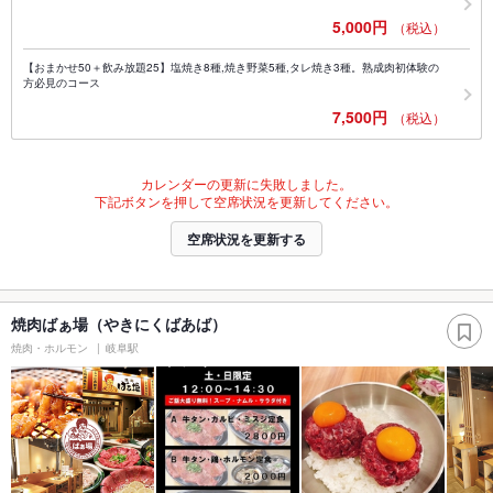
5,000円
（税込）
【おまかせ50＋飲み放題25】塩焼き8種,焼き野菜5種,タレ焼き3種。熟成肉初体験の
方必見のコース
7,500円
（税込）
カレンダーの更新に失敗しました。
下記ボタンを押して空席状況を更新してください。
空席状況を更新する
焼肉ばぁ場（やきにくばあば）
焼肉・ホルモン
岐阜駅