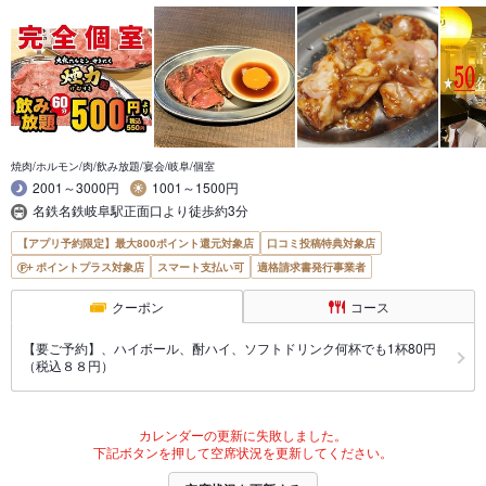
焼肉/ホルモン/肉/飲み放題/宴会/岐阜/個室
2001～3000円
1001～1500円
名鉄名鉄岐阜駅正面口より徒歩約3分
【アプリ予約限定】最大800ポイント還元対象店
口コミ投稿特典対象店
ポイントプラス対象店
スマート支払い可
適格請求書発行事業者
クーポン
コース
【要ご予約】、ハイボール、酎ハイ、ソフトドリンク何杯でも1杯80円
（税込８８円）
カレンダーの更新に失敗しました。
下記ボタンを押して空席状況を更新してください。