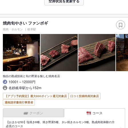
空席状況を更新する
焼肉旬やさい ファンボギ
焼肉・ホルモン
岐阜駅
独自の熟成技術と旬の野菜を愉しむ焼肉名店
10001～12000円
名鉄岐阜駅から152m
【アプリ予約限定】最大800ポイント還元対象店
口コミ投稿特典対象店
適格請求書発行事業者
クーポン
コース
【おまかせ50】塩焼き8種、焼き野菜5種、タレ焼きホルモン3種。熟成肉初体験の方
必見のコース