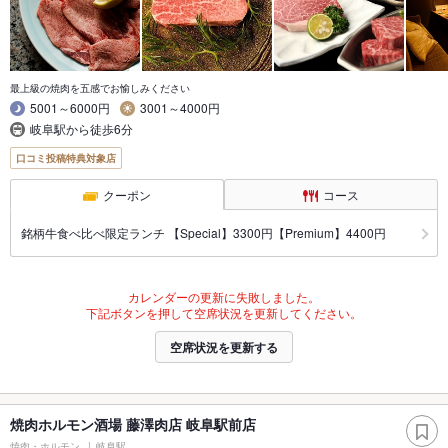
最上級の焼肉を五感でお愉しみください
5001～6000円
3001～4000円
岐阜駅から徒歩6分
口コミ投稿特典対象店
クーポン
コース
銘柄牛食べ比べ限定ランチ 【Special】3300円【Premium】4400円
カレンダーの更新に失敗しました。
下記ボタンを押して空席状況を更新してください。
空席状況を更新する
焼肉ホルモン酒場 藤澤肉店 岐阜駅前店
焼肉・ホルモン
岐阜駅