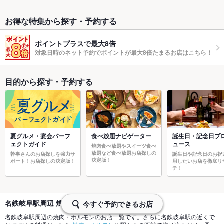
お得な特集から探す・予約する
ポイントプラスで最大8倍
対象日時のネット予約でポイントが最大8倍たまるお店はこちら！
目的から探す・予約する
夏グルメ・宴会パーフ
食べ放題ナビゲーター
誕生日・記念日プ
ェクトガイド
ュース
焼肉食べ放題やスイーツ食べ
放題など食べ放題お店探しの
幹事さんのお店探しを強力サ
誕生日や記念日のお祝
決定版！
ポート！お店探しの決定版！
用したいお店を徹底リ
チ！
名鉄岐阜駅周辺 焼肉・ホルモンのグルメ情報
今すぐ予約できるお店
名鉄岐阜駅周辺の焼肉・ホルモンのお店一覧です。さらに名鉄岐阜駅の近くで