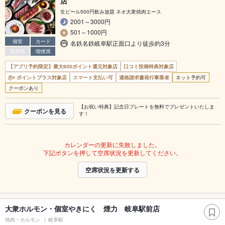
店
生ビール500円飲み放題 ネオ大衆焼肉エース
2001～3000円
501～1000円
個室
カード
名鉄名鉄岐阜駅正面口より徒歩約3分
禁煙席
喫煙席
【アプリ予約限定】最大800ポイント還元対象店
口コミ投稿特典対象店
ポイントプラス対象店
スマート支払い可
適格請求書発行事業者
ネット予約可
クーポンあり
【お祝い特典】記念日プレートを無料でプレゼントいたしま
クーポンを見る
す！
カレンダーの更新に失敗しました。
下記ボタンを押して空席状況を更新してください。
空席状況を更新する
大衆ホルモン・個室やきにく 煙力 岐阜駅前店
焼肉・ホルモン
岐阜駅