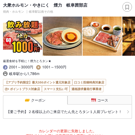
大衆ホルモン・やきにく 煙力 岐阜茜部店
焼肉・ホルモン
岐阜駅以南その他
厳選食材を手軽に！煙力とろタン★
2001～3000円
1001～1500円
岐阜駅から1,786m
【アプリ予約限定】最大350ポイント還元対象店
口コミ投稿特典対象店
ポイントプラス対象店
スマート支払い可
適格請求書発行事業者
クーポン
コース
【要ご予約】２名様以上のご来店でたん先とろタン１人前プレゼント！
カレンダーの更新に失敗しました。