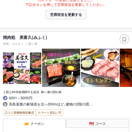
下記ボタンを押して空席状況を更新してください。
空席状況を更新する
焼肉処 美富久(みふく)
焼肉・ホルモン
柳ヶ瀬
上質なA5等級飛騨牛を提供 柳ヶ瀬の隠れ家
4001～5000円
高島屋裏の劇場道を北へ300mほど､建物の2階の隠…
口コミ投稿特典対象店
スマート支払い可
クーポン
コース