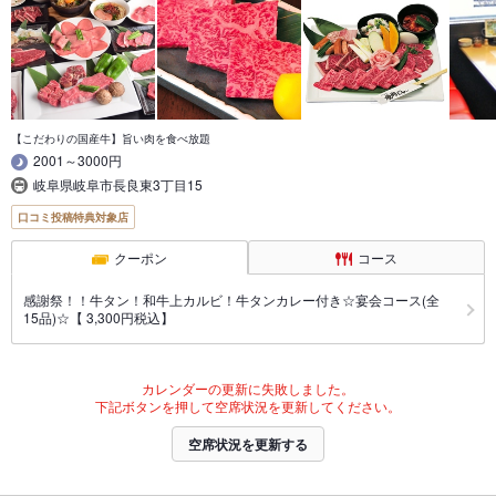
【こだわりの国産牛】旨い肉を食べ放題
2001～3000円
岐阜県岐阜市長良東3丁目15
口コミ投稿特典対象店
クーポン
コース
感謝祭！！牛タン！和牛上カルビ！牛タンカレー付き☆宴会コース(全
15品)☆【 3,300円税込】
カレンダーの更新に失敗しました。
下記ボタンを押して空席状況を更新してください。
空席状況を更新する