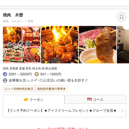
焼肉 木曽
焼肉・ホルモン
長良
焼肉 居酒屋 老舗 長良 焼き肉 肉 飲み放題
2001～3000円
501～1000円
金華橋を北へ､ｽｰﾊﾟｰ三心北沿いの細い道を左折すぐ
口コミ投稿特典対象店
適格請求書発行事業者
クーポン
コース
【ランチ予約クーポン】★アイスクリームプレゼント★グループ全員★
カレンダーの更新に失敗しました。