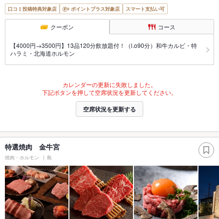
口コミ投稿特典対象店
ポイントプラス対象店
スマート支払い可
クーポン
コース
【4000円→3500円】13品120分飲放題付！（l.o90分）和牛カルビ・特
ハラミ・北海道ホルモン
カレンダーの更新に失敗しました。
下記ボタンを押して空席状況を更新してください。
空席状況を更新する
特選焼肉 金牛宮
焼肉・ホルモン
島