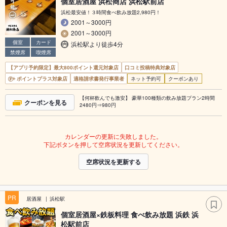
個室居酒屋 浜松商店 浜松駅前店
浜松最安値！３時間食べ飲み放題2,980円！
2001～3000円
2001～3000円
個室
カード
浜松駅より徒歩4分
禁煙席
喫煙席
【アプリ予約限定】最大800ポイント還元対象店
口コミ投稿特典対象店
ポイントプラス対象店
適格請求書発行事業者
ネット予約可
クーポンあり
【何杯飲んでも激安】 豪華100種類の飲み放題プラン2時間
クーポンを見る
2480円⇒980円
カレンダーの更新に失敗しました。
下記ボタンを押して空席状況を更新してください。
空席状況を更新する
PR
居酒屋
浜松駅
個室居酒屋×鉄板料理 食べ飲み放題 浜鉄 浜
松駅前店