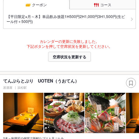
クーポン
コース
【平日限定※月～木】単品飲み放題1H500円2H1,000円3H1,500円(生ビ
ール付＋500円)
カレンダーの更新に失敗しました。
下記ボタンを押して空席状況を更新してください。
空席状況を更新する
てんぷらとぶり UOTEN（うおてん）
居酒屋
浜松駅
2名～利用可の個室で新鮮なブリと天ぷらを