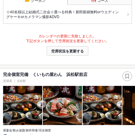
クーポン
コース
☆40名様以上結婚式二次会☆選べる特典！新郎新婦無料orウエディン
グケーキorカメラマン撮影&DVD
カレンダーの更新に失敗しました。
下記ボタンを押して空席状況を更新してください。
空席状況を更新する
完全個室完備 くいもの屋わん 浜松駅前店
居酒屋
浜松駅
昼宴会/飲み放題/創作和食/完全個室