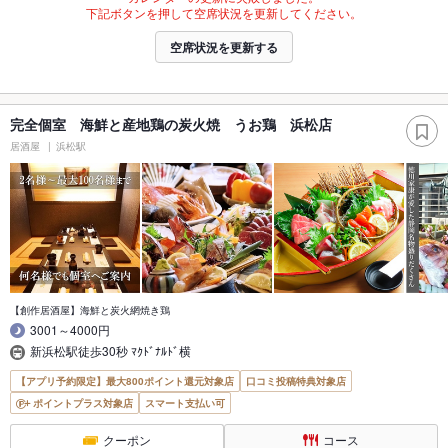
下記ボタンを押して空席状況を更新してください。
空席状況を更新する
完全個室 海鮮と産地鶏の炭火焼 うお鶏 浜松店
居酒屋
浜松駅
【創作居酒屋】海鮮と炭火網焼き鶏
3001～4000円
新浜松駅徒歩30秒 ﾏｸﾄﾞﾅﾙﾄﾞ横
【アプリ予約限定】最大800ポイント還元対象店
口コミ投稿特典対象店
ポイントプラス対象店
スマート支払い可
クーポン
コース