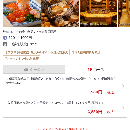
炉端×おでんの食べ放題♪ネオ大衆居酒屋
3001～4000円
JR浜松駅北口すぐ!
【アプリ予約限定】最大800ポイント還元対象店
口コミ投稿特典対象店
ポイントプラス対象店
クーポン
コース
＜個室完備感染症対策徹底♪２名様～OK！＞2時間飲み放題⇒《１,８００円(税別)!!》
金土もOK♪
1,980円
（税込）
《2時間飲み放題付き》お手軽おでんコース 【7品】 ３,８５０円(税込)！！
3,850円
（税込）
カレンダーの更新に失敗しました。