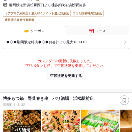
遠州鉄道新浜松駅西口より徒歩約3分/浜松駅徒歩…
【アプリ予約限定】最大800ポイント還元対象店
口コミ投稿特典対象店
適格請求書発行事業者
クーポン
コース
◆◇◆期間限定特典◆◇◆お会計より最大10％OFF
カレンダーの更新に失敗しました。
下記ボタンを押して空席状況を更新してください。
空席状況を更新する
博多もつ鍋 野菜巻き串 バリ酒場 浜松駅前店
居酒屋
浜松駅