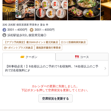
浜松 浜松駅 個室居酒屋 野菜巻き 宴会 串
3001～4000円
3001～4000円
浜松駅徒歩3分｡個室席完備◎
【アプリ予約限定】最大800ポイント還元対象店
口コミ投稿特典対象店
ポイントプラス対象店
適格請求書発行事業者
クーポン
コース
【幹事様必見！】6名様以上のご予約で1名様無料。14名様以上のご予
約で2名様無料に♪
カレンダーの更新に失敗しました。
下記ボタンを押して空席状況を更新してください。
空席状況を更新する