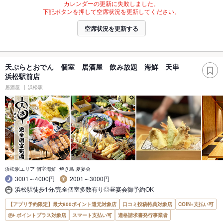
カレンダーの更新に失敗しました。
下記ボタンを押して空席状況を更新してください。
空席状況を更新する
天ぷらとおでん 個室 居酒屋 飲み放題 海鮮 天串
浜松駅前店
居酒屋
浜松駅
浜松駅エリア 個室海鮮 焼き鳥 夏宴会
3001～4000円
2001～3000円
浜松駅徒歩1分/完全個室多数有り◎昼宴会御予約OK
【アプリ予約限定】最大800ポイント還元対象店
口コミ投稿特典対象店
COIN+支払い可
ポイントプラス対象店
スマート支払い可
適格請求書発行事業者