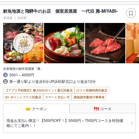
鮮魚地酒と飛騨牛のお店 個室居酒屋 一代目 雅-MIYABI-
居酒屋
浜松駅
全室個室の創作居酒屋「雅」
3001～4000円
第一通り駅より徒歩5分/JR浜松駅北口より徒歩12分
【アプリ予約限定】最大800ポイント還元対象店
口コミ投稿特典対象店
ポイントプラス対象店
スマート支払い可
適格請求書発行事業者
クーポン
コース
現金お支払い限定！【500円OFF！】5500円～7500円コースき特別価
格にてご案内！！