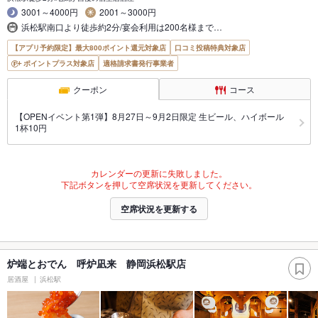
3001～4000円
2001～3000円
浜松駅南口より徒歩約2分/宴会利用は200名様まで…
【アプリ予約限定】最大800ポイント還元対象店
口コミ投稿特典対象店
ポイントプラス対象店
適格請求書発行事業者
クーポン
コース
【OPENイベント第1弾】8月27日～9月2日限定 生ビール、ハイボール
1杯10円
カレンダーの更新に失敗しました。
下記ボタンを押して空席状況を更新してください。
空席状況を更新する
炉端とおでん 呼炉凪来 静岡浜松駅店
居酒屋
浜松駅