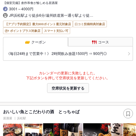
【個室完備】創作和食が愉しめる居酒屋
3001～4000円
JR浜松駅より徒歩6分/遠州鉄道第一通り駅より徒…
【アプリ予約限定】最大800ポイント還元対象店
口コミ投稿特典対象店
ポイントプラス対象店
スマート支払い可
クーポン
コース
《毎日24時まで営業中！》 2時間飲み放題1500円 ⇒ 900円◎
カレンダーの更新に失敗しました。
下記ボタンを押して空席状況を更新してください。
空席状況を更新する
おいしい魚とこだわりの酒 とっちゃば
居酒屋
浜松駅