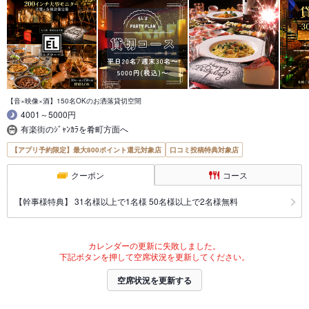
【音×映像×酒】150名OKのお洒落貸切空間
4001～5000円
有楽街のｼﾞｬﾝｶﾗを肴町方面へ
【アプリ予約限定】最大800ポイント還元対象店
口コミ投稿特典対象店
クーポン
コース
【幹事様特典】 31名様以上で1名様 50名様以上で2名様無料
カレンダーの更新に失敗しました。
下記ボタンを押して空席状況を更新してください。
空席状況を更新する