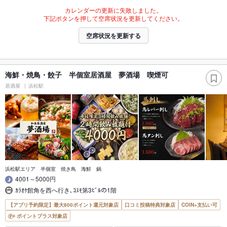
カレンダーの更新に失敗しました。
下記ボタンを押して空席状況を更新してください。
空席状況を更新する
海鮮・焼鳥・餃子 半個室居酒屋 夢酒場 喫煙可
居酒屋
浜松駅
浜松駅エリア 半個室 焼き鳥 海鮮 鍋
4001～5000円
ｶﾗｵｹ館角を西へ行き､ｺｽﾓ第3ﾋﾞﾙの1階
【アプリ予約限定】最大800ポイント還元対象店
口コミ投稿特典対象店
COIN+支払い可
ポイントプラス対象店