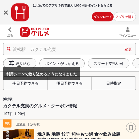
はじめてのアプリ予約で最大
1,000円分ポイントもらえる
ダウンロード
アプリで開く
戻る
マイメニュー
浜松駅 カクテル充実
変更
絞り込む
ポイントがつかえる
スマート支払い可
今日予約できる
明日予約できる
日時指定
浜松駅
カクテル充実のグルメ・クーポン情報
197件 1-20件
PR
居酒屋
浜松駅
焼き鳥 地鶏 餃子 和牛もつ鍋 食べ飲み放題