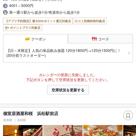
4001～5000円
第一通り駅から徒歩1分/有楽街から徒歩1分
【アプリ予約限定】最大800ポイント還元対象店
口コミ投稿特典対象店
ポイントプラス対象店
クーポン
コース
【日～木限定】人気の単品飲み放題 120分1800円→120分1300円に！
(30分前ラストオーダー)
カレンダーの更新に失敗しました。
下記ボタンを押して空席状況を更新してください。
空席状況を更新する
個室居酒屋和桜 浜松駅前店
居酒屋
浜松駅