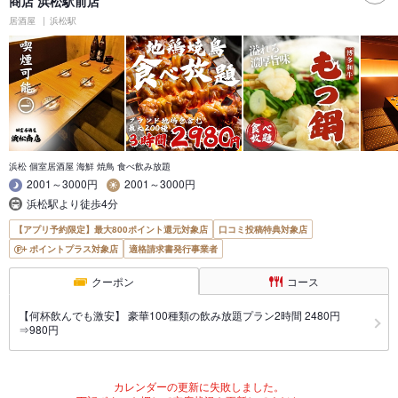
商店 浜松駅前店
居酒屋
浜松駅
浜松 個室居酒屋 海鮮 焼鳥 食べ飲み放題
2001～3000円
2001～3000円
浜松駅より徒歩4分
【アプリ予約限定】最大800ポイント還元対象店
口コミ投稿特典対象店
ポイントプラス対象店
適格請求書発行事業者
クーポン
コース
【何杯飲んでも激安】 豪華100種類の飲み放題プラン2時間 2480円
⇒980円
カレンダーの更新に失敗しました。