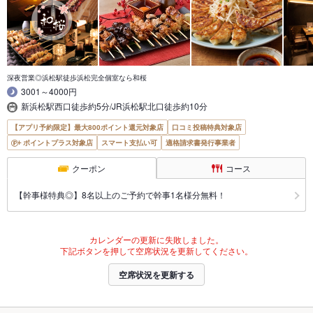
深夜営業◎浜松駅徒歩浜松完全個室なら和桜
3001～4000円
新浜松駅西口徒歩約5分/JR浜松駅北口徒歩約10分
【アプリ予約限定】最大800ポイント還元対象店
口コミ投稿特典対象店
ポイントプラス対象店
スマート支払い可
適格請求書発行事業者
クーポン
コース
【幹事様特典◎】8名以上のご予約で幹事1名様分無料！
カレンダーの更新に失敗しました。
下記ボタンを押して空席状況を更新してください。
空席状況を更新する