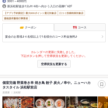
3001～4000円
新浜松駅徒歩1分♪ﾓｰﾙ街へ向かう入口の花柳ﾋﾞﾙ2F
【アプリ予約限定】最大800ポイント還元対象店
口コミ投稿特典対象店
適格請求書発行事業者
クーポン
コース
宴会のお客様♪４名様以上で1名様分のコース料金無料♪
カレンダーの更新に失敗しました。
下記ボタンを押して空席状況を更新してください。
空席状況を更新する
個室完備 野菜巻き串 焼き鳥 餃子 炭火ノ串や。ニューハカ
タスタイル 浜松駅前店
居酒屋
浜松駅