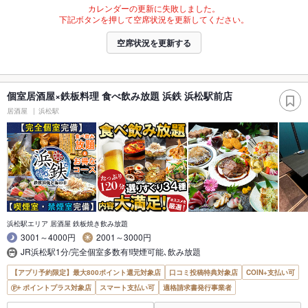
カレンダーの更新に失敗しました。
下記ボタンを押して空席状況を更新してください。
空席状況を更新する
個室居酒屋×鉄板料理 食べ飲み放題 浜鉄 浜松駅前店
居酒屋
浜松駅
浜松駅エリア 居酒屋 鉄板焼き飲み放題
3001～4000円
2001～3000円
JR浜松駅1分/完全個室多数有!喫煙可能､飲み放題
【アプリ予約限定】最大800ポイント還元対象店
口コミ投稿特典対象店
COIN+支払い可
ポイントプラス対象店
スマート支払い可
適格請求書発行事業者