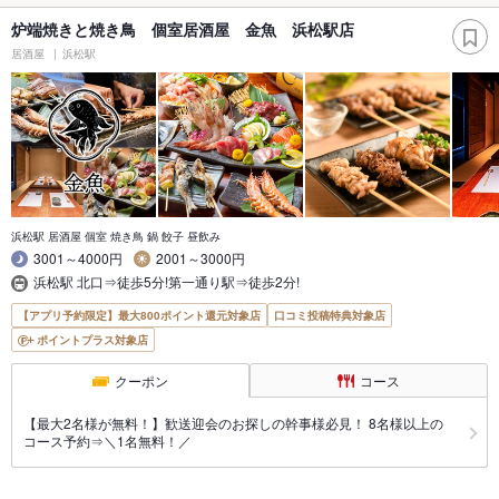
炉端焼きと焼き鳥 個室居酒屋 金魚 浜松駅店
居酒屋
浜松駅
浜松駅 居酒屋 個室 焼き鳥 鍋 餃子 昼飲み
3001～4000円
2001～3000円
浜松駅 北口⇒徒歩5分!第一通り駅⇒徒歩2分!
【アプリ予約限定】最大800ポイント還元対象店
口コミ投稿特典対象店
ポイントプラス対象店
クーポン
コース
【最大2名様が無料！】歓送迎会のお探しの幹事様必見！ 8名様以上の
コース予約⇒＼1名無料！／