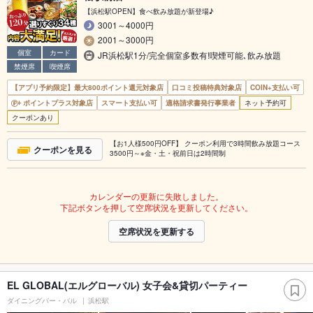
【浜松駅OPEN】食べ飲み放題が新登場♪
3001～4000円
2001～3000円
個室
カード
JR浜松駅1分/完全個室多数有!喫煙可能､飲み放題
禁煙席
喫煙席
【アプリ予約限定】最大800ポイント還元対象店
口コミ投稿特典対象店
COIN+支払い可
ポイントプラス対象店
スマート支払い可
適格請求書発行事業者
ネット予約可
クーポンあり
【お1人様500円OFF】 クーポン利用で3時間飲み放題コース
クーポンを見る
3500円～※金・土・祝前日は2時間制
カレンダーの更新に失敗しました。
下記ボタンを押して空席状況を更新してください。
空席状況を更新する
EL GLOBAL(エルグローバル) 女子会&貸切パーティー
ダイニングバー・バル
浜松駅