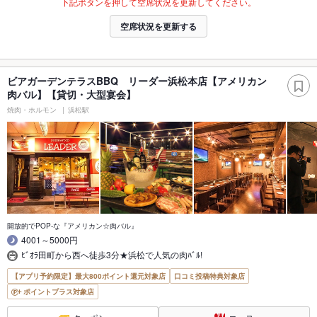
下記ボタンを押して空席状況を更新してください。
空席状況を更新する
ビアガーデンテラスBBQ リーダー浜松本店【アメリカン
肉バル】【貸切・大型宴会】
焼肉・ホルモン
浜松駅
開放的でPOP-な『アメリカン☆肉バル』
4001～5000円
ﾋﾞｵﾗ田町から西へ徒歩3分★浜松で人気の肉ﾊﾞﾙ!
【アプリ予約限定】最大800ポイント還元対象店
口コミ投稿特典対象店
ポイントプラス対象店