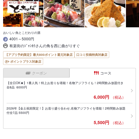
おいしい魚とこだわりの酒
4001～5000円
有楽街のｼﾞｬﾝｶﾗさんの角を西に曲がりすぐ
【アプリ予約限定】最大800ポイント還元対象店
口コミ投稿特典対象店
ポイントプラス対象店
クーポン
コース
【全日OK★】1番人気！特上お造りを堪能！名物アジフライも！2時間飲み放題付き
全8品 6000円
6,000円
（税込）
2026年【金土祝前限定！】お造り盛り合わせ,名物アジフライを堪能！2時間飲み放題
付全7品 5500円
5,500円
（税込）