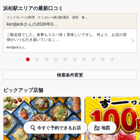
浜松駅エリアの最新口コミ
インドネパール料理 ナンカレー鍛冶町通店 貸切 食…
kenjijackさんの2026年0…
ご馳走様でした。食事もコスパ良く美味しいですし、何より、お店の清
掃がいつも行き届いているこ…
kenjijackさん
検索条件変更
ピックアップ店舗
今すぐ予約できるお店
地図