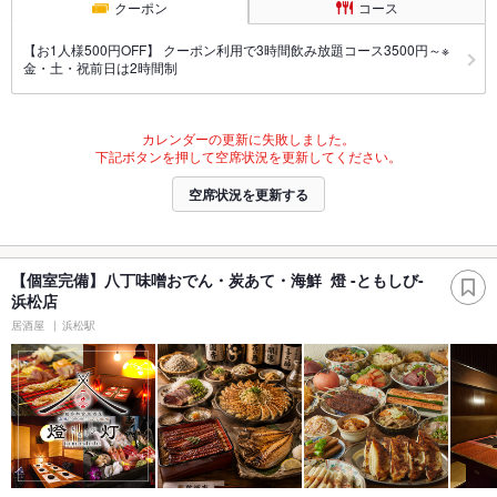
クーポン
コース
【お1人様500円OFF】 クーポン利用で3時間飲み放題コース3500円～※
金・土・祝前日は2時間制
カレンダーの更新に失敗しました。
下記ボタンを押して空席状況を更新してください。
空席状況を更新する
【個室完備】八丁味噌おでん・炭あて・海鮮 燈 -ともしび-
浜松店
居酒屋
浜松駅