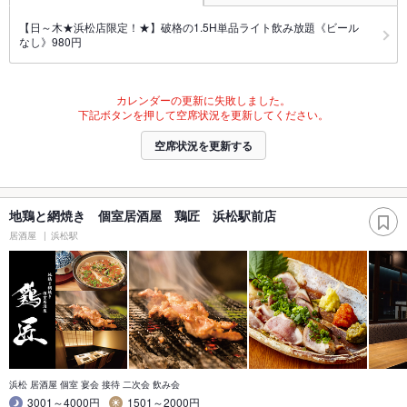
【日～木★浜松店限定！★】破格の1.5H単品ライト飲み放題《ビール
なし》980円
カレンダーの更新に失敗しました。
下記ボタンを押して空席状況を更新してください。
空席状況を更新する
地鶏と網焼き 個室居酒屋 鶏匠 浜松駅前店
居酒屋
浜松駅
浜松 居酒屋 個室 宴会 接待 二次会 飲み会
3001～4000円
1501～2000円