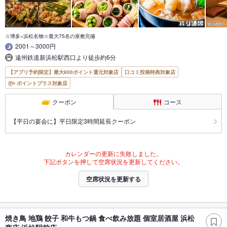
☆博多×浜松名物☆最大75名の座敷完備
2001～3000円
遠州鉄道新浜松駅西口より徒歩約6分
【アプリ予約限定】最大800ポイント還元対象店
口コミ投稿特典対象店
ポイントプラス対象店
クーポン
コース
【平日の宴会に】平日限定3時間延長クーポン
カレンダーの更新に失敗しました。
下記ボタンを押して空席状況を更新してください。
空席状況を更新する
焼き鳥 地鶏 餃子 和牛もつ鍋 食べ飲み放題 個室居酒屋 浜松