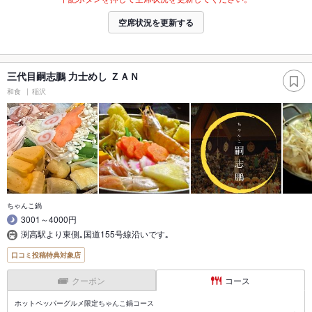
空席状況を更新する
三代目嗣志鵬 力士めし ＺＡＮ
和食
稲沢
ちゃんこ鍋
3001～4000円
渕高駅より東側｡国道155号線沿いです｡
口コミ投稿特典対象店
クーポン
コース
ホットペッパーグルメ限定ちゃんこ鍋コース