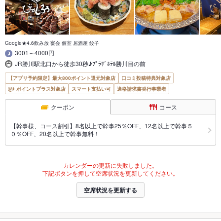
Google★4.6飲み放 宴会 個室 居酒屋 餃子
3001～4000円
JR勝川駅北口から徒歩30秒♪ﾌﾟﾗｻﾞﾎﾃﾙ勝川目の前
【アプリ予約限定】最大800ポイント還元対象店
口コミ投稿特典対象店
ポイントプラス対象店
スマート支払い可
適格請求書発行事業者
クーポン
コース
【幹事様、コース割引】8名以上で幹事25％OFF、12名以上で幹事５
０％OFF、20名以上で幹事無料！
カレンダーの更新に失敗しました。
下記ボタンを押して空席状況を更新してください。
空席状況を更新する