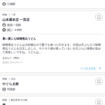
江南駅
和食
一宮
山本屋本店 一宮店
尾張一宮駅
[夜]～￥999
暑い夏にも味噌煮込うどん
味噌煮込うどんは大好物なので夏でも食べに行きます。今回は天ぷら入り味噌
煮込うどんを注文しました。サクサク感が残っているいる天ぷらに味噌が染み
て美味しいですね。うどんは…
まゆもて（男性）
投稿日 2014/01/17
つづきを読む
和食
犬山
やぐら太鼓
羽黒駅
和食
春日井市その他
貴