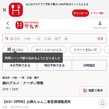
はじめてのアプリ予約で最大
1,000円分ポイントもらえる
ダウンロード
アプリで開く
戻る
マイメニュー
春日井・小牧・一宮・江南・瀬戸 鍋
変更
絞り込む
ポイントがつかえる
スマート支払い可
今日予約できる
明日予約できる
日時指定
春日井・小牧・一宮・江南・瀬戸
鍋のグルメ・クーポン情報
23件 1-20件
地図で表示
【5/21 OPEN】お椀ちゃんこ食堂酒場龍虎朱
和食
春日井市その他