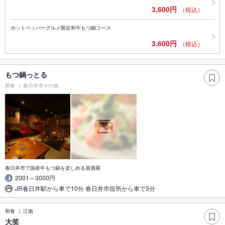
3,600円
（税込）
ホットペッパーグルメ限定和牛もつ鍋コース
3,600円
（税込）
もつ鍋っとる
和食
春日井市その他
春日井市で国産牛もつ鍋を楽しめる居酒屋
2001～3000円
JR春日井駅から車で10分 春日井市役所から車で3分
和食
江南
大笑