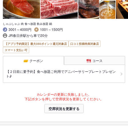
しゃぶしゃぶ 肉 食べ放題 飲み放題 鍋
3001～4000円
1001～1500円
JR春日井駅から車で20分
【アプリ予約限定】最大350ポイント還元対象店
口コミ投稿特典対象店
スマート支払い可
クーポン
コース
【２日前に要予約】食べ放題ご利用でアニバーサリープレートプレゼン
ト♪
カレンダーの更新に失敗しました。
下記ボタンを押して空席状況を更新してください。
空席状況を更新する