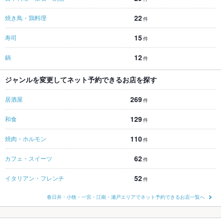
22
焼き鳥・鶏料理
件
15
寿司
件
12
鍋
件
ジャンルを変更してネット予約できるお店を探す
269
居酒屋
件
129
和食
件
110
焼肉・ホルモン
件
62
カフェ・スイーツ
件
52
イタリアン・フレンチ
件
春日井・小牧・一宮・江南・瀬戸エリアでネット予約できるお店一覧へ