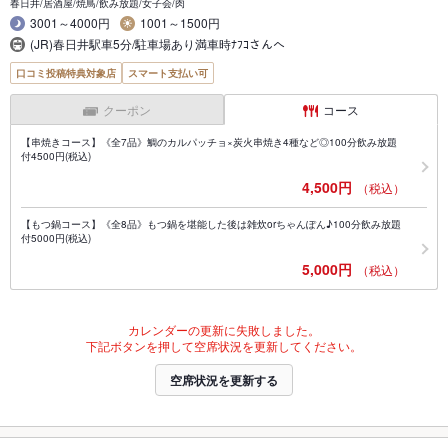
春日井/居酒屋/焼鳥/飲み放題/女子会/肉
3001～4000円
1001～1500円
(JR)春日井駅車5分/駐車場あり満車時ﾅﾌｺさんへ
口コミ投稿特典対象店
スマート支払い可
クーポン
コース
【串焼きコース】《全7品》鯛のカルパッチョ×炭火串焼き4種など◎100分飲み放題
付4500円(税込)
4,500円
（税込）
【もつ鍋コース】《全8品》もつ鍋を堪能した後は雑炊orちゃんぽん♪100分飲み放題
付5000円(税込)
5,000円
（税込）
カレンダーの更新に失敗しました。
下記ボタンを押して空席状況を更新してください。
空席状況を更新する