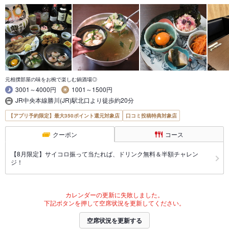
元相撲部屋の味をお椀で楽しむ鍋酒場◎
3001～4000円
1001～1500円
JR中央本線勝川(JR)駅北口より徒歩約20分
【アプリ予約限定】最大350ポイント還元対象店
口コミ投稿特典対象店
クーポン
コース
【8月限定】サイコロ振って当たれば、ドリンク無料＆半額チャレン
ジ！
カレンダーの更新に失敗しました。
下記ボタンを押して空席状況を更新してください。
空席状況を更新する