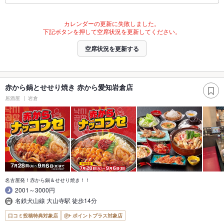
カレンダーの更新に失敗しました。
下記ボタンを押して空席状況を更新してください。
空席状況を更新する
赤から鍋とせせり焼き 赤から愛知岩倉店
居酒屋
岩倉
名古屋発！赤から鍋＆せせり焼き！！
2001～3000円
名鉄犬山線 大山寺駅 徒歩14分
口コミ投稿特典対象店
ポイントプラス対象店