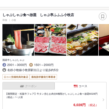
しゃぶしゃぶ食べ放題 しゃぶ亭ふふふ小牧店
和食
小牧
国産牛しゃぶしゃぶ
2001～3000円
1501～2000円
名鉄小牧線小牧原駅出口より徒歩約5分
口コミ投稿特典対象店
適格請求書発行事業者
クーポン
コース
【期間限定・松阪牛フェア】牛タン含むお肉全8種類がしゃぶしゃぶ食べ放題6028円
（税込）/一人前
6,028円
（税込）