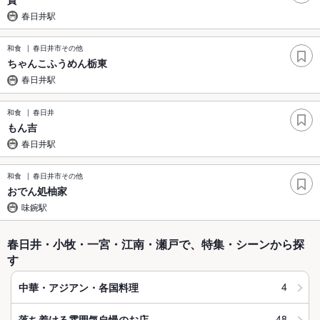
春日井駅
和食
春日井市その他
ちゃんこふうめん栃東
春日井駅
和食
春日井
もん吉
春日井駅
和食
春日井市その他
おでん処柚家
味鋺駅
春日井・小牧・一宮・江南・瀬戸で、特集・シーンから探
す
4
中華・アジアン・各国料理
48
落ち着ける雰囲気自慢のお店