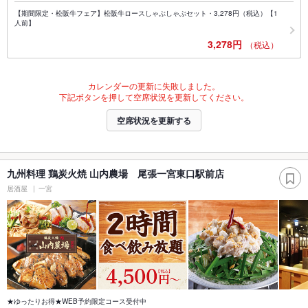
【期間限定・松阪牛フェア】松阪牛ロースしゃぶしゃぶセット・3,278円（税込）【1
人前】
3,278円
（税込）
カレンダーの更新に失敗しました。
下記ボタンを押して空席状況を更新してください。
空席状況を更新する
九州料理 鶏炭火焼 山内農場 尾張一宮東口駅前店
居酒屋
一宮
★ゆったりお得★WEB予約限定コース受付中