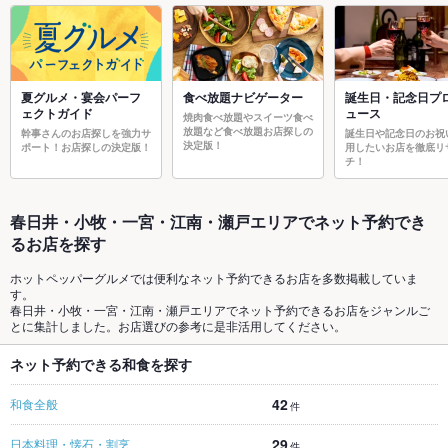
夏グルメ・宴会パーフ
食べ放題ナビゲーター
誕生日・記念日プ
ェクトガイド
ュース
焼肉食べ放題やスイーツ食べ
放題など食べ放題お店探しの
幹事さんのお店探しを強力サ
誕生日や記念日のお祝
決定版！
ポート！お店探しの決定版！
用したいお店を徹底リ
チ！
春日井・小牧・一宮・江南・瀬戸エリアでネット予約でき
るお店を探す
ホットペッパーグルメでは便利なネット予約できるお店を多数掲載していま
す。
春日井・小牧・一宮・江南・瀬戸エリアでネット予約できるお店をジャンルご
とに集計しました。お店選びの参考に是非活用してください。
ネット予約できる和食を探す
42
和食全般
件
29
日本料理・懐石・割烹
件