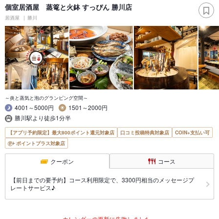
個室居酒屋 蒸篭と火鉢 すっぴん 勝川店
居酒屋
勝川
～炎と蒸気と泡のグランピング空間～
4001～5000円
1501～2000円
勝川駅より徒歩1分半
【アプリ予約限定】最大800ポイント還元対象店
口コミ投稿特典対象店
COIN+支払い可
ポイントプラス対象店
クーポン
コース
【前日までの要予約】コース利用限定で、3300円相当のメッセージプ
レートサービス♪
カレンダーの更新に失敗しました。