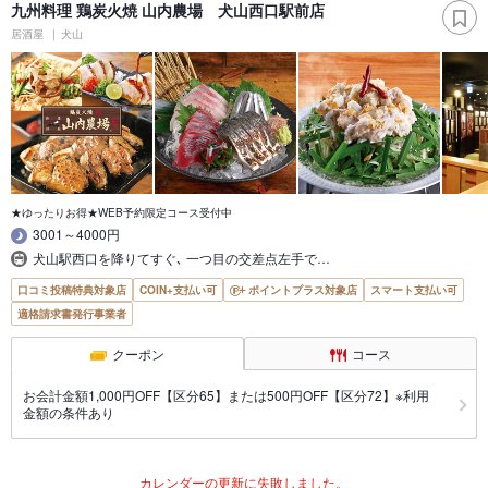
九州料理 鶏炭火焼 山内農場 犬山西口駅前店
居酒屋
犬山
★ゆったりお得★WEB予約限定コース受付中
3001～4000円
犬山駅西口を降りてすぐ､ 一つ目の交差点左手で…
口コミ投稿特典対象店
COIN+支払い可
ポイントプラス対象店
スマート支払い可
適格請求書発行事業者
クーポン
コース
お会計金額1,000円OFF【区分65】または500円OFF【区分72】※利用
金額の条件あり
カレンダーの更新に失敗しました。