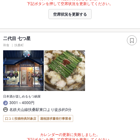
下記ボタンを押して空席状況を更新してください。
空席状況を更新する
二代目 七つ星
和食
扶桑町
日本酒が楽しめるもつ鍋屋
3001～4000円
名鉄犬山線扶桑駅東口より徒歩約3分
口コミ投稿特典対象店
適格請求書発行事業者
カレンダーの更新に失敗しました。
下記ボタンを押して空席状況を更新してください。