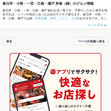
春日井・小牧・一宮・江南・瀬戸 和食（鍋）のグルメ情報
春日井・小牧・一宮・江南・瀬戸 鍋のお店一覧です。予算やこだわり条件を指
定すれば、シーンや気分に合ったお店がサクサク探せます。春日井・小牧・一
宮・江南・瀬戸では鍋、
和食全般
、
寿司
、
うどん・そば
がおすすめです。ホッ
トペッパーグルメなら、お得なクーポンはもちろん、こだわりメニュー
もつ
もっと見る
鍋
、
ちゃんこ鍋
や季節のおすすめ料理など、お店の最新情報をご紹介している
ので安心！24時間使える簡単便利なネット予約が使えるお店も拡大中です。友
達どうしの飲み会にも、会社の宴会にも、デートやパーティーにもお得に便利
にホットペッパーグルメをご利用ください。
戻る
ページの先頭へ戻る