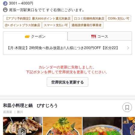
3001～4000円
尾張一宮駅東口をでて すぐ右側にございます｡
【アプリ予約限定】最大800ポイント還元対象店
口コミ投稿特典対象店
COIN+支払い可
ポイントプラス対象店
スマート支払い可
適格請求書発行事業者
クーポン
コース
【月‐木限定】2時間食べ飲み放題お1人様につき200円OFF【区分22】
カレンダーの更新に失敗しました。
下記ボタンを押して空席状況を更新してください。
空席状況を更新する
和皿小料理と鍋 びすじろう
居酒屋
勝川