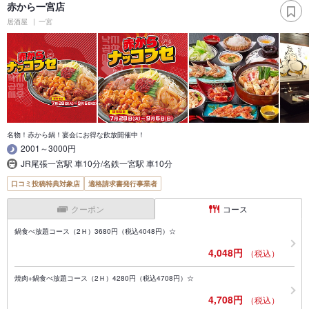
赤から一宮店
居酒屋
一宮
名物！赤から鍋！宴会にお得な飲放開催中！
2001～3000円
JR尾張一宮駅 車10分/名鉄一宮駅 車10分
口コミ投稿特典対象店
適格請求書発行事業者
クーポン
コース
鍋食べ放題コース（2Ｈ）3680円（税込4048円）☆
4,048円
（税込）
焼肉+鍋食べ放題コース（2Ｈ）4280円（税込4708円）☆
4,708円
（税込）