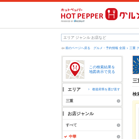
前のページへ戻る
グルメ・予約情報 全国
三重 
この検索結果を
地図表示で見る
三
エリア
都道府県を選び直す
検
三重
お店ジャンル
すべて
中華