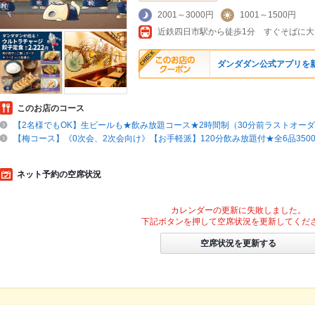
2001～3000円
1001～1500円
ダンダダン公式アプリを
このお店のコース
【2名様でもOK】生ビールも★飲み放題コース★2時間制（30分前ラストオー
【梅コース】《0次会、2次会向け》【お手軽派】120分飲み放題付★全6品350
ネット予約の空席状況
カレンダーの更新に失敗しました。
下記ボタンを押して空席状況を更新してくだ
空席状況を更新する