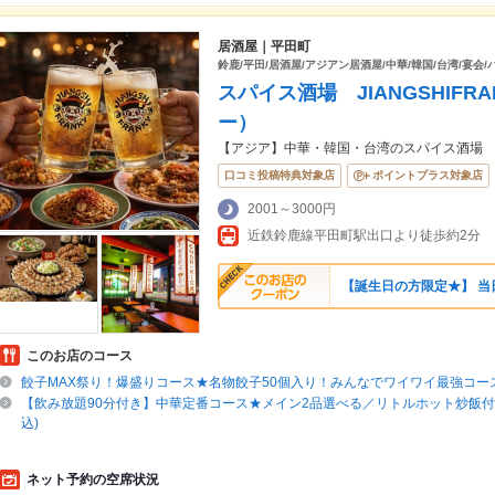
居酒屋｜平田町
鈴鹿/平田/居酒屋/アジアン居酒屋/中華/韓国/台湾/宴会/
スパイス酒場 JIANGSHIF
ー）
【アジア】中華・韓国・台湾のスパイス酒場
口コミ投稿特典対象店
ポイントプラス対象店
2001～3000円
近鉄鈴鹿線平田町駅出口より徒歩約2分
【誕生日の方限定★】 当
このお店のコース
餃子MAX祭り！爆盛りコース★名物餃子50個入り！みんなでワイワイ最強コース★
【飲み放題90分付き】中華定番コース★メイン2品選べる／リトルホット炒飯付き
込)
ネット予約の空席状況