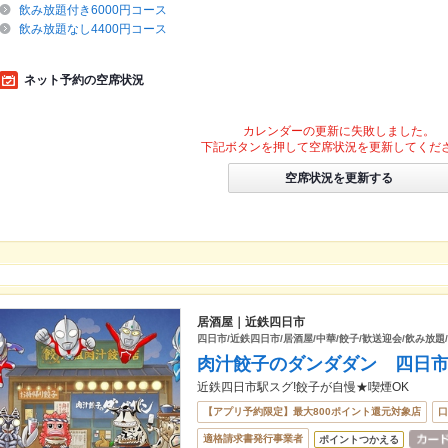
飲み放題付き6000円コース
飲み放題なし4400円コース
ネット予約の空席状況
カレンダーの更新に失敗しました。
下記ボタンを押して空席状況を更新してくだ
空席状況を更新する
居酒屋｜近鉄四日市
四日市/近鉄四日市/居酒屋/中華/餃子/歓送迎会/飲み放題/
肉汁餃子のダンダダン 四日
近鉄四日市駅スグ!餃子が自慢★喫煙OK
【アプリ予約限定】最大800ポイント還元対象店
口
適格請求書発行事業者
ポイントつかえる