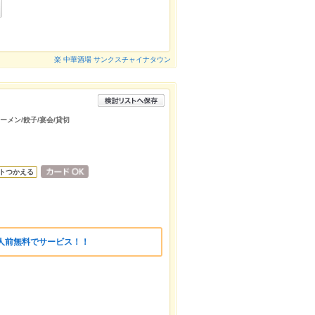
楽 中華酒場 サンクスチャイナタウン
ーメン/餃子/宴会/貸切
トつかえる
人前無料でサービス！！