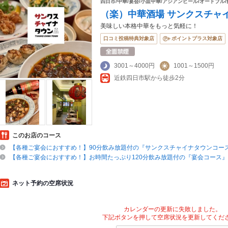
四日市/中華/宴会/小皿中華/アジアンビール/オードブル
（楽）中華酒場 サンクスチャ
美味しい本格中華をもっと気軽に！
口コミ投稿特典対象店
ポイントプラス対象店
3001～4000円
1001～1500円
近鉄四日市駅から徒歩2分
このお店のコース
【各種ご宴会におすすめ！】90分飲み放題付の『サンクスチャイナタウンコース』
【各種ご宴会におすすめ！】お時間たっぷり120分飲み放題付の『宴会コース』6
ネット予約の空席状況
カレンダーの更新に失敗しました。
下記ボタンを押して空席状況を更新してくだ