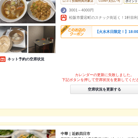
口コミ投稿特典対象店
COIN+支払い可
ポイント
3001～4000円
【火水木日限定！】18:0
ネット予約の空席状況
カレンダーの更新に失敗しました。
下記ボタンを押して空席状況を更新してくだ
空席状況を更新する
中華｜近鉄四日市