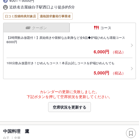
4001～5000円
近鉄名古屋線白子駅西口より徒歩約5分
口コミ投稿特典対象店
適格請求書発行事業者
クーポン
コース
【2時間飲み放題付！】原始焼きや新鮮なお刺身など全9品◆炉端ひめんち堪能コース
6000円
6,000円
（税込）
100分飲み放題付き！ひめんちコース！本店お試しコースを炉端ひめんちでも
5,000円
（税込）
カレンダーの更新に失敗しました。
下記ボタンを押して空席状況を更新してください。
空席状況を更新する
中国料理 鷹
白子
中華