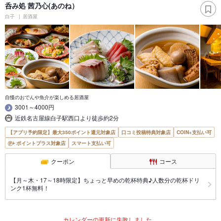
呑み処 茜乃心(あのね）
白子
居酒屋
自慢のおでんや魚介が楽しめる居酒屋
3001～4000円
近鉄名古屋線白子駅西口より徒歩約2分
【アプリ予約限定】最大350ポイント還元対象店
口コミ投稿特典対象店
COIN+支払い可
ポイントプラス対象店
スマート支払い可
クーポン
コース
【月～木・17～18時限定】ちょっと早めの乾杯特典♪人数分の乾杯ドリ
ンク1杯無料！
カレンダーの更新に失敗しました。