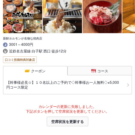
新鮮ホルモンが名物な焼肉店
3001～4000円
近鉄名古屋線 白子駅 西口 徒歩12分
口コミ投稿特典対象店
クーポン
コース
【幹事様必見☆】１０名以上のご予約で◇幹事様お一人無料◇※5,000
円コース限定
カレンダーの更新に失敗しました。
下記ボタンを押して空席状況を更新してください。
空席状況を更新する