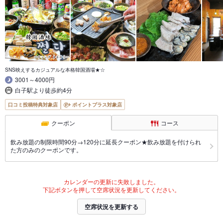
SNS映えするカジュアルな本格韓国酒場★☆
3001～4000円
白子駅より徒歩約4分
口コミ投稿特典対象店
ポイントプラス対象店
クーポン
コース
飲み放題の制限時間90分→120分に延長クーポン★飲み放題を付けられ
た方のみのクーポンです。
カレンダーの更新に失敗しました。
下記ボタンを押して空席状況を更新してください。
空席状況を更新する