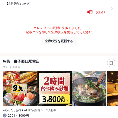
【貸切予約はコチラ】
0円
（税込）
カレンダーの更新に失敗しました。
下記ボタンを押して空席状況を更新してください。
空席状況を更新する
魚民 白子西口駅前店
白子
居酒屋
★ゆったりお得★WEB予約限定コース受付中
2001～3000円