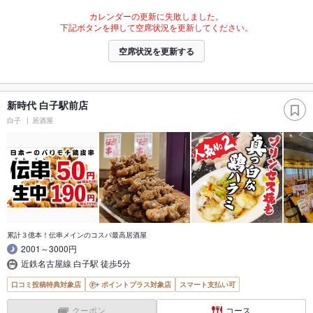
カレンダーの更新に失敗しました。
下記ボタンを押して空席状況を更新してください。
空席状況を更新する
新時代 白子駅前店
白子
居酒屋
累計３億本！伝串メインのコスパ最高居酒屋
2001～3000円
近鉄名古屋線 白子駅 徒歩5分
口コミ投稿特典対象店
ポイントプラス対象店
スマート支払い可
クーポン
コース