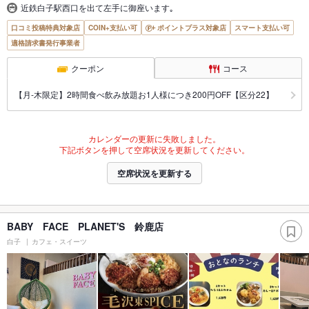
近鉄白子駅西口を出て左手に御座います｡
口コミ投稿特典対象店
COIN+支払い可
ポイントプラス対象店
スマート支払い可
適格請求書発行事業者
クーポン
コース
【月‐木限定】2時間食べ飲み放題お1人様につき200円OFF【区分22】
カレンダーの更新に失敗しました。
下記ボタンを押して空席状況を更新してください。
空席状況を更新する
BABY FACE PLANET'S 鈴鹿店
白子
カフェ・スイーツ