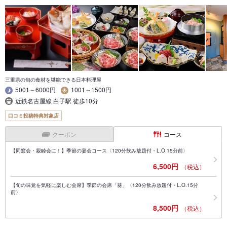
三重県の旬の食材を堪能できる日本料理屋
5001～6000円
1001～1500円
近鉄名古屋線 白子駅 徒歩10分
口コミ投稿特典対象店
クーポン
コース
【同窓会・親睦会に！】季節の宴会コース〈120分飲み放題付・L.O.15分前〉
6,500円
（税込）
【旬の味覚を気軽に楽しむ会席】季節の会席「葵」〈120分飲み放題付・L.O.15分
前〉
8,500円
（税込）