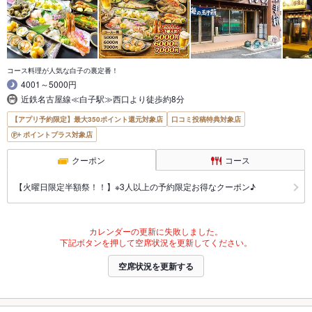
コース料理が人気な白子の裏定番！
4001～5000円
近鉄名古屋線≪白子駅≫西口より徒歩約8分
【アプリ予約限定】最大350ポイント還元対象店
口コミ投稿特典対象店
ポイントプラス対象店
クーポン
コース
【火曜日限定半額祭！！】※3人以上の予約限定お得なクーポン♪
カレンダーの更新に失敗しました。
下記ボタンを押して空席状況を更新してください。
空席状況を更新する