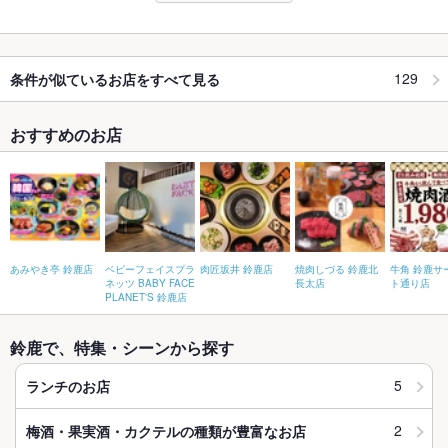
129
条件が似ているお店をすべて見る
おすすめのお店
あみやき亭 鈴鹿店
ベビーフェイスプラ
肉匠坂井 鈴鹿店
焼肉しづる 鈴鹿北
牛角 鈴鹿サ
ネッツ BABY FACE
長太店
ト通り店
PLANET'S 鈴鹿店
鈴鹿で、特集・シーンから探す
5
ランチのお店
2
梅酒・果実酒・カクテルの種類が豊富なお店