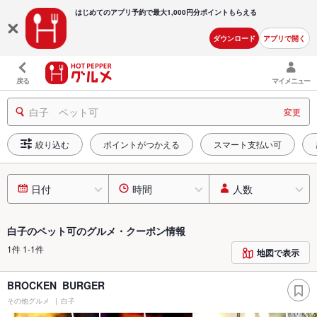
はじめてのアプリ予約で最大
1,000円分ポイントもらえる
ダウンロード
アプリで開く
戻る
マイメニュー
白子 ペット可
変更
絞り込む
ポイントがつかえる
スマート支払い可
日付
時間
人数
白子のペット可のグルメ・クーポン情報
1件 1-1件
地図で表示
BROCKEN BURGER
その他グルメ
白子