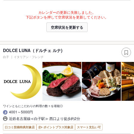
カレンダーの更新に失敗しました。
下記ボタンを押して空席状況を更新してください。
空席状況を更新する
DOLCE LUNA（ドルチェ ルナ)
白子
イタリアン・フレンチ
ワインともにこだわりの料理の数々を堪能◎
4001～5000円
近鉄名古屋線≪白子駅≫ 西口より徒歩約2分
口コミ投稿特典対象店
ポイントプラス対象店
スマート支払い可