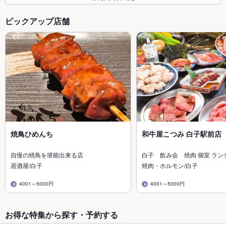
ピックアップ店舗
焼鳥ひめんち
和牛屋こつみ 白子駅前店
自慢の焼鳥を堪能出来る店
白子 飲み会 焼肉 個室 ラン
居酒屋/白子
焼肉・ホルモン/白子
4001～5000円
4001～5000円
お得な特集から探す・予約する