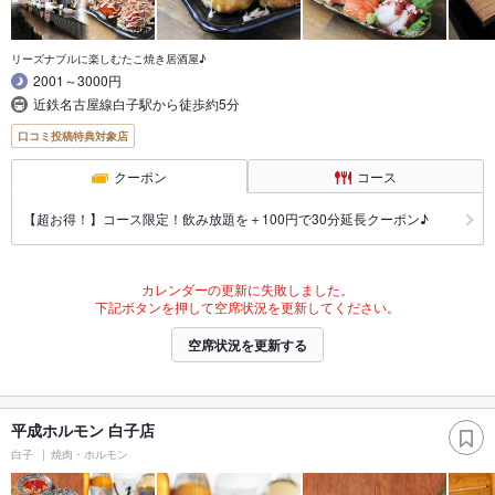
リーズナブルに楽しむたこ焼き居酒屋♪
2001～3000円
近鉄名古屋線白子駅から徒歩約5分
口コミ投稿特典対象店
クーポン
コース
【超お得！】コース限定！飲み放題を＋100円で30分延長クーポン♪
カレンダーの更新に失敗しました。
下記ボタンを押して空席状況を更新してください。
空席状況を更新する
平成ホルモン 白子店
白子
焼肉・ホルモン