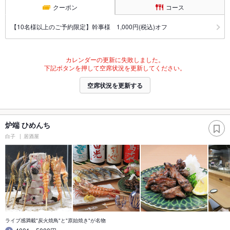
クーポン
コース
【10名様以上のご予約限定】幹事様 1,000円(税込)オフ
カレンダーの更新に失敗しました。
下記ボタンを押して空席状況を更新してください。
空席状況を更新する
炉端 ひめんち
白子
居酒屋
ライブ感満載"炭火焼鳥"と"原始焼き"が名物