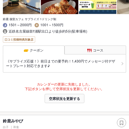
鈴鹿 個室カフェ サプライズ 1ドリンク制
1501～2000円
1001～1500円
近鉄名古屋線鼓ｹ浦駅出口より徒歩約5分(駐車場有)
口コミ投稿特典対象店
クーポン
コース
《サプライズ応援！》前日までの要予約！1,430円でメッセージ付デザ
ートプレート対応できます♪
カレンダーの更新に失敗しました。
下記ボタンを押して空席状況を更新してください。
空席状況を更新する
鈴鹿みやび
白子
和食