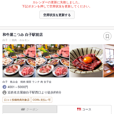
カレンダーの更新に失敗しました。
下記ボタンを押して空席状況を更新してください。
空席状況を更新する
和牛屋こつみ 白子駅前店
白子
焼肉・ホルモン
白子 飲み会 焼肉 個室 ランチ 肉 女子会
4001～5000円
近鉄名古屋線白子駅西口より徒歩約6分
口コミ投稿特典対象店
COIN+支払い可
クーポン
コース