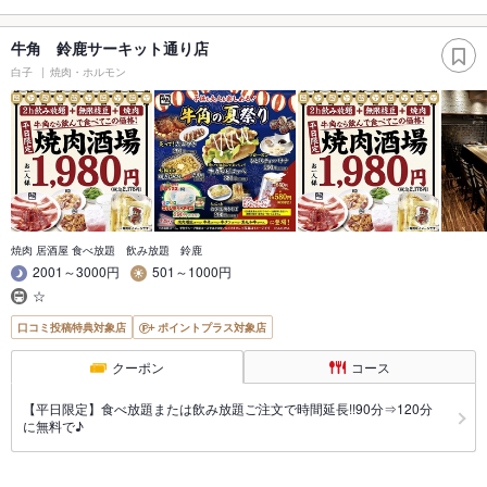
牛角 鈴鹿サーキット通り店
白子
焼肉・ホルモン
焼肉 居酒屋 食べ放題 飲み放題 鈴鹿
2001～3000円
501～1000円
☆
口コミ投稿特典対象店
ポイントプラス対象店
クーポン
コース
【平日限定】食べ放題または飲み放題ご注文で時間延長!!90分⇒120分
に無料で♪