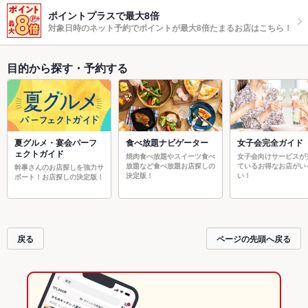
ポイントプラスで最大8倍
対象日時のネット予約でポイントが最大8倍たまるお店はこちら！
目的から探す・予約する
夏グルメ・宴会パーフ
食べ放題ナビゲーター
女子会完全ガイド
ェクトガイド
焼肉食べ放題やスイーツ食べ
女子会向けサービスが
放題など食べ放題お店探しの
ているお得なお店がい
幹事さんのお店探しを強力サ
決定版！
い！
ポート！お店探しの決定版！
戻る
ページの先頭へ戻る