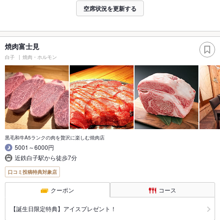
空席状況を更新する
焼肉富士見
白子
焼肉・ホルモン
黒毛和牛A5ランクの肉を贅沢に楽しむ焼肉店
5001～6000円
近鉄白子駅から徒歩7分
口コミ投稿特典対象店
クーポン
コース
【誕生日限定特典】アイスプレゼント！