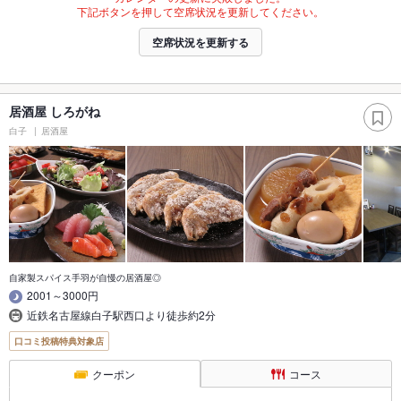
下記ボタンを押して空席状況を更新してください。
空席状況を更新する
居酒屋 しろがね
白子
居酒屋
自家製スパイス手羽が自慢の居酒屋◎
2001～3000円
近鉄名古屋線白子駅西口より徒歩約2分
口コミ投稿特典対象店
クーポン
コース