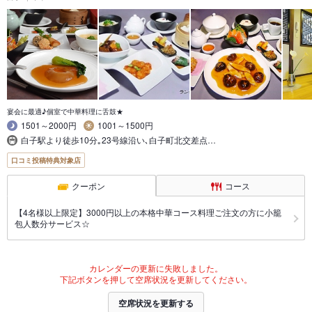
宴会に最適♪個室で中華料理に舌鼓★
1501～2000円
1001～1500円
白子駅より徒歩10分｡23号線沿い､白子町北交差点…
口コミ投稿特典対象店
クーポン
コース
【4名様以上限定】3000円以上の本格中華コース料理ご注文の方に小籠
包人数分サービス☆
カレンダーの更新に失敗しました。
下記ボタンを押して空席状況を更新してください。
空席状況を更新する