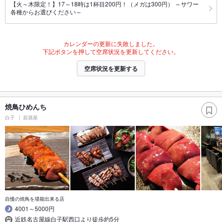
【火～木限定！】17～18時は1杯目200円！（メガは300円） ～サワー
各種からお選びください～
カレンダーの更新に失敗しました。
下記ボタンを押して空席状況を更新してください。
空席状況を更新する
焼鳥ひめんち
白子
居酒屋
自慢の焼鳥を堪能出来る店
4001～5000円
近鉄名古屋線白子駅西口より徒歩約5分