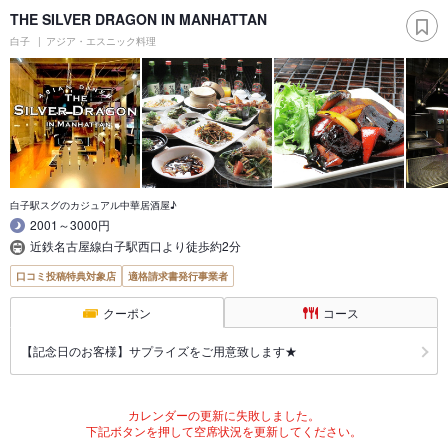
THE SILVER DRAGON IN MANHATTAN
白子
アジア・エスニック料理
白子駅スグのカジュアル中華居酒屋♪
2001～3000円
近鉄名古屋線白子駅西口より徒歩約2分
口コミ投稿特典対象店
適格請求書発行事業者
クーポン
コース
【記念日のお客様】サプライズをご用意致します★
カレンダーの更新に失敗しました。
下記ボタンを押して空席状況を更新してください。