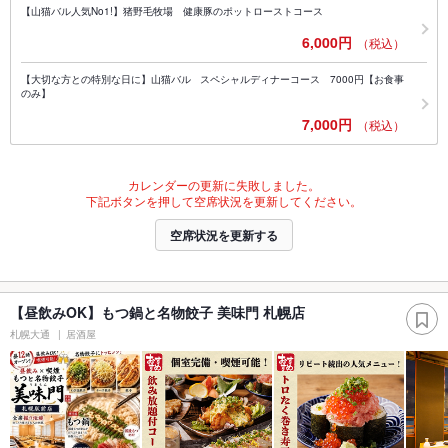
【山猫バル人気No1!】猪野毛牧場 健康豚のポットローストコース
6,000円
（税込）
【大切な方との特別な日に】山猫バル スペシャルディナーコース 7000円【お食事
のみ】
7,000円
（税込）
カレンダーの更新に失敗しました。
下記ボタンを押して空席状況を更新してください。
空席状況を更新する
【昼飲みOK】もつ鍋と名物餃子 美味門 札幌店
札幌大通
居酒屋