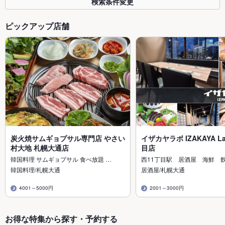
検索条件変更
ピックアップ店舗
炭火焼サムギョプサル専門店 やさい
イザカヤラボ IZAKAYA L
村大地 札幌大通店
目店
韓国料理 サムギョプサル 食べ放題 …
西11丁目駅 居酒屋 海鮮 
韓国料理/札幌大通
居酒屋/札幌大通
4001～5000円
2001～3000円
お得な特集から探す・予約する