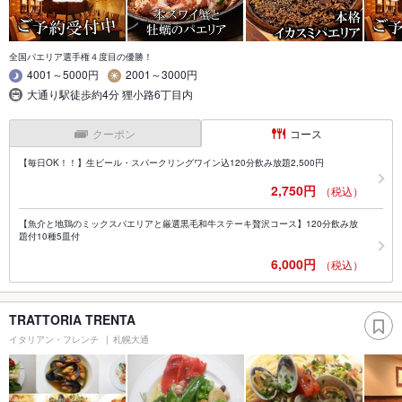
全国パエリア選手権４度目の優勝！
4001～5000円
2001～3000円
大通り駅徒歩約4分 狸小路6丁目内
クーポン
コース
【毎日OK！！】生ビール・スパークリングワイン込120分飲み放題2,500円
2,750円
（税込）
【魚介と地鶏のミックスパエリアと厳選黒毛和牛ステーキ贅沢コース】120分飲み放
題付10種5皿付
6,000円
（税込）
TRATTORIA TRENTA
イタリアン・フレンチ
札幌大通