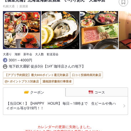
札幌大通
居酒屋
大通り 海鮮 新年会 大人数 歓送迎会
3001～4000円
地下鉄大通駅 徒歩3分【ｺﾒﾀﾞ珈琲店さんの地下】
【アプリ予約限定】最大800ポイント還元対象店
口コミ投稿特典対象店
ポイントプラス対象店
適格請求書発行事業者
クーポン
コース
【当日OK！】【HAPPY HOUR】 毎日～18時まで 生ビールや角ハ
イボール等が319円！！
カレンダーの更新に失敗しました。