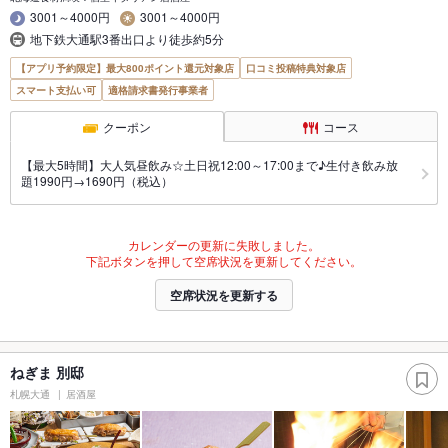
3001～4000円
3001～4000円
地下鉄大通駅3番出口より徒歩約5分
【アプリ予約限定】最大800ポイント還元対象店
口コミ投稿特典対象店
スマート支払い可
適格請求書発行事業者
クーポン
コース
【最大5時間】大人気昼飲み☆土日祝12:00～17:00まで♪生付き飲み放
題1990円→1690円（税込）
カレンダーの更新に失敗しました。
下記ボタンを押して空席状況を更新してください。
空席状況を更新する
ねぎま 別邸
札幌大通
居酒屋