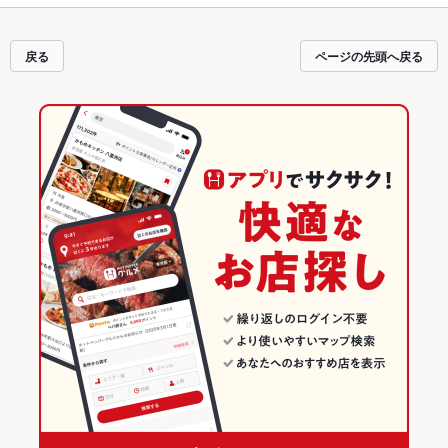
だわりメニュー
からあげ
、
塩辛
、
刺身
や季節のおすすめ料理など、お店の最新
情報をご紹介しているので安心！24時間使える簡単便利なネット予約が使える
お店も拡大中です。友達どうしの飲み会にも、会社の宴会にも、デートやパー
戻る
ページの先頭へ戻る
ティーにもお得に便利にホットペッパーグルメをご利用ください。