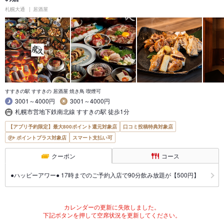
札幌大通
居酒屋
すすきの駅 すすきの 居酒屋 焼き鳥 喫煙可
3001～4000円
3001～4000円
札幌市営地下鉄南北線 すすきの駅 徒歩1分
【アプリ予約限定】最大800ポイント還元対象店
口コミ投稿特典対象店
ポイントプラス対象店
スマート支払い可
クーポン
コース
●ハッピーアワー● 17時までのご予約入店で90分飲み放題が【500円】
カレンダーの更新に失敗しました。
下記ボタンを押して空席状況を更新してください。