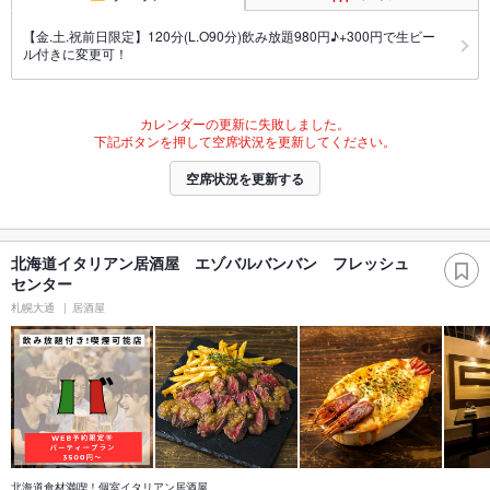
【金.土.祝前日限定】120分(L.O90分)飲み放題980円♪+300円で生ビー
ル付きに変更可！
カレンダーの更新に失敗しました。
下記ボタンを押して空席状況を更新してください。
空席状況を更新する
北海道イタリアン居酒屋 エゾバルバンバン フレッシュ
センター
札幌大通
居酒屋
北海道食材満喫！個室イタリアン居酒屋