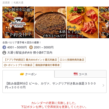
居酒屋
札幌大通
全国パエリア選手権４度目の優勝！
4001～5000円
2001～3000円
大通り駅徒歩約4分 狸小路6丁目内
【アプリ予約限定】最大800ポイント還元対象店
口コミ投稿特典対象店
ポイントプラス対象店
適格請求書発行事業者
クーポン
コース
【飲み放題90分】ビール、カヴァ、サングリア付き飲み放題３５００
円→３０００円
カレンダーの更新に失敗しました。
下記ボタンを押して空席状況を更新してください。