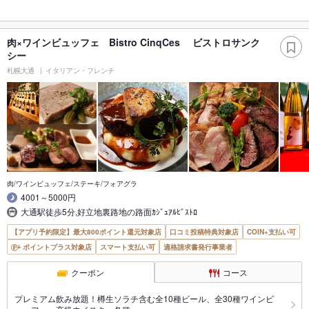
肉×ワインビュッフェ Bistro CinqCes ビストロサンク
シー
札幌大通
イタリアン・フレンチ
肉/ワインビュッフェ/ステーキ/フォアグラ
4001～5000円
大通駅徒歩5分,好立地裏路地の路面ｶｼﾞｭｱﾙﾋﾞｽﾄﾛ
【アプリ予約限定】最大800ポイント還元対象店
口コミ投稿特典対象店
COIN+支払い可
ポイントプラス対象店
スマート支払い可
適格請求書発行事業者
クーポン
コース
プレミアム飲み放題！樽生ソラチ含む全10種ビール、全30種ワインビ