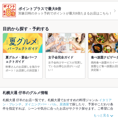
ポイントプラスで最大8倍
対象日時のネット予約でポイントが最大8倍たまるお店はこちら！
目的から探す・予約する
夏グルメ・宴会パーフ
女子会完全ガイド
食べ放題ナビゲー
ェクトガイド
女子会向けサービスが充実し
焼肉食べ放題やスイー
ているお得なお店がいっぱ
放題など食べ放題お店
幹事さんのお店探しを強力サ
い！
決定版！
ポート！お店探しの決定版！
札幌大通 仔羊のグルメ情報
札幌大通 仔羊のお店一覧です。札幌大通でおすすめの料理ジャンル
イタリア
ン・フレンチ
、
ダイニングバー・バル
、
居酒屋
で探したり、予算やこだわり条
件を指定すれば、シーンや気分に合ったお店がサクサク探せます。ご希望に合
ったお店が見つからなかったら、近隣のエリア
札幌大通
、
札幌駅
もチェックし
もっと見る
てみてください。ホットペッパーグルメなら、お得なクーポンはもちろん、こ