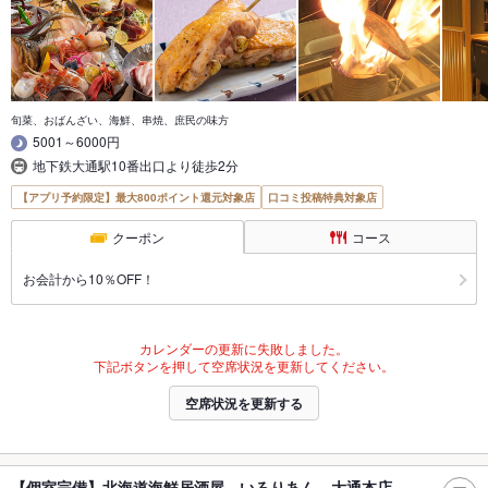
旬菜、おばんざい、海鮮、串焼、庶民の味方
5001～6000円
地下鉄大通駅10番出口より徒歩2分
【アプリ予約限定】最大800ポイント還元対象店
口コミ投稿特典対象店
クーポン
コース
お会計から10％OFF！
カレンダーの更新に失敗しました。
下記ボタンを押して空席状況を更新してください。
空席状況を更新する
【個室完備】北海道海鮮居酒屋 いろりあん 大通本店