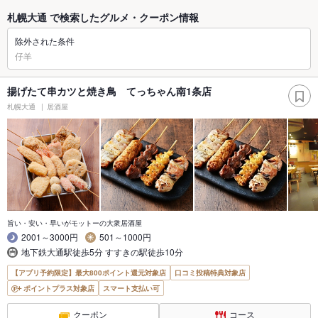
札幌大通 で検索したグルメ・クーポン情報
除外された条件
仔羊
揚げたて串カツと焼き鳥 てっちゃん南1条店
札幌大通
居酒屋
旨い・安い・早いがモットーの大衆居酒屋
2001～3000円
501～1000円
地下鉄大通駅徒歩5分 すすきの駅徒歩10分
【アプリ予約限定】最大800ポイント還元対象店
口コミ投稿特典対象店
ポイントプラス対象店
スマート支払い可
クーポン
コース