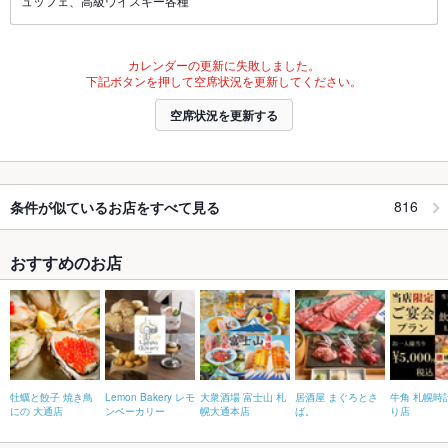
ュッフェ、高級ウイスキー各種
カレンダーの更新に失敗しました。
下記ボタンを押して空席状況を更新してください。
空席状況を更新する
816
条件が似ているお店をすべて見る
おすすめのお店
牡蠣と餃子 焼き鳥
Lemon Bakery レモ
大衆酒場 富士山 札
居酒屋 まぐろとさ
牛角 札幌時
にの 大通店
ンベーカリー
幌大通本店
ば。
り店