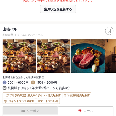
下記ボタンを押して空席状況を更新してください。
空席状況を更新する
山猫バル
札幌大通
ダイニングバー・バル
北海道食材を活かした欧州家庭料理
5001～6000円
1501～2000円
札幌駅より徒歩7分/大通9番出口から徒歩3分
【アプリ予約限定】最大800ポイント還元対象店
口コミ投稿特典対象店
ポイントプラス対象店
スマート支払い可
クーポン
コース