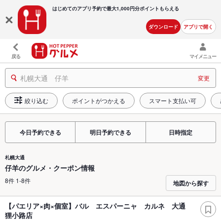
はじめてのアプリ予約で最大
1,000円分ポイントもらえる
ダウンロード
アプリで開く
戻る
マイメニュー
札幌大通 仔羊
変更
絞り込む
ポイントがつかえる
スマート支払い可
今日予約できる
明日予約できる
日時指定
札幌大通
仔羊のグルメ・クーポン情報
8件 1-8件
地図から探す
【パエリア×肉×個室】バル エスパーニャ カルネ 大通
狸小路店