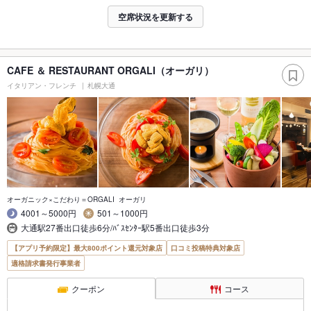
空席状況を更新する
CAFE ＆ RESTAURANT ORGALI（オーガリ）
イタリアン・フレンチ
札幌大通
オーガニック×こだわり＝ORGALI オーガリ
4001～5000円
501～1000円
大通駅27番出口徒歩6分/ﾊﾞｽｾﾝﾀｰ駅5番出口徒歩3分
【アプリ予約限定】最大800ポイント還元対象店
口コミ投稿特典対象店
適格請求書発行事業者
クーポン
コース