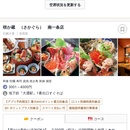
空席状況を更新する
咲か蔵 （さかぐら） 南一条店
札幌大通
居酒屋
和食 牡蠣 寿司 炭焼 焼き鳥 刺身 個室
3001～4000円
地下鉄『大通駅』1番出口すぐそば
【アプリ予約限定】最大800ポイント還元対象店
口コミ投稿特典対象店
ポイントプラス対象店
スマート支払い可
適格請求書発行事業者
クーポン
コース
【席だけ予約に追加OK♪】 2,000円（税込）で2時間飲み放題！★サ