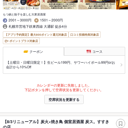
もつ鍋と餃子を楽しむ大衆居酒屋
2001～3000円
1501～2000円
札幌市営地下鉄東西線 大通駅 徒歩4分
【アプリ予約限定】最大800ポイント還元対象店
口コミ投稿特典対象店
ポイントプラス対象店
クーポン
コース
【土曜日・日曜日限定！】生ビール199円、サワーハイボール99円orお
会計から10%Off
カレンダーの更新に失敗しました。
下記ボタンを押して空席状況を更新してください。
空席状況を更新する
【8/3リニューアル】炭火×焼き鳥 個室居酒屋 炭ス。すすき
の店