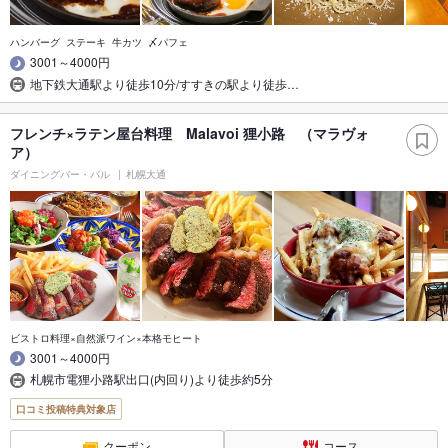
ハンバーグ ステーキ 牛カツ 〆パフェ
3001～4000円
地下鉄大通駅より徒歩10分/すすきの駅より徒歩…
フレンチ×ラテン屋台料理 Malavoi 狸小路 （マラヴォ
ア）
ダイニングバー・バル
札幌大通
ビストロ料理×自然派ワイン×本格モヒート
3001～4000円
札幌市電狸小路駅出口(内回り)より徒歩約5分
口コミ投稿特典対象店
クーポン
コース