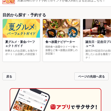
対象日時のネット予約でポイントが最大8倍たまるお店はこちら！
目的から探す・予約する
夏グルメ・宴会パーフ
食べ放題ナビゲーター
誕生日・記念日プ
ェクトガイド
ュース
焼肉食べ放題やスイーツ食べ
放題など食べ放題お店探しの
幹事さんのお店探しを強力サ
誕生日や記念日のお祝
決定版！
ポート！お店探しの決定版！
用したいお店を徹底リ
チ！
戻る
ページの先頭へ戻る