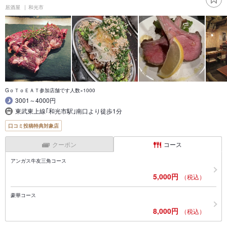
居酒屋
和光市
GｏＴｏＥＡＴ参加店舗です人数×1000
3001～4000円
東武東上線｢和光市駅｣南口より徒歩1分
口コミ投稿特典対象店
クーポン
コース
アンガス牛友三角コース
5,000円
（税込）
豪華コース
8,000円
（税込）