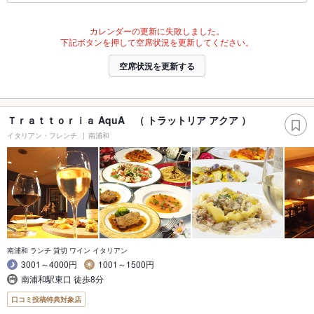
カレンダーの更新に失敗しました。
下記ボタンを押して空席状況を更新してください。
空席状況を更新する
Ｔｒａｔｔｏｒｉａ AquA （ トラットリア アクア ）
イタリアン・フレンチ
南浦和
南浦和 ランチ 貸切 ワイン イタリアン
3001～4000円
1001～1500円
南浦和駅東口 徒歩8分
口コミ投稿特典対象店