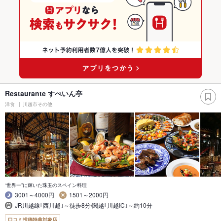
Restaurante すぺいん亭
洋食
川越市その他
“世界一”に輝いた珠玉のスペイン料理
3001～4000円
1501～2000円
JR川越線｢西川越｣～徒歩8分/関越｢川越IC｣～約10分
口コミ投稿特典対象店