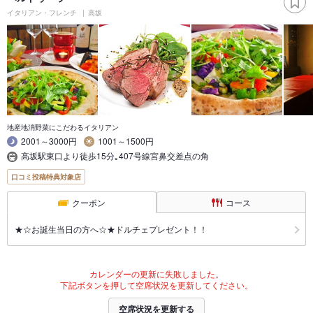
イタリアン・フレンチ
高坂
地産地消野菜にこだわるイタリアン
2001～3000円
1001～1500円
高坂駅東口より徒歩15分｡407号線宮鼻交差点の角
口コミ投稿特典対象店
クーポン
コース
★☆お誕生当日の方へ☆★ドルチェプレゼント！！
カレンダーの更新に失敗しました。
下記ボタンを押して空席状況を更新してください。
空席状況を更新する