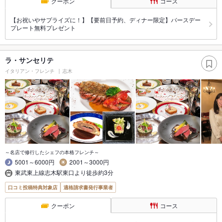
クーポン
コース
【お祝いやサプライズに！】【要前日予約、ディナー限定】バースデー
プレート無料プレゼント
ラ・サンセリテ
イタリアン・フレンチ
志木
～名店で修行したシェフの本格フレンチ～
5001～6000円
2001～3000円
東武東上線志木駅東口より徒歩約3分
口コミ投稿特典対象店
適格請求書発行事業者
クーポン
コース