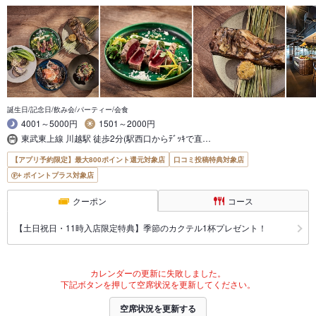
誕生日/記念日/飲み会/パーティー/会食
4001～5000円
1501～2000円
東武東上線 川越駅 徒歩2分(駅西口からﾃﾞｯｷで直…
【アプリ予約限定】最大800ポイント還元対象店
口コミ投稿特典対象店
ポイントプラス対象店
クーポン
コース
【土日祝日・11時入店限定特典】季節のカクテル1杯プレゼント！
カレンダーの更新に失敗しました。
下記ボタンを押して空席状況を更新してください。
空席状況を更新する