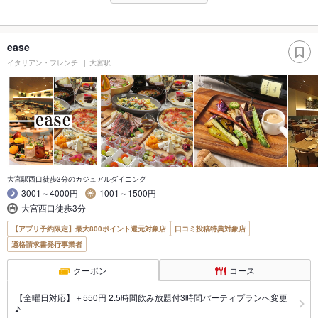
ease
イタリアン・フレンチ
大宮駅
大宮駅西口徒歩3分のカジュアルダイニング
3001～4000円
1001～1500円
大宮西口徒歩3分
【アプリ予約限定】最大800ポイント還元対象店
口コミ投稿特典対象店
適格請求書発行事業者
クーポン
コース
【全曜日対応】＋550円 2.5時間飲み放題付3時間パーティプランへ変更
♪