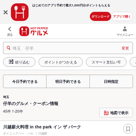
はじめてのアプリ予約で最大
1,000円分ポイントもらえる
ダウンロード
アプリで開く
戻る
マイメニュー
埼玉 仔羊
変更
絞り込む
ポイントがつかえる
スマート支払い可
今日予約できる
明日予約できる
日時指定
埼玉
仔羊のグルメ・クーポン情報
45件 1-20件
地図で表示
川越薪火料理 in the park イン ザ パーク
ダイニングバー・バル
川越駅