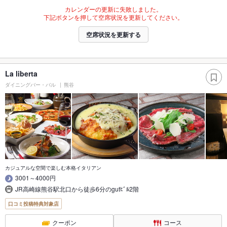
カレンダーの更新に失敗しました。
下記ボタンを押して空席状況を更新してください。
空席状況を更新する
La liberta
ダイニングバー・バル
熊谷
カジュアルな空間で楽しむ本格イタリアン
3001～4000円
JR高崎線熊谷駅北口から徒歩6分のgutﾋﾞﾙ2階
口コミ投稿特典対象店
クーポン
コース