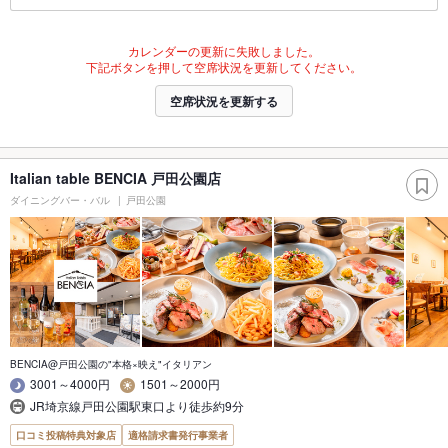
カレンダーの更新に失敗しました。
下記ボタンを押して空席状況を更新してください。
空席状況を更新する
Italian table BENCIA 戸田公園店
ダイニングバー・バル
戸田公園
BENCIA@戸田公園の"本格×映え"イタリアン
3001～4000円
1501～2000円
JR埼京線戸田公園駅東口より徒歩約9分
口コミ投稿特典対象店
適格請求書発行事業者