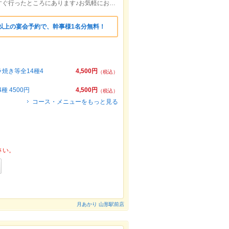
ＪＲ山形駅東口徒歩２分！大通りをまっすぐ行ったところにあります♪お気軽にお越しください！
以上の宴会予約で、幹事様1名分無料！
焼き等全14種4
4,500円
（税込）
 4500円
4,500円
（税込）
コース・メニューをもっと見る
さい。
月あかり 山形駅前店