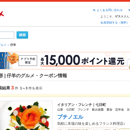
よくある問い合わせ
ようこそ、
さん
ゲスト
会員登録する（無料）
グルメ
仔羊
形 | 仔羊のグルメ・クーポン情報
3
索結果
件
1～3
件を表示
イタリアン・フレンチ｜七日町
山形 七日町 フレンチ 飲み放題 宴会 忘年会 女
プチノエル
気軽に本場の味を楽しめるフランス料理店♪