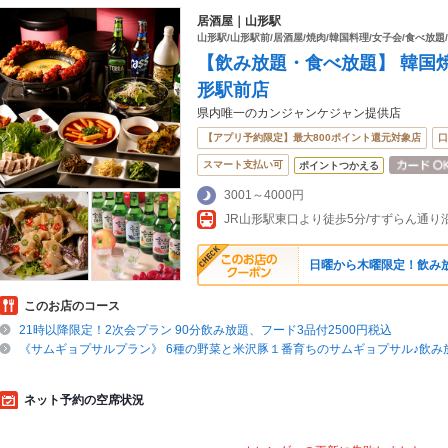
居酒屋｜山形駅
山形駅/山形駅前/居酒屋/焼肉/韓国料理/女子会/食べ放
【飲み放題・食べ放題】 韓国焼
形駅前店
県内唯一のカンジャンケジャン提供店
【アプリ予約限定】最大800ポイント還元対象店
口
スマート支払い可
ポイントつかえる
3001～4000円
日曜から木曜限定！飲み放題
このお店のコース
21時以降限定！2次会プラン 90分飲み放題、フード3品付2500円税込
《サムギョプサルプラン》 6種の野菜と米沢豚１番育ちのサムギョプサル♪飲み放題
ネット予約の空席状況