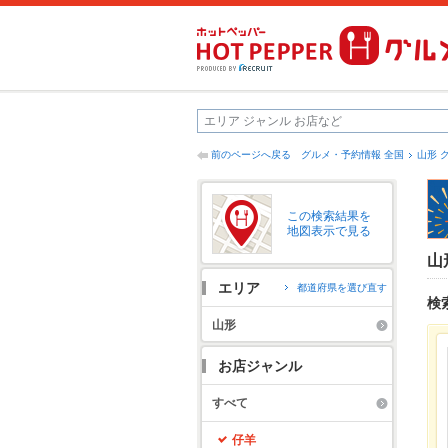
前のページへ戻る
グルメ・予約情報 全国
山形 
この検索結果を
地図表示で見る
山
エリア
都道府県を選び直す
検
山形
お店ジャンル
すべて
仔羊