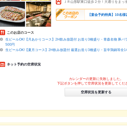
【宴会予約特典】10名様
このお店のコース
生ビールOK!【月あかりコース】2H飲み放題付 お造り3種盛り・青森名物 豚バラ
500円
生ビールOK!【夏月コース】2H飲み放題付 厳選お造り3種盛り・旨辛鶏鍋等全14種
ネット予約の空席状況
カレンダーの更新に失敗しました。
下記ボタンを押して空席状況を更新してくだ
空席状況を更新する