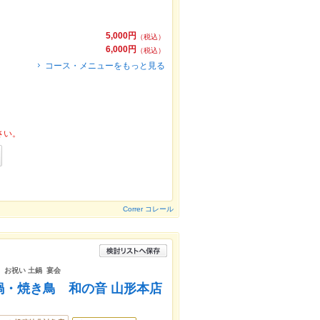
5,000円
（税込）
6,000円
（税込）
コース・メニューをもっと見る
さい。
Correr コレール
題 お祝い 土鍋 宴会
鍋・焼き鳥 和の音 山形本店