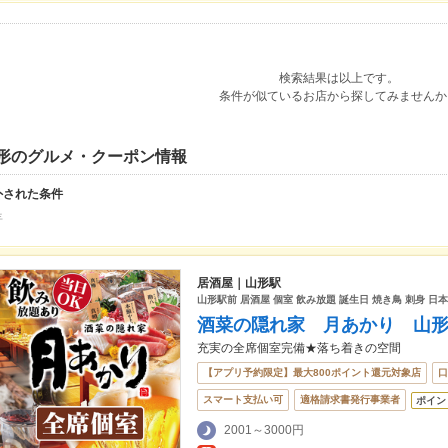
検索結果は以上です。
条件が似ているお店から探してみませんか
形のグルメ・クーポン情報
外された条件
羊
居酒屋｜山形駅
山形駅前 居酒屋 個室 飲み放題 誕生日 焼き鳥 刺身 日本
酒菜の隠れ家 月あかり 山
充実の全席個室完備★落ち着きの空間
【アプリ予約限定】最大800ポイント還元対象店
口
スマート支払い可
適格請求書発行事業者
ポイン
2001～3000円