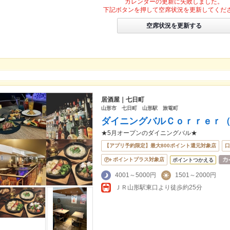
カレンダーの更新に失敗しました。
下記ボタンを押して空席状況を更新してくだ
空席状況を更新する
居酒屋｜七日町
山形市 七日町 山形駅 旅篭町
ダイニングバルＣｏｒｒｅｒ
★5月オープンのダイニングバル★
【アプリ予約限定】最大800ポイント還元対象店
口
ポイントプラス対象店
ポイントつかえる
4001～5000円
1501～2000円
ＪＲ山形駅東口より徒歩約25分