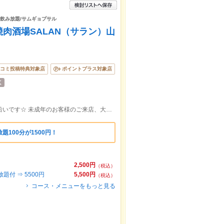
題/飲み放題/サムギョプサル
肉酒場SALAN（サラン）山
コミ投稿特典対象店
ポイントプラス対象店
JR山形駅東口より徒歩5分/すずらん通り沿いです☆ 未成年のお客様のご来店、大歓迎です！！
100分が1500円！
2,500円
（税込）
付 ⇒ 5500円
5,500円
（税込）
コース・メニューをもっと見る