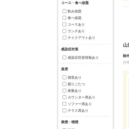
コース・食べ放題
飲み放題
食べ放題
コースあり
ランチあり
テイクアウトあり
山
感染症対策
除
感染症対策情報あり
仔
座席
個室あり
掘りごたつ
座敷あり
カウンター席あり
ソファー席あり
テラス席あり
禁煙・喫煙