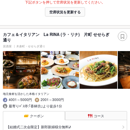
下記ボタンを押して空席状況を更新してください。
空席状況を更新する
カフェ＆イタリアン La RINA (ラ・リナ) 片町 せせらぎ
通り
居酒屋
木倉町・せせらぎ通り
地元食材を活かした本格イタリアン
4001～5000円
2001～3000円
最寄りﾊﾞｽ停:｢香林坊｣より徒歩1分
クーポン
コース
【結婚式二次会限定】新郎新婦様分無料♪