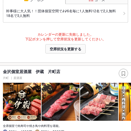
幹事様に大人気！！団体個室空間で♪♪6名毎に1人無料12名で2人無料
18名で3人無料
カレンダーの更新に失敗しました。
下記ボタンを押して空席状況を更新してください。
空席状況を更新する
金沢個室居酒屋 伊蔵 片町店
片町
居酒屋
全席個室で肉寿司や焼き鳥や肉料理を堪能。