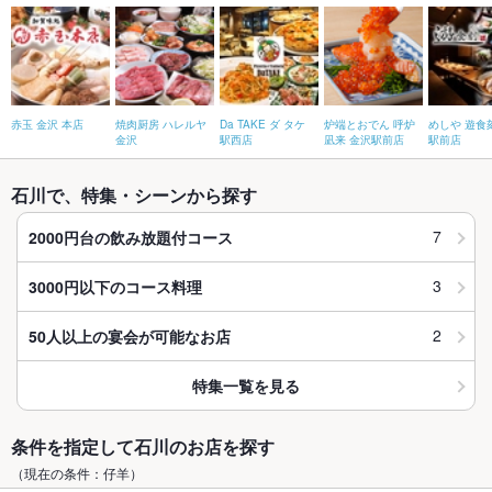
赤玉 金沢 本店
焼肉厨房 ハレルヤ
Da TAKE ダ タケ
炉端とおでん 呼炉
めしや 遊食
金沢
駅西店
凪来 金沢駅前店
駅前店
石川で、特集・シーンから探す
7
2000円台の飲み放題付コース
3
3000円以下のコース料理
2
50人以上の宴会が可能なお店
特集一覧を見る
条件を指定して石川のお店を探す
（現在の条件：仔羊）