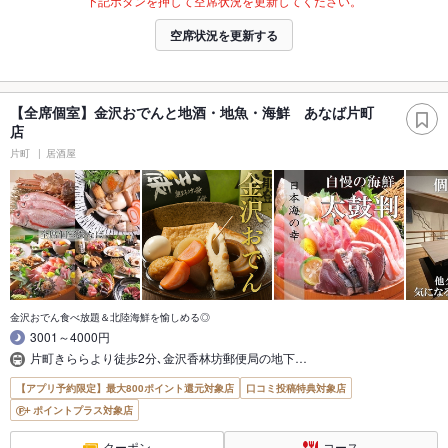
下記ボタンを押して空席状況を更新してください。
空席状況を更新する
【全席個室】金沢おでんと地酒・地魚・海鮮 あなば片町
店
片町
居酒屋
金沢おでん食べ放題＆北陸海鮮を愉しめる◎
3001～4000円
片町きららより徒歩2分､金沢香林坊郵便局の地下…
【アプリ予約限定】最大800ポイント還元対象店
口コミ投稿特典対象店
ポイントプラス対象店
クーポン
コース