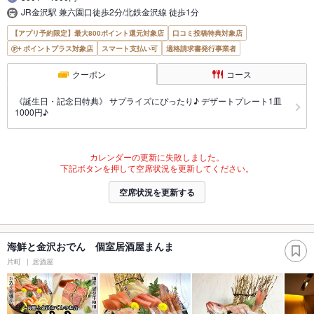
JR金沢駅 兼六園口徒歩2分/北鉄金沢線 徒歩1分
【アプリ予約限定】最大800ポイント還元対象店
口コミ投稿特典対象店
ポイントプラス対象店
スマート支払い可
適格請求書発行事業者
クーポン
コース
《誕生日・記念日特典》 サプライズにぴったり♪ デザートプレート1皿
1000円♪
カレンダーの更新に失敗しました。
下記ボタンを押して空席状況を更新してください。
空席状況を更新する
海鮮と金沢おでん 個室居酒屋まんま
片町
居酒屋