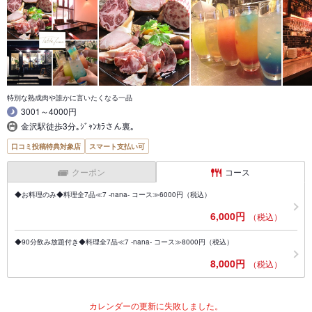
特別な熟成肉や誰かに言いたくなる一品
3001～4000円
金沢駅徒歩3分｡ｼﾞｬﾝｶﾗさん裏｡
口コミ投稿特典対象店
スマート支払い可
クーポン
コース
◆お料理のみ◆料理全7品≪7 -nana- コース≫6000円（税込）
6,000円
（税込）
◆90分飲み放題付き◆料理全7品≪7 -nana- コース≫8000円（税込）
8,000円
（税込）
カレンダーの更新に失敗しました。