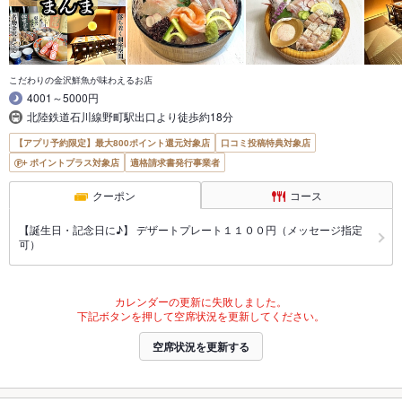
こだわりの金沢鮮魚が味わえるお店
4001～5000円
北陸鉄道石川線野町駅出口より徒歩約18分
【アプリ予約限定】最大800ポイント還元対象店
口コミ投稿特典対象店
ポイントプラス対象店
適格請求書発行事業者
クーポン
コース
【誕生日・記念日に♪】 デザートプレート１１００円（メッセージ指定
可）
カレンダーの更新に失敗しました。
下記ボタンを押して空席状況を更新してください。
空席状況を更新する