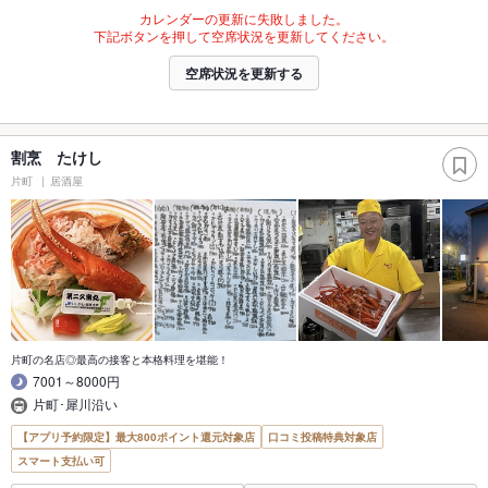
カレンダーの更新に失敗しました。
下記ボタンを押して空席状況を更新してください。
空席状況を更新する
割烹 たけし
片町
居酒屋
片町の名店◎最高の接客と本格料理を堪能！
7001～8000円
片町･犀川沿い
【アプリ予約限定】最大800ポイント還元対象店
口コミ投稿特典対象店
スマート支払い可