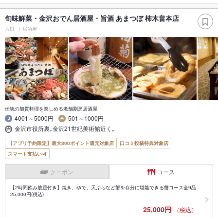
旬味鮮菜・金沢おでん居酒屋・旨酒 あまつぼ 柿木畠本店
片町
居酒屋
伝統の加賀料理を楽しめる老舗割烹居酒屋
4001～5000円
501～1000円
金沢市役所裏｡金沢21世紀美術館近く｡
【アプリ予約限定】最大800ポイント還元対象店
口コミ投稿特典対象店
スマート支払い可
クーポン
コース
【2時間飲み放題付き】焼き、ゆで、天ぷらなど蟹を存分に堪能できる蟹コース全9品
25,000円(税込)
25,000円
（税込）