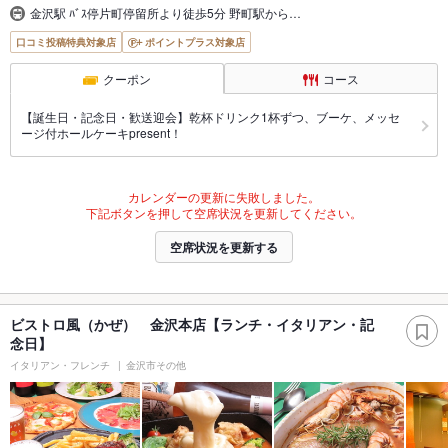
金沢駅 ﾊﾞｽ停片町停留所より徒歩5分 野町駅から…
口コミ投稿特典対象店
ポイントプラス対象店
クーポン
コース
【誕生日・記念日・歓送迎会】乾杯ドリンク1杯ずつ、ブーケ、メッセ
ージ付ホールケーキpresent！
カレンダーの更新に失敗しました。
下記ボタンを押して空席状況を更新してください。
空席状況を更新する
ビストロ風（かぜ） 金沢本店【ランチ・イタリアン・記
念日】
イタリアン・フレンチ
金沢市その他