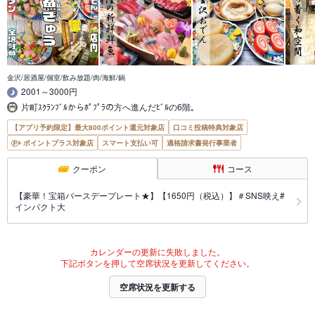
金沢/居酒屋/個室/飲み放題/肉/海鮮/鍋
2001～3000円
片町ｽｸﾗﾝﾌﾞﾙからﾎﾟﾌﾟﾗの方へ進んだﾋﾞﾙの6階｡
【アプリ予約限定】最大800ポイント還元対象店
口コミ投稿特典対象店
ポイントプラス対象店
スマート支払い可
適格請求書発行事業者
クーポン
コース
【豪華！宝箱バースデープレート★】【1650円（税込）】＃SNS映え#
インパクト大
カレンダーの更新に失敗しました。
下記ボタンを押して空席状況を更新してください。
空席状況を更新する