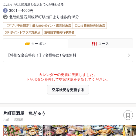
こだわりの北陸海鮮と金沢おでんが味わえる
3001～4000円
北陸鉄道石川線野町駅出口より徒歩約18分
【アプリ予約限定】最大800ポイント還元対象店
口コミ投稿特典対象店
ポイントプラス対象店
適格請求書発行事業者
クーポン
コース
【特別な宴会特典！】7名様毎に1名様無料！
カレンダーの更新に失敗しました。
下記ボタンを押して空席状況を更新してください。
空席状況を更新する
片町居酒屋 魚ぎゅう
片町
居酒屋