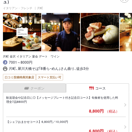
ュ）
イタリアン・フレンチ
片町
片町 金沢 イタリアン 宴会 デート ワイン
7001～8000円
片町､犀川大橋そば｢8番らｰめん｣さん曲り､徒歩3分
口コミ投稿特典対象店
スマート支払い可
クーポン
コース
歓送迎会や記念日に◎【メッセージプレート付き記念日コース】旬食材を使用した料
理全7品8800円
8,800円
（税込）
【シェフおまかせコース】6,800円／10,000円
6,800円
（税込）