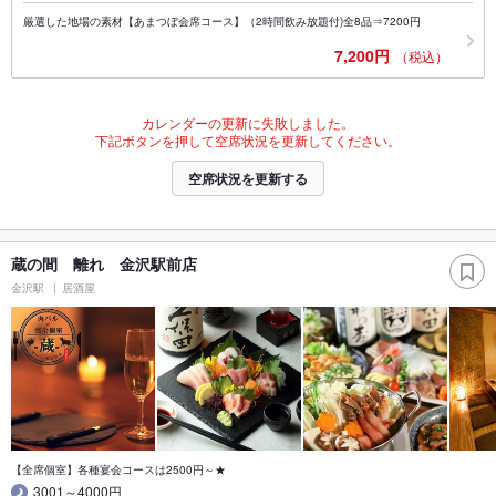
厳選した地場の素材【あまつぼ会席コース】（2時間飲み放題付)全8品⇒7200円
7,200円
（税込）
カレンダーの更新に失敗しました。
下記ボタンを押して空席状況を更新してください。
空席状況を更新する
蔵の間 離れ 金沢駅前店
金沢駅
居酒屋
【全席個室】各種宴会コースは2500円～★
3001～4000円