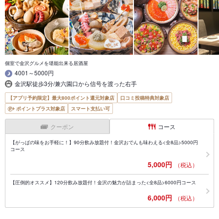
個室で金沢グルメを堪能出来る居酒屋
4001～5000円
金沢駅徒歩3分/兼六園口から信号を渡った右手
【アプリ予約限定】最大800ポイント還元対象店
口コミ投稿特典対象店
ポイントプラス対象店
スマート支払い可
クーポン
コース
【がっぱの味をお手軽に！】90分飲み放題付！金沢おでんも味わえる<全8品>5000円
コース
5,000円
（税込）
【圧倒的オススメ】120分飲み放題付！金沢の魅力が詰まった<全8品>6000円コース
6,000円
（税込）