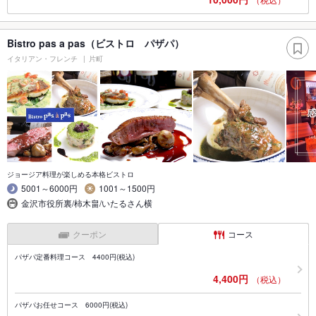
Bistro pas a pas（ビストロ パザパ）
イタリアン・フレンチ
片町
ジョージア料理が楽しめる本格ビストロ
5001～6000円
1001～1500円
金沢市役所裏/柿木畠/いたるさん横
クーポン
コース
パザパ定番料理コース 4400円(税込)
4,400円
（税込）
パザパお任せコース 6000円(税込)