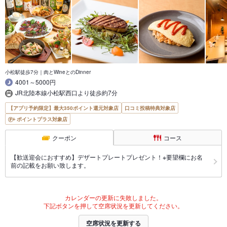
小松駅徒歩7分｜肉とWineとのDinner
4001～5000円
JR北陸本線小松駅西口より徒歩約7分
【アプリ予約限定】最大350ポイント還元対象店
口コミ投稿特典対象店
ポイントプラス対象店
クーポン
コース
【歓送迎会におすすめ】デザートプレートプレゼント！※要望欄にお名
前の記載をお願い致します。
カレンダーの更新に失敗しました。
下記ボタンを押して空席状況を更新してください。
空席状況を更新する