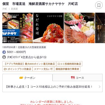
個室 市場直送 海鮮居酒屋サカナヤサケ 片町店
片町
居酒屋
155坪200席！北陸最大の大型個室居酒屋
5001～6000円
片町ｽｸﾗﾝﾌﾞﾙ交差点から徒歩1分
【アプリ予約限定】最大800ポイント還元対象店
口コミ投稿特典対象店
ポイントプラス対象店
スマート支払い可
適格請求書発行事業者
クーポン
コース
【幹事さん必見！】コース10名様以上のご予約で飲み放題30分延長！
カレンダーの更新に失敗しました。