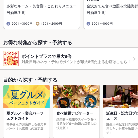
多彩なルーム・良音響・こだわりメニュー
金沢おでん食べ放題＆北陸海
居酒屋/片町
居酒屋/片町
2001～3000円
1501～2000円
3001～4000円
お得な特集から探す・予約する
ポイントプラスで最大8倍
対象日時のネット予約でポイントが最大8倍たまるお店はこちら！
目的から探す・予約する
夏グルメ・宴会パーフ
食べ放題ナビゲーター
誕生日・記念日プ
ェクトガイド
ュース
焼肉食べ放題やスイーツ食べ
放題など食べ放題お店探しの
幹事さんのお店探しを強力サ
誕生日や記念日のお祝
決定版！
ポート！お店探しの決定版！
用したいお店を徹底リ
チ！