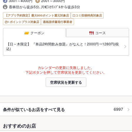
3001～4000円
2001～3000円
香林坊から徒歩5分､片町ｽｸﾗﾝﾌﾞﾙから徒歩3分
【アプリ予約限定】最大800ポイント還元対象店
口コミ投稿特典対象店
ポイントプラス対象店
適格請求書発行事業者
クーポン
コース
【日～木限定】 『単品2時間飲み放題』がなんと！2000円⇒1280円(税
込)
カレンダーの更新に失敗しました。
下記ボタンを押して空席状況を更新してください。
空席状況を更新する
6997
条件が似ているお店をすべて見る
おすすめのお店