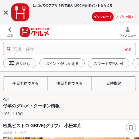
はじめてのアプリ予約で最大
1,000円分ポイントもらえる
ダウンロード
アプリで開く
戻る
マイメニュー
石川 仔羊
変更
絞り込む
ポイントがつかえる
スマート支払い可
今日予約できる
明日予約できる
日時指定
石川
仔羊のグルメ・クーポン情報
10件 1-10件
欧風ビストロ GRIVE(グリブ) 小松本店
居酒屋
小松市