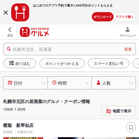
はじめてのアプリ予約で最大
1,000円分ポイントもらえる
ダウンロード
アプリで開く
戻る
マイメニュー
札幌市北区 居酒屋
変更
絞り込む
ポイントがつかえる
スマート支払い可
日付
時間
人数
札幌市北区の居酒屋のグルメ・クーポン情報
106件 1-20件
地図で表示
暖龍 新琴似店
居酒屋
札幌市北区