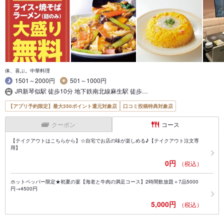
体、喜ぶ。中華料理
1501～2000円
501～1000円
JR新琴似駅 徒歩10分 地下鉄南北線麻生駅 徒歩…
【アプリ予約限定】最大350ポイント還元対象店
口コミ投稿特典対象店
クーポン
コース
【テイクアウトはこちらから】☆自宅でお店の味が楽しめる♪【テイクアウト注文専
用】
0円
（税込）
ホットペッパー限定★初夏の宴【海老と牛肉の満足コース】2時間飲放題＋7品5000
円→4500円
5,000円
（税込）