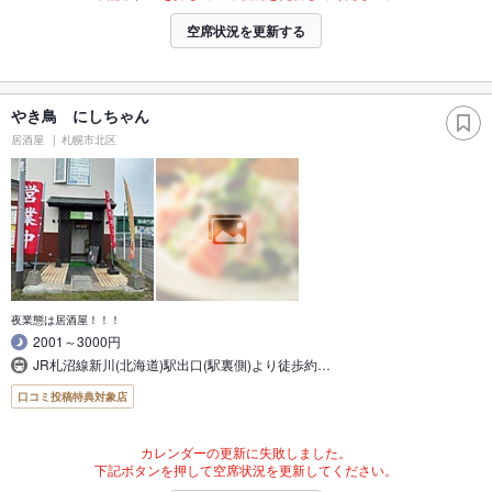
空席状況を更新する
やき鳥 にしちゃん
居酒屋
札幌市北区
夜業態は居酒屋！！！
2001～3000円
JR札沼線新川(北海道)駅出口(駅裏側)より徒歩約…
口コミ投稿特典対象店
カレンダーの更新に失敗しました。
下記ボタンを押して空席状況を更新してください。