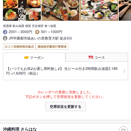
居酒屋 飲み放題 個室 完全個室 食べ放題
2001～3000円
501～1000円
JR学園都市線あいの里教育大駅 徒歩3分
口コミ投稿特典対象店
適格請求書発行事業者
クーポン
コース
【いつでもお得♪お通し席料無し♪】 生ビール付き2時間飲み放題2,189
円→1,639円（税込）
カレンダーの更新に失敗しました。
下記ボタンを押して空席状況を更新してください。
空席状況を更新する
沖縄料理 さらはな