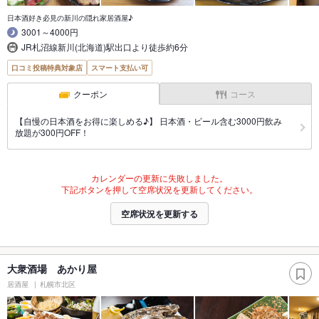
日本酒好き必見の新川の隠れ家居酒屋♪
3001～4000円
JR札沼線新川(北海道)駅出口より徒歩約6分
口コミ投稿特典対象店
スマート支払い可
クーポン
コース
【自慢の日本酒をお得に楽しめる♪】 日本酒・ビール含む3000円飲み
放題が300円OFF！
カレンダーの更新に失敗しました。
下記ボタンを押して空席状況を更新してください。
空席状況を更新する
大衆酒場 あかり屋
居酒屋
札幌市北区