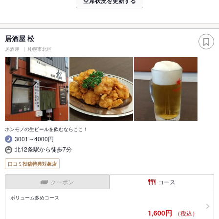
空席状況を更新する
居酒屋 松
居酒屋
札幌市北区
ホンモノの生ビールを飲むならここ！
3001～4000円
北12条駅から徒歩7分
口コミ投稿特典対象店
クーポン
コース
ボリューム多めコース
1,600円
（税込）