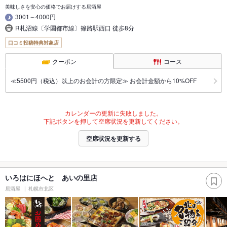
美味しさを安心の価格でお届けする居酒屋
3001～4000円
R札沼線〔学園都市線〕篠路駅西口 徒歩8分
口コミ投稿特典対象店
クーポン
コース
≪5500円（税込）以上のお会計の方限定≫ お会計金額から10%OFF
カレンダーの更新に失敗しました。
下記ボタンを押して空席状況を更新してください。
空席状況を更新する
いろはにほへと あいの里店
居酒屋
札幌市北区