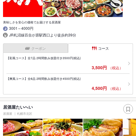
美味しさを安心の価格でお届けする居酒屋
3001～4000円
JR札沼線百合が原駅西口より徒歩約39分
クーポン
コース
【彩風コース】全7品 2時間飲み放題付き3500円(税込)
3,500円
（税込）
【爽風コース】全8品 2時間飲み放題付き4500円(税込)
4,500円
（税込）
居酒屋たいへい
居酒屋
札幌市北区