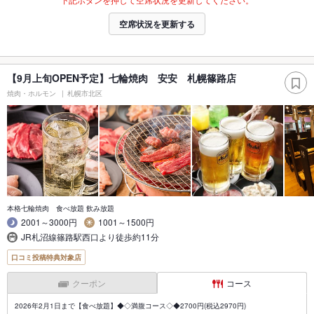
空席状況を更新する
【9月上旬OPEN予定】七輪焼肉 安安 札幌篠路店
焼肉・ホルモン
札幌市北区
本格七輪焼肉 食べ放題 飲み放題
2001～3000円
1001～1500円
JR札沼線篠路駅西口より徒歩約11分
口コミ投稿特典対象店
クーポン
コース
2026年2月1日まで【食べ放題】◆◇満腹コース◇◆2700円(税込2970円)