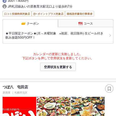
3001～4000円
JR札沼線あいの里教育大駅北口より徒歩約7分
口コミ投稿特典対象店
ポイントプラス対象店
適格請求書発行事業者
クーポン
コース
★平日限定クーポン★(月～木曜対象 ※祝前、祝日除外) 生ビール付き
飲み放題500円OFF！
カレンダーの更新に失敗しました。
下記ボタンを押して空席状況を更新してください。
空席状況を更新する
つぼ八 屯田店
居酒屋
札幌市北区