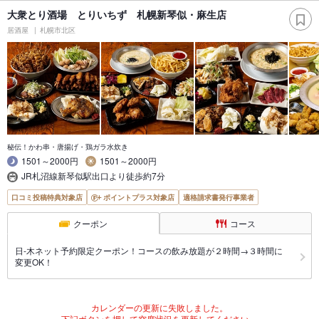
大衆とり酒場 とりいちず 札幌新琴似・麻生店
居酒屋
札幌市北区
秘伝！かわ串・唐揚げ・鶏ガラ水炊き
1501～2000円
1501～2000円
JR札沼線新琴似駅出口より徒歩約7分
口コミ投稿特典対象店
ポイントプラス対象店
適格請求書発行事業者
クーポン
コース
日-木ネット予約限定クーポン！コースの飲み放題が２時間→３時間に
変更OK！
カレンダーの更新に失敗しました。
下記ボタンを押して空席状況を更新してください。