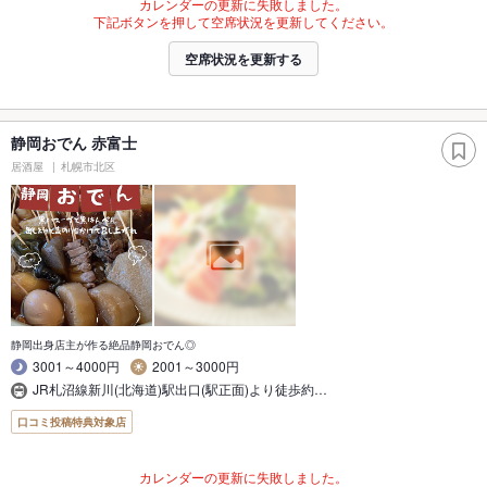
カレンダーの更新に失敗しました。
下記ボタンを押して空席状況を更新してください。
空席状況を更新する
静岡おでん 赤富士
居酒屋
札幌市北区
静岡出身店主が作る絶品静岡おでん◎
3001～4000円
2001～3000円
JR札沼線新川(北海道)駅出口(駅正面)より徒歩約…
口コミ投稿特典対象店
カレンダーの更新に失敗しました。