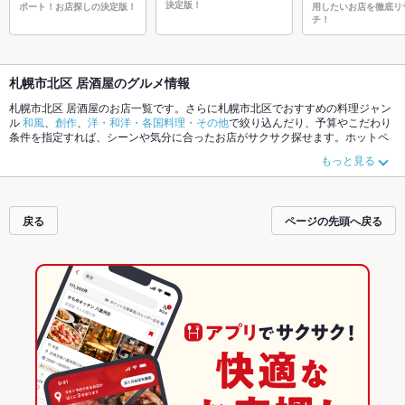
決定版！
ポート！お店探しの決定版！
用したいお店を徹底リ
チ！
札幌市北区 居酒屋のグルメ情報
札幌市北区 居酒屋のお店一覧です。さらに札幌市北区でおすすめの料理ジャン
ル
和風
、
創作
、
洋・和洋・各国料理・その他
で絞り込んだり、予算やこだわり
条件を指定すれば、シーンや気分に合ったお店がサクサク探せます。ホットペ
ッパーグルメなら、お得なクーポンはもちろん、こだわりメニュー
からあげ
、
もっと見る
お茶漬け
、
塩辛
や季節のおすすめ料理など、お店の最新情報をご紹介している
ので安心！24時間使える簡単便利なネット予約が使えるお店も拡大中です。友
達どうしの飲み会にも、会社の宴会にも、デートやパーティーにもお得に便利
にホットペッパーグルメをご利用ください。
戻る
ページの先頭へ戻る