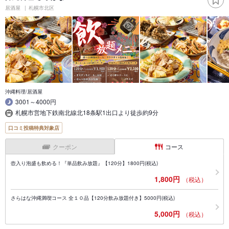
居酒屋
札幌市北区
沖縄料理/居酒屋
3001～4000円
札幌市営地下鉄南北線北18条駅1出口より徒歩約9分
口コミ投稿特典対象店
クーポン
コース
壺入り泡盛も飲める！『単品飲み放題』【120分】1800円(税込)
1,800円
（税込）
さらはな沖縄満喫コース 全１０品【120分飲み放題付き】5000円(税込)
5,000円
（税込）