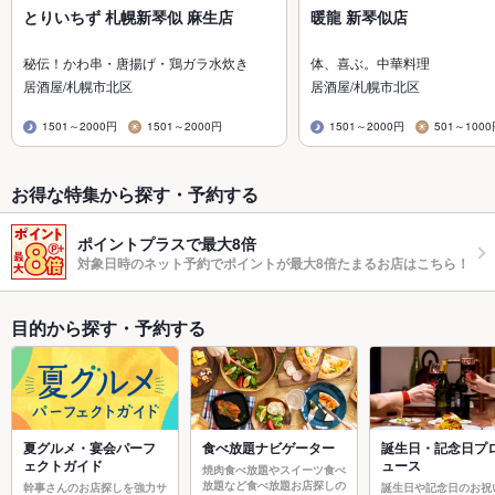
とりいちず 札幌新琴似 麻生店
暖龍 新琴似店
秘伝！かわ串・唐揚げ・鶏ガラ水炊き
体、喜ぶ。中華料理
居酒屋/札幌市北区
居酒屋/札幌市北区
1501～2000円
1501～2000円
1501～2000円
501～100
お得な特集から探す・予約する
ポイントプラスで最大8倍
対象日時のネット予約でポイントが最大8倍たまるお店はこちら！
目的から探す・予約する
夏グルメ・宴会パーフ
食べ放題ナビゲーター
誕生日・記念日プ
ェクトガイド
ュース
焼肉食べ放題やスイーツ食べ
放題など食べ放題お店探しの
幹事さんのお店探しを強力サ
誕生日や記念日のお祝