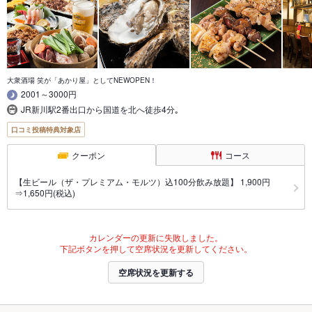
大衆酒場 笑が「あかり屋」としてNEWOPEN！
2001～3000円
JR新川駅2番出口から国道を北へ徒歩4分｡
口コミ投稿特典対象店
クーポン
コース
【生ビール（ザ・プレミアム・モルツ）込100分飲み放題】 1,900円
⇒1,650円(税込)
カレンダーの更新に失敗しました。
下記ボタンを押して空席状況を更新してください。
空席状況を更新する