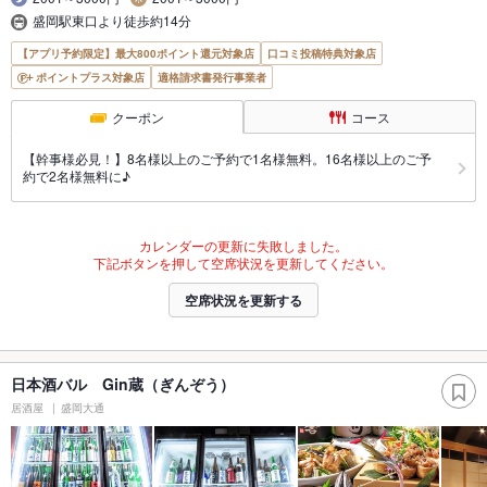
盛岡駅東口より徒歩約14分
【アプリ予約限定】最大800ポイント還元対象店
口コミ投稿特典対象店
ポイントプラス対象店
適格請求書発行事業者
クーポン
コース
【幹事様必見！】8名様以上のご予約で1名様無料。16名様以上のご予
約で2名様無料に♪
カレンダーの更新に失敗しました。
下記ボタンを押して空席状況を更新してください。
空席状況を更新する
日本酒バル Gin蔵（ぎんぞう）
居酒屋
盛岡大通