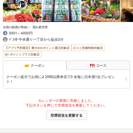
全国の銘酒が勢揃い 隠れ家空間
3001～4000円
ﾊﾞｽ停 中央通り一丁目から徒歩2分
【アプリ予約限定】最大800ポイント還元対象店
口コミ投稿特典対象店
ポイントプラス対象店
クーポン
コース
クーポン提示でお得に♪ 20時以降来店で3 名毎に日本酒1合プレゼン
ト！
カレンダーの更新に失敗しました。
下記ボタンを押して空席状況を更新してください。
空席状況を更新する