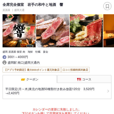
全席完全個室 岩手の和牛と地酒 響
居酒屋
盛岡大通
盛岡 居酒屋 個室 肉 海鮮 牡蠣 宴会
3001～4000円
盛岡駅 南口|盛岡大通内
【アプリ予約限定】最大800ポイント還元対象店
口コミ投稿特典対象店
クーポン
コース
平日限定(月～木)東北の地酒50種類付き飲み放題120分 3,520円
→2,420円
カレンダーの更新に失敗しました。
下記ボタンを押して空席状況を更新してください。