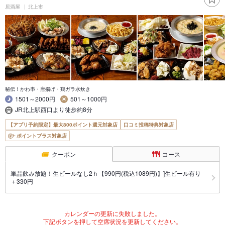
居酒屋
北上市
秘伝！かわ串・唐揚げ・鶏ガラ水炊き
1501～2000円
501～1000円
JR北上駅西口より徒歩約8分
【アプリ予約限定】最大800ポイント還元対象店
口コミ投稿特典対象店
ポイントプラス対象店
クーポン
コース
単品飲み放題！生ビールなし2ｈ【990円(税込1089円)】]生ビール有り
＋330円
カレンダーの更新に失敗しました。
下記ボタンを押して空席状況を更新してください。