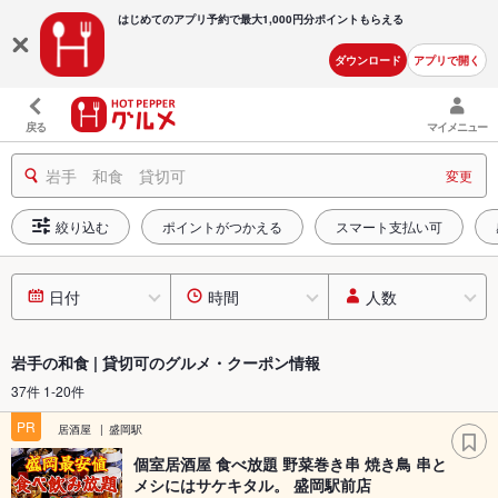
はじめてのアプリ予約で最大
1,000円分ポイントもらえる
ダウンロード
アプリで開く
戻る
マイメニュー
岩手 和食 貸切可
変更
絞り込む
ポイントがつかえる
スマート支払い可
日付
時間
人数
岩手の和食 | 貸切可のグルメ・クーポン情報
37件 1-20件
PR
居酒屋
盛岡駅
個室居酒屋 食べ放題 野菜巻き串 焼き鳥 串と
メシにはサケキタル。 盛岡駅前店