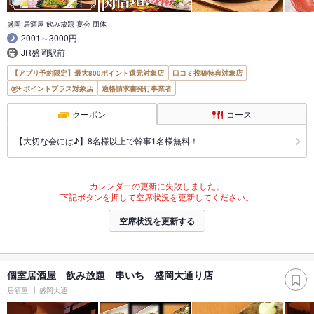
盛岡 居酒屋 飲み放題 宴会 団体
2001～3000円
JR盛岡駅前
【アプリ予約限定】最大800ポイント還元対象店
口コミ投稿特典対象店
ポイントプラス対象店
適格請求書発行事業者
クーポン
コース
【大切な会には♪】8名様以上で幹事1名様無料！
カレンダーの更新に失敗しました。
下記ボタンを押して空席状況を更新してください。
空席状況を更新する
個室居酒屋 飲み放題 串いち 盛岡大通り店
居酒屋
盛岡大通