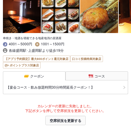
串焼き・地酒を堪能できる地産地消の居酒屋
4001～5000円
1001～1500円
各線盛岡駅･上盛岡駅より徒歩19分
【アプリ予約限定】最大800ポイント還元対象店
口コミ投稿特典対象店
ポイントプラス対象店
クーポン
コース
【宴会コース・飲み放題時間30分時間延長クーポン！】
カレンダーの更新に失敗しました。
下記ボタンを押して空席状況を更新してください。
空席状況を更新する