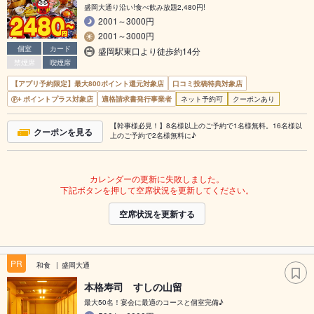
盛岡大通り沿い!食べ飲み放題2,480円!
2001～3000円
2001～3000円
個室
カード
盛岡駅東口より徒歩約14分
禁煙席
喫煙席
【アプリ予約限定】最大800ポイント還元対象店
口コミ投稿特典対象店
ポイントプラス対象店
適格請求書発行事業者
ネット予約可
クーポンあり
【幹事様必見！】8名様以上のご予約で1名様無料。16名様以
クーポンを見る
上のご予約で2名様無料に♪
カレンダーの更新に失敗しました。
下記ボタンを押して空席状況を更新してください。
空席状況を更新する
PR
和食
盛岡大通
本格寿司 すしの山留
最大50名！宴会に最適のコースと個室完備♪