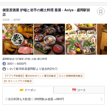
個室居酒屋 炉端と岩手の郷土料理 葵屋 - Aoiya - 盛岡駅前
店
居酒屋
盛岡駅
盛岡駅徒歩1分!個室×炉端×土鍋×郷土料理
3001～4000円
いわて銀河鉄道盛岡駅より徒歩約2分◎
【アプリ予約限定】最大800ポイント還元対象店
口コミ投稿特典対象店
ポイントプラス対象店
クーポン
コース
◇当日利用も大歓迎◇ 2時間飲み放題→980円