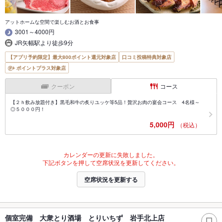
アットホームな空間で楽しむお酒とお食事
3001～4000円
JR矢幅駅より徒歩9分
【アプリ予約限定】最大800ポイント還元対象店
口コミ投稿特典対象店
ポイントプラス対象店
クーポン
コース
【２ｈ飲み放題付き】黒毛和牛の炙りユッケ等5品！贅沢お肉の宴会コース 4名様～
◎５０００円！
5,000円
（税込）
カレンダーの更新に失敗しました。
下記ボタンを押して空席状況を更新してください。
空席状況を更新する
個室完備 大衆とり酒場 とりいちず 岩手北上店