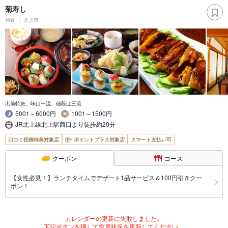
菊寿し
和食
北上市
出前特急、味は一流、値段は三流
5001～6000円
1001～1500円
JR北上線北上駅西口より徒歩約20分
口コミ投稿特典対象店
ポイントプラス対象店
スマート支払い可
クーポン
コース
【女性必見！】ランチタイムでデザート1品サービス＆100円引きクー
ポン！
カレンダーの更新に失敗しました。
下記ボタンを押して空席状況を更新してください。