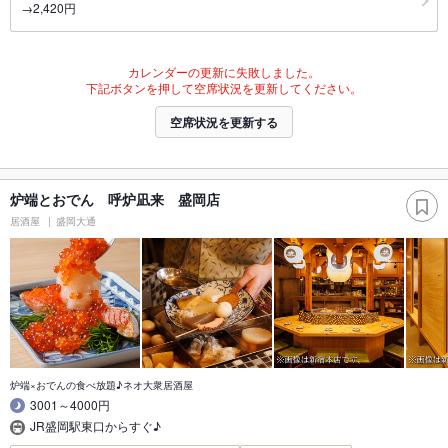
→2,420円
カレンダーの更新に失敗しました。
下記ボタンを押して空席状況を更新してください。
空席状況を更新する
炉端とおでん 呼炉凪来 盛岡店
居酒屋
盛岡大通
炉端×おでんの食べ放題♪ネオ大衆居酒屋
3001～4000円
JR盛岡駅東口からすぐ♪