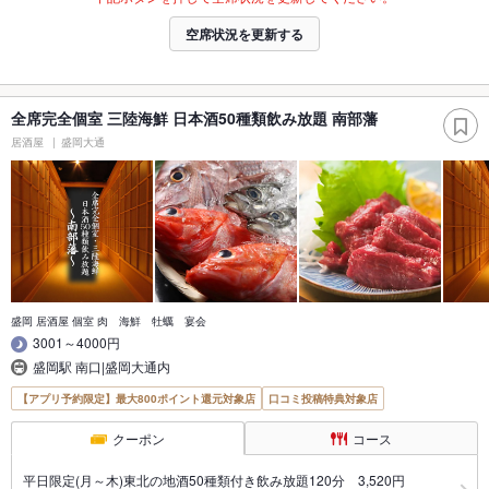
空席状況を更新する
全席完全個室 三陸海鮮 日本酒50種類飲み放題 南部藩
居酒屋
盛岡大通
盛岡 居酒屋 個室 肉 海鮮 牡蠣 宴会
3001～4000円
盛岡駅 南口|盛岡大通内
【アプリ予約限定】最大800ポイント還元対象店
口コミ投稿特典対象店
クーポン
コース
平日限定(月～木)東北の地酒50種類付き飲み放題120分 3,520円