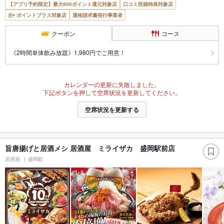
【アプリ予約限定】最大800ポイント還元対象店
口コミ投稿特典対象店
ポイントプラス対象店
適格請求書発行事業者
クーポン
コース
《2時間単体飲み放題》1,980円でご用意！
カレンダーの更新に失敗しました。
下記ボタンを押して空席状況を更新してください。
空席状況を更新する
旨唐揚げと居酒メシ 居酒屋 ミライザカ 盛岡駅前店
居酒屋
盛岡駅