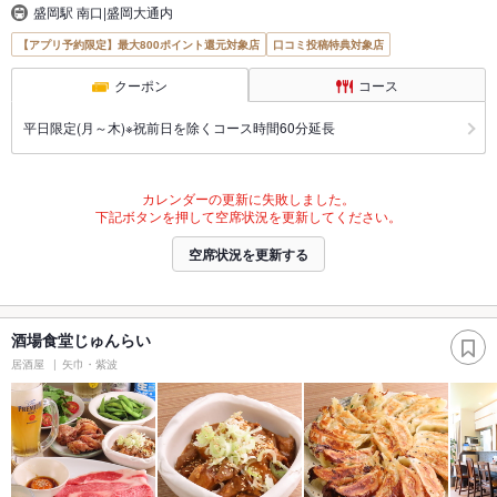
盛岡駅 南口|盛岡大通内
【アプリ予約限定】最大800ポイント還元対象店
口コミ投稿特典対象店
クーポン
コース
平日限定(月～木)※祝前日を除くコース時間60分延長
カレンダーの更新に失敗しました。
下記ボタンを押して空席状況を更新してください。
空席状況を更新する
酒場食堂じゅんらい
居酒屋
矢巾・紫波