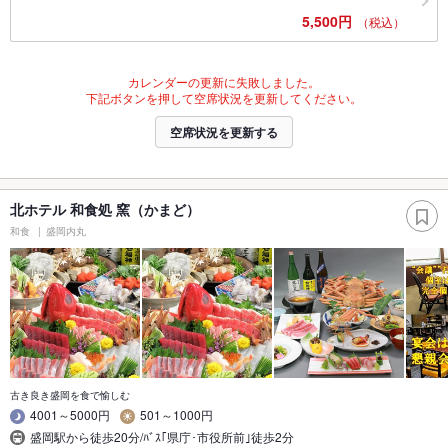
5,500円
（税込）
カレンダーの更新に失敗しました。
下記ボタンを押して空席状況を更新してください。
空席状況を更新する
北ホテル 和食処 窯（かまど）
和食
盛岡内丸
古き良き盛岡を食で愉しむ
4001～5000円
501～1000円
盛岡駅から徒歩20分/ﾊﾞｽ｢県庁･市役所前｣徒歩2分