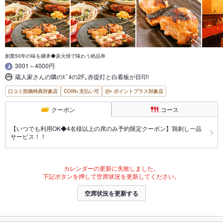
創業50年の味を継承◆炭火焼で味わう絶品串
3001～4000円
蔵人家さんの隣のﾋﾞﾙの2F｡赤提灯と白看板が目印!
口コミ投稿特典対象店
COIN+支払い可
ポイントプラス対象店
クーポン
コース
【いつでも利用OK◆4名様以上の席のみ予約限定クーポン】鶏刺し一品
サービス！！
カレンダーの更新に失敗しました。
下記ボタンを押して空席状況を更新してください。
空席状況を更新する