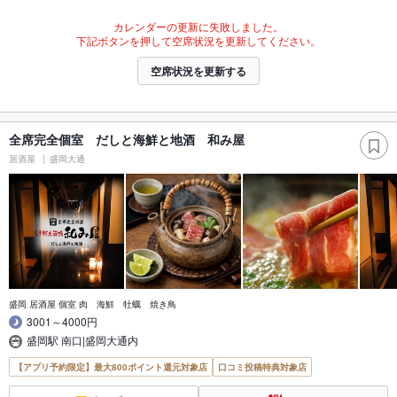
カレンダーの更新に失敗しました。
下記ボタンを押して空席状況を更新してください。
空席状況を更新する
全席完全個室 だしと海鮮と地酒 和み屋
居酒屋
盛岡大通
盛岡 居酒屋 個室 肉 海鮮 牡蠣 焼き鳥
3001～4000円
盛岡駅 南口|盛岡大通内
【アプリ予約限定】最大800ポイント還元対象店
口コミ投稿特典対象店