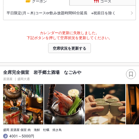
クーポン
コース
平日限定(月～木)コースor飲み放題時間60分延長 ※祝前日を除く
カレンダーの更新に失敗しました。
下記ボタンを押して空席状況を更新してください。
空席状況を更新する
全席完全個室 岩手郷土酒場 なごみや
居酒屋
盛岡大通
盛岡 居酒屋 個室 肉 海鮮 牡蠣 焼き鳥
4001～5000円