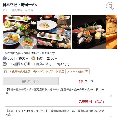
日本料理・寿司一の○
和食
盛岡市周辺その他
三陸の海鮮を扱う本格日本料理・和食店です
7001～8000円
1501～2000円
ﾛｰｿﾝ盛岡本町通二丁目店の近くにございます｡
口コミ投稿特典対象店
ポイントプラス対象店
スマート支払い可
クーポン
コース
【季節の握り寿司６貫＋三陸産鮮魚お造り/旬の逸品等全６品◆寿司６貫7000円コー
ス】
7,000円
（税込）
【宴会におすすめ★5500円コース】三陸産季節の握り３貫/三陸産鮮魚お造りなど全
６品