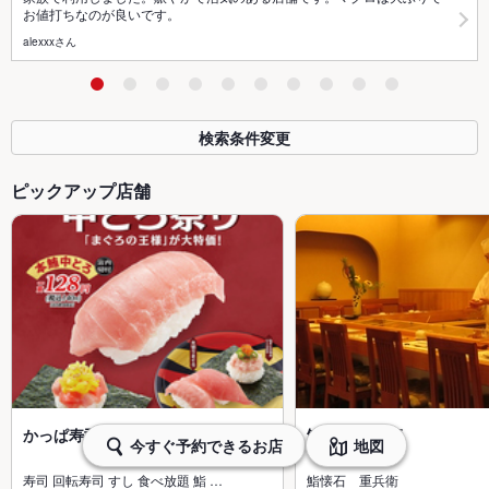
お値打ちなのが良いです。
alexxxさん
検索条件変更
ピックアップ店舗
かっぱ寿司 一関店
鮨懐石 重兵衛
今すぐ予約できるお店
地図
寿司 回転寿司 すし 食べ放題 鮨 …
鮨懐石 重兵衛