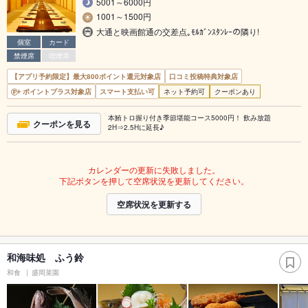
5001～6000円
1001～1500円
大通と映画館通の交差点｡ﾓﾙｶﾞﾝｽﾀﾝﾚｰの隣り!
個室
カード
禁煙席
喫煙席
【アプリ予約限定】最大800ポイント還元対象店
口コミ投稿特典対象店
ポイントプラス対象店
スマート支払い可
ネット予約可
クーポンあり
本鮪トロ握り付き季節堪能コース5000円！ 飲み放題
クーポンを見る
2H⇒2.5Hに延長♪
カレンダーの更新に失敗しました。
下記ボタンを押して空席状況を更新してください。
空席状況を更新する
和海味処 ふう鈴
和食
盛岡菜園