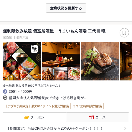
空席状況を更新する
無制限飲み放題 個室居酒屋 うまいもん酒場 二代目 轍
居酒屋
盛岡大通
食べ放題 飲み放題3600円以上頂きません！
3001～4000円
盛岡大通り人気店!備長炭で焼き上げる焼き鳥が…
【アプリ予約限定】最大800ポイント還元対象店
口コミ投稿特典対象店
クーポン
コース
【期間限定】当日OK◎お会計から20%OFFクーポン！！！！