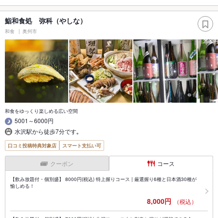
鮨和食処 弥科（やしな）
和食
奥州市
和食をゆっくり楽しめる広い空間
5001～6000円
水沢駅から徒歩7分です｡
口コミ投稿特典対象店
スマート支払い可
クーポン
コース
【飲み放題付・個別盛】 8000円(税込) 特上握りコース | 厳選握り6種と日本酒30種が
愉しめる！
8,000円
（税込）