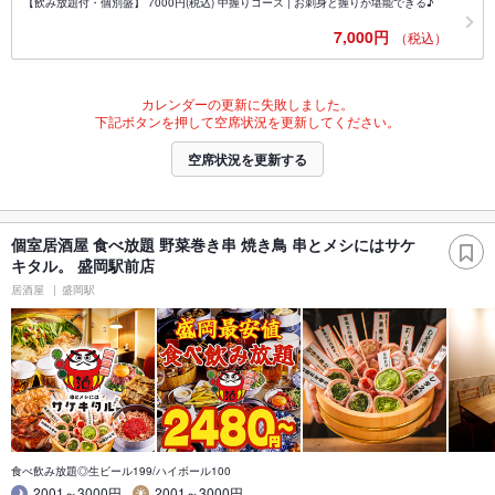
【飲み放題付・個別盛】 7000円(税込) 中握りコース | お刺身と握りが堪能できる♪
7,000円
（税込）
カレンダーの更新に失敗しました。
下記ボタンを押して空席状況を更新してください。
空席状況を更新する
個室居酒屋 食べ放題 野菜巻き串 焼き鳥 串とメシにはサケ
キタル。 盛岡駅前店
居酒屋
盛岡駅
食べ飲み放題◎生ビール199/ハイボール100
2001～3000円
2001～3000円