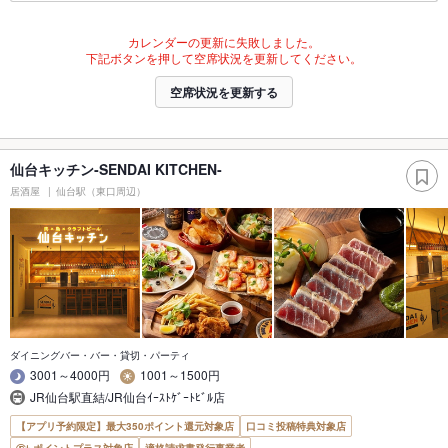
カレンダーの更新に失敗しました。
下記ボタンを押して空席状況を更新してください。
空席状況を更新する
仙台キッチン‐SENDAI KITCHEN‐
居酒屋
仙台駅（東口周辺）
ダイニングバー・バー・貸切・パーティ
3001～4000円
1001～1500円
JR仙台駅直結/JR仙台ｲｰｽﾄｹﾞｰﾄﾋﾞﾙ店
【アプリ予約限定】最大350ポイント還元対象店
口コミ投稿特典対象店