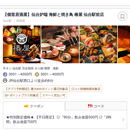
【個室居酒屋】仙台炉端 海鮮と焼き鳥 椿屋 仙台駅前店
仙台駅
居酒屋
牛タン 仙台駅 完全個室 せり鍋 喫煙 海鮮
3001～4000円
3001～4000円
JR仙台駅西口より徒歩約6分
【アプリ予約限定】最大800ポイント還元対象店
口コミ投稿特典対象店
ポイントプラス対象店
スマート支払い可
クーポン
コース
★特別限定価格★ 【平日限定】 ◎『90分』飲み放題500円 ◎『2時
間』飲み放題700円