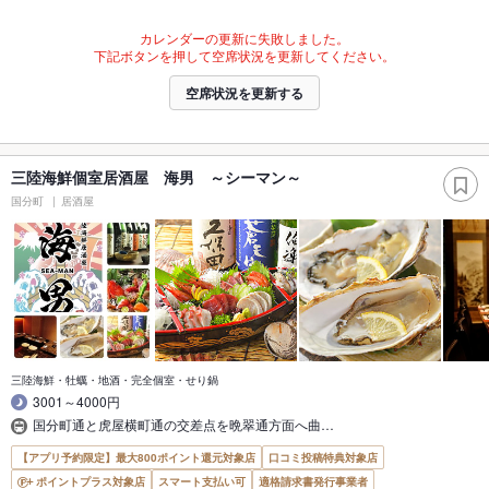
カレンダーの更新に失敗しました。
下記ボタンを押して空席状況を更新してください。
空席状況を更新する
三陸海鮮個室居酒屋 海男 ～シーマン～
国分町
居酒屋
三陸海鮮・牡蠣・地酒・完全個室・せり鍋
3001～4000円
国分町通と虎屋横町通の交差点を晩翠通方面へ曲…
【アプリ予約限定】最大800ポイント還元対象店
口コミ投稿特典対象店
ポイントプラス対象店
スマート支払い可
適格請求書発行事業者