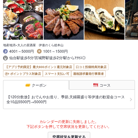
地産地消×大人の居酒屋 伊達のくら総本山
4001～5000円
1001～1500円
仙台駅徒歩5分!宮城野駅徒歩2分!駅からｱｸｾｽ◎
【アプリ予約限定】最大800ポイント還元対象店
口コミ投稿特典対象店
ポイントプラス対象店
スマート支払い可
適格請求書発行事業者
クーポン
コース
【120分飲放】おでんやお造り、季節,天婦羅盛り等伊達の歓迎会コース
全10品5500円→5000円
カレンダーの更新に失敗しました。
下記ボタンを押して空席状況を更新してください。
空席状況を更新する