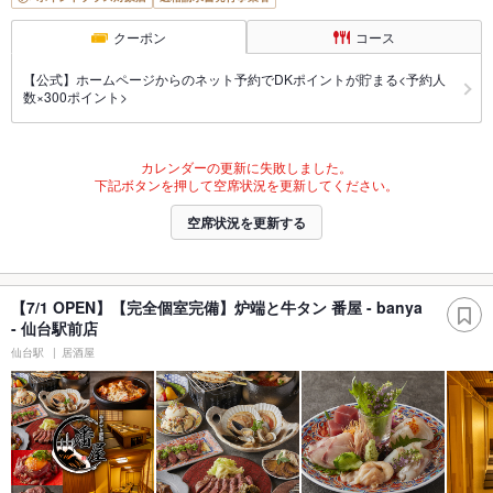
クーポン
コース
【公式】ホームページからのネット予約でDKポイントが貯まる<予約人
数×300ポイント>
カレンダーの更新に失敗しました。
下記ボタンを押して空席状況を更新してください。
空席状況を更新する
【7/1 OPEN】【完全個室完備】炉端と牛タン 番屋 - banya
- 仙台駅前店
仙台駅
居酒屋