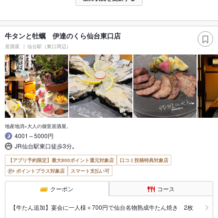
牛タンと牡蠣 伊達のくら仙台東口店
居酒屋
仙台駅（東口周辺）
地産地消×大人の個室居酒屋。
4001～5000円
JR仙台駅東口徒歩3分｡
【アプリ予約限定】最大800ポイント還元対象店
口コミ投稿特典対象店
ポイントプラス対象店
スマート支払い可
クーポン
コース
【牛たん追加】宴会に一人様＋700円で仙台名物熟成牛たん焼き 2枚