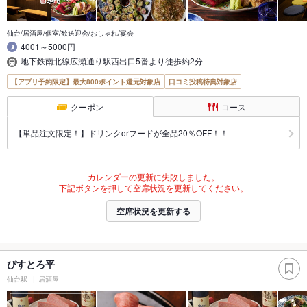
仙台/居酒屋/個室/歓送迎会/おしゃれ/宴会
4001～5000円
地下鉄南北線広瀬通り駅西出口5番より徒歩約2分
【アプリ予約限定】最大800ポイント還元対象店
口コミ投稿特典対象店
クーポン
コース
【単品注文限定！】ドリンクorフードが全品20％OFF！！
カレンダーの更新に失敗しました。
下記ボタンを押して空席状況を更新してください。
空席状況を更新する
びすとろ平
仙台駅
居酒屋