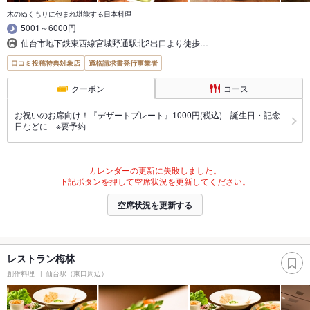
木のぬくもりに包まれ堪能する日本料理
5001～6000円
仙台市地下鉄東西線宮城野通駅北2出口より徒歩…
口コミ投稿特典対象店
適格請求書発行事業者
クーポン
コース
お祝いのお席向け！『デザートプレート』1000円(税込) 誕生日・記念
日などに ※要予約
カレンダーの更新に失敗しました。
下記ボタンを押して空席状況を更新してください。
空席状況を更新する
レストラン梅林
創作料理
仙台駅（東口周辺）