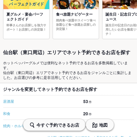
夏グルメ・宴会パーフ
食べ放題ナビゲーター
誕生日・記念日プ
ェクトガイド
ュース
焼肉食べ放題やスイーツ食べ
放題など食べ放題お店探しの
幹事さんのお店探しを強力サ
誕生日や記念日のお祝
決定版！
ポート！お店探しの決定版！
用したいお店を徹底リ
チ！
仙台駅（東口周辺）エリアでネット予約できるお店を探す
ホットペッパーグルメでは便利なネット予約できるお店を多数掲載していま
す。
仙台駅（東口周辺）エリアでネット予約できるお店をジャンルごとに集計しま
した。お店選びの参考に是非活用してください。
ジャンルを変更してネット予約できるお店を探す
53
居酒屋
件
20
和食
件
今すぐ予約できるお店
地図
13
焼肉・ホルモン
件