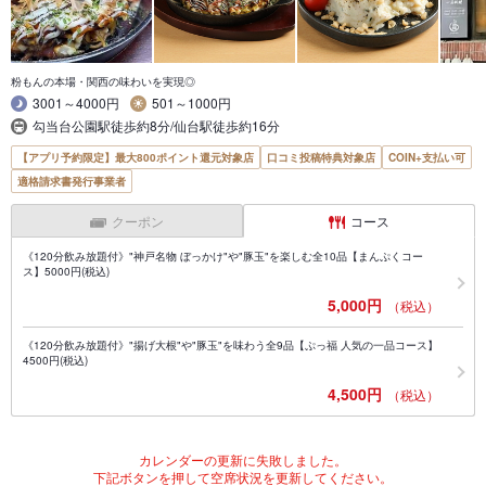
粉もんの本場・関西の味わいを実現◎
3001～4000円
501～1000円
勾当台公園駅徒歩約8分/仙台駅徒歩約16分
【アプリ予約限定】最大800ポイント還元対象店
口コミ投稿特典対象店
COIN+支払い可
適格請求書発行事業者
クーポン
コース
《120分飲み放題付》"神戸名物 ぼっかけ"や"豚玉"を楽しむ全10品【まんぷくコー
ス】5000円(税込)
5,000円
（税込）
《120分飲み放題付》"揚げ大根"や"豚玉"を味わう全9品【ぷっ福 人気の一品コース】
4500円(税込)
4,500円
（税込）
カレンダーの更新に失敗しました。
下記ボタンを押して空席状況を更新してください。