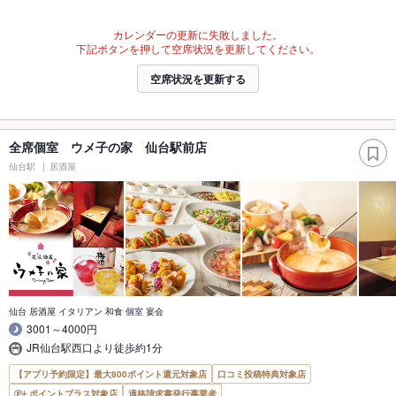
カレンダーの更新に失敗しました。
下記ボタンを押して空席状況を更新してください。
空席状況を更新する
全席個室 ウメ子の家 仙台駅前店
仙台駅
居酒屋
仙台 居酒屋 イタリアン 和食 個室 宴会
3001～4000円
JR仙台駅西口より徒歩約1分
【アプリ予約限定】最大800ポイント還元対象店
口コミ投稿特典対象店
ポイントプラス対象店
適格請求書発行事業者