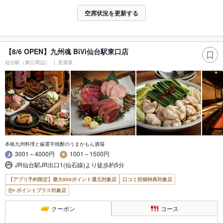
空席状況を更新する
【8/6 OPEN】九州魂 BiVi仙台駅東口店
仙台駅（東口周辺）
居酒屋
本格九州料理と厳選芋焼酎のうまかもん酒場
3001～4000円
1001～1500円
JR仙台駅JR出口1(仙石線)より徒歩約5分
【アプリ予約限定】最大800ポイント還元対象店
口コミ投稿特典対象店
ポイントプラス対象店
クーポン
コース