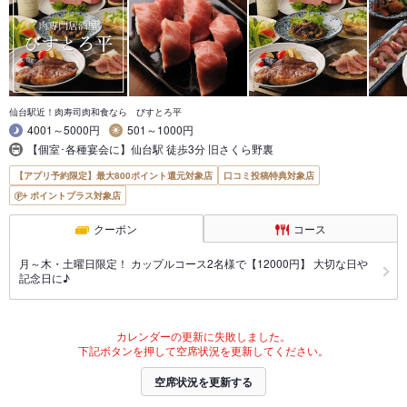
仙台駅近！肉寿司肉和食なら びすとろ平
4001～5000円
501～1000円
【個室･各種宴会に】仙台駅 徒歩3分 旧さくら野裏
【アプリ予約限定】最大800ポイント還元対象店
口コミ投稿特典対象店
ポイントプラス対象店
クーポン
コース
月～木・土曜日限定！ カップルコース2名様で【12000円】 大切な日や
記念日に♪
カレンダーの更新に失敗しました。
下記ボタンを押して空席状況を更新してください。
空席状況を更新する