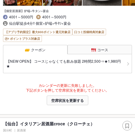
【個室居酒屋】炉端×牛タン×宴会
4001～5000円
4001～5000円
仙台駅徒歩4分!! 個室×炉端×牛ﾀﾝ×宴会
【アプリ予約限定】最大800ポイント還元対象店
口コミ投稿特典対象店
ポイントプラス対象店
クーポン
コース
【NEW OPEN】 コースじゃなくても飲み放題 2時間2,500⇒★1,980円
★
カレンダーの更新に失敗しました。
下記ボタンを押して空席状況を更新してください。
空席状況を更新する
【仙台】イタリアン居酒屋croce（クローチェ）
国分町
居酒屋