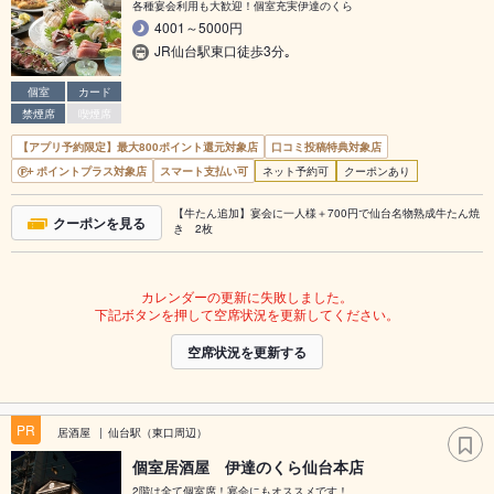
各種宴会利用も大歓迎！個室充実伊達のくら
4001～5000円
JR仙台駅東口徒歩3分｡
個室
カード
禁煙席
喫煙席
【アプリ予約限定】最大800ポイント還元対象店
口コミ投稿特典対象店
ポイントプラス対象店
スマート支払い可
ネット予約可
クーポンあり
【牛たん追加】宴会に一人様＋700円で仙台名物熟成牛たん焼
クーポンを見る
き 2枚
カレンダーの更新に失敗しました。
下記ボタンを押して空席状況を更新してください。
空席状況を更新する
PR
居酒屋
仙台駅（東口周辺）
個室居酒屋 伊達のくら仙台本店
2階は全て個室席！宴会にもオススメです！