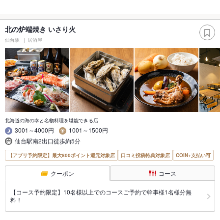
北の炉端焼き いさり火
仙台駅
居酒屋
北海道の海の幸と名物料理を堪能できる店
3001～4000円
1001～1500円
仙台駅南2出口徒歩約5分
【アプリ予約限定】最大800ポイント還元対象店
口コミ投稿特典対象店
COIN+支払い可
クーポン
コース
【コース予約限定】10名様以上でのコースご予約で幹事様1名様分無
料！