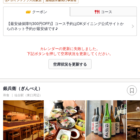
ポイントプラス対象店
適格請求書発行事業者
クーポン
コース
【最安値保障!!(300円OFF)】コース予約はDKダイニング公式サイトか
らのネット予約が最安値です♪
カレンダーの更新に失敗しました。
下記ボタンを押して空席状況を更新してください。
空席状況を更新する
銀兵衛（ぎんべえ）
和食
仙台駅（東口周辺）