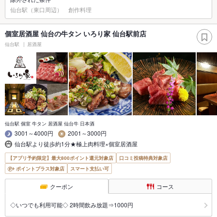
仙台駅（東口周辺） 創作料理
個室居酒屋 仙台の牛タン いろり家 仙台駅前店
仙台駅
居酒屋
仙台駅 個室 牛タン 居酒屋 仙台牛 日本酒
3001～4000円
2001～3000円
仙台駅より徒歩約1分★極上肉料理×個室居酒屋
【アプリ予約限定】最大800ポイント還元対象店
口コミ投稿特典対象店
ポイントプラス対象店
スマート支払い可
クーポン
コース
◇いつでも利用可能◇ 2時間飲み放題⇒1000円