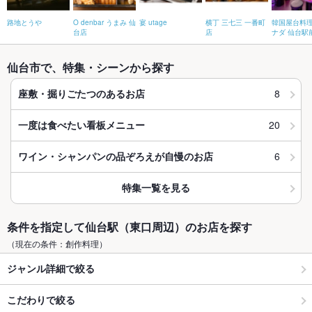
路地とうや
O denbar うまみ 仙
宴 utage
横丁 三七三 一番町
韓国屋台料理
台店
店
ナダ 仙台駅
仙台市で、特集・シーンから探す
8
座敷・掘りごたつのあるお店
20
一度は食べたい看板メニュー
6
ワイン・シャンパンの品ぞろえが自慢のお店
特集一覧を見る
条件を指定して仙台駅（東口周辺）のお店を探す
（現在の条件：創作料理）
ジャンル詳細で絞る
こだわりで絞る