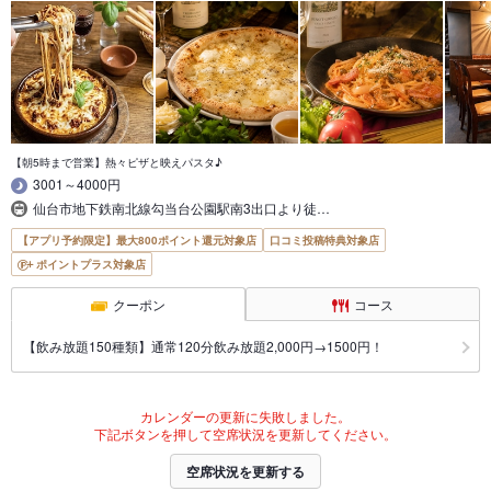
【朝5時まで営業】熱々ピザと映えパスタ♪
3001～4000円
仙台市地下鉄南北線勾当台公園駅南3出口より徒…
【アプリ予約限定】最大800ポイント還元対象店
口コミ投稿特典対象店
ポイントプラス対象店
クーポン
コース
【飲み放題150種類】通常120分飲み放題2,000円→1500円！
カレンダーの更新に失敗しました。
下記ボタンを押して空席状況を更新してください。
空席状況を更新する