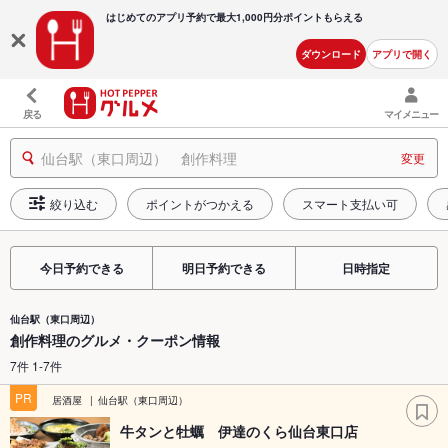
はじめてのアプリ予約で最大
1,000円分ポイントもらえる
ダウンロード
アプリで開く
戻る
マイメニュー
仙台駅（東口周辺） 創作料理
変更
絞り込む
ポイントがつかえる
スマート支払い可
今日予約できる
明日予約できる
日時指定
仙台駅（東口周辺）
創作料理のグルメ・クーポン情報
7件 1-7件
PR
居酒屋
仙台駅（東口周辺）
牛タンと牡蠣 伊達のくら仙台東口店