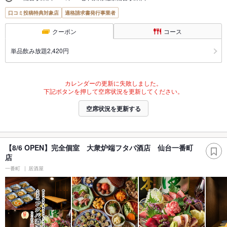
口コミ投稿特典対象店
適格請求書発行事業者
クーポン
コース
単品飲み放題2,420円
カレンダーの更新に失敗しました。
下記ボタンを押して空席状況を更新してください。
空席状況を更新する
【8/6 OPEN】完全個室 大衆炉端フタバ酒店 仙台一番町
店
一番町
居酒屋