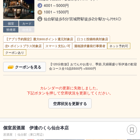
4001～5000円
1001～1500円
仙台駅徒歩5分!宮城野駅徒歩2分!駅からｱｸｾｽ◎
個室
カード
禁煙席
喫煙席
【アプリ予約限定】最大800ポイント還元対象店
口コミ投稿特典対象店
ポイントプラス対象店
スマート支払い可
適格請求書発行事業者
ネット予約可
クーポンあり
【120分飲放】おでんやお造り、季節,天婦羅盛り等伊達の歓迎
クーポンを見る
会コース全10品5500円→5000円
カレンダーの更新に失敗しました。
下記ボタンを押して空席状況を更新してください。
空席状況を更新する
個室居酒屋 伊達のくら仙台本店
居酒屋
仙台駅（東口周辺）