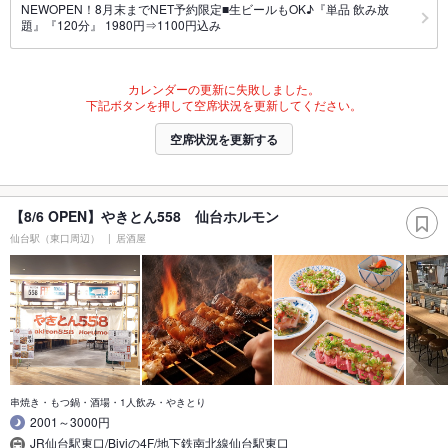
NEWOPEN！8月末までNET予約限定■生ビールもOK♪『単品 飲み放
題』『120分』 1980円⇒1100円込み
カレンダーの更新に失敗しました。
下記ボタンを押して空席状況を更新してください。
空席状況を更新する
【8/6 OPEN】やきとん558 仙台ホルモン
仙台駅（東口周辺）
居酒屋
串焼き・もつ鍋・酒場・1人飲み・やきとり
2001～3000円
JR仙台駅東口/Biviの4F/地下鉄南北線仙台駅東口