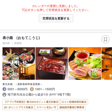
カレンダーの更新に失敗しました。
下記ボタンを押して空席状況を更新してください。
空席状況を更新する
表小路 (おもてこうじ)
国分町
居酒屋
東北名物 ～新鮮食材和食居酒屋～
5001～6000円
1001～1500円
地下鉄勾当台公園から徒歩1分 (ｶﾒｲﾋﾞﾙ地下1階)
【アプリ予約限定】最大800ポイント還元対象店
口コミ投稿特典対象店
ポイントプラス対象店
スマート支払い可
適格請求書発行事業者