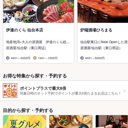
伊達のくら 仙台本店
炉端酒場ひろまる
地産地消×大人の居酒屋 伊達のくら総…
仙台駅東口にNew Openした
居酒屋/仙台駅（東口周辺）
居酒屋/仙台駅（東口周辺）
4001～5000円
1001～1500円
4001～5000円
お得な特集から探す・予約する
ポイントプラスで最大8倍
対象日時のネット予約でポイントが最大8倍たまるお店はこちら！
目的から探す・予約する