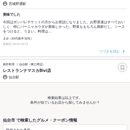
宮城野通駅
美味でした
今回はポンパレチケットの方からお世話になりました。お野菜達はすべておい
しく、特にバーニャカウダが美味しかった。野菜ももちろん新鮮だし、ソース
をつけると、うまい。料理は…
まゆ（30代後半/女性）
投稿日 2012/10/12
つづきを読む
創作料理
仙台駅（東口周辺）
レストランナマスカBivi店
仙台駅
検索結果は以上です。
条件が似ているお店から探してみませんか？
仙台市 で検索したグルメ・クーポン情報
除外された条件