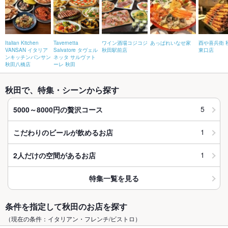
Italian Kitchen
Tavernetta
ワイン酒場コジコジ
あっぱれいなせ家
酉や喜兵衛 
VANSAN イタリア
Salvatore タヴェル
秋田駅前店
東口店
ンキッチンバンサン
ネッタ サルヴァト
秋田八橋店
ーレ 秋田
秋田で、特集・シーンから探す
5
5000～8000円の贅沢コース
1
こだわりのビールが飲めるお店
1
2人だけの空間があるお店
特集一覧を見る
条件を指定して秋田のお店を探す
（現在の条件：イタリアン・フレンチ/ビストロ）