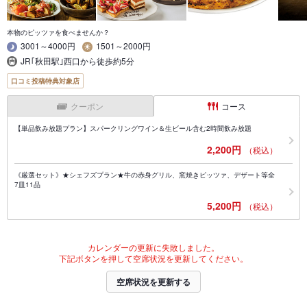
本物のピッツァを食べませんか？
3001～4000円
1501～2000円
JR｢秋田駅｣西口から徒歩約5分
口コミ投稿特典対象店
クーポン
コース
【単品飲み放題プラン】スパークリングワイン＆生ビール含む2時間飲み放題
2,200円
（税込）
《厳選セット》★シェフズプラン★牛の赤身グリル、窯焼きピッツァ、デザート等全
7皿11品
5,200円
（税込）
カレンダーの更新に失敗しました。
下記ボタンを押して空席状況を更新してください。
空席状況を更新する