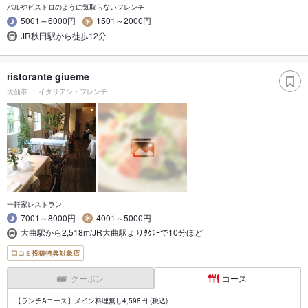
バルやビストロのように気取らないフレンチ
5001～6000円
1501～2000円
JR秋田駅から徒歩12分
ristorante giueme
大仙市
イタリアン・フレンチ
一軒家レストラン
7001～8000円
4001～5000円
大曲駅から2,518m/JR大曲駅よりﾀｸｼｰで10分ほど
口コミ投稿特典対象店
クーポン
コース
【ランチAコース】メイン料理無し4,598円 (税込)