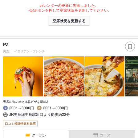
カレンダーの更新に失敗しました。
下記ボタンを押して空席状況を更新してください。
空席状況を更新する
PZ
男鹿
イタリアン・フレンチ
男鹿の海の幸と本格ピザを堪能♪
2001～3000円
2001～3000円
JR男鹿線男鹿駅出口より徒歩約22分
口コミ投稿特典対象店
クーポン
コース