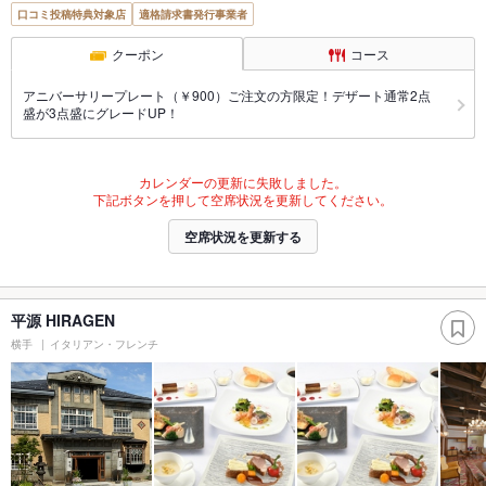
口コミ投稿特典対象店
適格請求書発行事業者
クーポン
コース
アニバーサリープレート（￥900）ご注文の方限定！デザート通常2点
盛が3点盛にグレードUP！
カレンダーの更新に失敗しました。
下記ボタンを押して空席状況を更新してください。
空席状況を更新する
平源 HIRAGEN
横手
イタリアン・フレンチ