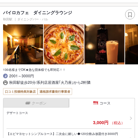
バイロカフェ ダイニングラウンジ
秋田駅
ダイニングバー・バル
130名様までOK★急な団体様でも即対応！！
2001～3000円
秋田駅徒歩20分/系列店居酒屋｢火乃座｣から2軒隣
口コミ投稿特典対象店
適格請求書発行事業者
クーポン
コース
デザートコース
3,000円
（税込）
【エビマヨセットシンプルコース】二次会に嬉しい◆120分飲み放題付き3000円