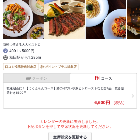
気軽に使える大人ビストロ
4001～5000円
秋田駅から1,285m
口コミ投稿特典対象店
ポイントプラス対象店
クーポン
コース
歓送迎会に！【にくえもんコース】鰆のポワレや豚ヒレローストなど全7品 飲み放
題付き6600円
6,600円
（税込）
カレンダーの更新に失敗しました。
下記ボタンを押して空席状況を更新してください。
空席状況を更新する