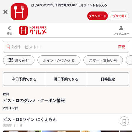
はじめてのアプリ予約で最大
1,000円分ポイントもらえる
ダウンロード
アプリで開く
戻る
マイメニュー
秋田 ビストロ
変更
絞り込む
ポイントがつかえる
スマート支払い可
今日予約できる
明日予約できる
日時指定
秋田
ビストロのグルメ・クーポン情報
2件 1-2件
ビストロ&ワイン にくえもん
居酒屋
川反