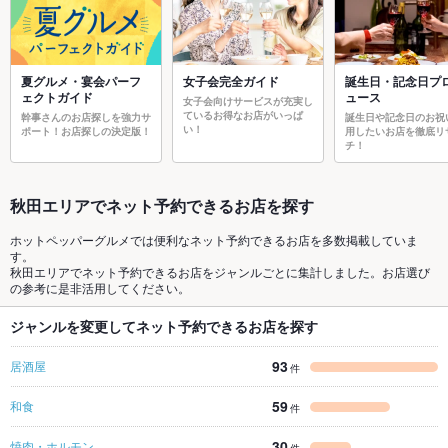
夏グルメ・宴会パーフ
女子会完全ガイド
誕生日・記念日プ
ェクトガイド
ュース
女子会向けサービスが充実し
ているお得なお店がいっぱ
幹事さんのお店探しを強力サ
誕生日や記念日のお祝
い！
ポート！お店探しの決定版！
用したいお店を徹底リ
チ！
秋田エリアでネット予約できるお店を探す
ホットペッパーグルメでは便利なネット予約できるお店を多数掲載していま
す。
秋田エリアでネット予約できるお店をジャンルごとに集計しました。お店選び
の参考に是非活用してください。
ジャンルを変更してネット予約できるお店を探す
93
居酒屋
件
59
和食
件
30
焼肉・ホルモン