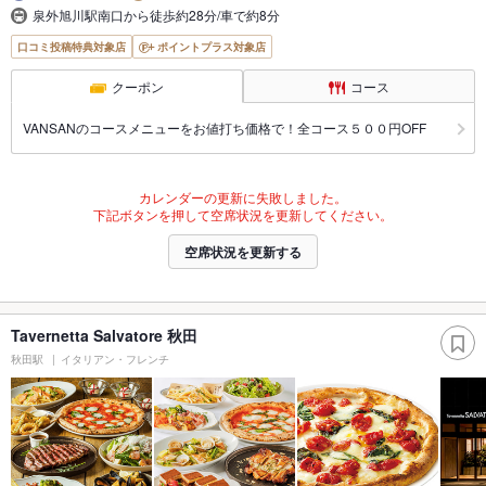
泉外旭川駅南口から徒歩約28分/車で約8分
口コミ投稿特典対象店
ポイントプラス対象店
クーポン
コース
VANSANのコースメニューをお値打ち価格で！全コース５００円OFF
カレンダーの更新に失敗しました。
下記ボタンを押して空席状況を更新してください。
空席状況を更新する
Tavernetta Salvatore 秋田
秋田駅
イタリアン・フレンチ