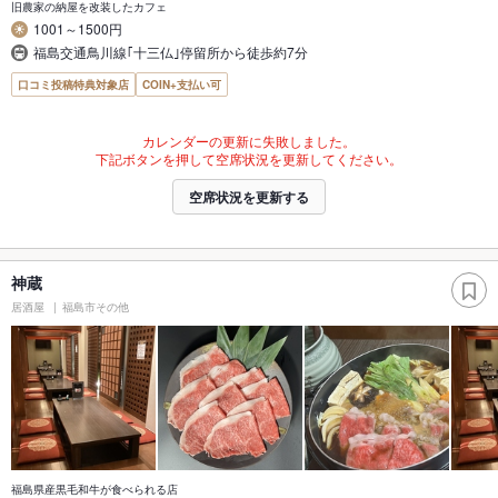
旧農家の納屋を改装したカフェ
1001～1500円
福島交通鳥川線｢十三仏｣停留所から徒歩約7分
口コミ投稿特典対象店
COIN+支払い可
カレンダーの更新に失敗しました。
下記ボタンを押して空席状況を更新してください。
空席状況を更新する
神蔵
居酒屋
福島市その他
福島県産黒毛和牛が食べられる店