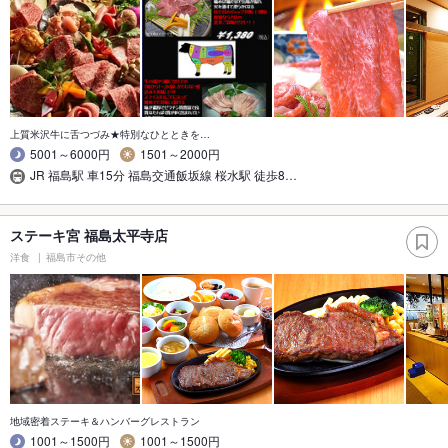
上質米沢牛に舌つづみ★特別なひとときを…
5001～6000円
1501～2000円
JR 福島駅 車15分 福島交通飯坂線 桜水駅 徒歩8…
ステーキ宮 福島太平寺店
洋食
福島市その他
地域密着ステーキ＆ハンバーグレストラン
1001～1500円
1001～1500円