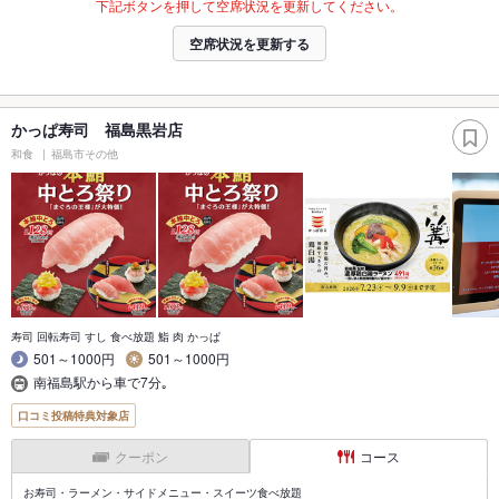
下記ボタンを押して空席状況を更新してください。
空席状況を更新する
かっぱ寿司 福島黒岩店
和食
福島市その他
寿司 回転寿司 すし 食べ放題 鮨 肉 かっぱ
501～1000円
501～1000円
南福島駅から車で7分｡
口コミ投稿特典対象店
クーポン
コース
お寿司・ラーメン・サイドメニュー・スイーツ食べ放題