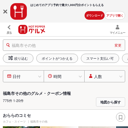
はじめてのアプリ予約で最大
1,000円分ポイントもらえる
ダウンロード
アプリで開く
戻る
マイメニュー
福島市その他
変更
絞り込む
ポイントがつかえる
スマート支払い可
日付
時間
人数
福島市その他のグルメ・クーポン情報
775件 1-20件
地図から探す
おららのコミセ
カフェ・スイーツ
福島市その他