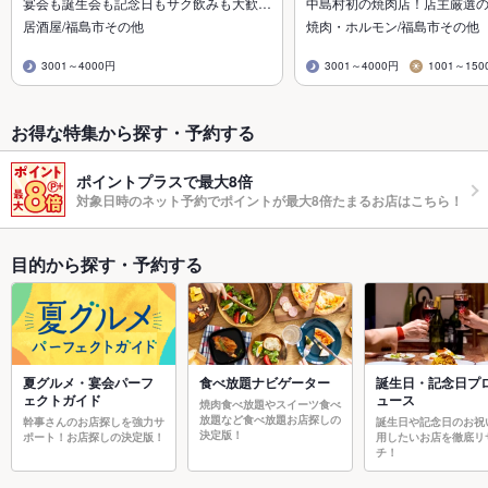
宴会も誕生会も記念日もサク飲みも大歓…
中島村初の焼肉店！店主厳選
居酒屋/福島市その他
焼肉・ホルモン/福島市その他
3001～4000円
3001～4000円
1001～150
お得な特集から探す・予約する
ポイントプラスで最大8倍
対象日時のネット予約でポイントが最大8倍たまるお店はこちら！
目的から探す・予約する
夏グルメ・宴会パーフ
食べ放題ナビゲーター
誕生日・記念日プ
ェクトガイド
ュース
焼肉食べ放題やスイーツ食べ
放題など食べ放題お店探しの
幹事さんのお店探しを強力サ
誕生日や記念日のお祝
決定版！
ポート！お店探しの決定版！
用したいお店を徹底リ
チ！