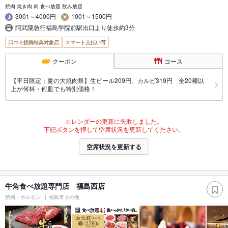
焼肉 焼き肉 肉 食べ放題 飲み放題
3001～4000円
1001～1500円
阿武隈急行福島学院前駅出口より徒歩約3分
口コミ投稿特典対象店
スマート支払い可
クーポン
コース
【平日限定：夏の大焼肉祭】生ビール209円、カルビ319円 全20種以
上が何杯・何皿でも特別価格！
カレンダーの更新に失敗しました。
下記ボタンを押して空席状況を更新してください。
空席状況を更新する
牛角食べ放題専門店 福島西店
焼肉・ホルモン
福島市その他