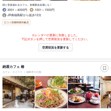
緑と音楽溢れるカフェ。各種宴会会場にも！
3001～4000円
1001～1500円
JR南福島駅から徒歩12分
口コミ投稿特典対象店
カレンダーの更新に失敗しました。
下記ボタンを押して空席状況を更新してください。
空席状況を更新する
納屋カフェ 椿
カフェ・スイーツ
福島市その他