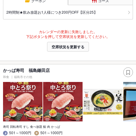
クーポン
コース
2時間制★飲み放題お1人様につき200円OFF【区分25】
カレンダーの更新に失敗しました。
下記ボタンを押して空席状況を更新してください。
空席状況を更新する
かっぱ寿司 福島鎌田店
和食
福島市その他
寿司 回転寿司 すし 食べ放題 鮨 肉 かっぱ
501～1000円
501～1000円