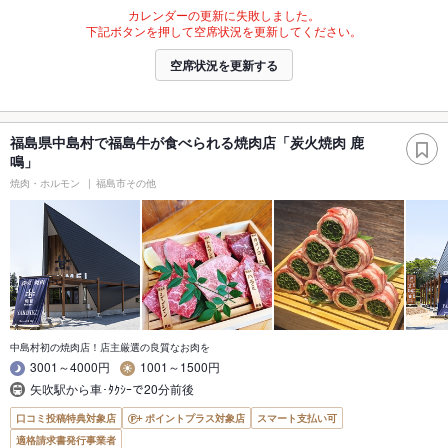
カレンダーの更新に失敗しました。
下記ボタンを押して空席状況を更新してください。
空席状況を更新する
福島県中島村で福島牛が食べられる焼肉店「炭火焼肉 鹿
鳴」
焼肉・ホルモン
福島市その他
中島村初の焼肉店！店主厳選の良質なお肉を
3001～4000円
1001～1500円
矢吹駅から車･ﾀｸｼｰで20分前後
口コミ投稿特典対象店
ポイントプラス対象店
スマート支払い可
適格請求書発行事業者