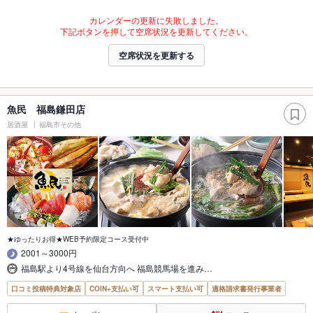
カレンダーの更新に失敗しました。
下記ボタンを押して空席状況を更新してください。
空席状況を更新する
魚民 福島鎌田店
居酒屋
福島市その他
★ゆったりお得★WEB予約限定コース受付中
2001～3000円
福島駅より4号線を仙台方向へ 福島競馬場を進み…
口コミ投稿特典対象店
COIN+支払い可
スマート支払い可
適格請求書発行事業者