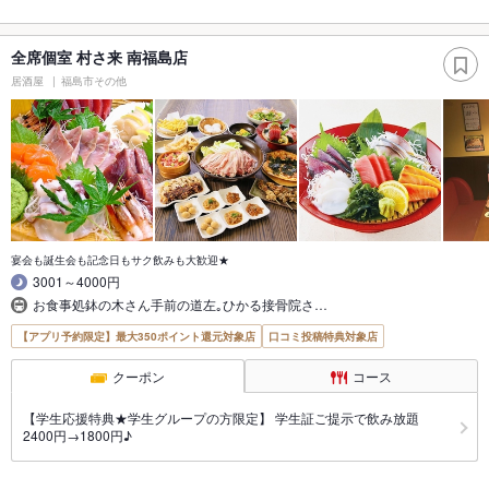
全席個室 村さ来 南福島店
居酒屋
福島市その他
宴会も誕生会も記念日もサク飲みも大歓迎★
3001～4000円
お食事処鉢の木さん手前の道左｡ひかる接骨院さ…
【アプリ予約限定】最大350ポイント還元対象店
口コミ投稿特典対象店
クーポン
コース
【学生応援特典★学生グループの方限定】 学生証ご提示で飲み放題
2400円→1800円♪