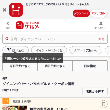
はじめてのアプリ予約で最大
1,000円分ポイントもらえる
ダウンロード
アプリで開く
戻る
マイメニュー
長岡 ダイニングバー・バル
変更
絞り込む
ポイントがつかえる
スマート支払い可
今日予約できる
明日予約できる
日時指定
長岡
ダイニングバー・バルのグルメ・クーポン情報
38件 1-20件
地図から探す
PR
居酒屋
長岡駅
和洋酒宴居酒屋 いちか