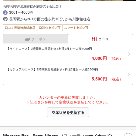
長岡/長岡駅/居酒屋/飲み放題/女子会記念日
3001～4000円
長岡駅からN-1方面に徒歩約10分｡かも川別館様右…
口コミ投稿特典対象店
COIN+支払い可
スマート支払い可
クーポン
コース
【ライトコース】2時間飲み放題付き+料理3種お一人様4000円
4,000円
（税込）
【カジュアルコース】2時間飲み放題付き+料理6種お一人様5500円
5,500円
（税込）
カレンダーの更新に失敗しました。
下記ボタンを押して空席状況を更新してください。
空席状況を更新する
Western Bar Forty Niners （フォーティーナイナーズ）