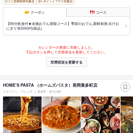
口コミ投稿特典対象店
ポイントプラス対象店
クーポン
コース
【90分飲放付★名物おでん堪能コース】季節のおでん,新鮮刺身,出汁お
にぎり等5000円(税込)
カレンダーの更新に失敗しました。
下記ボタンを押して空席状況を更新してください。
空席状況を更新する
HOME’S PASTA （ホームズパスタ）長岡喜多町店
イタリアン・フレンチ
喜多町・南七日町