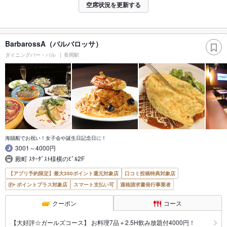
空席状況を更新する
BarbarossA（バルバロッサ）
ダイニングバー・バル
長岡駅
海賊船でお祝い！女子会や誕生日記念日に！
3001～4000円
殿町 ｽﾀｰﾀﾞｽﾄ様横のﾋﾞﾙ2F
【アプリ予約限定】最大350ポイント還元対象店
口コミ投稿特典対象店
ポイントプラス対象店
スマート支払い可
適格請求書発行事業者
クーポン
コース
【大好評☆ガールズコース】 お料理7品＋2.5H飲み放題付4000円！