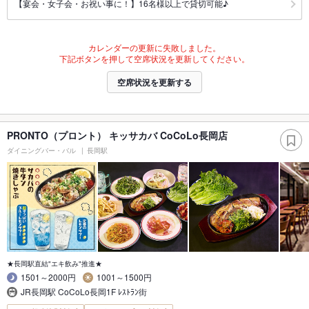
【宴会・女子会・お祝い事に！】16名様以上で貸切可能♪
カレンダーの更新に失敗しました。
下記ボタンを押して空席状況を更新してください。
空席状況を更新する
PRONTO（プロント） キッサカバ CoCoLo長岡店
ダイニングバー・バル
長岡駅
★長岡駅直結"エキ飲み"推進★
1501～2000円
1001～1500円
JR長岡駅 CoCoLo長岡1F ﾚｽﾄﾗﾝ街