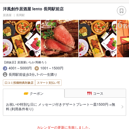
洋風創作居酒屋 lento 長岡駅前店
居酒屋
長岡駅
【姉妹店】居酒屋いちか/馬喰ろう
4001～5000円
1001～1500円
長岡駅前徒歩3分｡ﾗｰﾒﾝ一生隣り
口コミ投稿特典対象店
スマート支払い可
クーポン
コース
お祝いや特別な日に メッセージ付きデザートプレート一皿1500円→無
料 (利用条件有り)
カレンダーの更新に失敗しました。