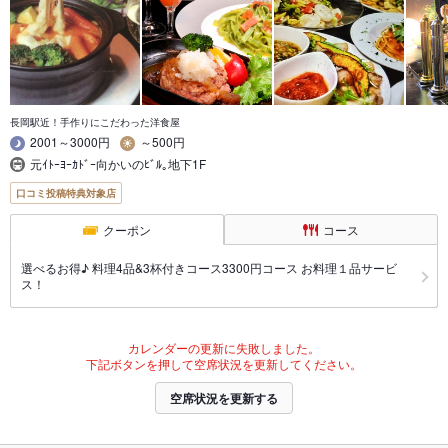
長岡駅近！手作りにこだわった洋食屋
2001～3000円
～500円
元ｲﾄｰﾖｰｶﾄﾞｰ向かいのﾋﾞﾙ｡地下1F
口コミ投稿特典対象店
クーポン
コース
選べるお得♪ 料理4品&3杯付きコース3300円コース お料理１品サービ
ス！
カレンダーの更新に失敗しました。
下記ボタンを押して空席状況を更新してください。
空席状況を更新する