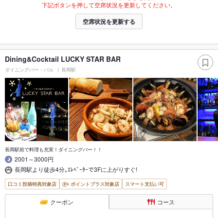
下記ボタンを押して空席状況を更新してください。
空席状況を更新する
Dining&Cocktail LUCKY STAR BAR
ダイニングバー・バル
長岡駅
長岡駅前で料理も充実！ダイニングバー！！
2001～3000円
長岡駅より徒歩4分｡ｴﾚﾍﾞｰﾀｰで3Fに上がりすぐ!
口コミ投稿特典対象店
ポイントプラス対象店
スマート支払い可
クーポン
コース