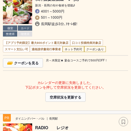
新潟・長岡の旬や食材を堪能♪
4001～5000円
501～1000円
長岡駅徒歩3分､ｱｵｰﾚ横!
個室
カード
禁煙席
喫煙席
【アプリ予約限定】最大800ポイント還元対象店
口コミ投稿特典対象店
スマート支払い可
適格請求書発行事業者
ネット予約可
クーポンあり
月～木限定★ 宴会コースご予約で500円OFF！
クーポンを見る
カレンダーの更新に失敗しました。
下記ボタンを押して空席状況を更新してください。
空席状況を更新する
PR
ダイニングバー・バル
長岡駅
RADIO レジオ