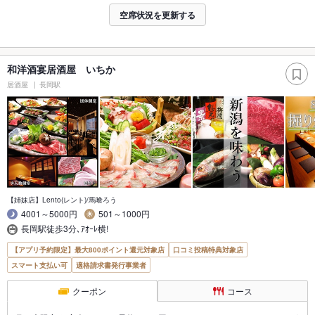
空席状況を更新する
和洋酒宴居酒屋 いちか
居酒屋
長岡駅
【姉妹店】Lento(レント)/馬喰ろう
4001～5000円
501～1000円
長岡駅徒歩3分､ｱｵｰﾚ横!
【アプリ予約限定】最大800ポイント還元対象店
口コミ投稿特典対象店
スマート支払い可
適格請求書発行事業者
クーポン
コース