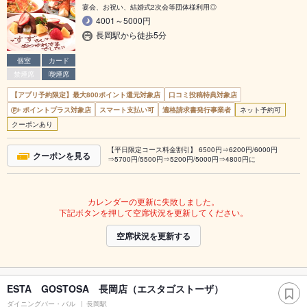
宴会、お祝い、結婚式2次会等団体様利用◎
4001～5000円
長岡駅から徒歩5分
個室
カード
禁煙席
喫煙席
【アプリ予約限定】最大800ポイント還元対象店
口コミ投稿特典対象店
ポイントプラス対象店
スマート支払い可
適格請求書発行事業者
ネット予約可
クーポンあり
【平日限定コース料金割引】 6500円⇒6200円/6000円
クーポンを見る
⇒5700円/5500円⇒5200円/5000円⇒4800円に
カレンダーの更新に失敗しました。
下記ボタンを押して空席状況を更新してください。
空席状況を更新する
ESTA GOSTOSA 長岡店（エスタゴストーザ）
ダイニングバー・バル
長岡駅