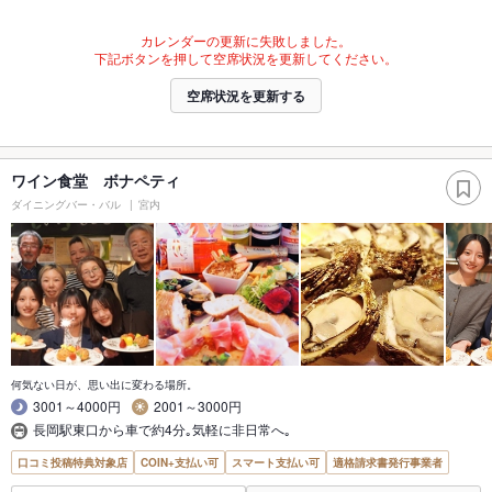
カレンダーの更新に失敗しました。
下記ボタンを押して空席状況を更新してください。
空席状況を更新する
ワイン食堂 ボナペティ
ダイニングバー・バル
宮内
何気ない日が、思い出に変わる場所。
3001～4000円
2001～3000円
長岡駅東口から車で約4分｡気軽に非日常へ｡
口コミ投稿特典対象店
COIN+支払い可
スマート支払い可
適格請求書発行事業者