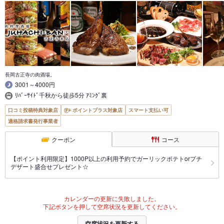
長岡古正寺の肉酒場。
3001～4000円
ﾘﾊﾞｰｻｲﾄﾞ千秋から徒歩5分 ｱﾐﾝｸﾞ裏
口コミ投稿特典対象店
ポイントプラス対象店
スマート支払い可
適格請求書発行事業者
クーポン
コース
【ポイント利用限定】1000P以上の利用予約でガーリックポテトorプチ
デザート盛合せプレゼント☆
カレンダーの更新に失敗しました。
下記ボタンを押して空席状況を更新してください。
空席状況を更新する