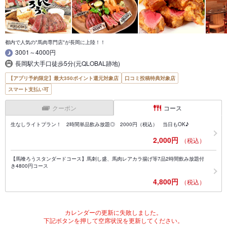
都内で人気の"馬肉専門店"が長岡に上陸！！
3001～4000円
長岡駅大手口徒歩5分(元QLOBAL跡地)
【アプリ予約限定】最大350ポイント還元対象店
口コミ投稿特典対象店
スマート支払い可
クーポン
コース
生なしライトプラン！ 2時間単品飲み放題◎ 2000円（税込） 当日もOK♪
2,000円
（税込）
【馬喰ろうスタンダードコース】馬刺し盛、馬肉レアカラ揚げ等7品2時間飲み放題付
き4800円コース
4,800円
（税込）
カレンダーの更新に失敗しました。
下記ボタンを押して空席状況を更新してください。