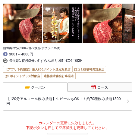
朔/紡希/六花/BBQ/食べ放題/サプライズ/肉
3001～4000円
長岡駅､徒歩3分､すずらん通り和ﾀﾞｲﾆﾝｸﾞ朔2F
【アプリ予約限定】最大800ポイント還元対象店
口コミ投稿特典対象店
ポイントプラス対象店
適格請求書発行事業者
クーポン
コース
【120分アルコール飲み放題】生ビールもOK！！約70種飲み放題1800
円
カレンダーの更新に失敗しました。
下記ボタンを押して空席状況を更新してください。