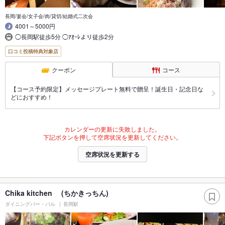
長岡/宴会/女子会/肉/貸切/結婚式二次会
4001～5000円
◯長岡駅徒歩5分 ◯ｱｵｰﾚより徒歩2分
口コミ投稿特典対象店
クーポン
コース
【コース予約限定】メッセージプレート無料で贈呈！誕生日・記念日な
どにおすすめ！
カレンダーの更新に失敗しました。
下記ボタンを押して空席状況を更新してください。
空席状況を更新する
Chika kitchen (ちかきっちん)
ダイニングバー・バル
長岡駅