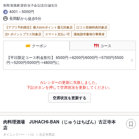
長岡/居酒屋/貸切/女子会/記念日/誕生日
4001～5000円
長岡駅から徒歩5分
【アプリ予約限定】最大800ポイント還元対象店
口コミ投稿特典対象店
ポイントプラス対象店
スマート支払い可
適格請求書発行事業者
クーポン
コース
【平日限定コース料金割引】 6500円⇒6200円/6000円⇒5700円/5500
円⇒5200円/5000円⇒4800円に
カレンダーの更新に失敗しました。
下記ボタンを押して空席状況を更新してください。
空席状況を更新する
肉料理酒場 JUHACHI-BAN（じゅうはちばん）古正寺本
店
ダイニングバー・バル
古正寺周辺