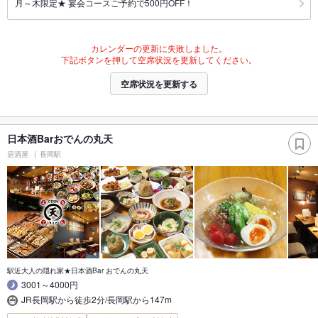
月～木限定★ 宴会コースご予約で500円OFF！
カレンダーの更新に失敗しました。
下記ボタンを押して空席状況を更新してください。
空席状況を更新する
日本酒Barおでんの丸天
居酒屋
長岡駅
駅近大人の隠れ家★日本酒Bar おでんの丸天
3001～4000円
JR長岡駅から徒歩2分/長岡駅から147m