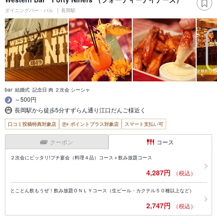
ダイニングバー・バル
長岡駅
bar 結婚式 記念日 肉 ２次会 シーシャ
～500円
長岡駅から徒歩5分すずらん通り江口だんご様近く
口コミ投稿特典対象店
ポイントプラス対象店
スマート支払い可
クーポン
コース
２次会にピッタリ!プチ宴会（料理４品）コース＋飲み放題コース
4,287円
（税込）
とことん飲もうぜ！飲み放題ＯＮＬＹコース（生ビール・カクテル５０種以上など）
2,747円
（税込）