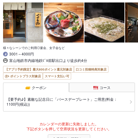
様々なシーンでのご利用◎宴会、女子会など
3001～4000円
富山地鉄市内線地鉄ﾋﾞﾙ前駅出口より徒歩約4分
【アプリ予約限定】最大800ポイント還元対象店
口コミ投稿特典対象店
ポイントプラス対象店
スマート支払い可
クーポン
コース
【要予約♪】素敵な記念日に「バースデープレート」ご用意(料金：
1100円(税込))
カレンダーの更新に失敗しました。
下記ボタンを押して空席状況を更新してください。