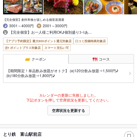
【完全個室】創作和食が楽しめる個室居酒屋
3001～4000円
2001～3000円
【完全個室】お一人様ご利用OK♪個別盛りｺｰｽあ…
【アプリ予約限定】最大800ポイント還元対象店
口コミ投稿特典対象店
ポイントプラス対象店
スマート支払い可
クーポン
コース
【期間限定！単品飲み放題がオトク】 (a)120分飲み放題⇒1,500円♪
(b)180分飲み放題⇒1,800円♪
カレンダーの更新に失敗しました。
下記ボタンを押して空席状況を更新してください。
空席状況を更新する
とり鉄 富山駅前店