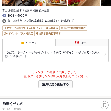
富山 居酒屋 鍋 和食 焼き鳥 個室 飲み放題
4001～5000円
富山地鉄市内線電鉄富山駅･ｴｽﾀ前駅より徒歩約1分
【アプリ予約限定】最大800ポイント還元対象店
口コミ投稿特典対象店
ポイントプラス対象店
適格請求書発行事業者
クーポン
コース
【公式】ホームページからのネット予約でDKポイントが貯まる<予約人
数×300ポイント>
カレンダーの更新に失敗しました。
下記ボタンを押して空席状況を更新してください。
空席状況を更新する
酒場くせもの
富山駅
居酒屋