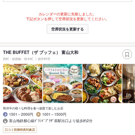
カレンダーの更新に失敗しました。
下記ボタンを押して空席状況を更新してください。
空席状況を更新する
THE BUFFET（ザ ブッフェ） 富山大和
西町・総曲輪・桜木町
創作料理
和洋中の様々な料理を食べ放題で楽しむお店
1501～2000円
1001～1500円
富山地鉄都心線ｸﾞﾗﾝﾄﾞﾌﾟﾗｻﾞ前駅出口より徒歩約2分
口コミ投稿特典対象店