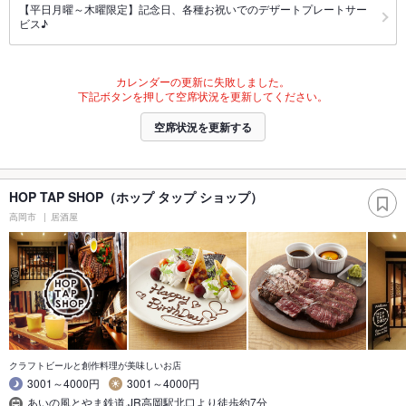
【平日月曜～木曜限定】記念日、各種お祝いでのデザートプレートサー
ビス♪
カレンダーの更新に失敗しました。
下記ボタンを押して空席状況を更新してください。
空席状況を更新する
HOP TAP SHOP（ホップ タップ ショップ）
高岡市
居酒屋
クラフトビールと創作料理が美味しいお店
3001～4000円
3001～4000円
あいの風とやま鉄道,JR高岡駅北口より徒歩約7分