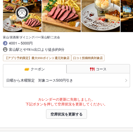
富山/居酒屋/ダイニングバー/富山駅/二次会
4001～5000円
富山駅とやﾏﾙｼｪ出口より徒歩約9分
【アプリ予約限定】最大350ポイント還元対象店
口コミ投稿特典対象店
クーポン
コース
日曜から木曜限定 対象コース500円引き
カレンダーの更新に失敗しました。
下記ボタンを押して空席状況を更新してください。
空席状況を更新する