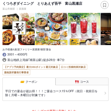
くつろぎダイニング とりあえず吾平 富山黒瀬店
富山市南部
居酒屋
お子様連れ歓迎ファミリー居酒屋/個室/宴会
3001～4000円
富山地鉄上滝線｢南富山駅｣徒歩26分･車7分
【アプリ予約限定】最大350ポイント還元対象店
口コミ投稿特典対象店
適格請求書発行事業者
クーポン
コース
平日での宴会が超お得！！！ご宴会コース15％OFF（祝日・祝前日を
除く月曜～木曜日が対象です）
カレンダーの更新に失敗しました。