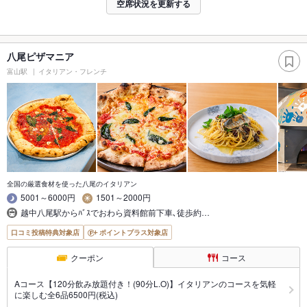
空席状況を更新する
八尾ピザマニア
富山駅
イタリアン・フレンチ
全国の厳選食材を使った八尾のイタリアン
5001～6000円
1501～2000円
越中八尾駅からﾊﾞｽでおわら資料館前下車､徒歩約…
口コミ投稿特典対象店
ポイントプラス対象店
クーポン
コース
Aコース【120分飲み放題付き！(90分L.O)】イタリアンのコースを気軽
に楽しむ全6品6500円(税込)