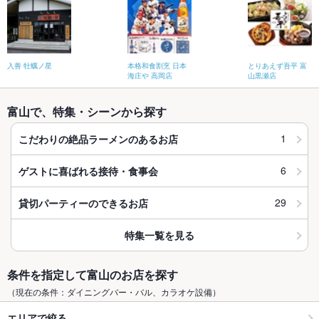
入善 牡蠣ノ星
本格和食割烹 日本
とりあえず吾平 富
海庄や 高岡店
山黒瀬店
富山で、特集・シーンから探す
1
こだわりの絶品ラーメンのあるお店
6
ゲストに喜ばれる接待・食事会
29
貸切パーティーのできるお店
特集一覧を見る
条件を指定して富山のお店を探す
（現在の条件：ダイニングバー・バル、カラオケ設備）
エリアで絞る