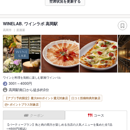
空席状況を更新する
WINELAB. ワインラボ 高岡駅
高岡市
居酒屋
ワインと料理を気軽に楽しむ駅南ワインバル
3001～4000円
高岡駅南口から徒歩約3分
【アプリ予約限定】最大800ポイント還元対象店
口コミ投稿特典対象店
ポイントプラス対象店
クーポン
コース
【パーティープラン】魚と肉の両方が楽しめる当店の人気メニューを集めた全7品
⇒4500円(税込)