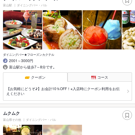
富山駅
ダイニングバー・バル
ダイニングバー★フローズンカクテル
2001～3000円
富山駅から徒歩7～8分です｡
クーポン
コース
【お気軽にどうぞ♪】お会計10％OFF！※入店時にクーポン利用をお伝
えください
ムクムク
富山県その他
ダイニングバー・バル