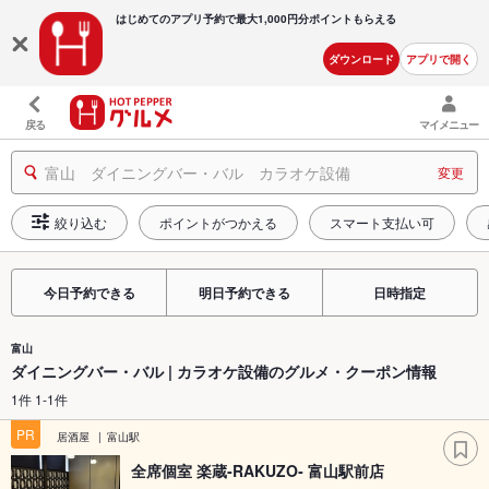
はじめてのアプリ予約で最大
1,000円分ポイントもらえる
ダウンロード
アプリで開く
戻る
マイメニュー
富山 ダイニングバー・バル カラオケ設備
変更
絞り込む
ポイントがつかえる
スマート支払い可
今日予約できる
明日予約できる
日時指定
富山
ダイニングバー・バル | カラオケ設備のグルメ・クーポン情報
1件 1-1件
PR
居酒屋
富山駅
全席個室 楽蔵‐RAKUZO‐ 富山駅前店