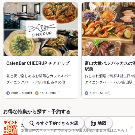
Cafe&Bar CHEERUP チアアップ
富山大衆バル バッカスの酒
駅前
昼と夜で楽しめるお洒落なカフェ＆バー
おしゃれ酒場で乾杯♪誕生日や
ダイニングバー・バル/富山市その他
ダイニングバー・バル/富山駅
3001～4000円
1501～2000円
4001～5000円
お得な特集から探す・予約する
今すぐ予約できるお店
地図
ポイントプラスで最大8倍
対象日時のネット予約でポイントが最大8倍たまるお店はこちら！