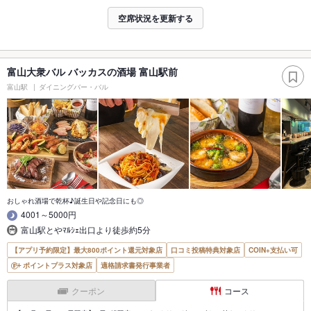
空席状況を更新する
富山大衆バル バッカスの酒場 富山駅前
富山駅
ダイニングバー・バル
おしゃれ酒場で乾杯♪誕生日や記念日にも◎
4001～5000円
富山駅とやﾏﾙｼｪ出口より徒歩約5分
【アプリ予約限定】最大800ポイント還元対象店
口コミ投稿特典対象店
COIN+支払い可
ポイントプラス対象店
適格請求書発行事業者
クーポン
コース