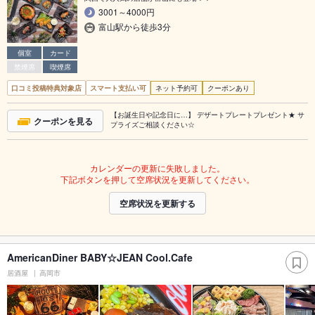
3001～4000円
富山駅から徒歩3分
個室
カード
禁煙席
喫煙席
口コミ投稿特典対象店
スマート支払い可
ネット予約可
クーポンあり
【お誕生日や記念日に…】 デザートプレートプレゼント★ サ
クーポンを見る
プライズご相談ください☆
カレンダーの更新に失敗しました。
下記ボタンを押して空席状況を更新してください。
空席状況を更新する
AmericanDiner BABY☆JEAN Cool.Cafe
居酒屋
高岡市