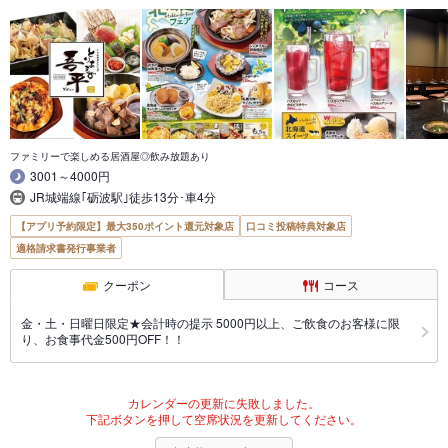
ファミリーで楽しめる居酒屋◎飲み放題あり
3001～4000円
JR城端線｢砺波駅｣徒歩13分･車4分
【アプリ予約限定】最大350ポイント還元対象店
口コミ投稿特典対象店
適格請求書発行事業者
クーポン
コース
金・土・日曜日限定★会計時の提示 5000円以上、ご飲食のお客様に限
り、お食事代金500円OFF！！
カレンダーの更新に失敗しました。
下記ボタンを押して空席状況を更新してください。