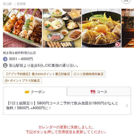
富山駅
居酒屋
焼き鶏＆創作料理のお店
3001～4000円
富山駅前より徒歩5分｡CIC裏側の通り沿い｡
【アプリ予約限定】最大800ポイント還元対象店
口コミ投稿特典対象店
ポイントプラス対象店
クーポン
コース
【1日１組限定☆】5800円コースご予約で飲み放題分1800円がなんと
無料！5800円→4000円に！
カレンダーの更新に失敗しました。
下記ボタンを押して空席状況を更新してください。