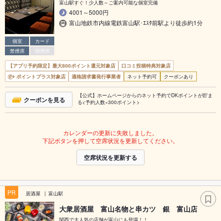
富山駅すぐ！少人数～ご案内可能な個室完備
4001～5000円
富山地鉄市内線電鉄富山駅･ｴｽﾀ前駅より徒歩約1分
個室
カード
禁煙席
喫煙席
【アプリ予約限定】最大800ポイント還元対象店
口コミ投稿特典対象店
ポイントプラス対象店
適格請求書発行事業者
ネット予約可
クーポンあり
【公式】ホームページからのネット予約でDKポイントが貯ま
クーポンを見る
る<予約人数×300ポイント>
カレンダーの更新に失敗しました。
下記ボタンを押して空席状況を更新してください。
空席状況を更新する
PR
居酒屋
富山駅
大衆居酒屋 富山名物と串カツ 銀 富山店
関西で大人気の店舗が富山にも登場！！