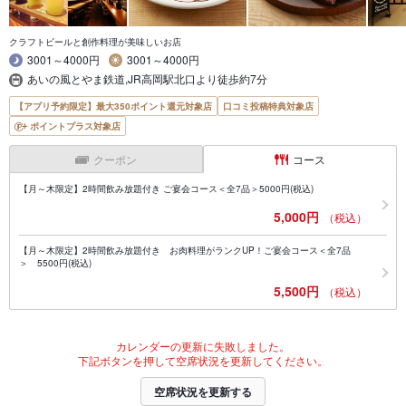
クラフトビールと創作料理が美味しいお店
3001～4000円
3001～4000円
あいの風とやま鉄道,JR高岡駅北口より徒歩約7分
【アプリ予約限定】最大350ポイント還元対象店
口コミ投稿特典対象店
ポイントプラス対象店
クーポン
コース
【月～木限定】2時間飲み放題付き ご宴会コース＜全7品＞5000円(税込)
5,000円
（税込）
【月～木限定】2時間飲み放題付き お肉料理がランクUP！ご宴会コース＜全7品
＞ 5500円(税込)
5,500円
（税込）
カレンダーの更新に失敗しました。
下記ボタンを押して空席状況を更新してください。
空席状況を更新する