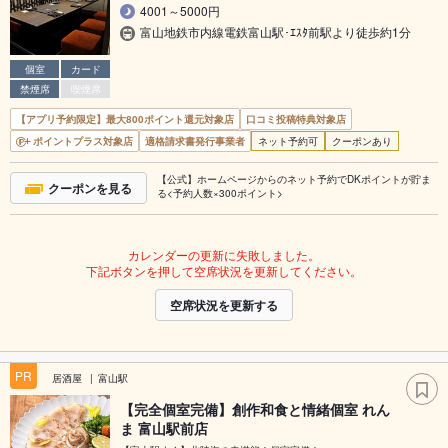
4001～5000円
富山地鉄市内線電鉄富山駅･ｴｽﾀ前駅より徒歩約1分
個室
カード
禁煙席
喫煙席
【アプリ予約限定】最大800ポイント還元対象店
口コミ投稿特典対象店
ポイントプラス対象店
適格請求書発行事業者
ネット予約可
クーポンあり
【公式】ホームページからのネット予約でDKポイントが貯ま
クーポンを見る
る<予約人数×300ポイント>
カレンダーの更新に失敗しました。
下記ボタンを押して空席状況を更新してください。
空席状況を更新する
PR
居酒屋
富山駅
【完全個室完備】創作和食と情緒個室 れん
ま 富山駅前店