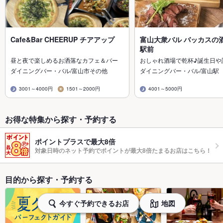
Cafe&Bar CHEERUP チアアップ
富山大衆バル バッカスの酒
駅前
昼と夜で楽しめるお洒落なカフェ＆バー
おしゃれ酒場で乾杯♪誕生日や
ダイニングバー・バル/富山市その他
ダイニングバー・バル/富山駅
3001～4000円
1501～2000円
4001～5000円
お得な特集から探す・予約する
ポイントプラスで最大8倍
対象日時のネット予約でポイントが最大8倍たまるお店はこちら！
目的から探す・予約する
今すぐ予約できるお店
地図