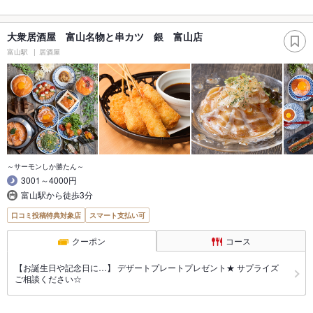
大衆居酒屋 富山名物と串カツ 銀 富山店
富山駅
居酒屋
～サーモンしか勝たん～
3001～4000円
富山駅から徒歩3分
口コミ投稿特典対象店
スマート支払い可
クーポン
コース
【お誕生日や記念日に…】 デザートプレートプレゼント★ サプライズ
ご相談ください☆