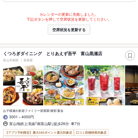
カレンダーの更新に失敗しました。
下記ボタンを押して空席状況を更新してください。
空席状況を更新する
くつろぎダイニング とりあえず吾平 富山黒瀬店
富山市南部
居酒屋
お子様連れ歓迎ファミリー居酒屋/個室/宴会
3001～4000円
富山地鉄上滝線｢南富山駅｣徒歩26分･車7分
【アプリ予約限定】最大350ポイント還元対象店
口コミ投稿特典対象店