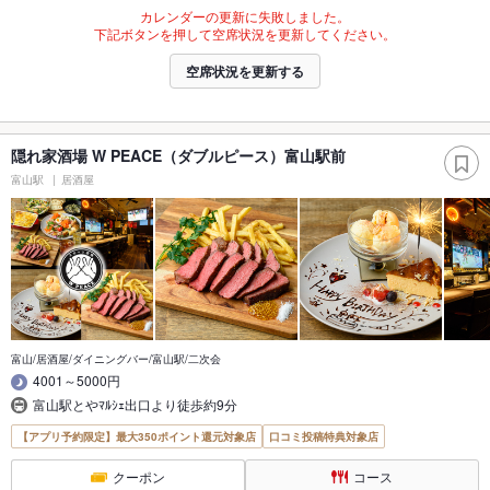
カレンダーの更新に失敗しました。
下記ボタンを押して空席状況を更新してください。
空席状況を更新する
隠れ家酒場 W PEACE（ダブルピース）富山駅前
富山駅
居酒屋
富山/居酒屋/ダイニングバー/富山駅/二次会
4001～5000円
富山駅とやﾏﾙｼｪ出口より徒歩約9分
【アプリ予約限定】最大350ポイント還元対象店
口コミ投稿特典対象店
クーポン
コース