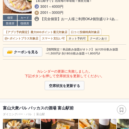
【富山駅すぐ】北陸海の幸堪能！個室完備！
3001～4000円
2001～3000円
個室
カード
【完全個室】お一人様ご利用OK♪個別盛りｺｰｽあ…
禁煙席
喫煙席
【アプリ予約限定】最大800ポイント還元対象店
口コミ投稿特典対象店
ポイントプラス対象店
スマート支払い可
ネット予約可
クーポンあり
【期間限定！単品飲み放題がオトク】 (a)120分飲み放題
クーポンを見る
⇒1,500円♪ (b)180分飲み放題⇒1,800円♪
カレンダーの更新に失敗しました。
下記ボタンを押して空席状況を更新してください。
空席状況を更新する
富山大衆バル バッカスの酒場 富山駅前
ダイニングバー・バル
富山駅