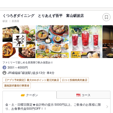
くつろぎダイニング とりあえず吾平 富山砺波店
砺波
居酒屋
ファミリーで楽しめる居酒屋◎飲み放題あり
3001～4000円
JR城端線｢砺波駅｣徒歩13分･車4分
【アプリ予約限定】最大350ポイント還元対象店
口コミ投稿特典対象店
適格請求書発行事業者
クーポン
コース
金・土・日曜日限定★会計時の提示 5000円以上、ご飲食のお客様に限
り、お食事代金500円OFF！！