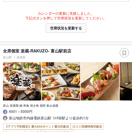
カレンダーの更新に失敗しました。
下記ボタンを押して空席状況を更新してください。
空席状況を更新する
全席個室 楽蔵‐RAKUZO‐ 富山駅前店
富山駅
居酒屋
富山 居酒屋 鍋 和食 焼き鳥 個室 飲み放題
4001～5000円
富山地鉄市内線電鉄富山駅･ｴｽﾀ前駅より徒歩約1分
【アプリ予約限定】最大800ポイント還元対象店
口コミ投稿特典対象店