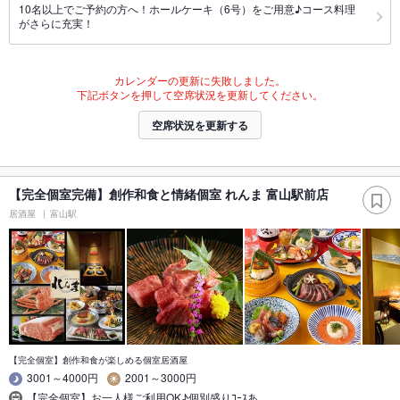
10名以上でご予約の方へ！ホールケーキ（6号）をご用意♪コース料理
がさらに充実！
カレンダーの更新に失敗しました。
下記ボタンを押して空席状況を更新してください。
空席状況を更新する
【完全個室完備】創作和食と情緒個室 れんま 富山駅前店
居酒屋
富山駅
【完全個室】創作和食が楽しめる個室居酒屋
3001～4000円
2001～3000円
【完全個室】お一人様ご利用OK♪個別盛りｺｰｽあ…