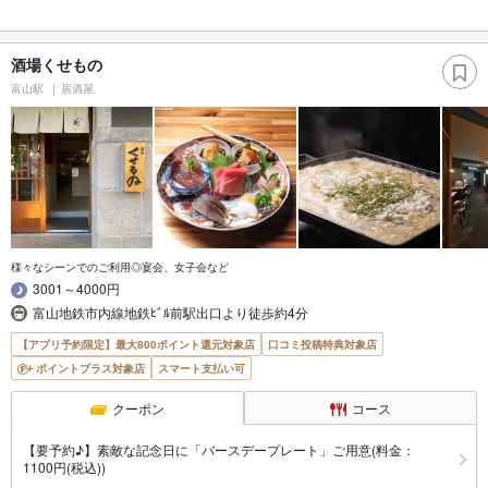
酒場くせもの
富山駅
居酒屋
様々なシーンでのご利用◎宴会、女子会など
3001～4000円
富山地鉄市内線地鉄ﾋﾞﾙ前駅出口より徒歩約4分
【アプリ予約限定】最大800ポイント還元対象店
口コミ投稿特典対象店
ポイントプラス対象店
スマート支払い可
クーポン
コース
【要予約♪】素敵な記念日に「バースデープレート」ご用意(料金：
1100円(税込))