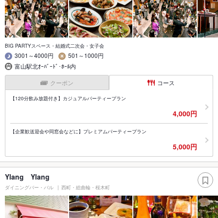
BIG PARTYスペース・結婚式二次会・女子会
3001～4000円
501～1000円
富山駅北ｵｰﾊﾞｰﾄﾞ･ﾎｰﾙ内
クーポン
コース
【120分飲み放題付き】カジュアルパーティープラン
4,000円
【企業歓送迎会や同窓会などに】プレミアムパーティープラン
5,000円
Ylang Ylang
ダイニングバー・バル
西町・総曲輪・桜木町