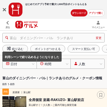
はじめてのアプリ予約で最大
1,000円分ポイントもらえる
ダウンロード
アプリで開く
戻る
マイメニュー
富山 ダイニングバー・バル ランチあり
変更
絞り込む
ポイントがつかえる
スマート支払い可
日付
時間
人数
富山のダイニングバー・バル | ランチありのグルメ・クーポン情報
8件 1-8件
PR
居酒屋
富山駅
全席個室 楽蔵‐RAKUZO‐ 富山駅前店
富山駅すぐ！少人数～ご案内可能な個室完備