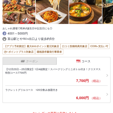
おしゃれ酒場で乾杯♪誕生日や記念日にも◎
4001～5000円
富山駅とやﾏﾙｼｪ出口より徒歩約5分
【アプリ予約限定】最大800ポイント還元対象店
口コミ投稿特典対象店
COIN+支払い可
ポイントプラス対象店
適格請求書発行事業者
クーポン
コース
【12月23日～25日限定】1日4組限定！スパークリングミニボトル付き！クリスマス
特別コース7700円
7,700円
（税込）
ラクレットグリルコース 120分飲み放題付き
6,000円
（税込）
カレンダーの更新に失敗しました。