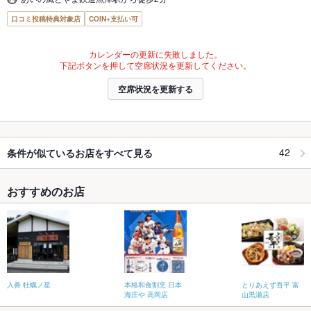
口コミ投稿特典対象店
COIN+支払い可
カレンダーの更新に失敗しました。
下記ボタンを押して空席状況を更新してください。
空席状況を更新する
42
条件が似ているお店をすべて見る
おすすめのお店
入善 牡蠣ノ星
本格和食割烹 日本
とりあえず吾平 富
海庄や 高岡店
山黒瀬店