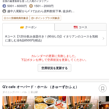
全国の厳選食材を使った八尾のイタリアン
5001～6000円
1501～2000円
越中八尾駅からﾊﾞｽでおわら資料館前下車､徒歩約…
口コミ投稿特典対象店
ポイントプラス対象店
クーポン
コース
Aコース【120分飲み放題付き！(90分L.O)】イタリアンのコースを気軽
に楽しむ全6品6500円(税込)
カレンダーの更新に失敗しました。
下記ボタンを押して空席状況を更新してください。
空席状況を更新する
Q'z cafe オーバード・ホール （きゅーずかふぇ）
ダイニングバー・バル
富山駅