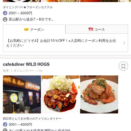
ダイニングバー★フローズンカクテル
2001～3000円
富山駅から徒歩7～8分です｡
クーポン
コース
【お気軽にどうぞ♪】お会計10％OFF！※入店時にクーポン利用をお伝
えください
cafe&diner WILD HOGS
魚津
ダイニングバー・バル
四日市とんてきが売りのアメリカンダイナー
3001～4000円
あいの風とやま鉄道魚津駅から徒歩2分