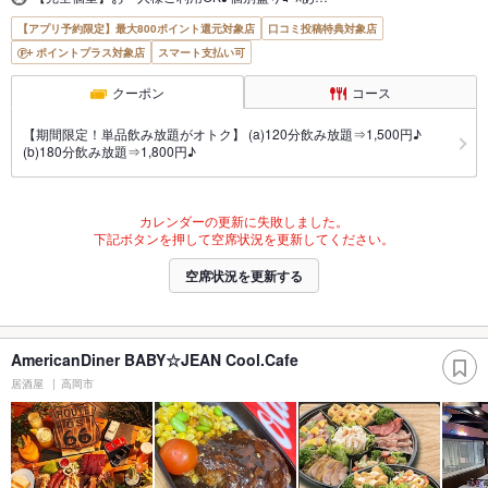
【アプリ予約限定】最大800ポイント還元対象店
口コミ投稿特典対象店
ポイントプラス対象店
スマート支払い可
クーポン
コース
【期間限定！単品飲み放題がオトク】 (a)120分飲み放題⇒1,500円♪
(b)180分飲み放題⇒1,800円♪
カレンダーの更新に失敗しました。
下記ボタンを押して空席状況を更新してください。
空席状況を更新する
AmericanDiner BABY☆JEAN Cool.Cafe
居酒屋
高岡市