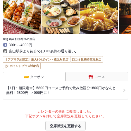
焼き鶏＆創作料理のお店
3001～4000円
富山駅前より徒歩5分｡CIC裏側の通り沿い｡
【アプリ予約限定】最大800ポイント還元対象店
口コミ投稿特典対象店
ポイントプラス対象店
クーポン
コース
【1日１組限定☆】5800円コースご予約で飲み放題分1800円がなんと
無料！5800円→4000円に！
カレンダーの更新に失敗しました。
下記ボタンを押して空席状況を更新してください。
空席状況を更新する