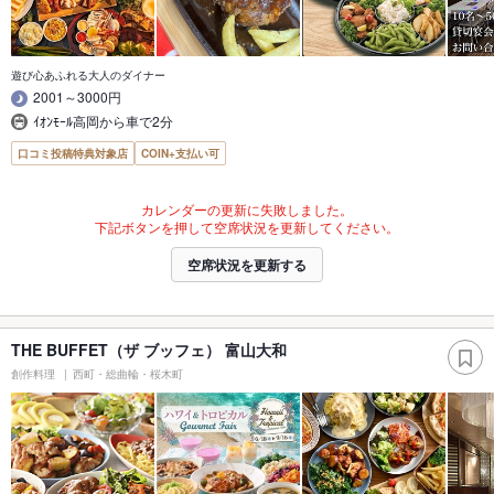
遊び心あふれる大人のダイナー
2001～3000円
ｲｵﾝﾓｰﾙ高岡から車で2分
口コミ投稿特典対象店
COIN+支払い可
カレンダーの更新に失敗しました。
下記ボタンを押して空席状況を更新してください。
空席状況を更新する
THE BUFFET（ザ ブッフェ） 富山大和
創作料理
西町・総曲輪・桜木町