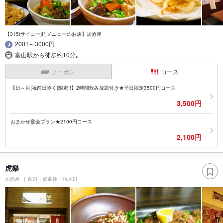
【315(サイコー)円メニューのお店】居酒屋
2001～3000円
富山駅から徒歩約10分｡
クーポン
コース
【日～月(祝前日除く)限定!!】2時間飲み放題付き★平日限定3500円コース
3,500円
おまかせ宴会プラン★2100円コース
2,100円
虎樂
居酒屋
西町・総曲輪・桜木町