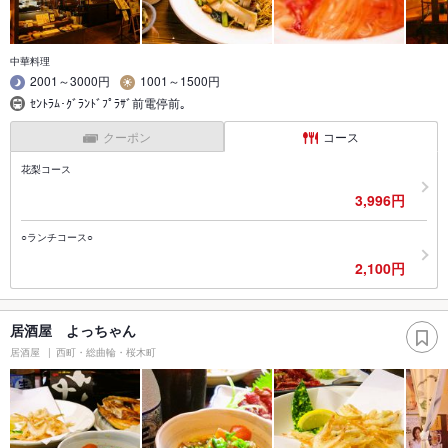
中華料理
2001～3000円
1001～1500円
ｾﾝﾄﾗﾑ･ｸﾞﾗﾝﾄﾞﾌﾟﾗｻﾞ前電停前｡
クーポン
コース
花梨コース
3,996円
○ランチコース○
2,100円
居酒屋 よっちゃん
居酒屋
西町・総曲輪・桜木町