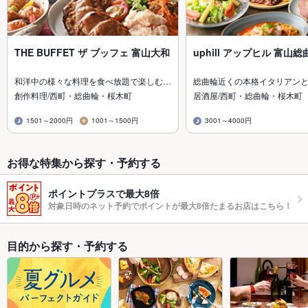
THE BUFFET ザ ブッフェ 富山大和
uphill アップヒル 富山総
和洋中の様々な料理を食べ放題で楽しむ…
総曲輪近くの本格イタリアン
創作料理/西町・総曲輪・桜木町
居酒屋/西町・総曲輪・桜木町
1501～2000円
1001～1500円
3001～4000円
お得な特集から探す・予約する
ポイントプラスで最大8倍
対象日時のネット予約でポイントが最大8倍たまるお店はこちら！
目的から探す・予約する