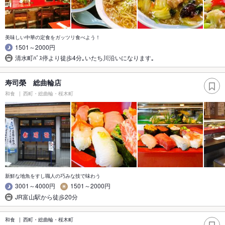
美味しい中華の定食をガッツリ食べよう！
1501～2000円
清水町ﾊﾞｽ停より徒歩4分｡いたち川沿いになります｡
寿司榮 総曲輪店
和食
西町・総曲輪・桜木町
新鮮な地魚をすし職人の巧みな技で味わう
3001～4000円
1501～2000円
JR富山駅から徒歩20分
和食
西町・総曲輪・桜木町