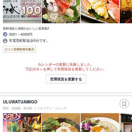
新鮮地魚と地酒がおいしい居酒屋♪
3001～4000円
市電荒町駅徒歩5分です｡
口コミ投稿特典対象店
カレンダーの更新に失敗しました。
下記ボタンを押して空席状況を更新してください。
空席状況を更新する
ULUWATUAMIGO
西町・総曲輪・桜木町
イタリアン・フレンチ