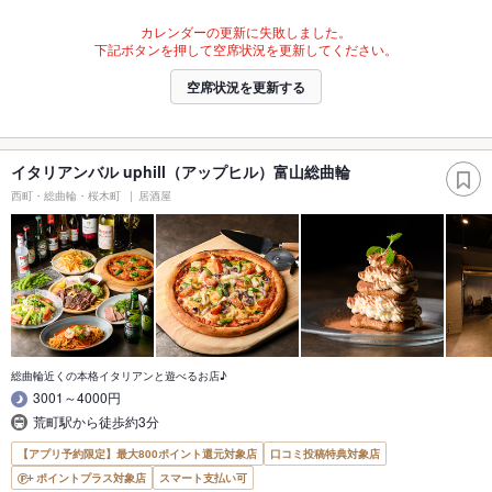
カレンダーの更新に失敗しました。
下記ボタンを押して空席状況を更新してください。
空席状況を更新する
イタリアンバル uphill（アップヒル）富山総曲輪
西町・総曲輪・桜木町
居酒屋
総曲輪近くの本格イタリアンと遊べるお店♪
3001～4000円
荒町駅から徒歩約3分
【アプリ予約限定】最大800ポイント還元対象店
口コミ投稿特典対象店
ポイントプラス対象店
スマート支払い可