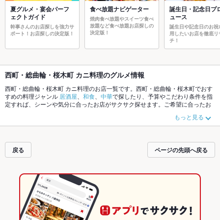
夏グルメ・宴会パーフ
食べ放題ナビゲーター
誕生日・記念日プ
ェクトガイド
ュース
焼肉食べ放題やスイーツ食べ
放題など食べ放題お店探しの
幹事さんのお店探しを強力サ
誕生日や記念日のお祝
決定版！
ポート！お店探しの決定版！
用したいお店を徹底リ
チ！
西町・総曲輪・桜木町 カニ料理のグルメ情報
西町・総曲輪・桜木町 カニ料理のお店一覧です。西町・総曲輪・桜木町でおす
すめの料理ジャンル
居酒屋
、
和食
、
中華
で探したり、予算やこだわり条件を指
定すれば、シーンや気分に合ったお店がサクサク探せます。ご希望に合ったお
店が見つからなかったら、近隣のエリア
富山駅
、
西町・総曲輪・桜木町
、
富山
もっと見る
市南部
もチェックしてみてください。ホットペッパーグルメなら、お得なクー
ポンはもちろん、こだわりメニュー
からあげ
、
お茶漬け
、
うなぎ
や季節のおす
すめ料理など、お店の最新情報をご紹介しているので安心！24時間使える簡単
便利なネット予約が使えるお店も拡大中です。友達どうしの飲み会にも、会社
戻る
ページの先頭へ戻る
の宴会にも、デートやパーティーにもお得に便利にホットペッパーグルメをご
利用ください。