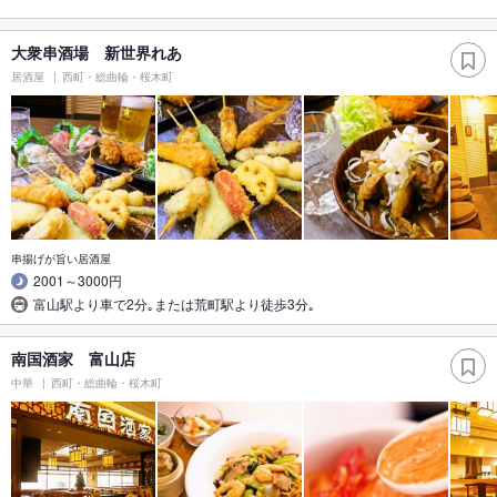
大衆串酒場 新世界れあ
居酒屋
西町・総曲輪・桜木町
串揚げが旨い居酒屋
2001～3000円
富山駅より車で2分｡または荒町駅より徒歩3分｡
南国酒家 富山店
中華
西町・総曲輪・桜木町