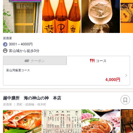
居酒屋
3001～4000円
富山城から徒歩3分
クーポン
コース
富山湾厳選コース
4,000円
越中膳所 海の神山の神 本店
居酒屋
西町・総曲輪・桜木町