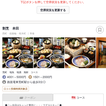
下記ボタンを押して空席状況を更新してください。
空席状況を更新する
割烹 本田
西町・総曲輪・桜木町
和食
荒町 地魚 地酒 海鮮 コース
4001～5000円
1501～2000円
路面電車荒町駅から徒歩3分◎
口コミ投稿特典対象店
クーポン
コース
◆◇～今日はちょっと贅沢に・・・フグコース～◇◆