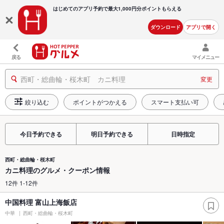
はじめてのアプリ予約で最大
1,000円分ポイントもらえる
ダウンロード
アプリで開く
戻る
マイメニュー
西町・総曲輪・桜木町 カニ料理
変更
絞り込む
ポイントがつかえる
スマート支払い可
今日予約できる
明日予約できる
日時指定
西町・総曲輪・桜木町
カニ料理のグルメ・クーポン情報
12件 1-12件
中国料理 富山上海飯店
中華
西町・総曲輪・桜木町