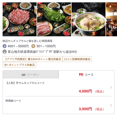
絶品サムギョプサルと鍋を楽しむ韓国酒場
4001～5000円
501～1000円
富山地方鉄道環状線ｸﾞﾗﾝﾄﾞﾌﾟﾗｻﾞ前駅から徒歩4分
【アプリ予約限定】最大800ポイント還元対象店
口コミ投稿特典対象店
ポイントプラス対象店
クーポン
コース
【人気】芹サムギョプサルコース
4,000円
（税込）
韓国鍋コース
3,500円
（税込）