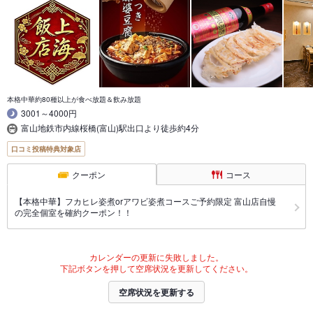
本格中華約80種以上が食べ放題＆飲み放題
3001～4000円
富山地鉄市内線桜橋(富山)駅出口より徒歩約4分
口コミ投稿特典対象店
クーポン
コース
【本格中華】フカヒレ姿煮orアワビ姿煮コースご予約限定 富山店自慢
の完全個室を確約クーポン！！
カレンダーの更新に失敗しました。
下記ボタンを押して空席状況を更新してください。
空席状況を更新する