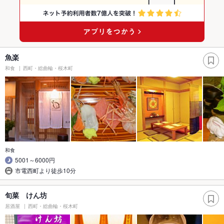
魚楽
和食
西町・総曲輪・桜木町
和食
5001～6000円
市電西町より徒歩10分
旬菜 けん坊
居酒屋
西町・総曲輪・桜木町