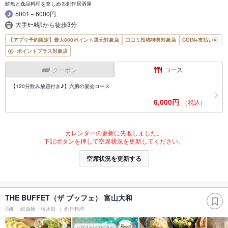
鮮魚と逸品料理を楽しめる創作居酒屋
5001～6000円
大手ﾓｰﾙ駅から徒歩3分
【アプリ予約限定】最大800ポイント還元対象店
口コミ投稿特典対象店
COIN+支払い可
ポイントプラス対象店
クーポン
コース
【120分飲み放題付き♪】六腑の宴会コース
6,000円
（税込）
カレンダーの更新に失敗しました。
下記ボタンを押して空席状況を更新してください。
空席状況を更新する
THE BUFFET（ザ ブッフェ） 富山大和
西町・総曲輪・桜木町
創作料理