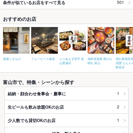
501
条件が似ているお店をすべて見る
おすすめのお店
酒場くせもの
フォーピース食堂
とりあえず吾平 富
海鮮居酒屋 雨のち
隠れ家個室
山黒瀬店
晴れ 富山
団欒 だんら
駅前店
富山市で、特集・シーンから探す
1
結納・顔合わせ食事会・慶事に
2
生ビールも飲み放題OKのお店
1
少人数でも貸切OKのお店