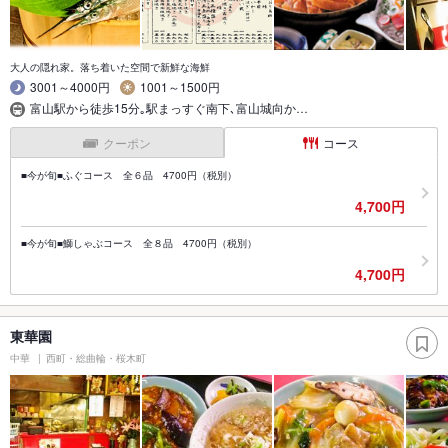
大人の隠れ家。落ち着いた空間で新鮮な海鮮
3001～4000円
1001～1500円
富山駅から徒歩15分｡駅まっすぐ南下､富山城向か…
クーポン
コース
■今が旬■ふぐコース 全６品 4700円（税別）
4,700円
■今が旬■鰤しゃぶコース 全８品 4700円（税別）
4,700円
東華園
中華
西町・総曲輪・桜木町