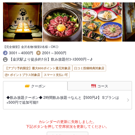
【完全個室】金沢名物/個室2名様～OK◎
3001～4000円
2001～3000円
【金沢駅より徒歩約1分】飲み放題付ｺｰｽ3000円～♪
【アプリ予約限定】最大800ポイント還元対象店
口コミ投稿特典対象店
ポイントプラス対象店
スマート支払い可
クーポン
コース
◆飲み放題クーポン◆ 2時間飲み放題⇒なんと【500円♪】 Sプランは
+500円で追加可能!!
カレンダーの更新に失敗しました。
下記ボタンを押して空席状況を更新してください。