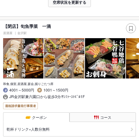
空席状況を更新する
【閉店】旬魚季菜 一滴
居酒屋
金沢駅
和食,個室,居酒屋,宴会,掘りごたつ席
4001～5000円
1001～1500円
JR金沢駅兼六園口から徒歩3分/ｻﾝﾌｧｰｽﾄﾋﾞﾙ1F
適格請求書発行事業者
クーポン
コース
乾杯ドリンク×人数分無料