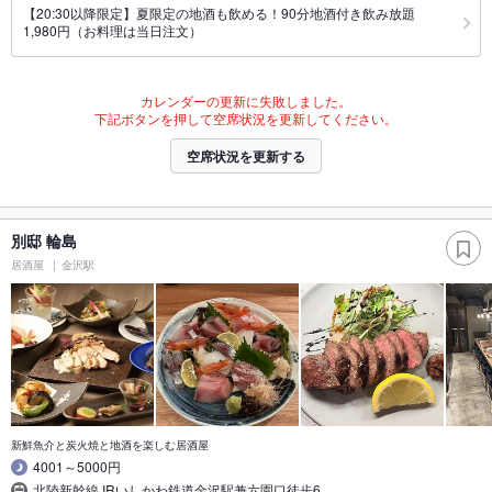
【20:30以降限定】夏限定の地酒も飲める！90分地酒付き飲み放題
1,980円（お料理は当日注文）
カレンダーの更新に失敗しました。
下記ボタンを押して空席状況を更新してください。
空席状況を更新する
別邸 輪島
居酒屋
金沢駅
新鮮魚介と炭火焼と地酒を楽しむ居酒屋
4001～5000円
北陸新幹線,IRいしかわ鉄道金沢駅兼六園口徒歩6…