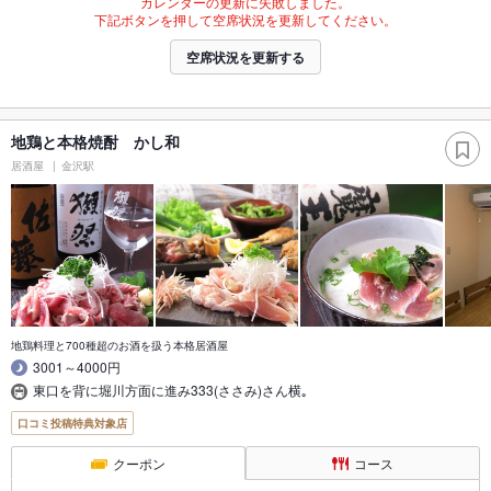
カレンダーの更新に失敗しました。
下記ボタンを押して空席状況を更新してください。
空席状況を更新する
地鶏と本格焼酎 かし和
居酒屋
金沢駅
地鶏料理と700種超のお酒を扱う本格居酒屋
3001～4000円
東口を背に堀川方面に進み333(ささみ)さん横｡
口コミ投稿特典対象店
クーポン
コース