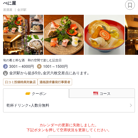
べに屋
居酒屋
金沢駅
旬の肴と粋な酒 和の空間で楽しむ記念日
3001～4000円
1001～1500円
金沢駅から徒歩5分｡金沢六枚交差点にあります｡
口コミ投稿特典対象店
適格請求書発行事業者
クーポン
コース
乾杯ドリンク×人数分無料
カレンダーの更新に失敗しました。
下記ボタンを押して空席状況を更新してください。