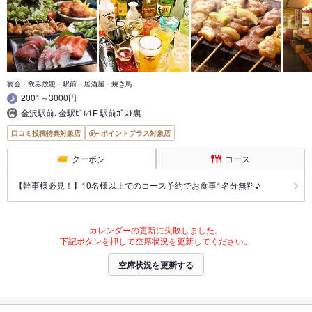
宴会・飲み放題・駅前・居酒屋・焼き鳥
2001～3000円
金沢駅前､金駅ﾋﾞﾙ1F 駅前ｶﾞｽﾄ裏
口コミ投稿特典対象店
ポイントプラス対象店
クーポン
コース
【幹事様必見！】10名様以上でのコース予約でお食事1名分無料♪
カレンダーの更新に失敗しました。
下記ボタンを押して空席状況を更新してください。
空席状況を更新する