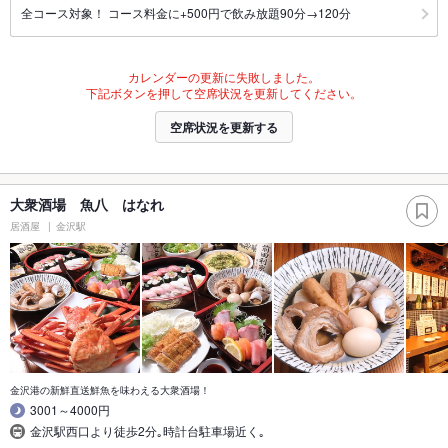
全コース対象！ コース料金に+500円で飲み放題90分→120分
カレンダーの更新に失敗しました。
下記ボタンを押して空席状況を更新してください。
空席状況を更新する
大衆酒場 魚八 はなれ
居酒屋
金沢駅
金沢港の新鮮直送鮮魚を味わえる大衆酒場！
3001～4000円
金沢駅西口より徒歩2分｡時計台駐車場近く｡