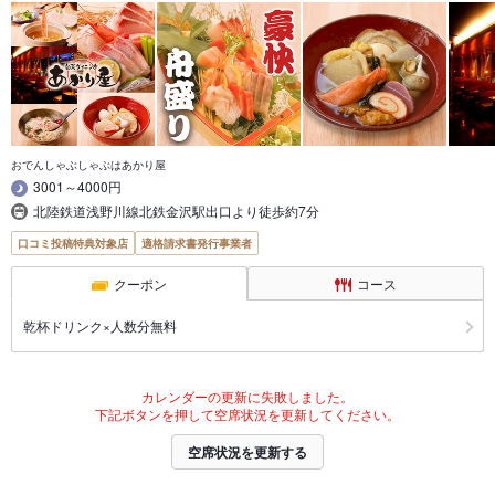
おでんしゃぶしゃぶはあかり屋
3001～4000円
北陸鉄道浅野川線北鉄金沢駅出口より徒歩約7分
口コミ投稿特典対象店
適格請求書発行事業者
クーポン
コース
乾杯ドリンク×人数分無料
カレンダーの更新に失敗しました。
下記ボタンを押して空席状況を更新してください。
空席状況を更新する