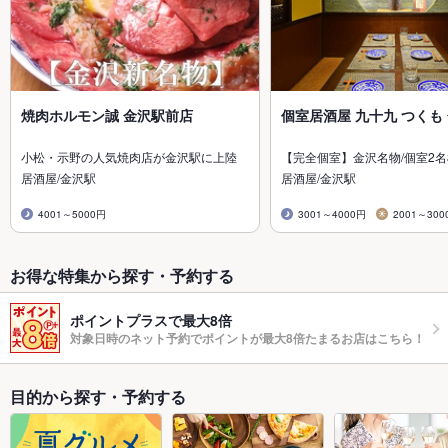
焼肉ホルモン誠 金沢駅前店
個室居酒屋 九十九 つくも
小松・示野の人気焼肉店が金沢駅に上陸
【完全個室】金沢名物/個室2名
居酒屋/金沢駅
居酒屋/金沢駅
4001～5000円
3001～4000円
2001～300
お得な特集から探す・予約する
ポイントプラスで最大8倍
対象日時のネット予約でポイントが最大8倍たまるお店はこちら！
目的から探す・予約する