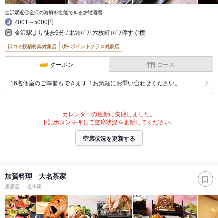
金沢駅近◎金沢の海鮮を堪能できる炉端酒場
4001～5000円
金沢駅より徒歩9分 / 北鉄ﾊﾞｽ｢六枚町｣ﾊﾞｽ停すぐ横
口コミ投稿特典対象店
ポイントプラス対象店
クーポン
コース
16名個室のご準備もできます！お気軽にお問い合わせください。
カレンダーの更新に失敗しました。
下記ボタンを押して空席状況を更新してください。
空席状況を更新する
加賀料理 大名茶家
居酒屋
金沢駅