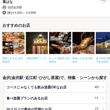
喜はな
北鉄金沢駅
[夜]￥4,000～￥4,999
おすすめのお店
博多うずまき 金沢
大衆居酒屋 ランタ
めしや 遊食刻 金沢
焼肉いちぼ 金沢駅
炭火串焼 鶏
駅前店
ン
駅前店
前店
千屋 若宮店
金沢(金沢駅･近江町･ひがし茶屋)で、特集・シーンから探す
43
コースじゃなくても飲み放題OKなお店
11
食べ放題プランのあるお店
77
20人以上の宴会が可能なお店