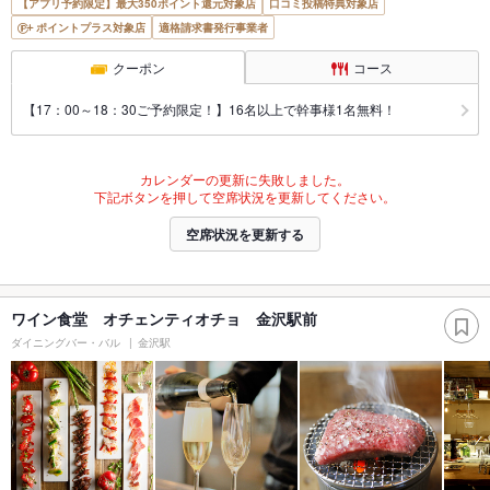
【アプリ予約限定】最大350ポイント還元対象店
口コミ投稿特典対象店
ポイントプラス対象店
適格請求書発行事業者
クーポン
コース
【17：00～18：30ご予約限定！】16名以上で幹事様1名無料！
カレンダーの更新に失敗しました。
下記ボタンを押して空席状況を更新してください。
空席状況を更新する
ワイン食堂 オチェンティオチョ 金沢駅前
ダイニングバー・バル
金沢駅