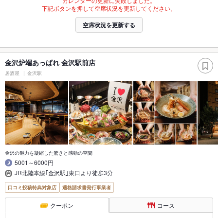
カレンダーの更新に失敗しました。
下記ボタンを押して空席状況を更新してください。
空席状況を更新する
金沢炉端あっぱれ 金沢駅前店
居酒屋
金沢駅
金沢の魅力を凝縮した驚きと感動の空間
5001～6000円
JR北陸本線｢金沢駅｣東口より徒歩3分
口コミ投稿特典対象店
適格請求書発行事業者
クーポン
コース