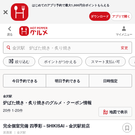
はじめてのアプリ予約で最大
1,000円分ポイントもらえる
ダウンロード
アプリで開く
戻る
マイメニュー
金沢駅 炉ばた焼き・炙り焼き
変更
絞り込む
ポイントがつかえる
スマート支払い可
今日予約できる
明日予約できる
日時指定
金沢駅
炉ばた焼き・炙り焼きのグルメ・クーポン情報
20件 1-20件
地図で表示
完全個室完備 四季彩－SHIKISAI－金沢駅前店
居酒屋
金沢駅