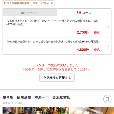
口コミ投稿特典対象店
スマート支払い可
クーポン
コース
【3名様以上だともっとお得♪】100分生ビールや果実酒など50種類以上飲み放題
⇒2750円(税込)
2,750円
（税込）
【100分飲み放題付き】おでん盛り合わせや刺身盛り2種など全7品◆4800円(税込)
4,800円
（税込）
カレンダーの更新に失敗しました。
下記ボタンを押して空席状況を更新してください。
空席状況を更新する
焼き鳥 鍋居酒屋 豚炭一丁 金沢駅前店
居酒屋
金沢駅