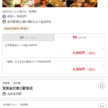
金沢のゆったり寛げる『居酒屋』
4001～5000円
金沢駅東口(兼六園口)より徒歩5分
適格請求書発行事業者
クーポン
コース
お手軽宴会コース8品 4000円
4,000円
（税込）
『狼煙』おすすめの宴会コース9品4500円
4,500円
（税込）
居酒屋
金沢駅
笑笑金沢東口駅前店
北鉄金沢駅
その他グルメ
金沢駅