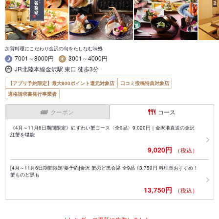
加賀料理にこだわり金沢の旬をたしなむ味処
7001～8000円
3001～4000円
JR北陸本線金沢駅 東口 徒歩3分
【アプリ予約限定】最大800ポイント還元対象店
口コミ投稿特典対象店
適格請求書発行事業者
クーポン
コース
《4月～11月6日期間限定》紅ずわい蟹コース〈全9品〉9,020円｜金沢港直送の金沢
紅蟹を堪能
9,020円
（税込）
[4月～11月6日期間限定/要予約]金沢 蟹のど黒会席 全9品 13,750円 料理長おすすめ！
蟹ものど黒も
13,750円
（税込）