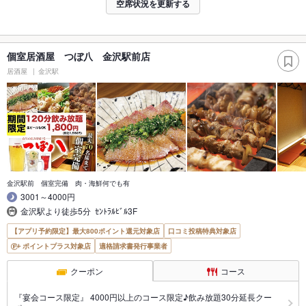
空席状況を更新する
個室居酒屋 つぼ八 金沢駅前店
居酒屋
金沢駅
金沢駅前 個室完備 肉・海鮮何でも有
3001～4000円
金沢駅より徒歩5分 ｾﾝﾄﾗﾙﾋﾞﾙ3F
【アプリ予約限定】最大800ポイント還元対象店
口コミ投稿特典対象店
ポイントプラス対象店
適格請求書発行事業者
クーポン
コース
『宴会コース限定』 4000円以上のコース限定♪飲み放題30分延長クー