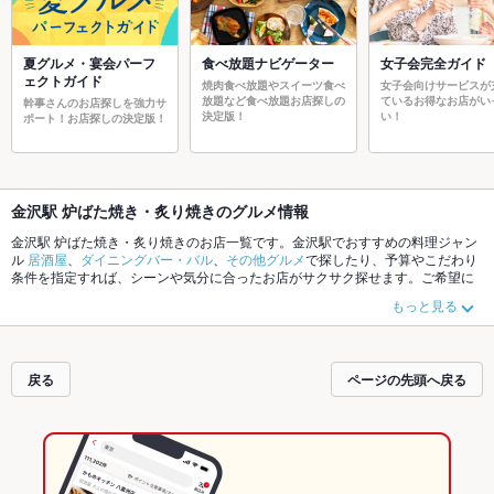
夏グルメ・宴会パーフ
食べ放題ナビゲーター
女子会完全ガイド
ェクトガイド
焼肉食べ放題やスイーツ食べ
女子会向けサービスが
放題など食べ放題お店探しの
ているお得なお店がい
幹事さんのお店探しを強力サ
決定版！
い！
ポート！お店探しの決定版！
金沢駅 炉ばた焼き・炙り焼きのグルメ情報
金沢駅 炉ばた焼き・炙り焼きのお店一覧です。金沢駅でおすすめの料理ジャン
ル
居酒屋
、
ダイニングバー・バル
、
その他グルメ
で探したり、予算やこだわり
条件を指定すれば、シーンや気分に合ったお店がサクサク探せます。ご希望に
合ったお店が見つからなかったら、近隣のエリア
金沢駅
、
武蔵・近江町
もチェ
もっと見る
ックしてみてください。ホットペッパーグルメなら、お得なクーポンはもちろ
ん、こだわりメニュー
からあげ
、
お茶漬け
、
手羽先
や季節のおすすめ料理な
ど、お店の最新情報をご紹介しているので安心！24時間使える簡単便利なネッ
ト予約が使えるお店も拡大中です。友達どうしの飲み会にも、会社の宴会に
戻る
ページの先頭へ戻る
も、デートやパーティーにもお得に便利にホットペッパーグルメをご利用くだ
さい。