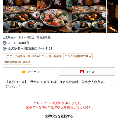
金沢駅チカ！和食が得意な「個室居酒屋」
3001～4000円
金沢駅兼六園口(東口)からすぐ!
【アプリ予約限定】最大800ポイント還元対象店
口コミ投稿特典対象店
適格請求書発行事業者
クーポン
コース
【宴会コース】ご予約のお客様 10名で1名完全無料！各種少人数宴会に
ぴったり！
カレンダーの更新に失敗しました。
下記ボタンを押して空席状況を更新してください。
空席状況を更新する