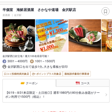
半個室 海鮮居酒屋 さかなや道場 金沢駅店
居酒屋
金沢駅
金沢駅西口好立地！最大100名収容可能！
3001～4000円
1001～1500円
金沢駅西口を出て徒歩1分｡大きな看板が目印
口コミ投稿特典対象店
ポイントプラス対象店
適格請求書発行事業者
クーポン
コース
【6/19～8/31来店限定・土日祝◎】通常1980円の90分飲み放題がクー
ポン利用で1500円（税込）！