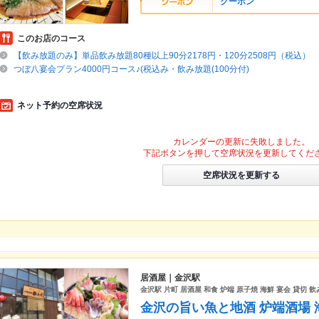
クーポン
このお店のコース
【飲み放題のみ】単品飲み放題80種以上90分2178円・120分2508円（税込）
つぼ八宴会プラン4000円コース♪(税込み・飲み放題(100分付)
ネット予約の空席状況
カレンダーの更新に失敗しました。
下記ボタンを押して空席状況を更新してくだ
空席状況を更新する
居酒屋｜金沢駅
金沢駅 片町 居酒屋 和食 炉端 原子焼 海鮮 宴会 貸切 
金沢の旨い魚と地酒 炉端酒場