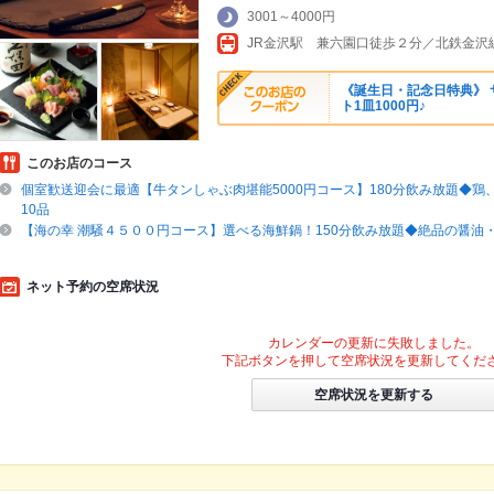
3001～4000円
JR金沢駅 兼六園口徒歩２分／北鉄金沢
《誕生日・記念日特典》 
ト1皿1000円♪
このお店のコース
個室歓送迎会に最適【牛タンしゃぶ肉堪能5000円コース】180分飲み放題◆鶏
10品
【海の幸 潮騒４５００円コース】選べる海鮮鍋！150分飲み放題◆絶品の醤油・
ネット予約の空席状況
カレンダーの更新に失敗しました。
下記ボタンを押して空席状況を更新してくだ
空席状況を更新する