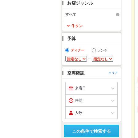
お店ジャンル
すべて
牛タン
予算
ディナー
ランチ
～
空席確認
クリア
この条件で検索する