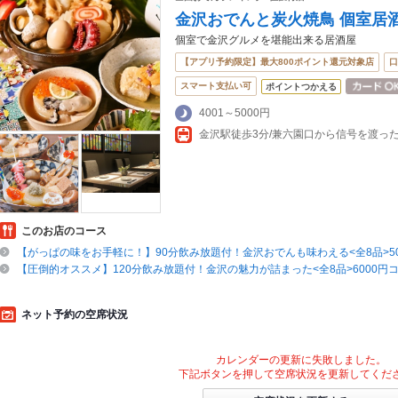
金沢おでんと炭火焼鳥 個室居
個室で金沢グルメを堪能出来る居酒屋
【アプリ予約限定】最大800ポイント還元対象店
口
スマート支払い可
ポイントつかえる
4001～5000円
金沢駅徒歩3分/兼六園口から信号を渡っ
このお店のコース
【がっぱの味をお手軽に！】90分飲み放題付！金沢おでんも味わえる<全8品>50
【圧倒的オススメ】120分飲み放題付！金沢の魅力が詰まった<全8品>6000円
ネット予約の空席状況
カレンダーの更新に失敗しました。
下記ボタンを押して空席状況を更新してくだ