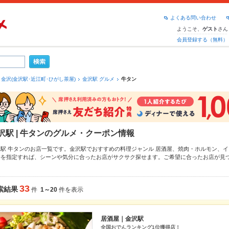
よくある問い合わせ
ようこそ、
さん
ゲスト
会員登録する（無料）
金沢(金沢駅･近江町･ひがし茶屋)
金沢駅 グルメ
牛タン
沢駅 | 牛タンのグルメ・クーポン情報
沢駅 牛タンのお店一覧です。金沢駅でおすすめの料理ジャンル
居酒屋
、
焼肉・ホルモン
、
イ
件を指定すれば、シーンや気分に合ったお店がサクサク探せます。ご希望に合ったお店が見
町
もチェックしてみてください。ホットペッパーグルメなら、お得なクーポンはもちろん、
のおすすめ料理など、お店の最新情報をご紹介しているので安心！24時間使える簡単便利な
飲み会にも、会社の宴会にも、デートやパーティーにもお得に便利にホットペッパーグルメ
33
索結果
件
1～20
件を表示
居酒屋｜金沢駅
全国おでんランキング1位獲得店！