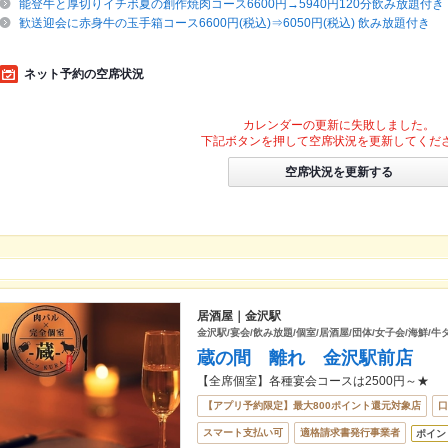
能登牛と厚切りイチボ夏の創作焼肉コース6600円→5940円120分飲み放題付き
歓送迎会に赤身牛の玉手箱コース6600円(税込)⇒6050円(税込) 飲み放題付き
ネット予約の空席状況
カレンダーの更新に失敗しました。
下記ボタンを押して空席状況を更新してくだ
空席状況を更新する
居酒屋｜金沢駅
金沢駅/宴会/飲み放題/個室/居酒屋/団体/女子会/海鮮/
蔵の間 離れ 金沢駅前店
【全席個室】各種宴会コースは2500円～★
【アプリ予約限定】最大800ポイント還元対象店
口
スマート支払い可
適格請求書発行事業者
ポイン