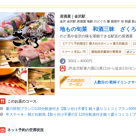
居酒屋｜金沢駅
金沢 金沢駅 居酒屋 海鮮 のどぐろ 蟹 能登牛 旬 刺盛 
地もの旬菜 和酒三昧 ざく
のど黒や金沢の味を堪能できる駅近の居酒屋
【アプリ予約限定】最大800ポイント還元対象店
口
スマート支払い可
適格請求書発行事業者
ポイン
3001～4000円
JR金沢駅兼六園口(東口)から徒歩2分/
人数分の 乾杯ドリンクサ
このお店のコース
夏の特別プラン◎120分飲放付き【取り分け不要】銘々盛りコミコミプラン500
牛ステーキ・朝どれ鮮魚【取り分け不要の】120分飲放付き銘々盛りコミコミプラ
ネット予約の空席状況