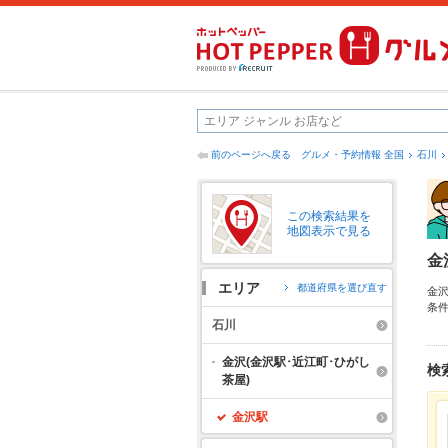
前のページへ戻る
グルメ・予約情報 全国
石川
この検索結果を
地図表示で見る
金
エリア
都道府県を選び直す
金
条
江
石川
節
の
金沢(金沢駅･近江町･ひがし
検
茶屋)
金沢駅