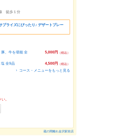
線 徒歩１分
サプライズにぴったり♪ デザートプレー
、豚、牛を堪能 全
5,000円
（税込）
塩 全9品
4,500円
（税込）
コース・メニューをもっと見る
さい。
蔵の間離れ金沢駅前店