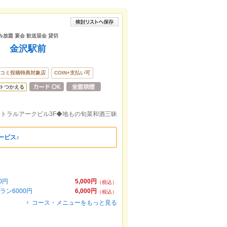
飲み放題 宴会 歓送迎会 貸切
ろ 金沢駅前
コミ投稿特典対象店
COIN+支払い可
トつかえる
セントラルアークビル3F◆地もの旬菜和酒三昧
ービス♪
0円
5,000円
（税込）
ン6000円
6,000円
（税込）
コース・メニューをもっと見る