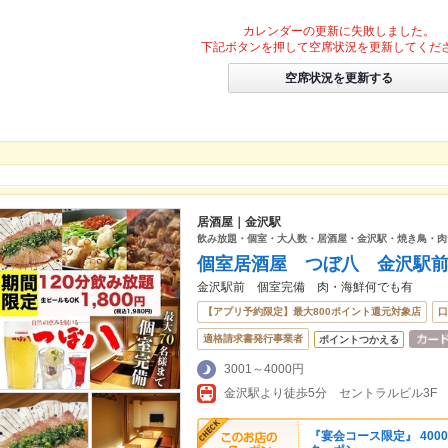
カレンダーの更新に失敗しました。
下記ボタンを押して空席状況を更新してくだ
空席状況を更新する
居酒屋｜金沢駅
飲み放題・個室・大人数・居酒屋・金沢駅・焼き鳥・肉
個室居酒屋 つぼ八 金沢駅
金沢駅前 個室完備 肉・海鮮何でも有
【アプリ予約限定】最大800ポイント還元対象店
口
適格請求書発行事業者
ポイントつかえる
3001～4000円
金沢駅より徒歩5分 セントラルビル3F
『宴会コース限定』 400