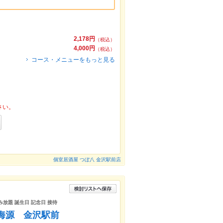
2,178円
（税込）
4,000円
（税込）
コース・メニューをもっと見る
さい。
個室居酒屋 つぼ八 金沢駅前店
飲み放題 誕生日 記念日 接待
 海源 金沢駅前