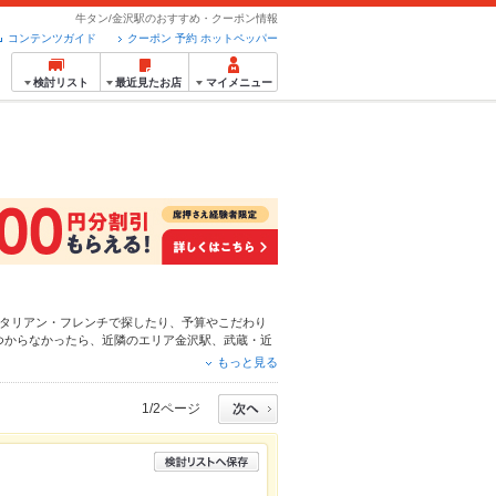
牛タン/金沢駅のおすすめ・クーポン情報
コンテンツガイド
クーポン 予約 ホットペッパー
検討リスト
最近見たお店
マイメニュー
タリアン・フレンチ
で探したり、予算やこだわり
つからなかったら、近隣のエリア
金沢駅
、
武蔵・近
こだわりメニュー
からあげ
、
お茶漬け
、
手羽先
や季
もっと見る
ネット予約が使えるお店も拡大中です。友達どうし
をご利用ください。
1/2ページ