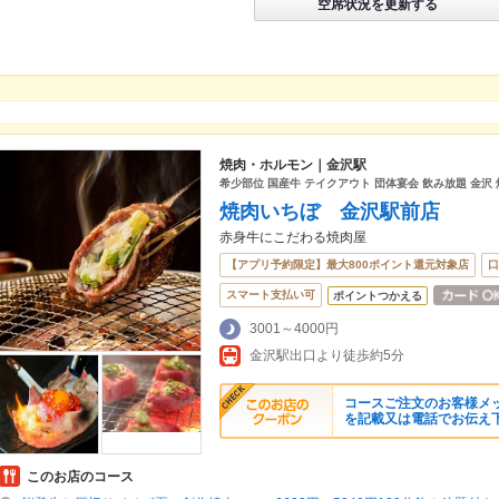
空席状況を更新する
焼肉・ホルモン｜金沢駅
希少部位 国産牛 テイクアウト 団体宴会 飲み放題 金沢 
焼肉いちぼ 金沢駅前店
赤身牛にこだわる焼肉屋
【アプリ予約限定】最大800ポイント還元対象店
口
スマート支払い可
ポイントつかえる
3001～4000円
金沢駅出口より徒歩約5分
コースご注文のお客様メ
を記載又は電話でお伝え
このお店のコース