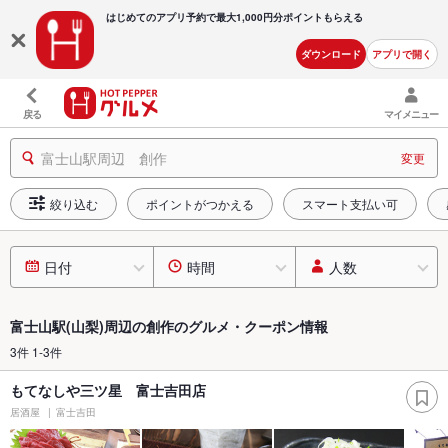
はじめてのアプリ予約で最大
1,000円分ポイントもらえる
ダウンロード
アプリで開く
戻る
マイメニュー
富士山駅周辺 創作
変更
絞り込む
ポイントがつかえる
スマート支払い可
日付
時間
人数
富士山駅(山梨)周辺の創作のグルメ・クーポン情報
3件 1-3件
もてなしや三ツ星 富士吉田店
居酒屋
富士吉田