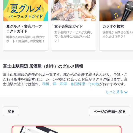
夏グルメ・宴会パーフ
女子会完全ガイド
カラオケ検索
ェクトガイド
女子会向けサービスが充実し
現在地から探せる近く
ているお得なお店がいっぱ
オケ店はコチラ！
幹事さんのお店探しを強力サ
い！
ポート！お店探しの決定版！
富士山駅周辺 居酒屋（創作）のグルメ情報
富士山駅周辺の創作のお店一覧です。駅からの距離で絞り込んだり、予算・こ
だわり条件を指定すれば、シーンや気分に合ったお店がサクサク探せます。富
士山駅の近くでは創作、
和風
、
洋・和洋・各国料理・その他
がおすすめです。
ホットペッパーグルメなら、お得なクーポンはもちろん、こだわりメニューや
もっと見る
季節のおすすめ料理など、お店の最新情報をご紹介しているので安心！24時間
使える簡単便利なネット予約が使えるお店も拡大中です。友達どうしの飲み会
にも、会社の宴会にも、デートやパーティーにもお得に便利にホットペッパー
グルメをご利用ください。
戻る
ページの先頭へ戻る