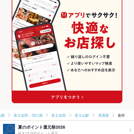
山梨
富士吉田・河口湖
富士吉田
富士山駅
居酒屋
創作
夏のポイント還元祭2026
最大15,000ポイント還元