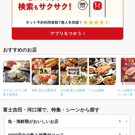
おすすめのお店
もてなしや三ツ星
魚民 富士山駅前店
かば屋 富士山駅前
いろは菜館
かっぱ寿司 
富士吉田店
店
インター店
富士吉田・河口湖で、特集・シーンから探す
1
魚・海鮮類がおいしいお店
1
4000円台の飲み放題付コース