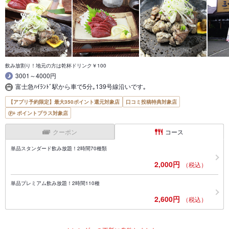
飲み放割り！地元の方は乾杯ドリンク￥100
3001～4000円
富士急ﾊｲﾗﾝﾄﾞ駅から車で5分｡139号線沿いです｡
【アプリ予約限定】最大350ポイント還元対象店
口コミ投稿特典対象店
ポイントプラス対象店
クーポン
コース
単品スタンダード飲み放題！2時間70種類
2,000円
（税込）
単品プレミアム飲み放題！2時間110種
2,600円
（税込）