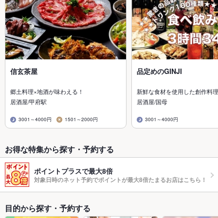
信玄茶屋
品定めのGINJI
郷土料理×地酒が味わえる！
新鮮な食材を使用した創作料
居酒屋/甲府駅
居酒屋/国母
3001～4000円
1501～2000円
3001～4000円
お得な特集から探す・予約する
ポイントプラスで最大8倍
対象日時のネット予約でポイントが最大8倍たまるお店はこちら！
目的から探す・予約する