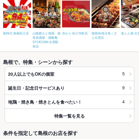
新時代 島根松江店
山陰郷土と地鶏 個
赤から 松江寺町店
個室de焼き鳥こさ
道とん堀 出
室居酒屋 酒肴庵-
と出雲店
SYUKOAN-出雲駅
前店
島根で、特集・シーンから探す
5
20人以上でもOKの個室
9
誕生日・記念日サービスあり
4
地鶏・焼き鳥・焼きとんを食べたい！
特集一覧を見る
条件を指定して島根のお店を探す