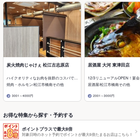
炭火焼肉じゃけぇ 松江古志原店
居酒屋 大河 東津田店
ハイクオリティなお肉を抜群のコスパで…
12/3リニューアルOPEN！宴
焼肉・ホルモン/松江市橋南その他
居酒屋/松江市橋南その他
3001～4000円
2001～3000円
お得な特集から探す・予約する
ポイントプラスで最大8倍
対象日時のネット予約でポイントが最大8倍たまるお店はこちら！