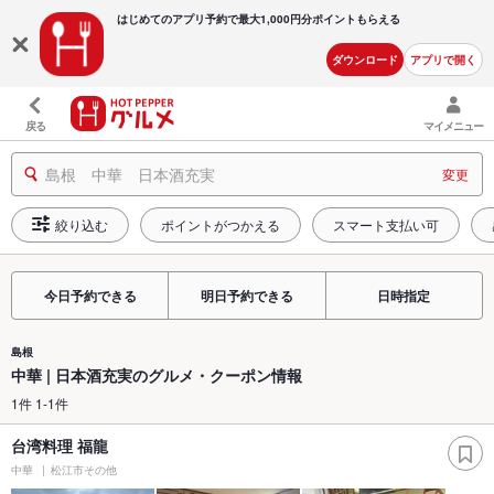
はじめてのアプリ予約で最大
1,000円分ポイントもらえる
ダウンロード
アプリで開く
戻る
マイメニュー
島根 中華 日本酒充実
変更
絞り込む
ポイントがつかえる
スマート支払い可
今日予約できる
明日予約できる
日時指定
島根
中華 | 日本酒充実のグルメ・クーポン情報
1件 1-1件
台湾料理 福龍
中華
松江市その他