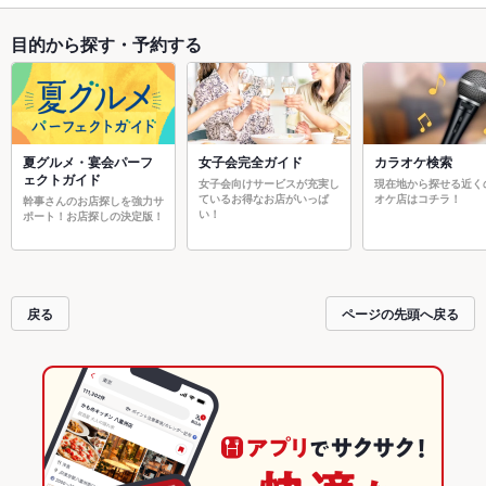
目的から探す・予約する
夏グルメ・宴会パーフ
女子会完全ガイド
カラオケ検索
ェクトガイド
女子会向けサービスが充実し
現在地から探せる近く
ているお得なお店がいっぱ
オケ店はコチラ！
幹事さんのお店探しを強力サ
い！
ポート！お店探しの決定版！
戻る
ページの先頭へ戻る