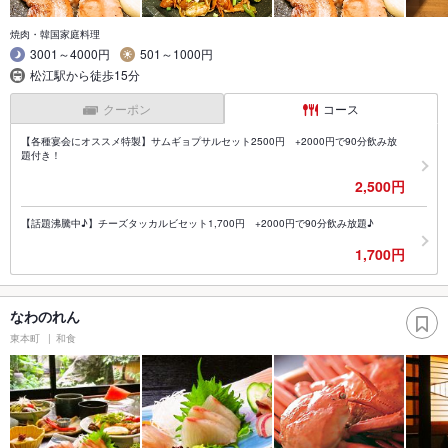
焼肉・韓国家庭料理
3001～4000円
501～1000円
松江駅から徒歩15分
クーポン
コース
【各種宴会にオススメ特製】サムギョプサルセット2500円 +2000円で90分飲み放
題付き！
2,500円
【話題沸騰中♪】チーズタッカルビセット1,700円 +2000円で90分飲み放題♪
1,700円
なわのれん
東本町
和食