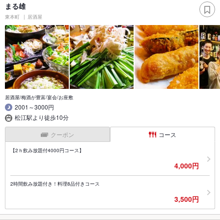
まる雄
東本町
居酒屋
居酒屋/梅酒が豊富/宴会/お座敷
2001～3000円
松江駅より徒歩10分
クーポン
コース
【2ｈ飲み放題付4000円コース】
4,000円
2時間飲み放題付き！料理8品付きコース
3,500円