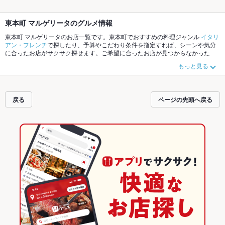
東本町 マルゲリータのグルメ情報
東本町 マルゲリータのお店一覧です。東本町でおすすめの料理ジャンル
イタリ
アン・フレンチ
で探したり、予算やこだわり条件を指定すれば、シーンや気分
に合ったお店がサクサク探せます。ご希望に合ったお店が見つからなかった
ら、近隣のエリア
松江駅
、
松江市橋南その他
、
東本町
もチェックしてみてくだ
もっと見る
さい。ホットペッパーグルメなら、お得なクーポンはもちろん、こだわりメニ
ュー
からあげ
、
馬刺し
、
お茶漬け
や季節のおすすめ料理など、お店の最新情報
をご紹介しているので安心！24時間使える簡単便利なネット予約が使えるお店
も拡大中です。友達どうしの飲み会にも、会社の宴会にも、デートやパーティ
戻る
ページの先頭へ戻る
ーにもお得に便利にホットペッパーグルメをご利用ください。