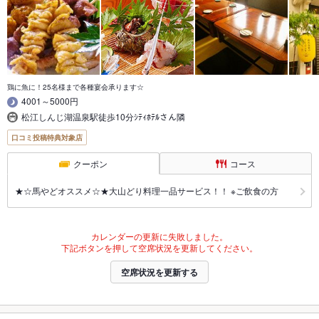
鶏に魚に！25名様まで各種宴会承ります☆
4001～5000円
松江しんじ湖温泉駅徒歩10分ｼﾃｨﾎﾃﾙさん隣
口コミ投稿特典対象店
クーポン
コース
★☆馬やどオススメ☆★大山どり料理一品サービス！！ ※ご飲食の方
カレンダーの更新に失敗しました。
下記ボタンを押して空席状況を更新してください。
空席状況を更新する