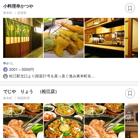
小料理串かつや
東本町
居酒屋
串かつ。
2001～3000円
松江駅北口より国道21号を真っ直ぐ進み東本町名…
でじや りょう （松江店）
東本町
韓国料理