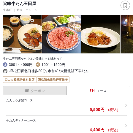
旨味牛たん玉田屋
東本町
焼肉・ホルモン
牛たん専門店ならではの美味しさを味わって
3001～4000円
1001～1500円
JR松江駅北口徒歩20分｡市営ﾊﾞｽ大橋北詰下車1分｡
口コミ投稿特典対象店
適格請求書発行事業者
クーポン
コース
たんしゃぶ鍋コース
5,500円
（税込）
牛たんディナーコース
4,400円
（税込）