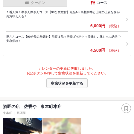
クーポン
コース
１番人気！牛さん豚さんコース【90分飲放付】絶品A５島根和牛と山陰の上質な豚が
両方味わえる！
6,000円
（税込）
豚さんコース【90分飲み放題付】前菜３品＋唐揚げポテト＋美味しい豚しゃぶ納得で
安心価格！
4,500円
（税込）
カレンダーの更新に失敗しました。
下記ボタンを押して空席状況を更新してください。
空席状況を更新する
酒匠の店 佐香や 東本町本店
東本町
居酒屋