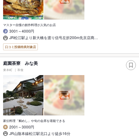
マスター自慢の創作料理が人気のお店
3001～4000円
JR松江駅より新大橋を渡り信号左折200m先京店商…
口コミ投稿特典対象店
庭園茶寮 みな美
東本町
和食
家伝料理「鯛めし」や旬の会席を堪能できる
2001～3000円
JR山陰本線松江駅北口より徒歩16分