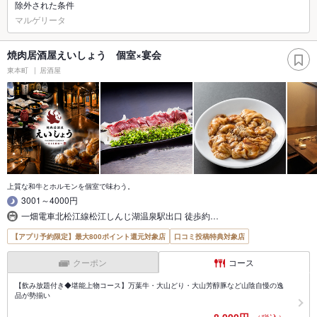
除外された条件
マルゲリータ
焼肉居酒屋えいしょう 個室×宴会
東本町
居酒屋
上質な和牛とホルモンを個室で味わう。
3001～4000円
一畑電車北松江線松江しんじ湖温泉駅出口 徒歩約…
【アプリ予約限定】最大800ポイント還元対象店
口コミ投稿特典対象店
クーポン
コース
【飲み放題付き◆堪能上物コース】万葉牛・大山どり・大山芳醇豚など山陰自慢の逸
品が勢揃い