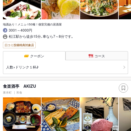
地酒あり！メニュ-150種！個室完備の居酒屋
3001～4000円
松江駅から徒歩15分､車なら7～8分です｡
口コミ投稿特典対象店
クーポン
コース
人数×ドリンク１杯♪
食楽酒亭 AKIZU
東本町
和食