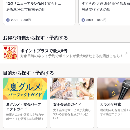
12/3リニューアルOPEN！宴会も…
すすきの 大通 海鮮 個室 飲み
居酒屋/松江市橋南その他
居酒屋/すすきの駅
2001～3000円
3001～4000円
お得な特集から探す・予約する
ポイントプラスで最大8倍
対象日時のネット予約でポイントが最大8倍たまるお店はこちら！
目的から探す・予約する
夏グルメ・宴会パーフ
女子会完全ガイド
カラオケ検索
ェクトガイド
女子会向けサービスが充実し
現在地から探せる近く
ているお得なお店がいっぱ
オケ店はコチラ！
幹事さんのお店探しを強力サ
い！
ポート！お店探しの決定版！