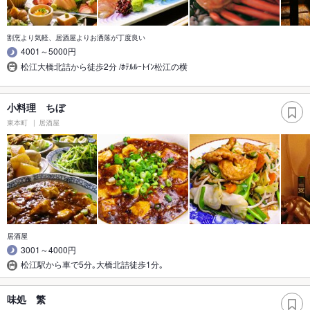
割烹より気軽、居酒屋よりお洒落が丁度良い
4001～5000円
松江大橋北詰から徒歩2分 /ﾎﾃﾙﾙｰﾄｲﾝ松江の横
小料理 ちぼ
東本町
居酒屋
居酒屋
3001～4000円
松江駅から車で5分｡大橋北詰徒歩1分｡
味処 繁