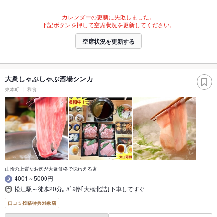
カレンダーの更新に失敗しました。
下記ボタンを押して空席状況を更新してください。
空席状況を更新する
大衆しゃぶしゃぶ酒場シンカ
東本町
和食
山陰の上質なお肉が大衆価格で味わえる店
4001～5000円
松江駅～徒歩20分｡ ﾊﾞｽ停｢大橋北詰｣下車してすぐ
口コミ投稿特典対象店