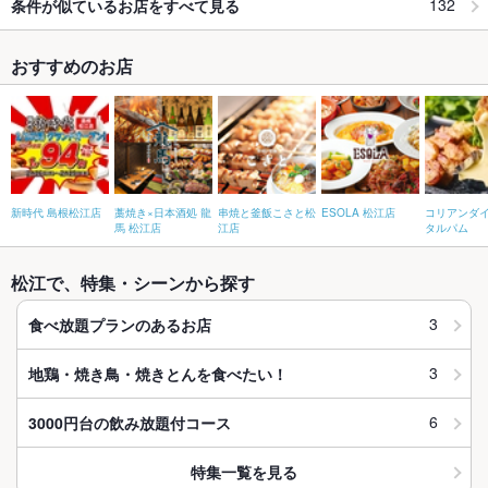
132
条件が似ているお店をすべて見る
おすすめのお店
新時代 島根松江店
藁焼き×日本酒処 龍
串焼と釜飯こさと松
ESOLA 松江店
コリアンダ
馬 松江店
江店
タルパム
松江で、特集・シーンから探す
3
食べ放題プランのあるお店
3
地鶏・焼き鳥・焼きとんを食べたい！
6
3000円台の飲み放題付コース
特集一覧を見る