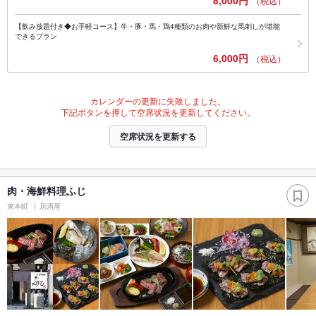
8,000円
（税込）
【飲み放題付き◆お手軽コース】牛・豚・馬・鶏4種類のお肉や新鮮な馬刺しが堪能
できるプラン
6,000円
（税込）
カレンダーの更新に失敗しました。
下記ボタンを押して空席状況を更新してください。
空席状況を更新する
肉・海鮮料理ふじ
東本町
居酒屋