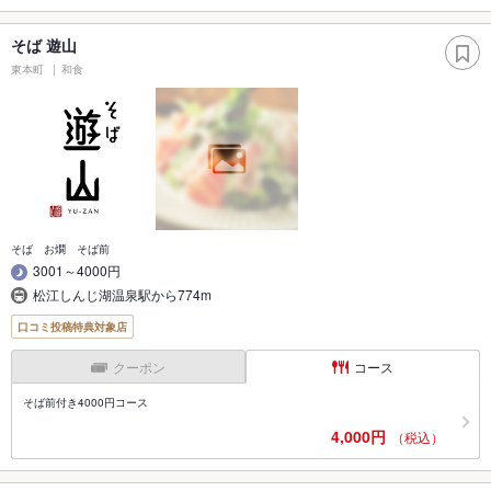
そば 遊山
東本町
和食
そば お燗 そば前
3001～4000円
松江しんじ湖温泉駅から774m
口コミ投稿特典対象店
クーポン
コース
そば前付き4000円コース
4,000円
（税込）