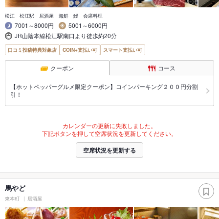
松江 松江駅 居酒屋 海鮮 鰻 会席料理
7001～8000円
5001～6000円
JR山陰本線松江駅南口より徒歩約20分
口コミ投稿特典対象店
COIN+支払い可
スマート支払い可
クーポン
コース
【ホットペッパーグルメ限定クーポン】コインパーキング２００円分割
引！
カレンダーの更新に失敗しました。
下記ボタンを押して空席状況を更新してください。
空席状況を更新する
馬やど
東本町
居酒屋