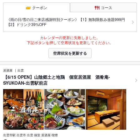
クーポン
コース
《雨の日/雪の日ご来店感謝特別クーポン》【1】無制限飲み放題999円
【2】ドリンク39%OFF
カレンダーの更新に失敗しました。
下記ボタンを押して空席状況を更新してください。
空席状況を更新する
居酒屋
出雲
【6/15 OPEN】山陰郷土と地鶏 個室居酒屋 酒肴庵-
SYUKOAN-出雲駅前店
出雲市駅 出雲市 出雲 個室 居酒屋 喫煙