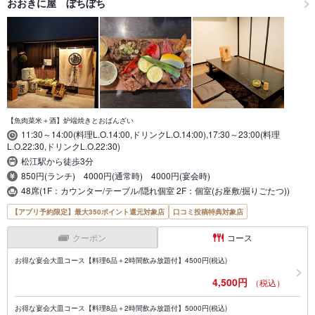
おおきに屋 ぼちぼち
【魚肉菜米＋酒】炉端焼きとおばんざい
11:30～14:00(料理L.O.14:00,ドリンクL.O.14:00),17:30～23:00(料理
L.O.22:30,ドリンクL.O.22:30)
松江駅から徒歩3分
850円(ランチ) 4000円(通常時) 4000円(宴会時)
48席(1F：カウンター/テーブル/隠れ個室 2F：個室(お座敷/掘りごたつ))
【アプリ予約限定】最大350ポイント還元対象店
口コミ投稿特典対象店
クーポン
コース
お得な宴会大皿コース【料理6品＋2時間飲み放題付】4500円(税込)
4,500円
（税込）
お得な宴会大皿コース【料理8品＋2時間飲み放題付】5000円(税込)