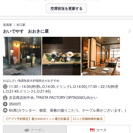
空席状況を更新する
居酒屋
松江駅
おいでやす おおきに屋
おばんざい地酒魚炭火炉端焼きがおすすめ
11:30～14:30(料理L.O.14:00,ドリンクL.O.14:00),17:30～22:15(料理
L.O.21:45,ドリンクL.O.21:45)
京店商店街中央､｢PASTA FACTORY ORTAGGIO｣向かい
3500円
60席(カウンター、個室、座敷の掘りごたつ、テーブル席がございます。)
【アプリ予約限定】最大350ポイント還元対象店
口コミ投稿特典対象店
クーポン
コース