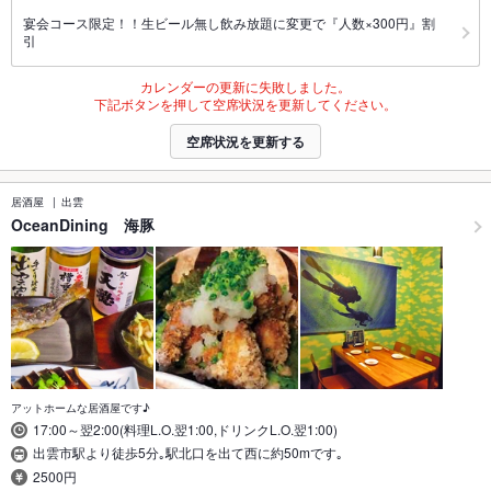
宴会コース限定！！生ビール無し飲み放題に変更で『人数×300円』割
引
カレンダーの更新に失敗しました。
下記ボタンを押して空席状況を更新してください。
空席状況を更新する
居酒屋
出雲
OceanDining 海豚
アットホームな居酒屋です♪
17:00～翌2:00(料理L.O.翌1:00,ドリンクL.O.翌1:00)
出雲市駅より徒歩5分｡駅北口を出て西に約50mです｡
2500円