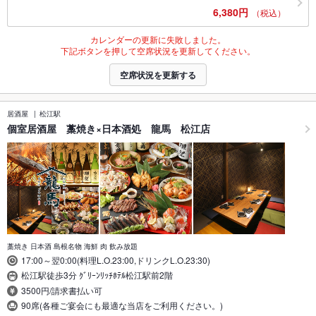
6,380円
（税込）
カレンダーの更新に失敗しました。
下記ボタンを押して空席状況を更新してください。
空席状況を更新する
居酒屋
松江駅
個室居酒屋 藁焼き×日本酒処 龍馬 松江店
藁焼き 日本酒 島根名物 海鮮 肉 飲み放題
17:00～翌0:00(料理L.O.23:00,ドリンクL.O.23:30)
松江駅徒歩3分 ｸﾞﾘｰﾝﾘｯﾁﾎﾃﾙ松江駅前2階
3500円/請求書払い可
90席(各種ご宴会にも最適な当店をご利用ください。)