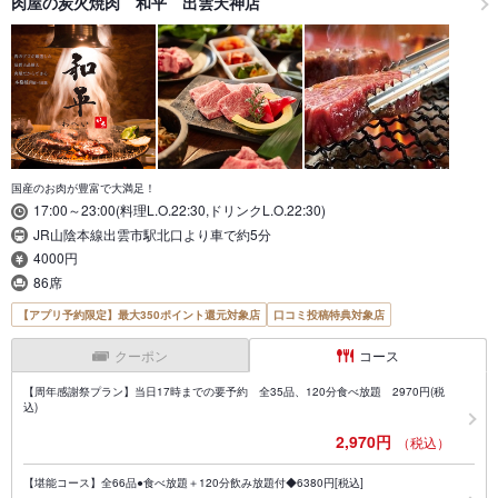
肉屋の炭火焼肉 和平 出雲天神店
国産のお肉が豊富で大満足！
17:00～23:00(料理L.O.22:30,ドリンクL.O.22:30)
JR山陰本線出雲市駅北口より車で約5分
4000円
86席
【アプリ予約限定】最大350ポイント還元対象店
口コミ投稿特典対象店
クーポン
コース
【周年感謝祭プラン】当日17時までの要予約 全35品、120分食べ放題 2970円(税
込)
2,970円
（税込）
【堪能コース】全66品●食べ放題＋120分飲み放題付◆6380円[税込]