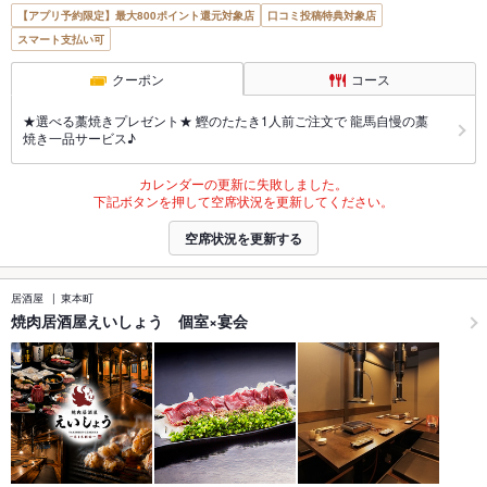
【アプリ予約限定】最大800ポイント還元対象店
口コミ投稿特典対象店
スマート支払い可
クーポン
コース
★選べる藁焼きプレゼント★ 鰹のたたき1人前ご注文で 龍馬自慢の藁
焼き一品サービス♪
カレンダーの更新に失敗しました。
下記ボタンを押して空席状況を更新してください。
空席状況を更新する
居酒屋
東本町
焼肉居酒屋えいしょう 個室×宴会