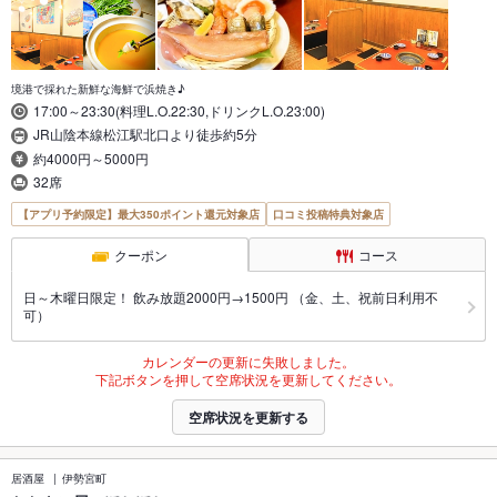
境港で採れた新鮮な海鮮で浜焼き♪
17:00～23:30(料理L.O.22:30,ドリンクL.O.23:00)
JR山陰本線松江駅北口より徒歩約5分
約4000円～5000円
32席
【アプリ予約限定】最大350ポイント還元対象店
口コミ投稿特典対象店
クーポン
コース
日～木曜日限定！ 飲み放題2000円→1500円 （金、土、祝前日利用不
可）
カレンダーの更新に失敗しました。
下記ボタンを押して空席状況を更新してください。
空席状況を更新する
居酒屋
伊勢宮町