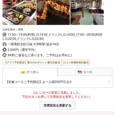
お好み焼き・焼肉
11:30～15:00(料理L.O.14:00,ドリンクL.O.14:00),17:00～23:00(料理
L.O.22:00,ドリンクL.O.22:30)
一畑電鉄北松江線 大津町駅 徒歩14分
2,000円（通常平均）
94席(ご宴会など承ります。ご予約はお早めに)
【アプリ予約限定】最大350ポイント還元対象店
口コミ投稿特典対象店
クーポン
コース
【対象コースご予約限定】お一人様300円引き♪
カレンダーの更新に失敗しました。
下記ボタンを押して空席状況を更新してください。
空席状況を更新する