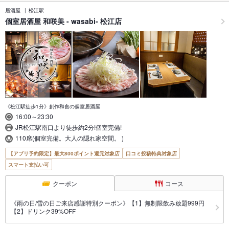
居酒屋
松江駅
個室居酒屋 和咲美 - wasabi- 松江店
《松江駅徒歩1分》創作和食の個室居酒屋
16:00～23:30
JR松江駅南口より徒歩約2分!個室完備!
110席(個室完備。大人の隠れ家空間。 )
【アプリ予約限定】最大800ポイント還元対象店
口コミ投稿特典対象店
スマート支払い可
クーポン
コース
《雨の日/雪の日ご来店感謝特別クーポン》【1】無制限飲み放題999円
【2】ドリンク39%OFF