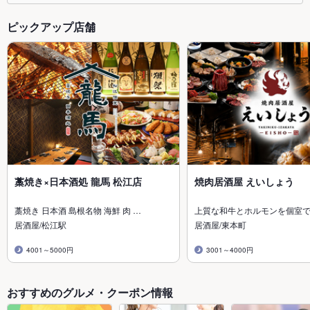
ピックアップ店舗
藁焼き×日本酒処 龍馬 松江店
焼肉居酒屋 えいしょう
藁焼き 日本酒 島根名物 海鮮 肉 …
上質な和牛とホルモンを個室
居酒屋/松江駅
居酒屋/東本町
4001～5000円
3001～4000円
おすすめのグルメ・クーポン情報