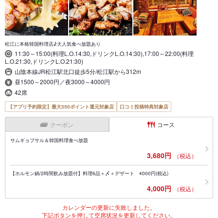
松江に本格韓国料理店♪大人気食べ放題あり
11:30～15:00(料理L.O.14:30,ドリンクL.O.14:30),17:00～22:00(料理
L.O.21:30,ドリンクL.O.21:30)
山陰本線JR松江駅北口徒歩5分/松江駅から312m
昼1500～2000円／夜3000～4000円
42席
【アプリ予約限定】最大350ポイント還元対象店
口コミ投稿特典対象店
クーポン
コース
サムギョプサル＆韓国料理食べ放題
3,680円
（税込）
【ホルモン鍋/2時間飲み放題付】料理6品＋〆＋デザート 4000円(税込)
4,000円
（税込）
カレンダーの更新に失敗しました。
下記ボタンを押して空席状況を更新してください。