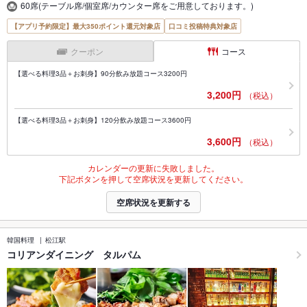
60席(テーブル席/個室席/カウンター席をご用意しております。)
【アプリ予約限定】最大350ポイント還元対象店
口コミ投稿特典対象店
クーポン
コース
【選べる料理3品＋お刺身】90分飲み放題コース3200円
3,200円
（税込）
【選べる料理3品＋お刺身】120分飲み放題コース3600円
3,600円
（税込）
カレンダーの更新に失敗しました。
下記ボタンを押して空席状況を更新してください。
空席状況を更新する
韓国料理
松江駅
コリアンダイニング タルパム