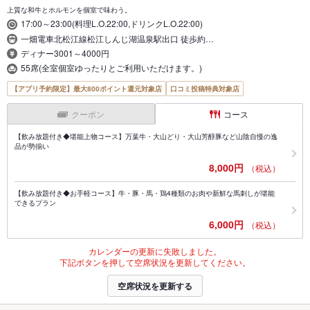
上質な和牛とホルモンを個室で味わう。
17:00～23:00(料理L.O.22:00,ドリンクL.O.22:00)
一畑電車北松江線松江しんじ湖温泉駅出口 徒歩約…
ディナー3001～4000円
55席(全室個室ゆったりとご利用いただけます。)
【アプリ予約限定】最大800ポイント還元対象店
口コミ投稿特典対象店
クーポン
コース
【飲み放題付き◆堪能上物コース】万葉牛・大山どり・大山芳醇豚など山陰自慢の逸
品が勢揃い
8,000円
（税込）
【飲み放題付き◆お手軽コース】牛・豚・馬・鶏4種類のお肉や新鮮な馬刺しが堪能
できるプラン
6,000円
（税込）
カレンダーの更新に失敗しました。
下記ボタンを押して空席状況を更新してください。
空席状況を更新する