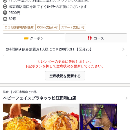
出雲市駅南口を出てすぐﾛｰﾀﾘｰの右側にございます
2500円
62席
口コミ投稿特典対象店
COIN+支払い可
スマート支払い可
クーポン
コース
2時間制★飲み放題お1人様につき200円OFF【区分25】
カレンダーの更新に失敗しました。
下記ボタンを押して空席状況を更新してください。
空席状況を更新する
洋食
松江市橋南その他
ベビーフェイスプラネッツ松江田和山店