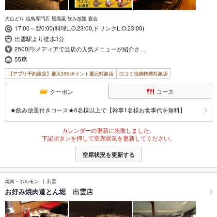
大山どり 焼鳥専門店 居酒屋 飲み放題 宴会
17:00～翌0:00(料理L.O.23:00,ドリンクL.O.23:00)
出雲駅より徒歩3分
2500円/メディアで当店の人気メニューが紹介さ…
55席
【アプリ予約限定】最大350ポイント還元対象店
口コミ投稿特典対象店
クーポン
コース
★飲み放題付きコース★6名様以上で【幹事1名様お食事代を無料】
カレンダーの更新に失敗しました。
下記ボタンを押して空席状況を更新してください。
空席状況を更新する
焼肉・ホルモン
出雲
お好み焼肉道とん堀 出雲店