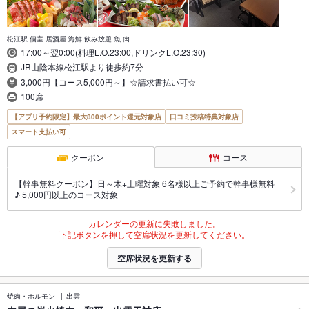
松江駅 個室 居酒屋 海鮮 飲み放題 魚 肉
17:00～翌0:00(料理L.O.23:00,ドリンクL.O.23:30)
JR山陰本線松江駅より徒歩約7分
3,000円【コース5,000円～】☆請求書払い可☆
100席
【アプリ予約限定】最大800ポイント還元対象店
口コミ投稿特典対象店
スマート支払い可
クーポン
コース
【幹事無料クーポン】日～木+土曜対象 6名様以上ご予約で幹事様無料
♪ 5,000円以上のコース対象
カレンダーの更新に失敗しました。
下記ボタンを押して空席状況を更新してください。
空席状況を更新する
焼肉・ホルモン
出雲