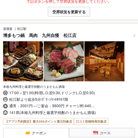
下記ボタンを押して空席状況を更新してください。
空席状況を更新する
居酒屋
松江駅
博多もつ鍋 馬肉 九州自慢 松江店
本格九州料理と厳選芋焼酎のうまかもん酒場
17:00～翌1:00(料理L.O.翌0:30,ドリンクL.O.翌0:30)
松江駅より徒歩5分/ｸﾞﾘｰﾝﾘｯﾁﾎﾃﾙ1階
通常：3001円～/ご宴会：3600円 チャージ料:440…
141席(本格九州料理と厳選芋焼酎のうまかもん酒場)
【アプリ予約限定】最大350ポイント還元対象店
口コミ投稿特典対象店
クーポン
コース