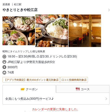
居酒屋
松江駅
やきとりときや松江店
昭和にタイムスリップした様な焼鳥屋
18:00～翌3:30(料理L.O.翌3:30,ドリンクL.O.翌3:30)
JR松江駅より伊勢宮方面徒歩約5分
3000円
74席
【アプリ予約限定】最大350ポイント還元対象店
口コミ投稿特典対象店
クーポン
コース
全員にもつ煮込み(300円)サービス♪
カレンダーの更新に失敗しました。