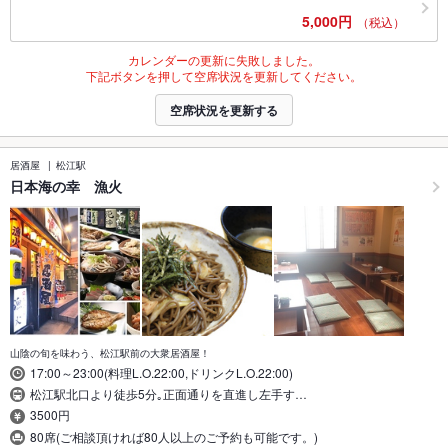
5,000円
（税込）
カレンダーの更新に失敗しました。
下記ボタンを押して空席状況を更新してください。
空席状況を更新する
居酒屋
松江駅
日本海の幸 漁火
山陰の旬を味わう、松江駅前の大衆居酒屋！
17:00～23:00(料理L.O.22:00,ドリンクL.O.22:00)
松江駅北口より徒歩5分｡正面通りを直進し左手す…
3500円
80席(ご相談頂ければ80人以上のご予約も可能です。)