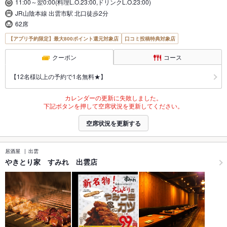
11:00～翌0:00(料理L.O.23:00,ドリンクL.O.23:00)
JR山陰本線 出雲市駅 北口徒歩2分
62席
【アプリ予約限定】最大800ポイント還元対象店
口コミ投稿特典対象店
クーポン
コース
【12名様以上の予約で1名無料★】
カレンダーの更新に失敗しました。
下記ボタンを押して空席状況を更新してください。
空席状況を更新する
居酒屋
出雲
やきとり家 すみれ 出雲店