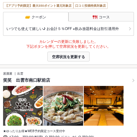
【アプリ予約限定】最大350ポイント還元対象店
口コミ投稿特典対象店
クーポン
コース
いつでも使えて嬉しい♪ お会計５％OFF ※飲み放題料金は割引適用外
カレンダーの更新に失敗しました。
下記ボタンを押して空席状況を更新してください。
空席状況を更新する
居酒屋
出雲
笑笑 出雲市南口駅前店
★ゆったりお得★WEB予約限定コース受付中
17:00～翌3:00(料理L.O.翌2:30,ドリンクL.O.翌2:30)