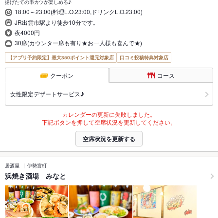
揚げたての串カツが楽しめる♪
18:00～23:00(料理L.O.23:00,ドリンクL.O.23:00)
JR出雲市駅より徒歩10分です｡
夜4000円
30席(カウンター席も有り★お一人様も喜んで★)
【アプリ予約限定】最大350ポイント還元対象店
口コミ投稿特典対象店
クーポン
コース
女性限定デザートサービス♪
カレンダーの更新に失敗しました。
下記ボタンを押して空席状況を更新してください。
空席状況を更新する
居酒屋
伊勢宮町
浜焼き酒場 みなと