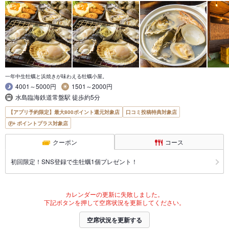
一年中生牡蠣と浜焼きが味わえる牡蠣小屋。
4001～5000円
1501～2000円
水島臨海鉄道常盤駅 徒歩約5分
【アプリ予約限定】最大800ポイント還元対象店
口コミ投稿特典対象店
ポイントプラス対象店
クーポン
コース
初回限定！SNS登録で生牡蠣1個プレゼント！
カレンダーの更新に失敗しました。
下記ボタンを押して空席状況を更新してください。
空席状況を更新する