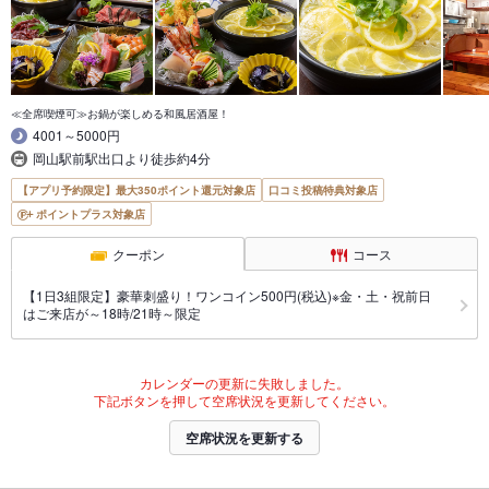
≪全席喫煙可≫お鍋が楽しめる和風居酒屋！
4001～5000円
岡山駅前駅出口より徒歩約4分
【アプリ予約限定】最大350ポイント還元対象店
口コミ投稿特典対象店
ポイントプラス対象店
クーポン
コース
【1日3組限定】豪華刺盛り！ワンコイン500円(税込)※金・土・祝前日
はご来店が～18時/21時～限定
カレンダーの更新に失敗しました。
下記ボタンを押して空席状況を更新してください。
空席状況を更新する