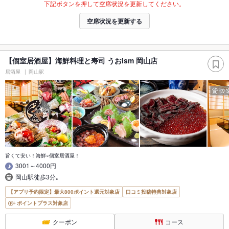
下記ボタンを押して空席状況を更新してください。
空席状況を更新する
【個室居酒屋】海鮮料理と寿司 うおism 岡山店
居酒屋
岡山駅
旨くて安い！海鮮×個室居酒屋！
3001～4000円
岡山駅徒歩3分｡
【アプリ予約限定】最大800ポイント還元対象店
口コミ投稿特典対象店
ポイントプラス対象店
クーポン
コース