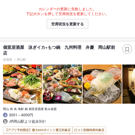
カレンダーの更新に失敗しました。
下記ボタンを押して空席状況を更新してください。
空席状況を更新する
個室居酒屋 泳ぎイカ×もつ鍋 九州料理 弁慶 岡山駅前
店
居酒屋
岡山駅
岡山 肉 魚 海鮮 鍋 個室居酒屋 飲み放題
3001～4000円
JR岡山駅より徒歩3分!
【アプリ予約限定】最大800ポイント還元対象店
口コミ投稿特典対象店