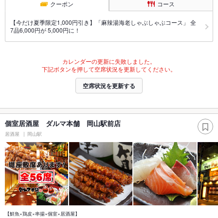
クーポン
コース
【今だけ夏季限定1,000円引き】「麻辣湯海老しゃぶしゃぶコース」 全
7品6,000円が 5,000円に！
カレンダーの更新に失敗しました。
下記ボタンを押して空席状況を更新してください。
空席状況を更新する
個室居酒屋 ダルマ本舗 岡山駅前店
居酒屋
岡山駅
【鮮魚×鶏皮×串揚×個室×居酒屋】