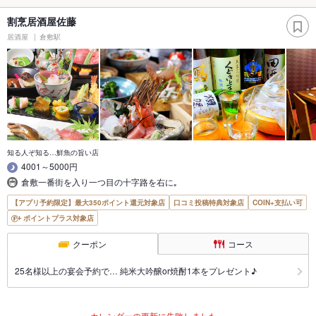
割烹居酒屋佐藤
居酒屋
倉敷駅
知る人ぞ知る…鮮魚の旨い店
4001～5000円
倉敷一番街を入り一つ目の十字路を右に｡
【アプリ予約限定】最大350ポイント還元対象店
口コミ投稿特典対象店
COIN+支払い可
ポイントプラス対象店
クーポン
コース
25名様以上の宴会予約で… 純米大吟醸or焼酎1本をプレゼント♪
カレンダーの更新に失敗しました。