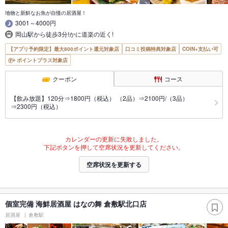
地物と新鮮なお魚が自慢の居酒屋！
3001～4000円
岡山駅から徒歩3分!かに道楽の近く!
【アプリ予約限定】最大800ポイント還元対象店
口コミ投稿特典対象店
COIN+支払い可
ポイントプラス対象店
クーポン
コース
【飲み放題】120分⇒1800円（税込） （2品）⇒2100円/（3品）
⇒2300円（税込）
カレンダーの更新に失敗しました。
下記ボタンを押して空席状況を更新してください。
空席状況を更新する
個室完備 海鮮居酒屋 はなの舞 倉敷駅北口店
居酒屋
倉敷駅