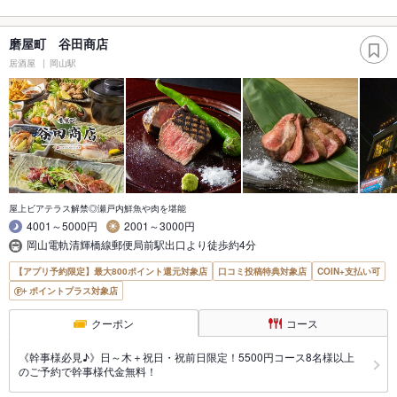
磨屋町 谷田商店
居酒屋
岡山駅
屋上ビアテラス解禁◎瀬戸内鮮魚や肉を堪能
4001～5000円
2001～3000円
岡山電軌清輝橋線郵便局前駅出口より徒歩約4分
【アプリ予約限定】最大800ポイント還元対象店
口コミ投稿特典対象店
COIN+支払い可
ポイントプラス対象店
クーポン
コース
《幹事様必見♪》日～木＋祝日・祝前日限定！5500円コース8名様以上
のご予約で幹事様代金無料！