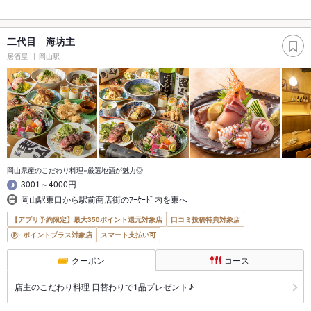
二代目 海坊主
居酒屋
岡山駅
岡山県産のこだわり料理×厳選地酒が魅力◎
3001～4000円
岡山駅東口から駅前商店街のｱｰｹｰﾄﾞ内を東へ
【アプリ予約限定】最大350ポイント還元対象店
口コミ投稿特典対象店
ポイントプラス対象店
スマート支払い可
クーポン
コース
店主のこだわり料理 日替わりで1品プレゼント♪