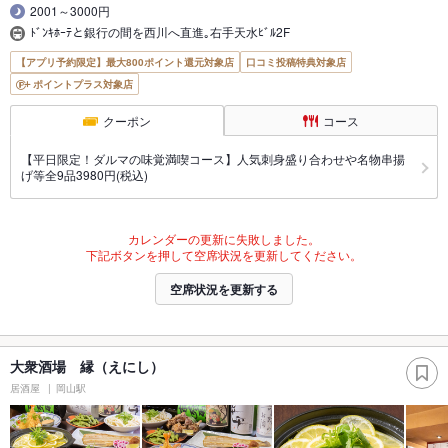
2001～3000円
ﾄﾞﾝｷﾎｰﾃと銀行の間を西川へ直進｡右手天水ﾋﾞﾙ2F
【アプリ予約限定】最大800ポイント還元対象店
口コミ投稿特典対象店
ポイントプラス対象店
クーポン
コース
【平日限定！ダルマの味覚満喫コース】人気刺身盛り合わせや名物串揚
げ等全9品3980円(税込)
カレンダーの更新に失敗しました。
下記ボタンを押して空席状況を更新してください。
空席状況を更新する
大衆酒場 縁（えにし）
居酒屋
岡山駅