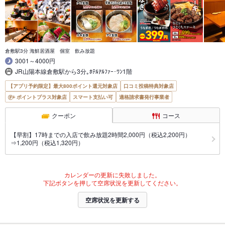
倉敷駅3分 海鮮居酒屋 個室 飲み放題
3001～4000円
JR山陽本線倉敷駅から3分｡ﾎﾃﾙｱﾙﾌｧｰ･ﾜﾝ1階
【アプリ予約限定】最大800ポイント還元対象店
口コミ投稿特典対象店
ポイントプラス対象店
スマート支払い可
適格請求書発行事業者
クーポン
コース
【早割】17時までの入店で飲み放題2時間2,000円（税込2,200円）
⇒1,200円（税込1,320円）
カレンダーの更新に失敗しました。
下記ボタンを押して空席状況を更新してください。
空席状況を更新する