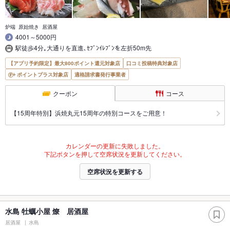
炉端 原始焼き 居酒屋
4001～5000円
駅徒歩4分｡大通りを直進､ｾﾌﾞﾝｲﾚﾌﾞﾝを左折50m先
【アプリ予約限定】最大800ポイント還元対象店
口コミ投稿特典対象店
ポイントプラス対象店
適格請求書発行事業者
クーポン
コース
【15周年特別】浜焼丸元15周年の特別コースをご用意！
カレンダーの更新に失敗しました。
下記ボタンを押して空席状況を更新してください。
空席状況を更新する
水島 牡蠣小屋 燎 居酒屋
居酒屋
水島