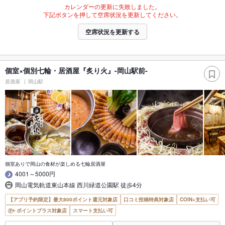
カレンダーの更新に失敗しました。
下記ボタンを押して空席状況を更新してください。
空席状況を更新する
個室×個別七輪・居酒屋『炙り火』-岡山駅前-
居酒屋
岡山駅
個室ありで岡山の食材が楽しめる七輪居酒屋
4001～5000円
岡山電気軌道東山本線 西川緑道公園駅 徒歩4分
【アプリ予約限定】最大800ポイント還元対象店
口コミ投稿特典対象店
COIN+支払い可
ポイントプラス対象店
スマート支払い可