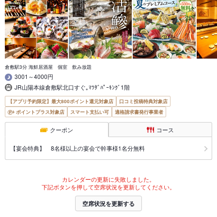
倉敷駅3分 海鮮居酒屋 個室 飲み放題
3001～4000円
JR山陽本線倉敷駅北口すぐ｡ﾏﾂﾀﾞﾊﾟｰｷﾝｸﾞ1階
【アプリ予約限定】最大800ポイント還元対象店
口コミ投稿特典対象店
ポイントプラス対象店
スマート支払い可
適格請求書発行事業者
クーポン
コース
【宴会特典】 8名様以上の宴会で幹事様1名分無料
カレンダーの更新に失敗しました。
下記ボタンを押して空席状況を更新してください。
空席状況を更新する