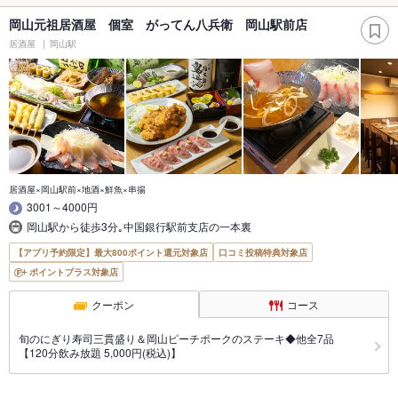
岡山元祖居酒屋 個室 がってん八兵衛 岡山駅前店
居酒屋
岡山駅
居酒屋×岡山駅前×地酒×鮮魚×串揚
3001～4000円
岡山駅から徒歩3分｡中国銀行駅前支店の一本裏
【アプリ予約限定】最大800ポイント還元対象店
口コミ投稿特典対象店
ポイントプラス対象店
クーポン
コース
旬のにぎり寿司三貫盛り＆岡山ピーチポークのステーキ◆他全7品
【120分飲み放題 5,000円(税込)】