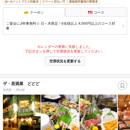
ポイントプラス対象店
スマート支払い可
適格請求書発行事業者
クーポン
コース
ご宴会に♪幹事無料☆ 日～木限定！6名様以上 4,000円以上のコース対
象
カレンダーの更新に失敗しました。
下記ボタンを押して空席状況を更新してください。
空席状況を更新する
ザ・居酒屋 どどど
居酒屋
岡山駅