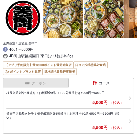
全席個室！居酒屋 笑衛門
4001～5000円
JR岡山駅後楽園口(東口)より徒歩約8分
【アプリ予約限定】最大800ポイント還元対象店
口コミ投稿特典対象店
ポイントプラス対象店
適格請求書発行事業者
クーポン
コース
板長厳選刺身4種盛り！お料理全9品 ＋120分飲放付き6000円⇒5000円
5,000円
（税込）
笑衛門名物炊き餃子！板長厳選刺身4種盛り！お料理全10品 6500円⇒5500円（税
込）
5,500円
（税込）