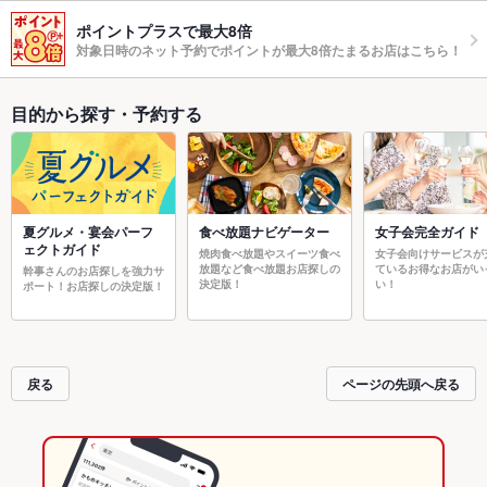
ポイントプラスで最大8倍
対象日時のネット予約でポイントが最大8倍たまるお店はこちら！
目的から探す・予約する
夏グルメ・宴会パーフ
食べ放題ナビゲーター
女子会完全ガイド
ェクトガイド
焼肉食べ放題やスイーツ食べ
女子会向けサービスが
放題など食べ放題お店探しの
ているお得なお店がい
幹事さんのお店探しを強力サ
決定版！
い！
ポート！お店探しの決定版！
戻る
ページの先頭へ戻る