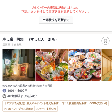
カレンダーの更新に失敗しました。
下記ボタンを押して空席状況を更新してください。
空席状況を更新する
寿し膳 阿知 （すしぜん あち）
居酒屋
倉敷駅
釣り好きの大将目利きの鮮魚を味わう寿司処
4001～5000円
JR倉敷駅より徒歩3分
【アプリ予約限定】最大350ポイント還元対象店
口コミ投稿特典対象店
COIN+支払い可
ポイントプラス対象店
スマート支払い可