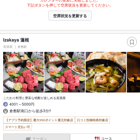
下記ボタンを押して空席状況を更新してください。
空席状況を更新する
Izakaya 蓮根
居酒屋
倉敷駅
こだわり料理と豊富な焼酎が楽しめる居酒屋
4001～5000円
倉敷駅南口から徒歩3分!!
【アプリ予約限定】最大350ポイント還元対象店
口コミ投稿特典対象店
スマート支払い可
クーポン
コース