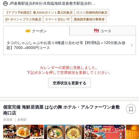
JR倉敷駅徒歩約6分/水島臨海鉄道倉敷市駅徒歩約…
【アプリ予約限定】最大800ポイント還元対象店
口コミ投稿特典対象店
ポイントプラス対象店
スマート支払い可
適格請求書発行事業者
クーポン
コース
タコのしゃぶしゃぶやお造り4種盛り合わせ等【料理8品＋120分飲み放
題】7000→6000円コース
カレンダーの更新に失敗しました。
下記ボタンを押して空席状況を更新してください。
空席状況を更新する
個室完備 海鮮居酒屋 はなの舞 ホテル・アルファーワン倉敷
南口店
居酒屋
倉敷駅