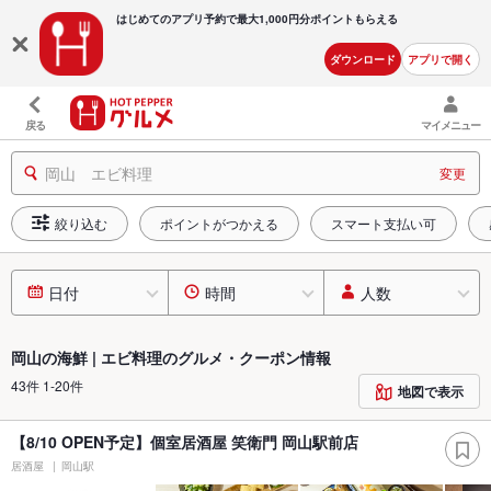
はじめてのアプリ予約で最大
1,000円分ポイントもらえる
ダウンロード
アプリで開く
戻る
マイメニュー
岡山 エビ料理
変更
絞り込む
ポイントがつかえる
スマート支払い可
日付
時間
人数
岡山の海鮮 | エビ料理のグルメ・クーポン情報
43件 1-20件
地図で表示
【8/10 OPEN予定】個室居酒屋 笑衛門 岡山駅前店
居酒屋
岡山駅