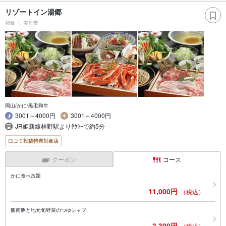
リゾートイン湯郷
和食
美作市
岡山/かに/黒毛和牛
3001～4000円
3001～4000円
JR姫新線林野駅よりﾀｸｼｰで約5分
口コミ投稿特典対象店
クーポン
コース
かに食べ放題
11,000円
（税込）
飯南豚と地元旬野菜のつゆシャブ
3,300円
（税込）