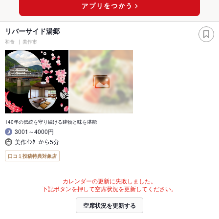
リバーサイド湯郷
和食
美作市
140年の伝統を守り続ける建物と味を堪能
3001～4000円
美作ｲﾝﾀｰから5分
口コミ投稿特典対象店
カレンダーの更新に失敗しました。
下記ボタンを押して空席状況を更新してください。
空席状況を更新する