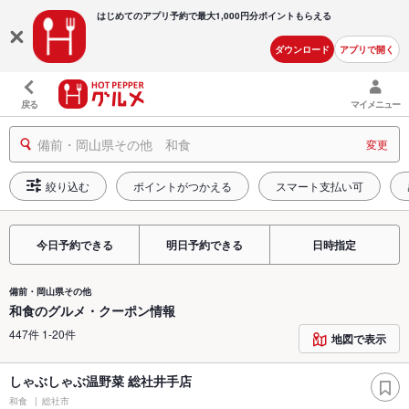
はじめてのアプリ予約で最大
1,000円分ポイントもらえる
ダウンロード
アプリで開く
戻る
マイメニュー
備前・岡山県その他 和食
変更
絞り込む
ポイントがつかえる
スマート支払い可
今日予約できる
明日予約できる
日時指定
備前・岡山県その他
和食のグルメ・クーポン情報
447件 1-20件
地図で表示
しゃぶしゃぶ温野菜 総社井手店
和食
総社市