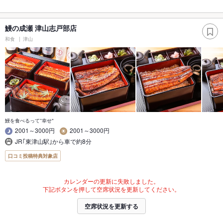
鰻の成瀬 津山志戸部店
和食
津山
鰻を食べるって''幸せ"
2001～3000円
2001～3000円
JR｢東津山駅｣から車で約8分
口コミ投稿特典対象店
カレンダーの更新に失敗しました。
下記ボタンを押して空席状況を更新してください。
空席状況を更新する