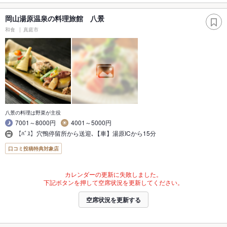
岡山湯原温泉の料理旅館 八景
和食
真庭市
八景の料理は野菜が主役
7001～8000円
4001～5000円
【ﾊﾞｽ】穴鴨停留所から送迎､【車】湯原ICから15分
口コミ投稿特典対象店
カレンダーの更新に失敗しました。
下記ボタンを押して空席状況を更新してください。
空席状況を更新する