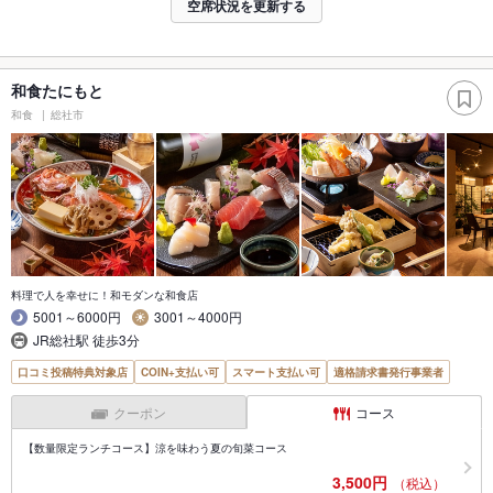
空席状況を更新する
和食たにもと
和食
総社市
料理で人を幸せに！和モダンな和食店
5001～6000円
3001～4000円
JR総社駅 徒歩3分
口コミ投稿特典対象店
COIN+支払い可
スマート支払い可
適格請求書発行事業者
クーポン
コース
【数量限定ランチコース】涼を味わう夏の旬菜コース
3,500円
（税込）