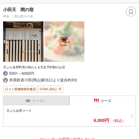
小田天 間の宿
和食
岡山県その他
天ぷら会席料理が味わえる完全予約制のお店
5001～6000円
井原鉄道小田(岡山)駅出口より徒歩約3分
口コミ投稿特典対象店
COIN+支払い可
クーポン
コース
天ぷら会席コース
6,000円
（税込）
カレンダーの更新に失敗しました。