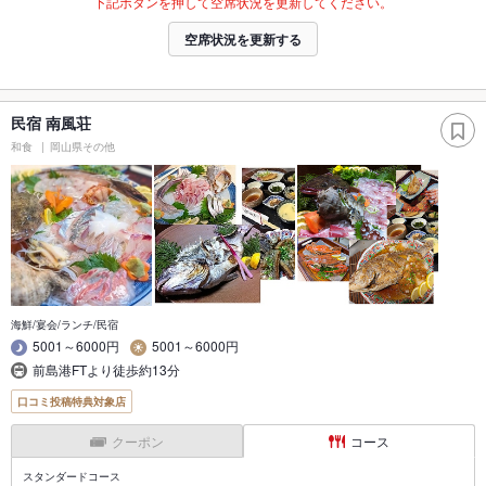
下記ボタンを押して空席状況を更新してください。
空席状況を更新する
民宿 南風荘
和食
岡山県その他
海鮮/宴会/ランチ/民宿
5001～6000円
5001～6000円
前島港FTより徒歩約13分
口コミ投稿特典対象店
クーポン
コース
スタンダードコース