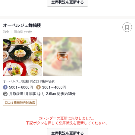
空席状況を更新する
オーベルジュ舞鶴楼
和食
岡山県その他
オーベルジュ/誕生日/記念日/接待/会食
5001～6000円
3001～4000円
井原鉄道｢井原駅｣より 2.6km 徒歩約35分
口コミ投稿特典対象店
カレンダーの更新に失敗しました。
下記ボタンを押して空席状況を更新してください。
空席状況を更新する