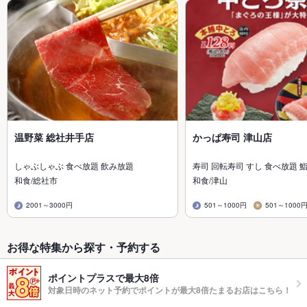
温野菜 総社井手店
かっぱ寿司 津山店
しゃぶしゃぶ 食べ放題 飲み放題
寿司 回転寿司 すし 食べ放題 鮨
和食/総社市
和食/津山
2001～3000円
501～1000円
501～1000
お得な特集から探す・予約する
ポイントプラスで最大8倍
対象日時のネット予約でポイントが最大8倍たまるお店はこちら！