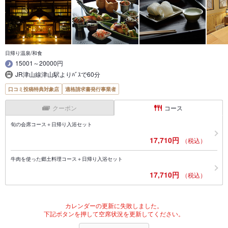
日帰り温泉/和食
15001～20000円
JR津山線津山駅よりﾊﾞｽで60分
口コミ投稿特典対象店
適格請求書発行事業者
クーポン
コース
旬の会席コース＋日帰り入浴セット
17,710円
（税込）
牛肉を使った郷土料理コース＋日帰り入浴セット
17,710円
（税込）
カレンダーの更新に失敗しました。
下記ボタンを押して空席状況を更新してください。