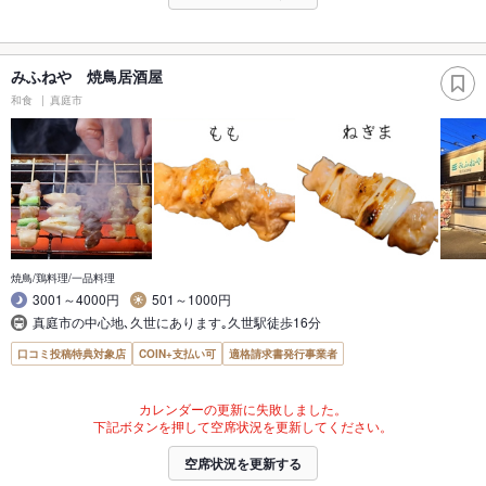
みふねや 焼鳥居酒屋
和食
真庭市
焼鳥/鶏料理/一品料理
3001～4000円
501～1000円
真庭市の中心地､久世にあります｡久世駅徒歩16分
口コミ投稿特典対象店
COIN+支払い可
適格請求書発行事業者
カレンダーの更新に失敗しました。
下記ボタンを押して空席状況を更新してください。
空席状況を更新する