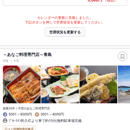
カレンダーの更新に失敗しました。
下記ボタンを押して空席状況を更新してください。
空席状況を更新する
～あなご料理専門店～青島
和食
牛窓
創業35年｜牛窓のあなご料理専門店
5001～6000円
3001～4000円
ﾌﾞﾙｰﾗｲﾝ邑久ICより車で約10分|無料駐車場完備
口コミ投稿特典対象店