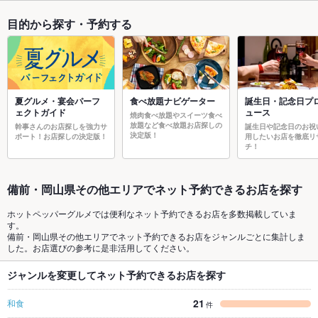
目的から探す・予約する
夏グルメ・宴会パーフ
食べ放題ナビゲーター
誕生日・記念日プ
ェクトガイド
ュース
焼肉食べ放題やスイーツ食べ
放題など食べ放題お店探しの
幹事さんのお店探しを強力サ
誕生日や記念日のお祝
決定版！
ポート！お店探しの決定版！
用したいお店を徹底リ
チ！
備前・岡山県その他エリアでネット予約できるお店を探す
ホットペッパーグルメでは便利なネット予約できるお店を多数掲載していま
す。
備前・岡山県その他エリアでネット予約できるお店をジャンルごとに集計しま
した。お店選びの参考に是非活用してください。
ジャンルを変更してネット予約できるお店を探す
21
和食
件