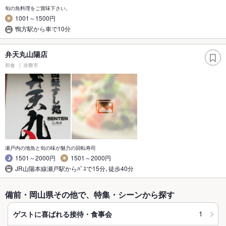
旬の魚料理をご賞味下さい。
1001～1500円
鴨方駅から車で10分
弁天丸山陽店
和食
赤磐市
瀬戸内の地魚と旬の味が魅力の回転寿司
1501～2000円
1501～2000円
JR山陽本線瀬戸駅からﾊﾞｽで15分､徒歩40分
備前・岡山県その他で、特集・シーンから探す
1
ゲストに喜ばれる接待・食事会