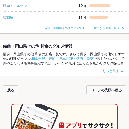
12
焼肉・ホルモン
件
11
居酒屋
件
備前・岡山県その他エリアでネット予約できるお店一覧へ
備前・岡山県その他 和食のグルメ情報
備前・岡山県その他 和食のお店一覧です。さらに備前・岡山県その他でおすす
めの料理ジャンル
和食全般
、
寿司
、
日本料理・懐石・割烹
で絞り込んだり、予
算やこだわり条件を指定すれば、シーンや気分に合ったお店がサクサク探せま
す。ホットペッパーグルメなら、お得なクーポンはもちろん、こだわりメニュ
もっと見る
ー
うどん
、
天うどん
、
焼きうどん
や季節のおすすめ料理など、お店の最新情報
をご紹介しているので安心！24時間使える簡単便利なネット予約が使えるお店
も拡大中です。友達どうしの飲み会にも、会社の宴会にも、デートやパーティ
ーにもお得に便利にホットペッパーグルメをご利用ください。
戻る
ページの先頭へ戻る