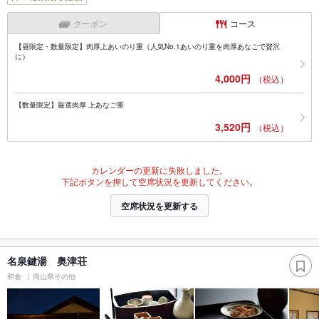
クーポン
コース
【昼限定・数量限定】肉厚上あいのり重（人気No.1あいのり重を肉厚あなごで贅沢
に）
4,000円
（税込）
【数量限定】厳選肉厚 上あなご重
3,520円
（税込）
カレンダーの更新に失敗しました。
下記ボタンを押して空席状況を更新してください。
空席状況を更新する
名泉鍵湯 奥津荘
和食
岡山県その他