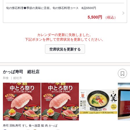
旬の懐石料理◆季節の美味に舌鼓。旬の懐石料理コース 8品5500円
5,500円
（税込）
カレンダーの更新に失敗しました。
下記ボタンを押して空席状況を更新してください。
空席状況を更新する
かっぱ寿司 総社店
和食
総社市
寿司 回転寿司 すし 食べ放題 鮨 肉 かっぱ