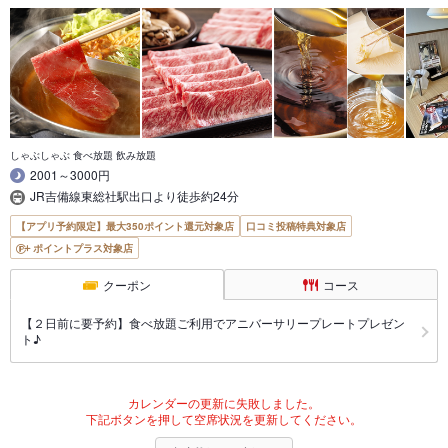
しゃぶしゃぶ 食べ放題 飲み放題
2001～3000円
JR吉備線東総社駅出口より徒歩約24分
【アプリ予約限定】最大350ポイント還元対象店
口コミ投稿特典対象店
ポイントプラス対象店
クーポン
コース
【２日前に要予約】食べ放題ご利用でアニバーサリープレートプレゼン
ト♪
カレンダーの更新に失敗しました。
下記ボタンを押して空席状況を更新してください。