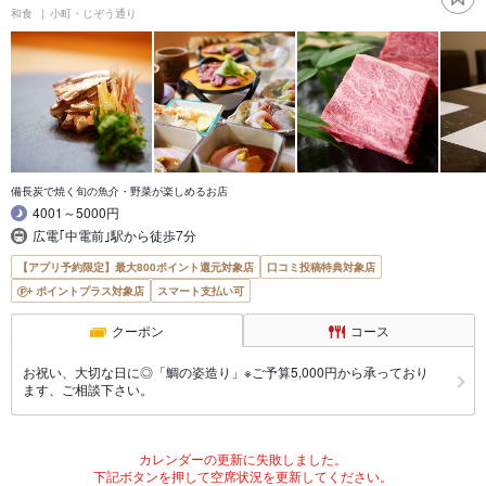
和食
小町・じぞう通り
備長炭で焼く旬の魚介・野菜が楽しめるお店
4001～5000円
広電｢中電前｣駅から徒歩7分
【アプリ予約限定】最大800ポイント還元対象店
口コミ投稿特典対象店
ポイントプラス対象店
スマート支払い可
クーポン
コース
お祝い、大切な日に◎「鯛の姿造り」※ご予算5,000円から承っており
ます、ご相談下さい。
カレンダーの更新に失敗しました。
下記ボタンを押して空席状況を更新してください。