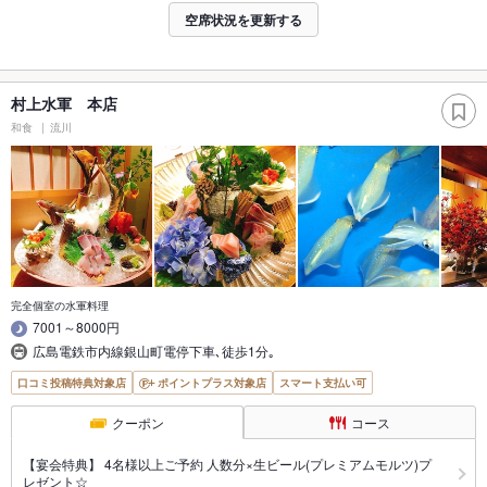
空席状況を更新する
村上水軍 本店
和食
流川
完全個室の水軍料理
7001～8000円
広島電鉄市内線銀山町電停下車､徒歩1分｡
口コミ投稿特典対象店
ポイントプラス対象店
スマート支払い可
クーポン
コース
【宴会特典】 4名様以上ご予約 人数分×生ビール(プレミアムモルツ)プ
レゼント☆