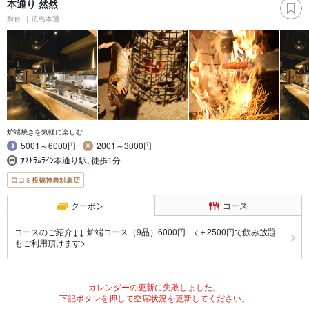
本通り 然然
和食
広島本通
炉端焼きを気軽に楽しむ
5001～6000円
2001～3000円
ｱｽﾄﾗﾑﾗｲﾝ本通り駅､徒歩1分
口コミ投稿特典対象店
クーポン
コース
コースのご紹介↓↓ 炉端コース（9品）6000円 <＋2500円で飲み放題
もご利用頂けます>
カレンダーの更新に失敗しました。
下記ボタンを押して空席状況を更新してください。