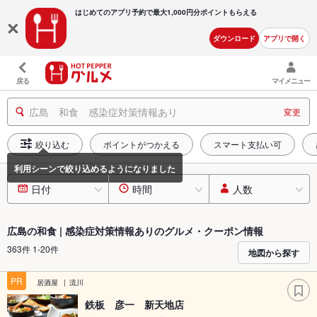
はじめてのアプリ予約で最大
1,000円分ポイントもらえる
ダウンロード
アプリで開く
戻る
マイメニュー
広島 和食 感染症対策情報あり
変更
絞り込む
ポイントがつかえる
スマート支払い可
日付
時間
人数
広島の和食 | 感染症対策情報ありのグルメ・クーポン情報
363件 1-20件
地図から探す
PR
居酒屋
流川
鉄板 彦一 新天地店