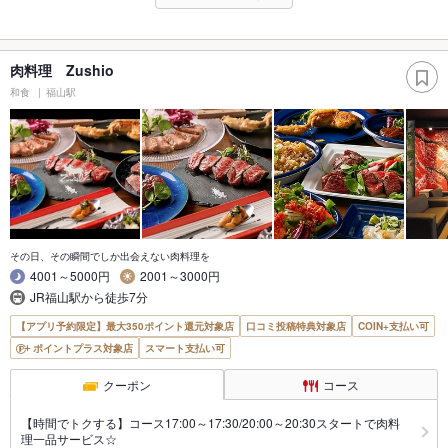
肉料理 Zushio
和食
福山駅
その日、その瞬間でしか出会えない肉料理を
4001～5000円
2001～3000円
JR福山駅から徒歩7分
【アプリ予約限定】最大350ポイント還元対象店
口コミ投稿特典対象店
COIN+支払い可
ポイントプラス対象店
スマート支払い可
クーポン
コース
【時間でトクする】コース17:00～17:30/20:00～20:30スタートで肉料
理一品サービス☆