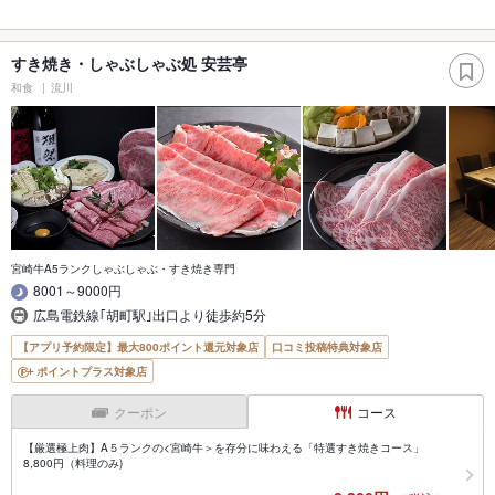
すき焼き・しゃぶしゃぶ処 安芸亭
和食
流川
宮崎牛A5ランクしゃぶしゃぶ・すき焼き専門
8001～9000円
広島電鉄線｢胡町駅｣出口より徒歩約5分
【アプリ予約限定】最大800ポイント還元対象店
口コミ投稿特典対象店
ポイントプラス対象店
クーポン
コース
【厳選極上肉】A５ランクの<宮崎牛＞を存分に味わえる「特選すき焼きコース」
8,800円（料理のみ)