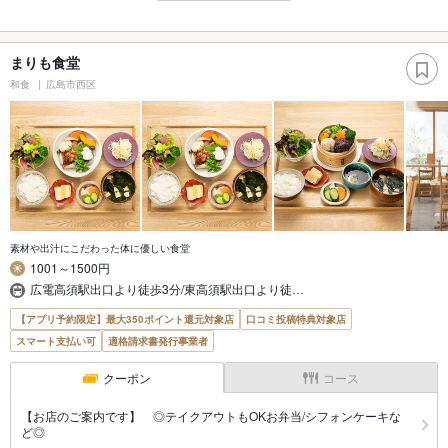
まりも食堂
和食
広島市西区
素材や出汁にこだわった体に優しい食堂
1001～1500円
広電高須駅出口より徒歩3分/東高須駅出口より徒…
【アプリ予約限定】最大350ポイント還元対象店
口コミ投稿特典対象店
スマート支払い可
適格請求書発行事業者
クーポン
コース
【お店のご案内です】 ◎テイクアウトもOKお弁当/シフォンケーキな
ど◎