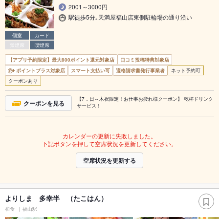
2001～3000円
駅徒歩5分｡天満屋福山店東側駐輪場の通り沿い
個室
カード
禁煙席
喫煙席
【アプリ予約限定】最大800ポイント還元対象店
口コミ投稿特典対象店
ポイントプラス対象店
スマート支払い可
適格請求書発行事業者
ネット予約可
クーポンあり
【7．日～木祝限定！お仕事お疲れ様クーポン】 乾杯ドリンク
クーポンを見る
サービス！
カレンダーの更新に失敗しました。
下記ボタンを押して空席状況を更新してください。
空席状況を更新する
よりしま 多幸半 （たこはん）
和食
福山駅