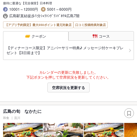
接待に最適な【完全個室】日本料理
10001～12000円
5001～6000円
広島駅直結徒歩1分ｼｪﾗﾄﾝｸﾞﾗﾝﾄﾞﾎﾃﾙ広島7階
【アプリ予約限定】最大350ポイント還元対象店
口コミ投稿特典対象店
クーポン
コース
【ディナーコース限定】アニバーサリー特典♪ メッセージ付ケーキプレ
ゼント【3日前まで】
カレンダーの更新に失敗しました。
下記ボタンを押して空席状況を更新してください。
空席状況を更新する
広島の旬 なかたに
和食
流川