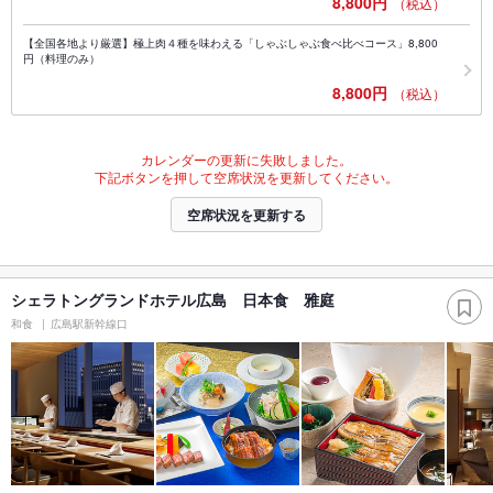
8,800円
（税込）
【全国各地より厳選】極上肉４種を味わえる「しゃぶしゃぶ食べ比べコース」8,800
円（料理のみ）
8,800円
（税込）
カレンダーの更新に失敗しました。
下記ボタンを押して空席状況を更新してください。
空席状況を更新する
シェラトングランドホテル広島 日本食 雅庭
和食
広島駅新幹線口