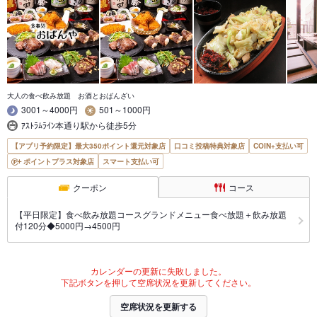
大人の食べ飲み放題 お酒とおばんざい
3001～4000円
501～1000円
ｱｽﾄﾗﾑﾗｲﾝ本通り駅から徒歩5分
【アプリ予約限定】最大350ポイント還元対象店
口コミ投稿特典対象店
COIN+支払い可
ポイントプラス対象店
スマート支払い可
クーポン
コース
【平日限定】食べ飲み放題コースグランドメニュー食べ放題＋飲み放題
付120分◆5000円→4500円
カレンダーの更新に失敗しました。
下記ボタンを押して空席状況を更新してください。
空席状況を更新する