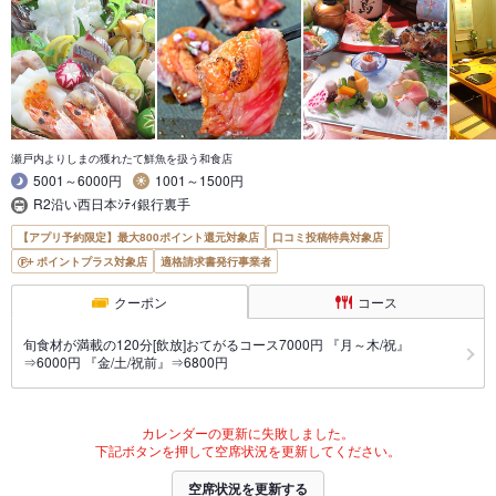
瀬戸内よりしまの獲れたて鮮魚を扱う和食店
5001～6000円
1001～1500円
R2沿い西日本ｼﾃｨ銀行裏手
【アプリ予約限定】最大800ポイント還元対象店
口コミ投稿特典対象店
ポイントプラス対象店
適格請求書発行事業者
クーポン
コース
旬食材が満載の120分[飲放]おてがるコース7000円 『月～木/祝』
⇒6000円 『金/土/祝前』⇒6800円
カレンダーの更新に失敗しました。
下記ボタンを押して空席状況を更新してください。
空席状況を更新する