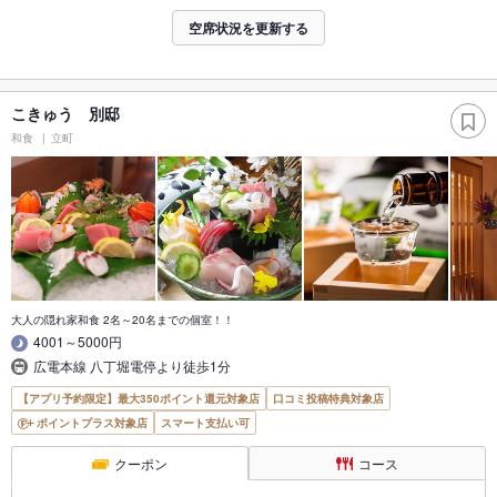
空席状況を更新する
こきゅう 別邸
和食
立町
大人の隠れ家和食 2名～20名までの個室！！
4001～5000円
広電本線 八丁堀電停より徒歩1分
【アプリ予約限定】最大350ポイント還元対象店
口コミ投稿特典対象店
ポイントプラス対象店
スマート支払い可
クーポン
コース