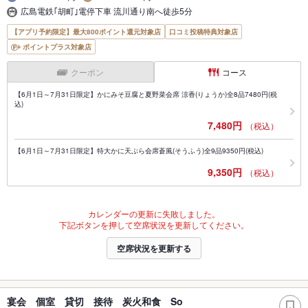
広島電鉄｢胡町｣電停下車 流川通り南へ徒歩5分
【アプリ予約限定】最大800ポイント還元対象店
口コミ投稿特典対象店
ポイントプラス対象店
クーポン
コース
【6月1日～7月31日限定】かにみそ豆腐と夏野菜会席 涼香(りょうか)全8品7480円(税
込)
7,480円
（税込）
【6月1日～7月31日限定】特大かに天ぷら会席蒼風(そうふう)全9品9350円(税込)
9,350円
（税込）
カレンダーの更新に失敗しました。
下記ボタンを押して空席状況を更新してください。
空席状況を更新する
宴会 個室 貸切 接待 炭火和食 So