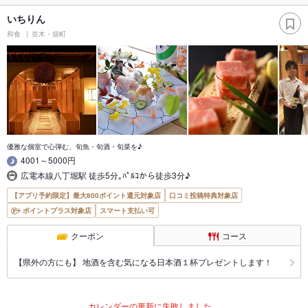
いちりん
和食
並木・袋町
優雅な個室で心弾む、旬魚・旬酒・旬菜を♪
4001～5000円
広電本線八丁堀駅 徒歩5分｡ﾊﾟﾙｺから徒歩3分♪
【アプリ予約限定】最大800ポイント還元対象店
口コミ投稿特典対象店
ポイントプラス対象店
スマート支払い可
クーポン
コース
【県外の方にも】 地酒を含む気になる日本酒１杯プレゼントします！
カレンダーの更新に失敗しました。