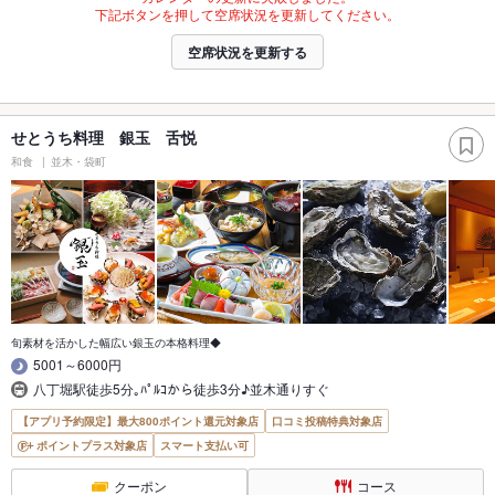
下記ボタンを押して空席状況を更新してください。
空席状況を更新する
せとうち料理 銀玉 舌悦
和食
並木・袋町
旬素材を活かした幅広い銀玉の本格料理◆
5001～6000円
八丁堀駅徒歩5分｡ﾊﾟﾙｺから徒歩3分♪並木通りすぐ
【アプリ予約限定】最大800ポイント還元対象店
口コミ投稿特典対象店
ポイントプラス対象店
スマート支払い可
クーポン
コース