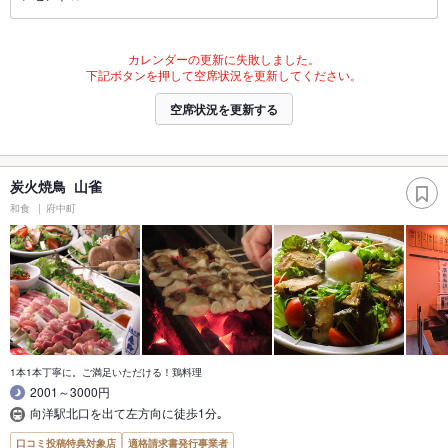
カレンダーの更新に失敗しました。
下記ボタンを押して空席状況を更新してください。
空席状況を更新する
炭火焼鳥 山雀
和食
府中町
1本1本丁寧に。ご満足いただける！鶏料理
2001～3000円
向洋駅北口を出て左方向に徒歩1分｡
口コミ投稿特典対象店
適格請求書発行事業者