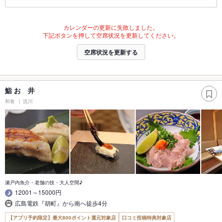
カレンダーの更新に失敗しました。
下記ボタンを押して空席状況を更新してください。
空席状況を更新する
鮨 おゝ井
和食
流川
瀬戸内魚介・老舗の技・大人空間♪
12001～15000円
広島電鉄『胡町』から南へ徒歩4分
【アプリ予約限定】最大800ポイント還元対象店
口コミ投稿特典対象店