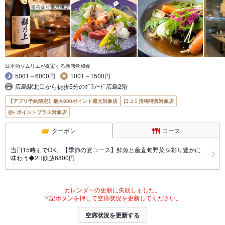
日本酒ソムリエが提案する新感覚和食
5001～6000円
1001～1500円
広島駅北口から徒歩5分のｸﾞﾗﾉｰﾄﾞ広島2階
【アプリ予約限定】最大800ポイント還元対象店
口コミ投稿特典対象店
ポイントプラス対象店
クーポン
コース
当日15時までOK。【季節の宴コース】鮮魚と産直旬野菜を彩り豊かに
味わう◆2H飲放6800円
カレンダーの更新に失敗しました。
下記ボタンを押して空席状況を更新してください。
空席状況を更新する