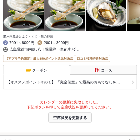
瀬戸内魚介とふぐ・くえ・旬の野菜
7001～8000円
2001～3000円
広島電鉄市内線､八丁堀電停下車徒歩7分｡
【アプリ予約限定】最大350ポイント還元対象店
口コミ投稿特典対象店
クーポン
コース
【オススメポイントその１】 「完全個室」で最高のおもてなしを…
カレンダーの更新に失敗しました。
下記ボタンを押して空席状況を更新してください。
空席状況を更新する