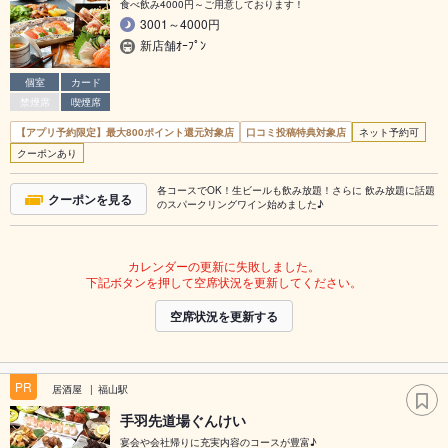
食べ飲み4000円～ご用意しております！
3001～4000円
新店舗ｵｰﾌﾟﾝ
個室
カード
禁煙席
喫煙席
【アプリ予約限定】最大800ポイント還元対象店
口コミ投稿特典対象店
ネット予約可
クーポンあり
各コースでOK！生ビールも飲み放題！さらに 飲み放題に話題
クーポンを見る
のスパークリングワイン始めました♪
カレンダーの更新に失敗しました。
下記ボタンを押して空席状況を更新してください。
空席状況を更新する
PR
居酒屋
福山駅
手羽先道場ぐんけい
宴会や会社帰りに充実内容のコースが豊富♪