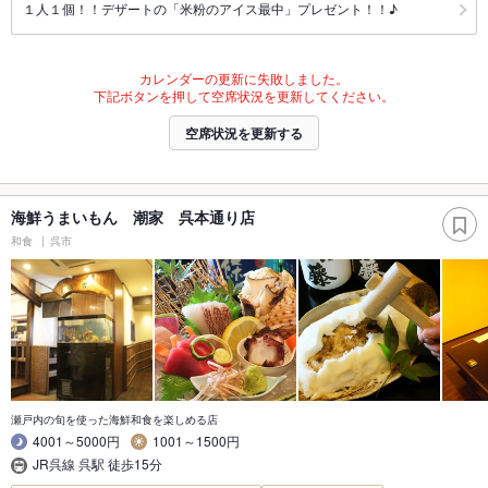
１人１個！！デザートの「米粉のアイス最中」プレゼント！！♪
カレンダーの更新に失敗しました。
下記ボタンを押して空席状況を更新してください。
空席状況を更新する
海鮮うまいもん 潮家 呉本通り店
和食
呉市
瀬戸内の旬を使った海鮮和食を楽しめる店
4001～5000円
1001～1500円
JR呉線 呉駅 徒歩15分