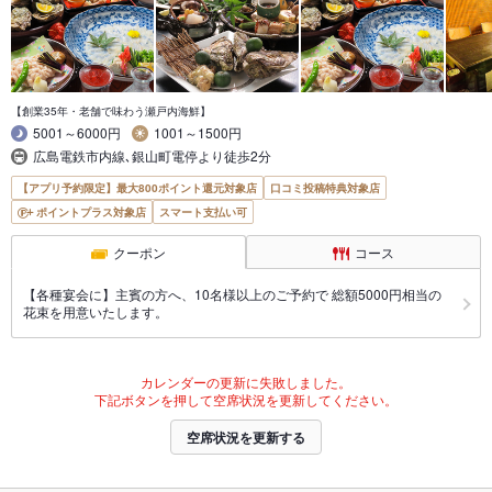
【創業35年・老舗で味わう瀬戸内海鮮】
5001～6000円
1001～1500円
広島電鉄市内線､銀山町電停より徒歩2分
【アプリ予約限定】最大800ポイント還元対象店
口コミ投稿特典対象店
ポイントプラス対象店
スマート支払い可
クーポン
コース
【各種宴会に】主賓の方へ、10名様以上のご予約で 総額5000円相当の
花束を用意いたします。
カレンダーの更新に失敗しました。
下記ボタンを押して空席状況を更新してください。
空席状況を更新する