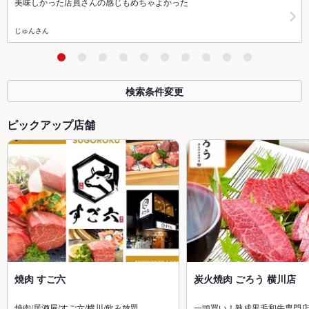
美味しかった店員さんの感じもめちゃよかった
じゅんさん
検索条件変更
ピックアップ店舗
焼肉 すご六
炭火焼肉 ごろう 横川店
焼肉/居酒屋/すご六/横川/飲み放題…
一頭買い！熟成黒毛和牛専門