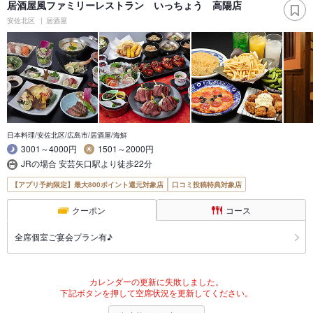
居酒屋風ファミリーレストラン いっちょう 高陽店
安佐北区
居酒屋
日本料理/安佐北区/広島市/居酒屋/海鮮
3001～4000円
1501～2000円
JRの場合 安芸矢口駅より徒歩22分
【アプリ予約限定】最大800ポイント還元対象店
口コミ投稿特典対象店
クーポン
コース
全席個室ご宴会プラン有♪
カレンダーの更新に失敗しました。
下記ボタンを押して空席状況を更新してください。