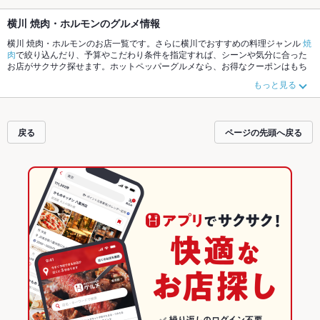
横川 焼肉・ホルモンのグルメ情報
横川 焼肉・ホルモンのお店一覧です。さらに横川でおすすめの料理ジャンル
焼
肉
で絞り込んだり、予算やこだわり条件を指定すれば、シーンや気分に合った
お店がサクサク探せます。ホットペッパーグルメなら、お得なクーポンはもち
ろん、こだわりメニュー
牛タン
、
炭火焼
や季節のおすすめ料理など、お店の最
もっと見る
新情報をご紹介しているので安心！24時間使える簡単便利なネット予約が使え
るお店も拡大中です。友達どうしの飲み会にも、会社の宴会にも、デートやパ
ーティーにもお得に便利にホットペッパーグルメをご利用ください。
戻る
ページの先頭へ戻る