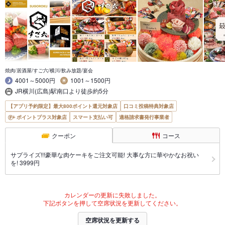
焼肉/居酒屋/すご六/横川/飲み放題/宴会
4001～5000円
1001～1500円
JR横川(広島)駅南口より徒歩約5分
【アプリ予約限定】最大800ポイント還元対象店
口コミ投稿特典対象店
ポイントプラス対象店
スマート支払い可
適格請求書発行事業者
クーポン
コース
サプライズ!!!豪華な肉ケーキをご注文可能! 大事な方に華やかなお祝い
を! 3999円
カレンダーの更新に失敗しました。
下記ボタンを押して空席状況を更新してください。
空席状況を更新する