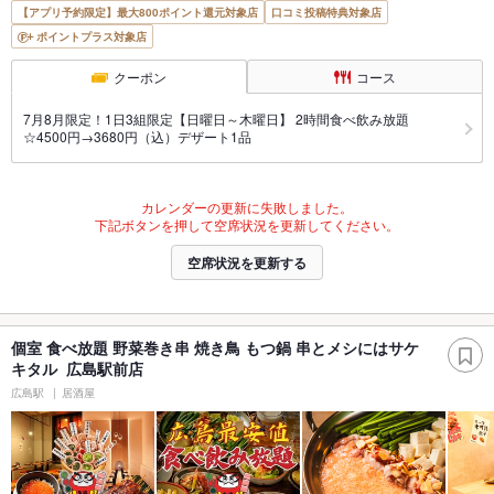
【アプリ予約限定】最大800ポイント還元対象店
口コミ投稿特典対象店
ポイントプラス対象店
クーポン
コース
7月8月限定！1日3組限定【日曜日～木曜日】 2時間食べ飲み放題
☆4500円→3680円（込）デザート1品
カレンダーの更新に失敗しました。
下記ボタンを押して空席状況を更新してください。
空席状況を更新する
個室 食べ放題 野菜巻き串 焼き鳥 もつ鍋 串とメシにはサケ
キタル 広島駅前店
広島駅
居酒屋