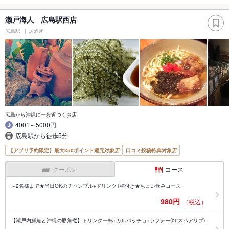
瀬戸海人 広島駅西店
広島駅
居酒屋
広島から沖縄に一歩近づくお店
4001～5000円
広島駅から徒歩5分
【アプリ予約限定】最大350ポイント還元対象店
口コミ投稿特典対象店
クーポン
コース
～2名様まで★当日OKのチャンプル+ドリンク1杯付き★ちょい飲みコース
980円
（税込）
【瀬戸内鮮魚と沖縄の豚角煮】ドリンク一杯+カルパッチョ+ラフテー(or スペアリブ)