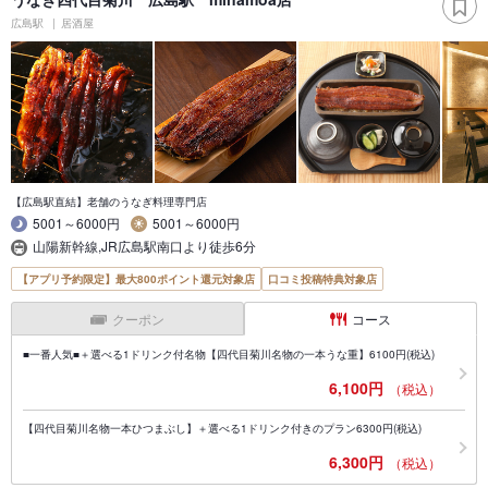
広島駅
居酒屋
【広島駅直結】老舗のうなぎ料理専門店
5001～6000円
5001～6000円
山陽新幹線,JR広島駅南口より徒歩6分
【アプリ予約限定】最大800ポイント還元対象店
口コミ投稿特典対象店
クーポン
コース
■一番人気■＋選べる1ドリンク付名物【四代目菊川名物の一本うな重】6100円(税込)
6,100円
（税込）
【四代目菊川名物一本ひつまぶし】＋選べる1ドリンク付きのプラン6300円(税込)
6,300円
（税込）