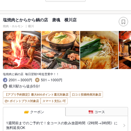
塩焼肉とからから鍋の店 唐魂 横川店
焼肉・ホルモン
横川
塩焼肉と鍋の店 毎日翌朝1時迄営業中！！
2001～3000円
501～1000円
横川駅から徒歩5分!
【アプリ予約限定】最大800ポイント還元対象店
口コミ投稿特典対象店
ポイントプラス対象店
スマート支払い可
クーポン
コース
1週間前までのご予約で！全コースの飲み放題時間《2時間→3時間》に
無料延長OK