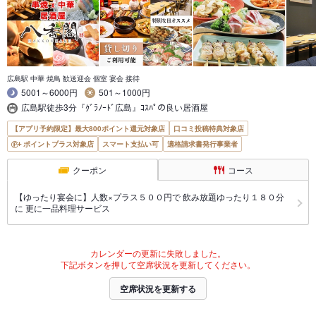
広島駅 中華 焼鳥 歓送迎会 個室 宴会 接待
5001～6000円
501～1000円
広島駅徒歩3分『ｸﾞﾗﾉｰﾄﾞ広島』ｺｽﾊﾟの良い居酒屋
【アプリ予約限定】最大800ポイント還元対象店
口コミ投稿特典対象店
ポイントプラス対象店
スマート支払い可
適格請求書発行事業者
クーポン
コース
【ゆったり宴会に】人数×プラス５００円で 飲み放題ゆったり１８０分
に 更に一品料理サービス
カレンダーの更新に失敗しました。
下記ボタンを押して空席状況を更新してください。
空席状況を更新する