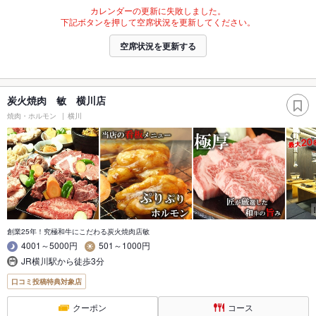
カレンダーの更新に失敗しました。
下記ボタンを押して空席状況を更新してください。
空席状況を更新する
炭火焼肉 敏 横川店
焼肉・ホルモン
横川
創業25年！究極和牛にこだわる炭火焼肉店敏
4001～5000円
501～1000円
JR横川駅から徒歩3分
口コミ投稿特典対象店
クーポン
コース