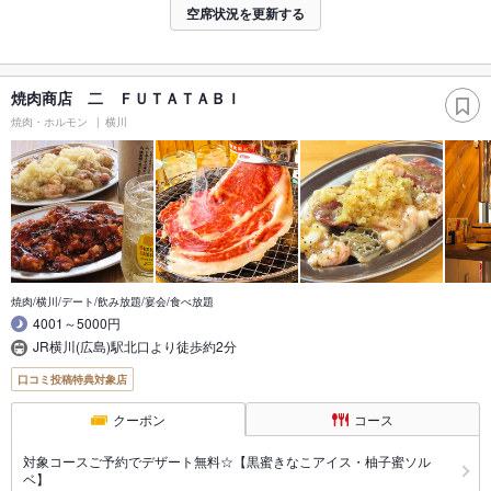
空席状況を更新する
焼肉商店 二 ＦＵＴＡＴＡＢＩ
焼肉・ホルモン
横川
焼肉/横川/デート/飲み放題/宴会/食べ放題
4001～5000円
JR横川(広島)駅北口より徒歩約2分
口コミ投稿特典対象店
クーポン
コース
対象コースご予約でデザート無料☆【黒蜜きなこアイス・柚子蜜ソル
ベ】