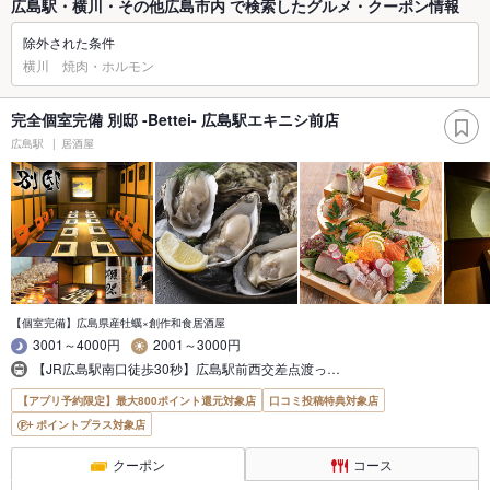
広島駅・横川・その他広島市内 で検索したグルメ・クーポン情報
除外された条件
横川 焼肉・ホルモン
完全個室完備 別邸 -Bettei- 広島駅エキニシ前店
広島駅
居酒屋
【個室完備】広島県産牡蠣×創作和食居酒屋
3001～4000円
2001～3000円
【JR広島駅南口徒歩30秒】広島駅前西交差点渡っ…
【アプリ予約限定】最大800ポイント還元対象店
口コミ投稿特典対象店
ポイントプラス対象店
クーポン
コース