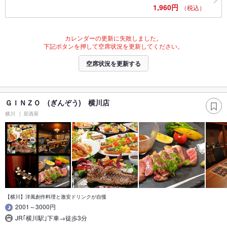
1,960円
（税込）
カレンダーの更新に失敗しました。
下記ボタンを押して空席状況を更新してください。
空席状況を更新する
ＧＩＮＺＯ (ぎんぞう) 横川店
横川
居酒屋
【横川】洋風創作料理と激安ドリンクが自慢
2001～3000円
JR｢横川駅｣下車→徒歩3分