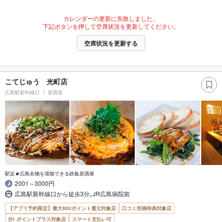
カレンダーの更新に失敗しました。
下記ボタンを押して空席状況を更新してください。
空席状況を更新する
こてじゅう 光町店
広島駅新幹線口
居酒屋
駅近★広島名物を堪能できる鉄板居酒屋
2001～3000円
広島駅新幹線口から徒歩3分｡JR広島病院前
【アプリ予約限定】最大800ポイント還元対象店
口コミ投稿特典対象店
ポイントプラス対象店
スマート支払い可