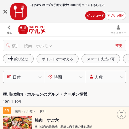
はじめてのアプリ予約で最大
1,000円分ポイントもらえる
ダウンロード
アプリで開く
戻る
マイメニュー
横川 焼肉・ホルモン
変更
絞り込む
ポイントがつかえる
スマート支払い可
日付
時間
人数
横川の焼肉・ホルモンのグルメ・クーポン情報
10件 1-10件
PR
焼肉・ホルモン
横川
焼肉 すご六
横川焼肉の最先端！新鮮な肉本来の味を堪能