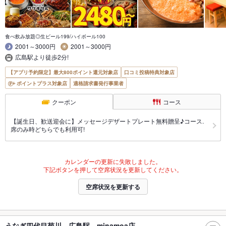
食べ飲み放題◎生ビール199/ハイボール100
2001～3000円
2001～3000円
広島駅より徒歩2分!
【アプリ予約限定】最大800ポイント還元対象店
口コミ投稿特典対象店
ポイントプラス対象店
適格請求書発行事業者
クーポン
コース
【誕生日、歓送迎会に】メッセージデザートプレート無料贈呈♪コース.
席のみ時どちらでも利用可!
カレンダーの更新に失敗しました。
下記ボタンを押して空席状況を更新してください。
空席状況を更新する
うなぎ四代目菊川 広島駅 minamoa店