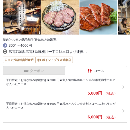
焼肉/ホルモン/黒毛和牛/宴会/飲み放題/駅
3001～4000円
広電7系統,広電8系統横川一丁目駅出口より徒歩…
口コミ投稿特典対象店
ポイントプラス対象店
クーポン
コース
平日限定！お得な飲み放題付き★5000円★大人気の塩ホルモン☆A5黒毛和牛カルビ
が入ったコース
5,000円
（税込）
平日限定！お得な飲み放題付き★6000円★極みとろタン☆大判上ロース,上ハラミが
入ったコース
6,000円
（税込）