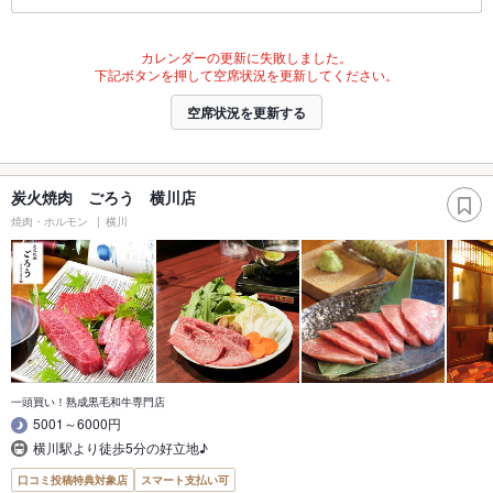
カレンダーの更新に失敗しました。
下記ボタンを押して空席状況を更新してください。
空席状況を更新する
炭火焼肉 ごろう 横川店
焼肉・ホルモン
横川
一頭買い！熟成黒毛和牛専門店
5001～6000円
横川駅より徒歩5分の好立地♪
口コミ投稿特典対象店
スマート支払い可