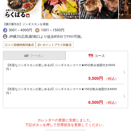
【横川駅5分】ジンギスカンを堪能
3001～4000円
1001～1500円
JR横川(広島)駅南口より徒歩約5分でｱｸｾｽ可能｡
口コミ投稿特典対象店
ポイントプラス対象店
クーポン
コース
【良質なジンギスカンが楽しめる♪】ジンギスカンコース★90分飲み放題付き5500
円！
5,500円
（税込）
【良質なジンギスカンが楽しめる♪】ジンギスカンコース★150分飲み放題付き6500
円！
6,500円
（税込）
カレンダーの更新に失敗しました。
下記ボタンを押して空席状況を更新してください。