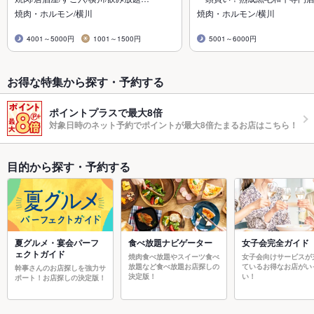
焼肉・ホルモン/横川
焼肉・ホルモン/横川
4001～5000円
1001～1500円
5001～6000円
お得な特集から探す・予約する
ポイントプラスで最大8倍
対象日時のネット予約でポイントが最大8倍たまるお店はこちら！
目的から探す・予約する
夏グルメ・宴会パーフ
食べ放題ナビゲーター
女子会完全ガイド
ェクトガイド
焼肉食べ放題やスイーツ食べ
女子会向けサービスが
放題など食べ放題お店探しの
ているお得なお店がい
幹事さんのお店探しを強力サ
決定版！
い！
ポート！お店探しの決定版！