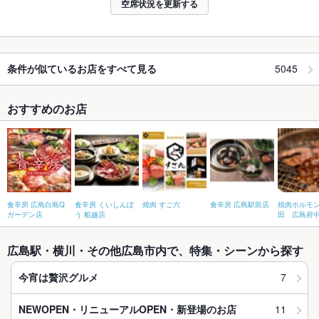
空席状況を更新する
5045
条件が似ているお店をすべて見る
おすすめのお店
食辛房 広島白島Q
食辛房 くいしんぼ
焼肉 すご六
食辛房 広島駅前店
焼肉ホルモ
ガーデン店
う 船越店
田 広島府
広島駅・横川・その他広島市内で、特集・シーンから探す
7
今宵は贅沢グルメ
11
NEWOPEN・リニューアルOPEN・新登場のお店