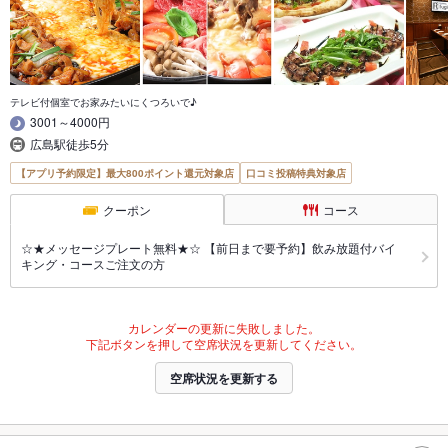
テレビ付個室でお家みたいにくつろいで♪
3001～4000円
広島駅徒歩5分
【アプリ予約限定】最大800ポイント還元対象店
口コミ投稿特典対象店
クーポン
コース
☆★メッセージプレート無料★☆ 【前日まで要予約】飲み放題付バイ
キング・コースご注文の方
カレンダーの更新に失敗しました。
下記ボタンを押して空席状況を更新してください。
空席状況を更新する