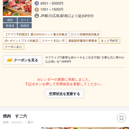
4001～5000円
1001～1500円
JR横川(広島)駅南口より徒歩約5分
個室
カード
禁煙席
喫煙席
【アプリ予約限定】最大800ポイント還元対象店
口コミ投稿特典対象店
ポイントプラス対象店
スマート支払い可
適格請求書発行事業者
ネット予約可
クーポンあり
サプライズ!!!豪華な肉ケーキをご注文可能! 大事な方に華やか
クーポンを見る
なお祝いを! 3999円
カレンダーの更新に失敗しました。
下記ボタンを押して空席状況を更新してください。
空席状況を更新する
焼肉 すご六
焼肉・ホルモン
横川