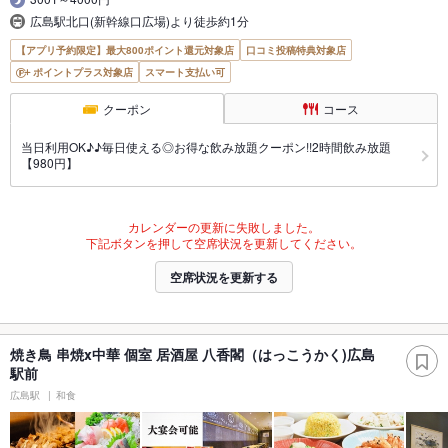
広島駅北口(新幹線口広場)より徒歩約1分
【アプリ予約限定】最大800ポイント還元対象店
口コミ投稿特典対象店
ポイントプラス対象店
スマート支払い可
クーポン
コース
当日利用OK♪♪毎日使える◎お得な飲み放題クーポン!!2時間飲み放題
【980円】
カレンダーの更新に失敗しました。
下記ボタンを押して空席状況を更新してください。
空席状況を更新する
焼き鳥 串焼x中華 個室 居酒屋 八香閣（はっこうかく)広島
駅前
広島駅
和食