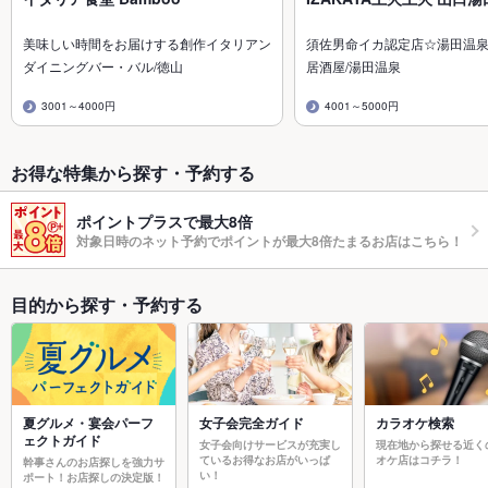
美味しい時間をお届けする創作イタリアン
須佐男命イカ認定店☆湯田温
ダイニングバー・バル/徳山
居酒屋/湯田温泉
3001～4000円
4001～5000円
お得な特集から探す・予約する
ポイントプラスで最大8倍
対象日時のネット予約でポイントが最大8倍たまるお店はこちら！
目的から探す・予約する
夏グルメ・宴会パーフ
女子会完全ガイド
カラオケ検索
ェクトガイド
女子会向けサービスが充実し
現在地から探せる近く
ているお得なお店がいっぱ
オケ店はコチラ！
幹事さんのお店探しを強力サ
い！
ポート！お店探しの決定版！