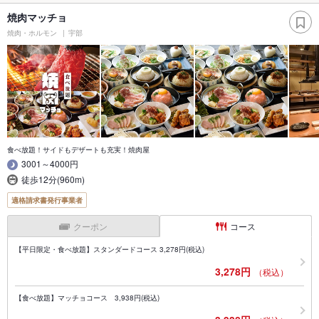
焼肉マッチョ
焼肉・ホルモン
宇部
食べ放題！サイドもデザートも充実！焼肉屋
3001～4000円
徒歩12分(960m)
適格請求書発行事業者
クーポン
コース
【平日限定・食べ放題】スタンダードコース 3,278円(税込)
3,278円
（税込）
【食べ放題】マッチョコース 3,938円(税込)