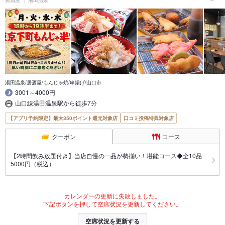
湯田温泉/居酒屋/もんじゃ焼/串揚げ/山口市
3001～4000円
山口線湯田温泉駅から徒歩7分
【アプリ予約限定】最大350ポイント還元対象店
口コミ投稿特典対象店
クーポン
コース
【2時間飲み放題付き】当店自慢の一品が勢揃い！堪能コース◆全10品
5000円（税込）
カレンダーの更新に失敗しました。
下記ボタンを押して空席状況を更新してください。
空席状況を更新する