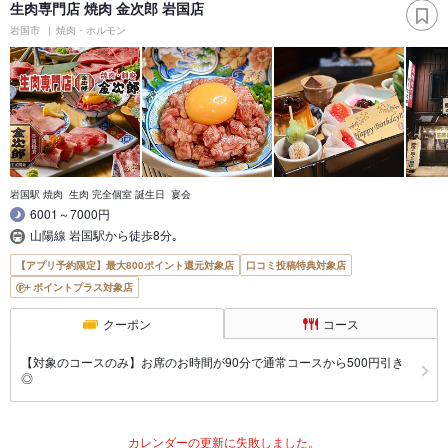
生肉専門店 焼肉 金次郎 岩国店
岩国市
焼肉・ホルモン
岩国駅 焼肉 生肉 完全個室 誕生日 宴会
6001～7000円
山陽線 岩国駅から徒歩8分｡
【アプリ予約限定】最大800ポイント還元対象店
口コミ投稿特典対象店
ポイントプラス対象店
クーポン
コース
【対象のコースのみ】お席のお時間が90分で通常コースから500円引き
◎
カレンダーの更新に失敗しました。