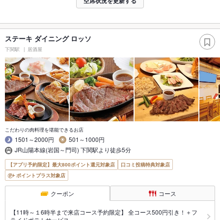
空席状況を更新する
ステーキ ダイニング ロッソ
下関駅
居酒屋
こだわりの肉料理を堪能できるお店
1501～2000円
501～1000円
JR山陽本線(岩国～門司) 下関駅より徒歩5分
【アプリ予約限定】最大800ポイント還元対象店
口コミ投稿特典対象店
ポイントプラス対象店
クーポン
コース
【11時～１6時半まで来店コース予約限定】 全コース500円引き！＋フ
ライドポテトサービス