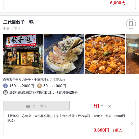
6,000円
二代目餃子 魂
中華
下松
自家製手作りの餃子・中華料理をご堪能あれ
1501～2000円
501～1000円
JR岩徳線周防花岡駅出口より徒歩約29分
クーポン
コース
【新年会・忘年会・大小宴会承ります】食べ放題＋飲み放題 120分 大人：3680円
(税込)
3,680円
（税込）