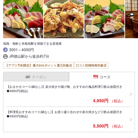
地鶏・海鮮と本格焼酎を堪能できる居酒屋
3001～4000円
JR徳山駅から徒歩約7分
【アプリ予約限定】最大800ポイント還元対象店
口コミ投稿特典対象店
クーポン
コース
【おまかせコース(鍋なし)】炭火焼きや揚げ物、おすすめの逸品料理◎飲み放題付き
◆4950円(税込)
4,950円
（税込）
【料理長おすすめコース(鍋なし)】お造り盛り合わせや炭火焼きなど◎飲み放題付き
◆5500円(税込)
5,500円
（税込）