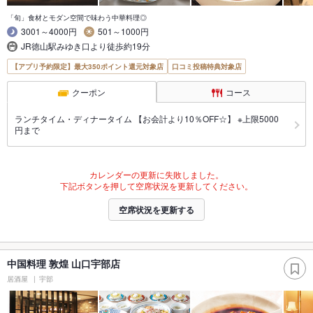
「旬」食材とモダン空間で味わう中華料理◎
3001～4000円
501～1000円
JR徳山駅みゆき口より徒歩約19分
【アプリ予約限定】最大350ポイント還元対象店
口コミ投稿特典対象店
クーポン
コース
ランチタイム・ディナータイム 【お会計より10％OFF☆】 ※上限5000
円まで
カレンダーの更新に失敗しました。
下記ボタンを押して空席状況を更新してください。
空席状況を更新する
中国料理 敦煌 山口宇部店
居酒屋
宇部