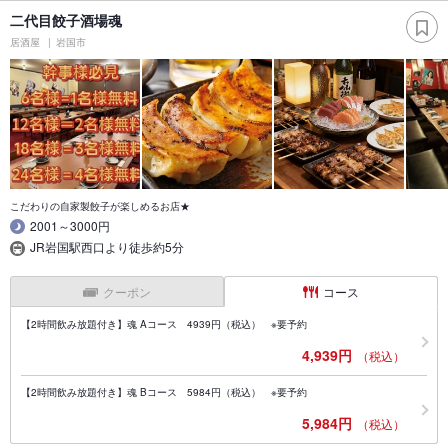
二代目餃子酒場魂
居酒屋
岩国市
こだわりの自家製餃子が楽しめるお店★
2001～3000円
JR岩国駅西口より徒歩約5分
クーポン
コース
【2時間飲み放題付き】魂 Aコース 4939円（税込） ※要予約
4,939円
（税込）
【2時間飲み放題付き】魂 Bコース 5984円（税込） ※要予約
5,984円
（税込）