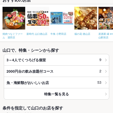
焼肉つなぐファー
新時代 山口徳山店
牛角 小野田店
福の花 徳山店
居酒屋 縁 eni
ム 湯田店
山駅前店
山口で、特集・シーンから探す
9
3～4人でくつろげる個室
2
2000円台の飲み放題付コース
53
魚・海鮮類がおいしいお店
特集一覧を見る
条件を指定して山口のお店を探す