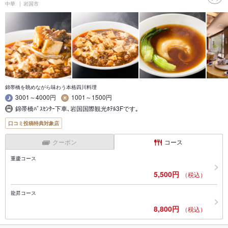
中華
岩国市
錦帯橋を眺めながら味わう本格四川料理
3001～4000円
1001～1500円
錦帯橋ﾊﾞｽｾﾝﾀｰ下車､岩国国際観光ﾎﾃﾙ3Fです｡
口コミ投稿特典対象店
クーポン
コース
重慶コース
5,500円
（税込）
龍昇コース
8,800円
（税込）