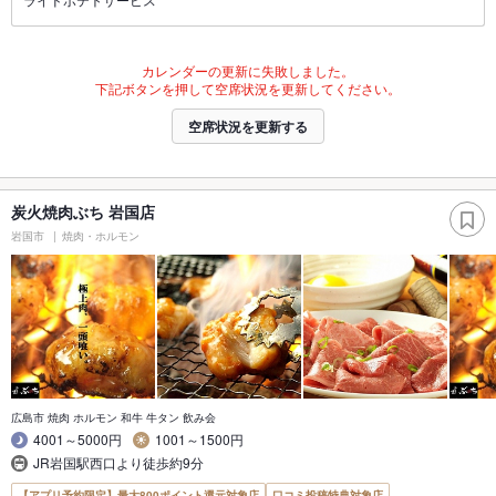
カレンダーの更新に失敗しました。
下記ボタンを押して空席状況を更新してください。
空席状況を更新する
炭火焼肉ぶち 岩国店
岩国市
焼肉・ホルモン
広島市 焼肉 ホルモン 和牛 牛タン 飲み会
4001～5000円
1001～1500円
JR岩国駅西口より徒歩約9分
【アプリ予約限定】最大800ポイント還元対象店
口コミ投稿特典対象店