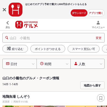
はじめてのアプリ予約で最大
1,000円分ポイントもらえる
ダウンロード
アプリで開く
戻る
マイメニュー
山口 小籠包
変更
絞り込む
ポイントがつかえる
スマート支払い可
日付
時間
人数
山口の小籠包のグルメ・クーポン情報
14件 1-14件
地図から探す
地鶏魚場 しんぞう
居酒屋
周南市その他