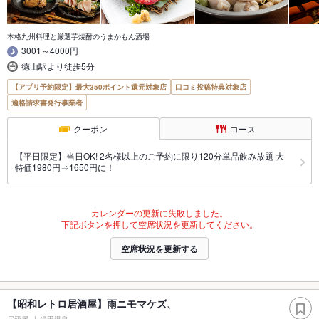
本格九州料理と厳選芋焼酎のうまかもん酒場
3001～4000円
徳山駅より徒歩5分
【アプリ予約限定】最大350ポイント還元対象店
口コミ投稿特典対象店
適格請求書発行事業者
クーポン
コース
【平日限定】当日OK! 2名様以上のご予約に限り120分単品飲み放題 大
特価1980円⇒1650円に！
カレンダーの更新に失敗しました。
下記ボタンを押して空席状況を更新してください。
空席状況を更新する
【昭和レトロ居酒屋】雨ニモマケズ、
居酒屋
湯田温泉