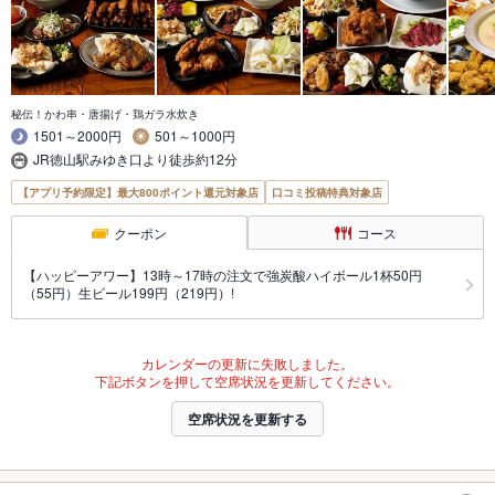
秘伝！かわ串・唐揚げ・鶏ガラ水炊き
1501～2000円
501～1000円
JR徳山駅みゆき口より徒歩約12分
【アプリ予約限定】最大800ポイント還元対象店
口コミ投稿特典対象店
クーポン
コース
【ハッピーアワー】13時～17時の注文で強炭酸ハイボール1杯50円
（55円）生ビール199円（219円）!
カレンダーの更新に失敗しました。
下記ボタンを押して空席状況を更新してください。
空席状況を更新する