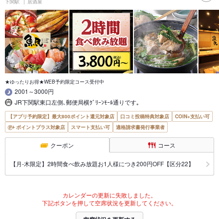
下関駅
居酒屋
★ゆったりお得★WEB予約限定コース受付中
2001～3000円
JR下関駅東口左側､郵便局横ｸﾞﾘｰﾝﾓｰﾙ通りです｡
【アプリ予約限定】最大800ポイント還元対象店
口コミ投稿特典対象店
COIN+支払い可
ポイントプラス対象店
スマート支払い可
適格請求書発行事業者
クーポン
コース
【月‐木限定】2時間食べ飲み放題お1人様につき200円OFF【区分22】
カレンダーの更新に失敗しました。
下記ボタンを押して空席状況を更新してください。