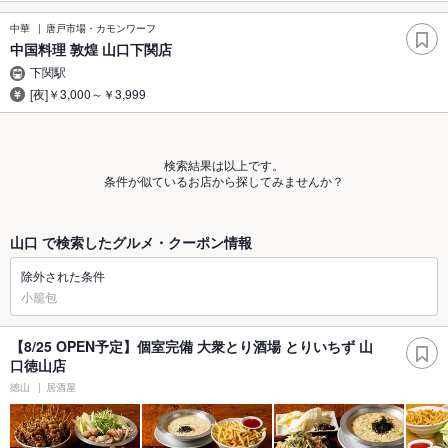
中華
唐戸市場・カモンワーフ
中国料理 敦煌 山口下関店
下関駅
[夜]￥3,000～￥3,999
検索結果は以上です。
条件が似ているお店から探してみませんか？
山口 で検索したグルメ・クーポン情報
除外された条件
小籠包
【8/25 OPEN予定】個室完備 大衆とり酒場 とりいちず 山
口徳山店
徳山
居酒屋