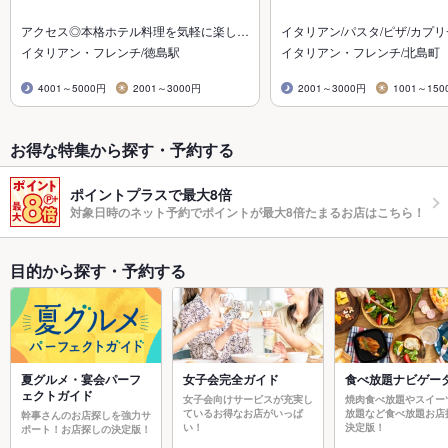
アクセス◎本格ホテル料理を気軽に楽し…
イタリアン/パスタ/ピザ/カプ
イタリアン・フレンチ/徳島駅
イタリアン・フレンチ/北島町
4001～5000円
2001～3000円
2001～3000円
1001～150
お得な特集から探す・予約する
ポイントプラスで最大8倍
対象日時のネット予約でポイントが最大8倍たまるお店はこちら！
目的から探す・予約する
夏グルメ・宴会パーフ
女子会完全ガイド
食べ放題ナビゲー
ェクトガイド
女子会向けサービスが充実し
焼肉食べ放題やスイー
ているお得なお店がいっぱ
放題など食べ放題お店
幹事さんのお店探しを強力サ
い！
決定版！
ポート！お店探しの決定版！