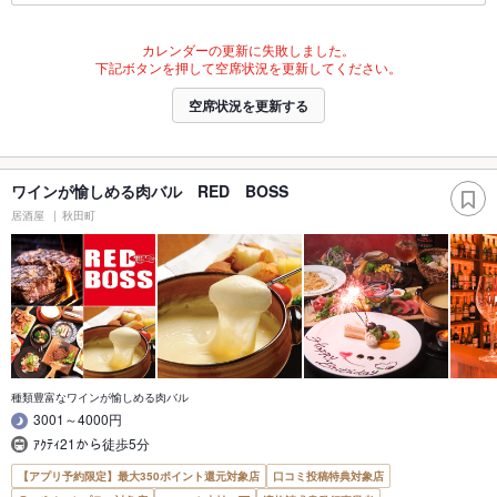
カレンダーの更新に失敗しました。
下記ボタンを押して空席状況を更新してください。
空席状況を更新する
ワインが愉しめる肉バル RED BOSS
居酒屋
秋田町
種類豊富なワインが愉しめる肉バル
3001～4000円
ｱｸﾃｨ21から徒歩5分
【アプリ予約限定】最大350ポイント還元対象店
口コミ投稿特典対象店