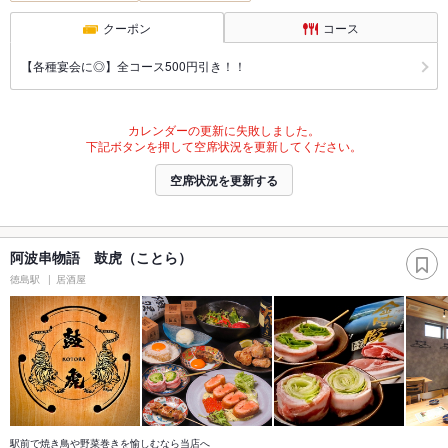
クーポン
コース
【各種宴会に◎】全コース500円引き！！
カレンダーの更新に失敗しました。
下記ボタンを押して空席状況を更新してください。
空席状況を更新する
阿波串物語 鼓虎（ことら）
徳島駅
居酒屋
駅前で焼き鳥や野菜巻きを愉しむなら当店へ