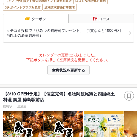
【アプリ予約限定】最大800ポイント還元対象店
口コミ投稿特典対象店
ポイントプラス対象店
適格請求書発行事業者
クーポン
コース
クチコミ投稿で「ひみつの肉寿司プレゼント」 （1貫なんと1000円相
当以上の豪華肉寿司）
カレンダーの更新に失敗しました。
下記ボタンを押して空席状況を更新してください。
空席状況を更新する
【8/10 OPEN予定】【個室完備】名物阿波尾鶏と四国郷土
料理 奏屋 徳島駅前店
徳島駅
居酒屋