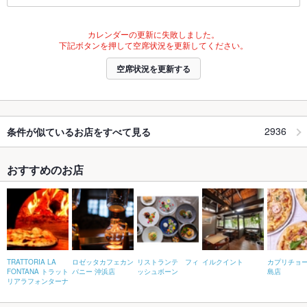
カレンダーの更新に失敗しました。
下記ボタンを押して空席状況を更新してください。
空席状況を更新する
2936
条件が似ているお店をすべて見る
おすすめのお店
TRATTORIA LA
ロゼッタカフェカン
リストランテ フィ
イルクイント
カプリチョー
FONTANA トラット
パニー 沖浜店
ッシュボーン
島店
リアラフォンターナ