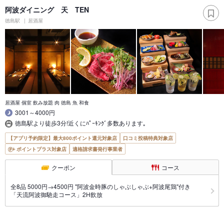
阿波ダイニング 天 TEN
徳島駅
居酒屋
居酒屋 個室 飲み放題 肉 徳島 魚 和食
3001～4000円
徳島駅より徒歩3分!近くにﾊﾟｰｷﾝｸﾞ多数あります｡
【アプリ予約限定】最大800ポイント還元対象店
口コミ投稿特典対象店
ポイントプラス対象店
適格請求書発行事業者
クーポン
コース
全8品 5000円→4500円 "阿波金時豚のしゃぶしゃぶ+阿波尾鶏"付き
「天流阿波御馳走コース」2H飲放