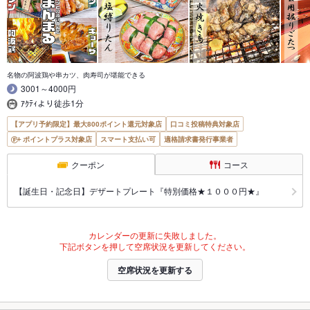
名物の阿波鶏や串カツ、肉寿司が堪能できる
3001～4000円
ｱｸﾃｨより徒歩1分
【アプリ予約限定】最大800ポイント還元対象店
口コミ投稿特典対象店
ポイントプラス対象店
スマート支払い可
適格請求書発行事業者
クーポン
コース
【誕生日・記念日】デザートプレート『特別価格★１０００円★』
カレンダーの更新に失敗しました。
下記ボタンを押して空席状況を更新してください。
空席状況を更新する