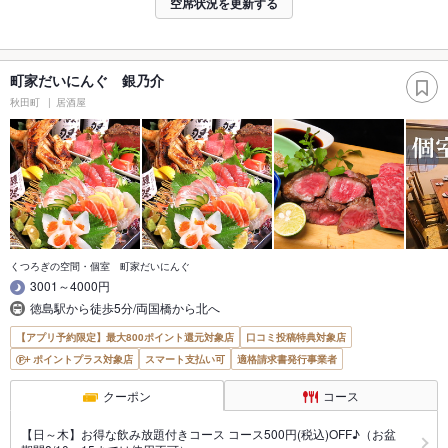
空席状況を更新する
町家だいにんぐ 銀乃介
秋田町
居酒屋
くつろぎの空間・個室 町家だいにんぐ
3001～4000円
徳島駅から徒歩5分/両国橋から北へ
【アプリ予約限定】最大800ポイント還元対象店
口コミ投稿特典対象店
ポイントプラス対象店
スマート支払い可
適格請求書発行事業者
クーポン
コース
【日～木】お得な飲み放題付きコース コース500円(税込)OFF♪（お盆