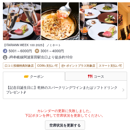
【ITARIANN WEEK 100 2025】 ノミネート
5001～6000円
3001～4000円
JR牟岐線阿波富田駅出口より徒歩約10分
口コミ投稿特典対象店
COIN+支払い可
ポイントプラス対象店
スマート支払い可
クーポン
コース
【記念日誕生日に】乾杯のスパークリングワインまたはソフトドリンク
プレゼント♪
カレンダーの更新に失敗しました。
下記ボタンを押して空席状況を更新してください。
空席状況を更新する