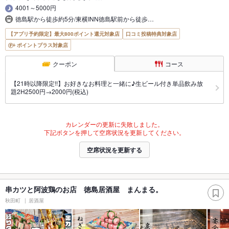
4001～5000円
徳島駅から徒歩約5分/東横INN徳島駅前から徒歩…
【アプリ予約限定】最大800ポイント還元対象店
口コミ投稿特典対象店
ポイントプラス対象店
クーポン
コース
【21時以降限定!!】お好きなお料理と一緒に♪生ビール付き単品飲み放
題2H2500円→2000円(税込)
カレンダーの更新に失敗しました。
下記ボタンを押して空席状況を更新してください。
空席状況を更新する
串カツと阿波鶏のお店 徳島居酒屋 まんまる。
秋田町
居酒屋