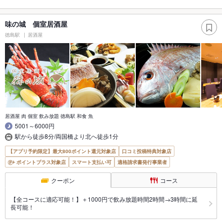
味の城 個室居酒屋
徳島駅
居酒屋
居酒屋 肉 個室 飲み放題 徳島駅 和食 魚
5001～6000円
駅から徒歩8分/両国橋より北へ徒歩1分
【アプリ予約限定】最大800ポイント還元対象店
口コミ投稿特典対象店
ポイントプラス対象店
スマート支払い可
適格請求書発行事業者
クーポン
コース
【全コースに適応可能！】＋1000円で飲み放題時間2時間→3時間に延
長可能！