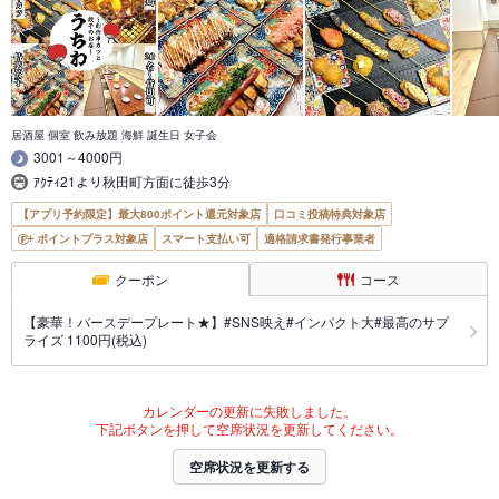
居酒屋 個室 飲み放題 海鮮 誕生日 女子会
3001～4000円
ｱｸﾃｨ21より秋田町方面に徒歩3分
【アプリ予約限定】最大800ポイント還元対象店
口コミ投稿特典対象店
ポイントプラス対象店
スマート支払い可
適格請求書発行事業者
クーポン
コース
【豪華！バースデープレート★】#SNS映え#インパクト大#最高のサプ
ライズ 1100円(税込)
カレンダーの更新に失敗しました。
下記ボタンを押して空席状況を更新してください。
空席状況を更新する