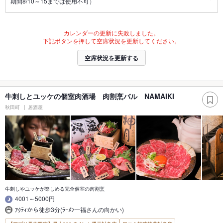
期間8/10～15までは使用不可）
カレンダーの更新に失敗しました。
下記ボタンを押して空席状況を更新してください。
空席状況を更新する
牛刺しとユッケの個室肉酒場 肉割烹バル NAMAIKI
秋田町
居酒屋
牛刺しやユッケが楽しめる完全個室の肉割烹
4001～5000円
ｱｸﾃｨから徒歩3分(ﾗｰﾒﾝ一福さんの向かい)