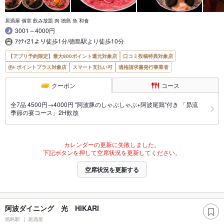
居酒屋 個室 飲み放題 肉 徳島 魚 和食
3001～4000円
ｱｸﾃｨ21より徒歩1分/徳島駅より徒歩10分
【アプリ予約限定】最大800ポイント還元対象店
口コミ投稿特典対象店
ポイントプラス対象店
スマート支払い可
適格請求書発行事業者
クーポン
コース
全7品 4500円→4000円 "阿波豚のしゃぶしゃぶ+阿波尾鶏"付き 「昴流
季節の宴コース」2H飲放
カレンダーの更新に失敗しました。
下記ボタンを押して空席状況を更新してください。
空席状況を更新する
阿波ダイニング 光 HIKARI
徳島駅
居酒屋