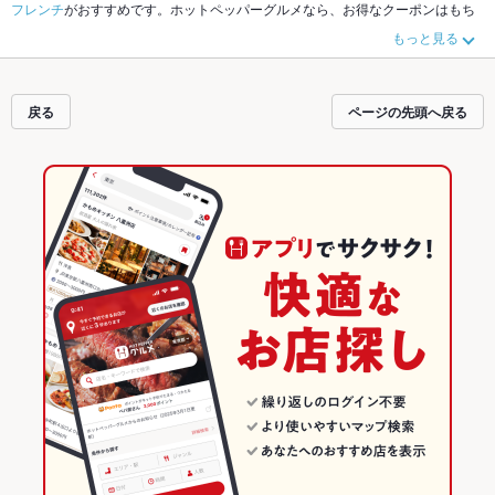
フレンチ
がおすすめです。ホットペッパーグルメなら、お得なクーポンはもち
ろん、こだわりメニュー
リゾット
、
キッシュ
や季節のおすすめ料理など、お店
もっと見る
の最新情報をご紹介しているので安心！24時間使える簡単便利なネット予約が
使えるお店も拡大中です。友達どうしの飲み会にも、会社の宴会にも、デート
やパーティーにもお得に便利にホットペッパーグルメをご利用ください。
戻る
ページの先頭へ戻る