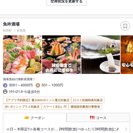
空席状況を更新する
魚吟酒場
秋田町
居酒屋
漁港直結の海鮮居酒屋！
3001～4000円
501～1000円
ｱｸﾃｨ21から徒歩5分
【アプリ予約限定】最大800ポイント還元対象店
口コミ投稿特典対象店
ポイントプラス対象店
スマート支払い可
適格請求書発行事業者
クーポン
コース
≪日～木限定!!≫各種コースが… 2時間[飲放]⇒ゆったり3時間[飲放]に♪