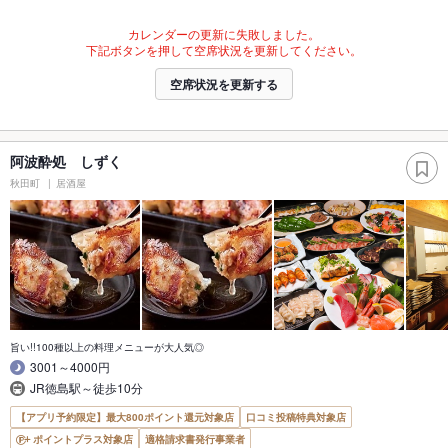
カレンダーの更新に失敗しました。
下記ボタンを押して空席状況を更新してください。
空席状況を更新する
阿波酔処 しずく
秋田町
居酒屋
旨い!!100種以上の料理メニューが大人気◎
3001～4000円
JR徳島駅～徒歩10分
【アプリ予約限定】最大800ポイント還元対象店
口コミ投稿特典対象店
ポイントプラス対象店
適格請求書発行事業者