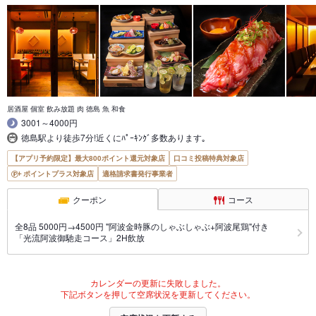
居酒屋 個室 飲み放題 肉 徳島 魚 和食
3001～4000円
徳島駅より徒歩7分!近くにﾊﾟｰｷﾝｸﾞ多数あります｡
【アプリ予約限定】最大800ポイント還元対象店
口コミ投稿特典対象店
ポイントプラス対象店
適格請求書発行事業者
クーポン
コース
全8品 5000円→4500円 "阿波金時豚のしゃぶしゃぶ+阿波尾鶏"付き
「光流阿波御馳走コース」2H飲放
カレンダーの更新に失敗しました。
下記ボタンを押して空席状況を更新してください。