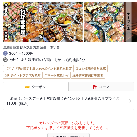
居酒屋 個室 飲み放題 海鮮 誕生日 女子会
3001～4000円
ｱｸﾃｨ21より秋田町の方面に向かって約徒歩3分｡
【アプリ予約限定】最大800ポイント還元対象店
口コミ投稿特典対象店
ポイントプラス対象店
スマート支払い可
適格請求書発行事業者
クーポン
コース
【豪華！バースデー★】#SNS映え#インパクト大#最高のサプライズ
1100円(税込)
カレンダーの更新に失敗しました。
下記ボタンを押して空席状況を更新してください。