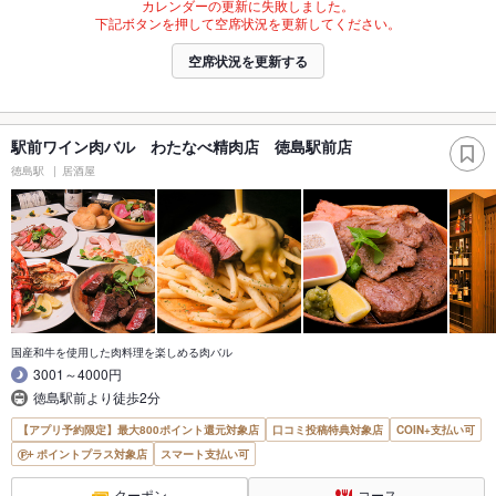
カレンダーの更新に失敗しました。
下記ボタンを押して空席状況を更新してください。
空席状況を更新する
駅前ワイン肉バル わたなべ精肉店 徳島駅前店
徳島駅
居酒屋
国産和牛を使用した肉料理を楽しめる肉バル
3001～4000円
徳島駅前より徒歩2分
【アプリ予約限定】最大800ポイント還元対象店
口コミ投稿特典対象店
COIN+支払い可
ポイントプラス対象店
スマート支払い可
クーポン
コース