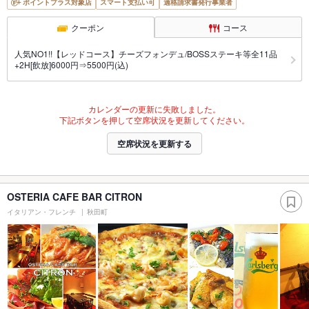
ポイントプラス対象店
スマート支払い可
適格請求書発行事業者
クーポン
コース
人気NO1!!【レッドコース】チーズフォンデュ/BOSSステーキ等全11品
+2H[飲放]6000円⇒5500円(込)
カレンダーの更新に失敗しました。
下記ボタンを押して空席状況を更新してください。
空席状況を更新する
OSTERIA CAFE BAR CITRON
イタリアン・フレンチ
秋田町