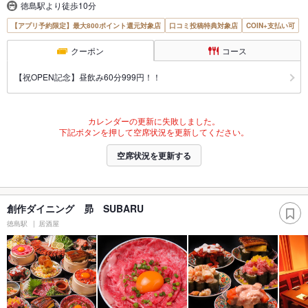
徳島駅より徒歩10分
【アプリ予約限定】最大800ポイント還元対象店
口コミ投稿特典対象店
COIN+支払い可
クーポン
コース
【祝OPEN記念】昼飲み60分999円！！
カレンダーの更新に失敗しました。
下記ボタンを押して空席状況を更新してください。
空席状況を更新する
創作ダイニング 昴 SUBARU
徳島駅
居酒屋