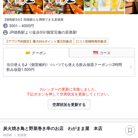
【徳島駅3分】四国郷土を満喫できる居酒屋
3001～4000円
JR徳島駅より徒歩3分!個室完備の居酒屋!
【アプリ予約限定】最大800ポイント還元対象店
口コミ投稿特典対象店
クーポン
コース
当日使える♪《個室確約》☆いつでも使える飲み放題クーポン☆2時間
飲み放題1,500円
カレンダーの更新に失敗しました。
下記ボタンを押して空席状況を更新してください。
空席状況を更新する
炭火焼き鳥と野菜巻き串のお店 わがまま屋 本店
秋田町
居酒屋