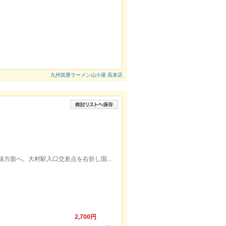
店
九州筑豊ラーメン山小屋 高来店
大村駅より徒歩約17分。出口を国道34号線方面へ。大村駅入口交差点を右折し国道34号線へ入る。空港南口交差点右側です。
2,700円