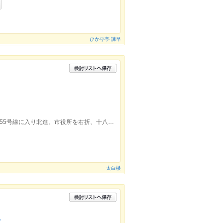
ひかり亭 諫早
本諫早駅より徒歩8分。駅前通りから県道55号線に入り北進。市役所を右折、十八銀行を左折。西日本シティ銀行近くです。
太白楼