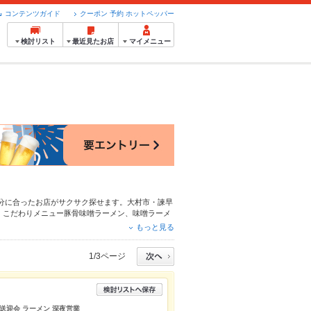
コンテンツガイド
クーポン 予約 ホットペッパー
検討リスト
最近見たお店
マイメニュー
分に合ったお店がサクサク探せます。大村市・諫早
、こだわりメニュー
豚骨味噌ラーメン
、
味噌ラーメ
時間使える簡単便利なネット予約が使えるお店も拡
もっと見る
ホットペッパーグルメをご利用ください。
1/3ページ
歓送迎会 ラーメン 深夜営業