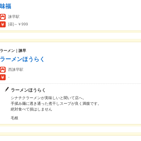
味福
諫早駅
[昼]～￥999
ラーメン｜諫早
ラーメンほうらく
西諫早駅
-
ラーメンほうらく
シナチクラーメンが美味しいと聞いて店へ。
手揉み麺に透き通った煮干しスープが良く満腹です。
絶対食べて損はしません
毛根