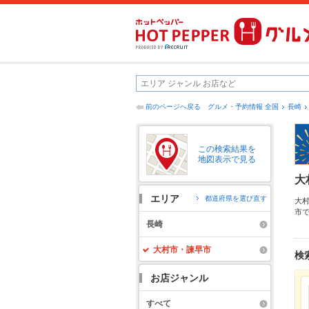
前のページへ戻る
グルメ・予約情報 全国
長崎
この検索結果を
地図表示で見る
大
エリア
都道府県を選び直す
大
市
ン
長崎
大
大村市・諫早市
検
お店ジャンル
すべて