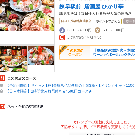
諫早駅前 居酒屋 ひかり亭
諫早駅そば！毎日仕入れる魚が人気の居酒屋
口コミ投稿特典対象店
ポイントつかえる
3001～4000円
501～1000円
JR諫早駅から徒歩5分
【単品飲み放題(火～木限定
ワー/ハイボール/カクテル
このお店のコース
【予約可能◎】サクっと1杯!!長崎県産品使用の小鉢3種と1ドリンクセット1100
【日～木限定】2時間飲み放題付き★4500円コース★
ネット予約の空席状況
カレンダーの更新に失敗しました。
下記ボタンを押して空席状況を更新してくだ