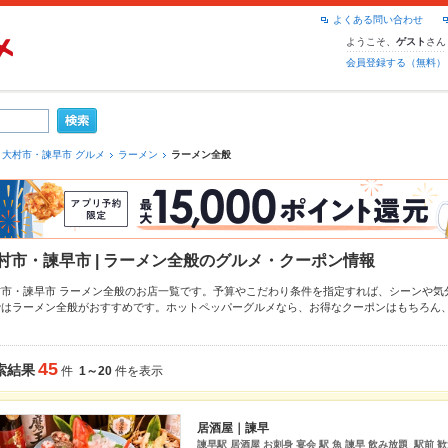
よくある問い合わせ
ようこそ、
さん
ゲスト
会員登録する（無料）
大村市・諫早市 グルメ
ラーメン
ラーメン全般
村市・諫早市 | ラーメン全般のグルメ・クーポン情報
村市・諫早市 ラーメン全般のお店一覧です。予算やこだわり条件を指定すれば、シーンや気
ではラーメン全般がおすすめです。ホットペッパーグルメなら、お得なクーポンはもちろん
、
みそラーメン
や季節のおすすめ料理など、お店の最新情報をご紹介しているので安心！24
中です。友達どうしの飲み会にも、会社の宴会にも、デートやパーティーにもお得に便利に
45
索結果
件
1～20
件を表示
居酒屋｜諫早
諫早駅 居酒屋 お刺身 宴会 駅 魚 諫早 飲み放題 駅前 