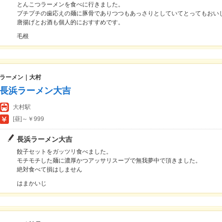
とんこつラーメンを食べに行きました。
プチプチの歯応えの麺に豚骨でありつつもあっさりとしていてとってもおい
唐揚げとお酒も個人的におすすめです。
毛根
ラーメン｜大村
長浜ラーメン大吉
大村駅
[昼]～￥999
長浜ラーメン大吉
餃子セットをガッツリ食べました。
モチモチした麺に濃厚かつアッサリスープで無我夢中で頂きました。
絶対食べて損はしません
はまかいじ