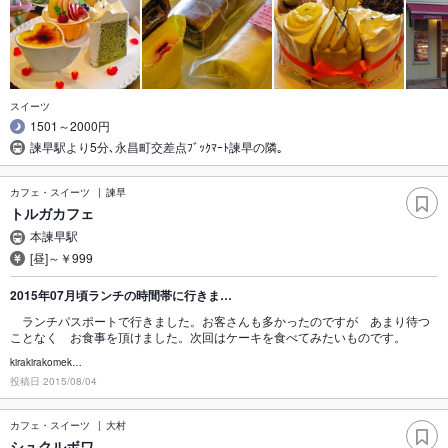
スイーツ
1501～2000円
諫早駅より5分､永昌町交差点ﾌﾞｯｸﾏｰﾄ諫早の隣｡
カフェ・スイーツ
諫早
トルガカフェ
本諫早駅
[昼]～￥999
2015年07月頃ランチの時間帯に行きま…
ランチパスポートで行きました。お客さんも多かったのですが あまり待つ
ことなく お食事を頂けました。次回はケーキを食べてみたいものです。
kirakirakomek…
投稿日 2015/08/04
カフェ・スイーツ
大村
シュクルボワ