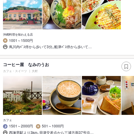
沖縄料理を味わえる店
1001～1500円
蔦川内ﾊﾞｽ停から歩いて3分｡船津ﾊﾞｽ停から歩いて…
コーヒー屋 なみのうお
カフェ・スイーツ
大村
カフェ
1501～2000円
501～1000円
西諫早駅より3km｡貝津交差点から三浦方面37号沿…