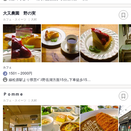
大又農園 野の実
カフェ・スイーツ
大村
カフェ
1501～2000円
線松原駅より県営ﾊﾞｽ野岳湖方面15分｡下車徒歩15…
Ｐｏｍｍｅ
カフェ・スイーツ
大村