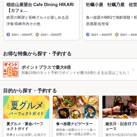
稲佐山展望台 Cafe Dining HIKARI
牡蠣小屋 牡蠣乃屋 佐
【カフェ…
絶景の眺望と長崎グルメが楽しめる店
食べ放題やBBQで海鮮堪能！
洋食/長崎市内その他
居酒屋/佐世保
2001～3000円
2001～3000円
3001～4000円
3001～400
お得な特集から探す・予約する
ポイントプラスで最大8倍
対象日時のネット予約でポイントが最大8倍たまるお店はこちら！
目的から探す・予約する
夏グルメ・宴会パーフ
食べ放題ナビゲーター
誕生日・記念日プ
ェクトガイド
ュース
焼肉食べ放題やスイーツ食べ
放題など食べ放題お店探しの
幹事さんのお店探しを強力サ
誕生日や記念日のお祝