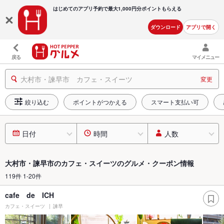
はじめてのアプリ予約で最大
1,000円分ポイントもらえる
ダウンロード
アプリで開く
戻る
マイメニュー
大村市・諫早市 カフェ・スイーツ
変更
絞り込む
ポイントがつかえる
スマート支払い可
日付
時間
人数
大村市・諫早市のカフェ・スイーツのグルメ・クーポン情報
119件 1-20件
cafe de ICH
カフェ・スイーツ
諫早