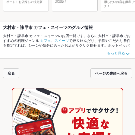
決定版！
ポート！お店探しの決定版！
用したいお店を徹底リ
チ！
大村市・諫早市 カフェ・スイーツのグルメ情報
大村市・諫早市 カフェ・スイーツのお店一覧です。さらに大村市・諫早市でお
すすめの料理ジャンル
カフェ
、
スイーツ
で絞り込んだり、予算やこだわり条件
を指定すれば、シーンや気分に合ったお店がサクサク探せます。ホットペッパ
ーグルメなら、お得なクーポンはもちろん、こだわりメニュー
クレープ
、
ケー
もっと見る
キ
や季節のおすすめ料理など、お店の最新情報をご紹介しているので安心！24
時間使える簡単便利なネット予約が使えるお店も拡大中です。友達どうしの飲
み会にも、会社の宴会にも、デートやパーティーにもお得に便利にホットペッ
パーグルメをご利用ください。
戻る
ページの先頭へ戻る