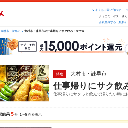
よくある問い合わせ
ようこそ、
さん
ゲスト
会員登録する（無料）
大村市・諫早市
大村市・諫早市の仕事帰りにサク飲み・サク飯
大村市・諫早市
特集
仕事帰りにサク飲
仕事帰りにサクっと飲んで帰りたい時に
5
索結果
件
1～5
件を表示