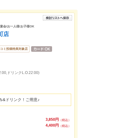
/宴会/お一人様/お子様OK
町店
コミ投稿特典対象店
00,ドリンクL.O.22:00)
み&ドリンク！ご用意♪
3,850円
（税込）
4,400円
（税込）