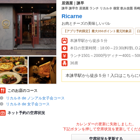
居酒屋｜諫早
諫早 諫早市 居酒屋 ランチ リカルネ 個室 飲み放題 長
Ricarne
お肉とチーズの美味しいバル
【アプリ予約限定】最大350ポイント還元対象店
口
本諫早駅から徒歩５分
本日の営業時間：18:00～23:30(料理L.O.22
ランチ1501～2000円/ディナー4001～50
36席
本諫早駅から徒歩５分！入口はこちらに
このお店のコース
リカルネ de ノンアル女子会コース
リカルネ de 女子会コース
ネット予約の空席状況
カレンダーの更新に失敗しました。
下記ボタンを押して空席状況を更新してくだ
空席状況を更新する