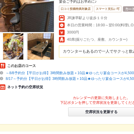
宴会ご予約はお早めに♪
口コミ投稿特典対象店
スマート支払い可
JR諫早駅より徒歩１０分
本日の営業時間：18:00～翌0:00(料理L.O.2
3000円
40席(掘りごたつ、座敷、カウンター)
カウンターもあるので一人でサクっと飲
このお店のコース
～8/8予約分【平日がお得】3時間飲み放題＋10品★ゆったり宴会コースが4,50
8/17～予約分【平日がお得】3時間飲み放題＋10品★ゆったり宴会コースが4,50
ネット予約の空席状況
カレンダーの更新に失敗しました。
下記ボタンを押して空席状況を更新してくだ
空席状況を更新する