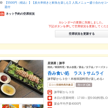
【5500円（税込）】【炭火串焼きと鮮魚を楽しむ】人気メニュー盛り合わせコ
題付
ネット予約の空席状況
カレンダーの更新に失敗しました。
下記ボタンを押して空席状況を更新してくだ
空席状況を更新する
居酒屋｜諫早
焼肉／韓国料理／飲み放題／宴会／女子会／チーズタッ
呑み食い処 ラストサムライ
諫早駅から３分！本格韓国料理が楽しめる♪
口コミ投稿特典対象店
諫早駅から３分
本日の営業時間：17:00～翌0:00(料理L.O.翌
宴会平均予算4000円