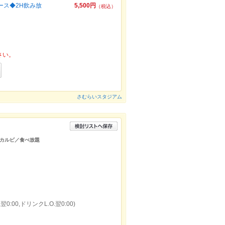
ース◆2H飲み放
5,500円
（税込）
さい。
さむらいスタジアム
カルビ／食べ放題
0:00,ドリンクL.O.翌0:00)