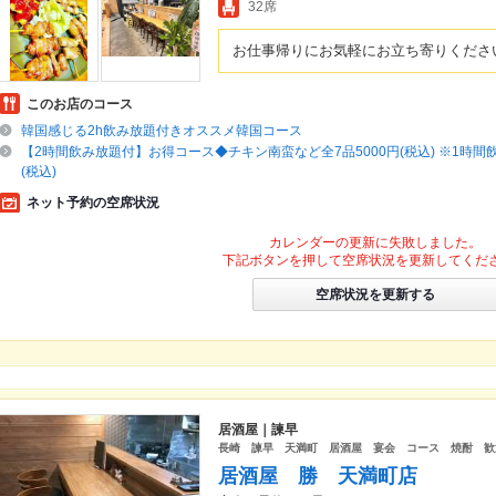
32席
お仕事帰りにお気軽にお立ち寄りくださ
このお店のコース
韓国感じる2h飲み放題付きオススメ韓国コース
【2時間飲み放題付】お得コース◆チキン南蛮など全7品5000円(税込) ※1時間飲
(税込)
ネット予約の空席状況
カレンダーの更新に失敗しました。
下記ボタンを押して空席状況を更新してくだ
空席状況を更新する
居酒屋｜諫早
長崎 諫早 天満町 居酒屋 宴会 コース 焼酎 歓
居酒屋 勝 天満町店