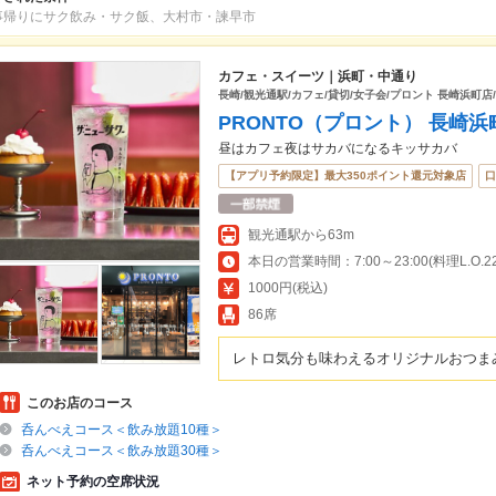
事帰りにサク飲み・サク飯、大村市・諫早市
カフェ・スイーツ｜浜町・中通り
長崎/観光通駅/カフェ/貸切/女子会/プロント 長崎浜町店
PRONTO（プロント） 長崎浜
昼はカフェ夜はサカバになるキッサカバ
【アプリ予約限定】最大350ポイント還元対象店
口
観光通駅から63m
本日の営業時間：7:00～23:00(料理L.O.22:
1000円(税込)
86席
レトロ気分も味わえるオリジナルおつま
このお店のコース
呑んべえコース＜飲み放題10種＞
呑んべえコース＜飲み放題30種＞
ネット予約の空席状況