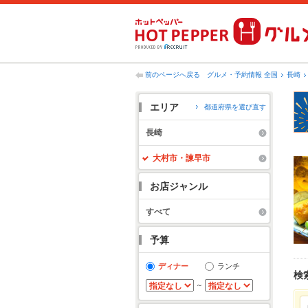
前のページへ戻る
グルメ・予約情報 全国
長崎
エリア
都道府県を選び直す
長崎
大村市・諫早市
お店ジャンル
すべて
予算
ディナー
ランチ
検
～