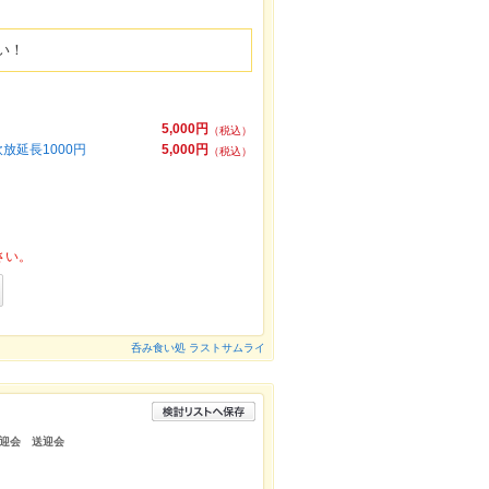
い！
5,000円
（税込）
放延長1000円
5,000円
（税込）
さい。
呑み食い処 ラストサムライ
迎会 送迎会