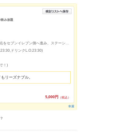
会/飲み放題
大村駅から約1300ｍ。34号線協和町交差点をセブンイレブン側へ進み、ステーションホテルの隣です。
:30,ドリンクL.O.23:30)
で！)
てもリーズナブル。
5,000円
（税込）
幸屋
？