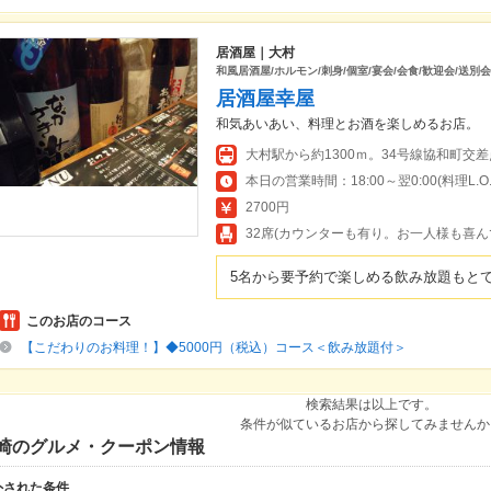
居酒屋｜大村
和風居酒屋/ホルモン/刺身/個室/宴会/会食/歓迎会/送別
居酒屋幸屋
和気あいあい、料理とお酒を楽しめるお店。
本日の営業時間：18:00～翌0:00(料理L.O.23
2700円
32席(カウンターも有り。お一人様も喜ん
5名から要予約で楽しめる飲み放題もと
このお店のコース
【こだわりのお料理！】◆5000円（税込）コース＜飲み放題付＞
検索結果は以上です。
条件が似ているお店から探してみませんか
崎のグルメ・クーポン情報
外された条件