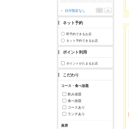
2026年10月
日付指定なし
月
火
水
木
金
土
日
ネット予約
1
2
3
4
5
6
7
8
9
10
11
即予約できるお店
12
13
14
15
16
17
18
ネット予約できるお店
19
20
21
22
23
24
25
ポイント利用
26
27
28
29
30
31
ポイントがたまるお店
こだわり
コース・食べ放題
飲み放題
食べ放題
コースあり
ランチあり
座席