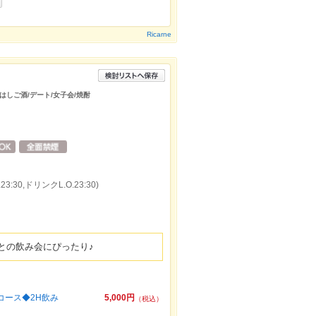
Ricarne
/はしご酒/デート/女子会/焼酎
:30,ドリンクL.O.23:30)
との飲み会にぴったり♪
コース◆2H飲み
5,000円
（税込）