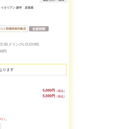
崎 イタリアン 諫早 居酒屋
コミ投稿特典対象店
:30,ドリンクL.O.23:00)
00円
なります
5,000円
（税込）
5,500円
（税込）
さい。