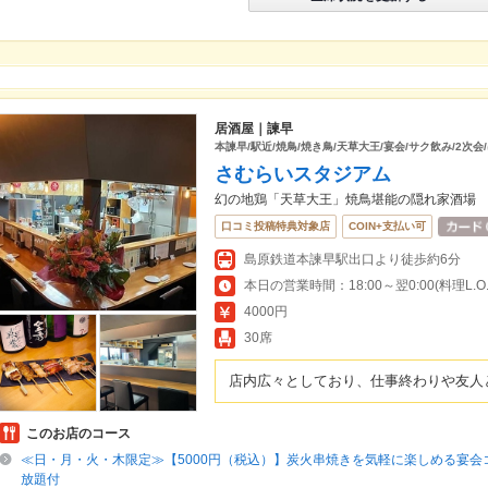
居酒屋｜諫早
本諫早/駅近/焼鳥/焼き鳥/天草大王/宴会/サク飲み/2次会
さむらいスタジアム
幻の地鶏「天草大王」焼鳥堪能の隠れ家酒場
口コミ投稿特典対象店
COIN+支払い可
島原鉄道本諫早駅出口より徒歩約6分
本日の営業時間：18:00～翌0:00(料理L.O.23
4000円
30席
店内広々としており、仕事終わりや友人
このお店のコース
≪日・月・火・木限定≫【5000円（税込）】炭火串焼きを気軽に楽しめる宴会
放題付