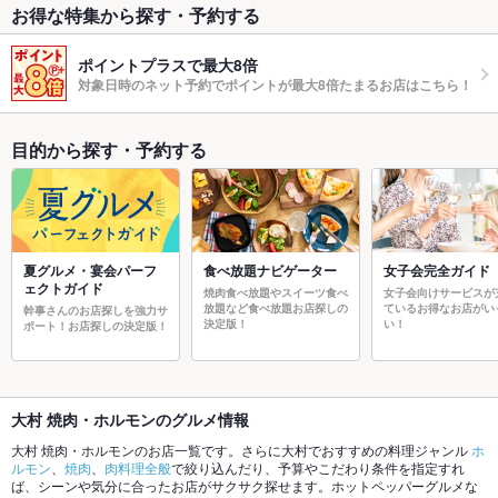
お得な特集から探す・予約する
ポイントプラスで最大8倍
対象日時のネット予約でポイントが最大8倍たまるお店はこちら！
目的から探す・予約する
夏グルメ・宴会パーフ
食べ放題ナビゲーター
女子会完全ガイド
ェクトガイド
焼肉食べ放題やスイーツ食べ
女子会向けサービスが
放題など食べ放題お店探しの
ているお得なお店がい
幹事さんのお店探しを強力サ
決定版！
い！
ポート！お店探しの決定版！
大村 焼肉・ホルモンのグルメ情報
大村 焼肉・ホルモンのお店一覧です。さらに大村でおすすめの料理ジャンル
ホ
ルモン
、
焼肉
、
肉料理全般
で絞り込んだり、予算やこだわり条件を指定すれ
ば、シーンや気分に合ったお店がサクサク探せます。ホットペッパーグルメな