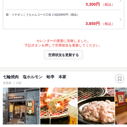
3,300円
（税込）
新・イチオシこうちゃんコース◎全２3品3850円（税込）
3,850円
（税込）
カレンダーの更新に失敗しました。
下記ボタンを押して空席状況を更新してください。
空席状況を更新する
七輪焼肉 塩ホルモン 蛤亭 本家
居酒屋
大村