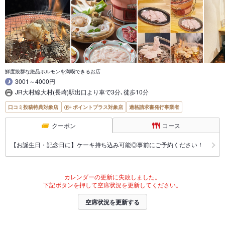
鮮度抜群な絶品ホルモンを満喫できるお店
3001～4000円
JR大村線大村(長崎)駅出口より車で3分､徒歩10分
口コミ投稿特典対象店
ポイントプラス対象店
適格請求書発行事業者
クーポン
コース
【お誕生日・記念日に】ケーキ持ち込み可能◎事前にご予約ください！
カレンダーの更新に失敗しました。
下記ボタンを押して空席状況を更新してください。
空席状況を更新する