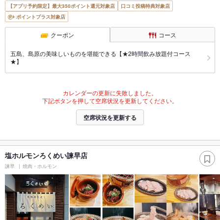
【アプリ予約限定】最大350ポイント還元対象店
口コミ投稿特典対象店
ポイントプラス対象店
クーポン
コース
五島、島原の美味しいものを堪能できる【★2時間飲み放題付コース
★】
カレンダーの更新に失敗しました。
下記ボタンを押して空席状況を更新してください。
空席状況を更新する
塩ホルモンろくめい諫早店
諫早
焼肉・ホルモン