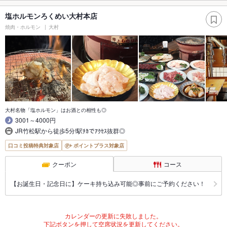
塩ホルモンろくめい大村本店
焼肉・ホルモン
大村
大村名物「塩ホルモン」はお酒との相性も◎
3001～4000円
JR竹松駅から徒歩5分!駅ﾁｶでｱｸｾｽ抜群◎
口コミ投稿特典対象店
ポイントプラス対象店
クーポン
コース
【お誕生日・記念日に】ケーキ持ち込み可能◎事前にご予約ください！
カレンダーの更新に失敗しました。
下記ボタンを押して空席状況を更新してください。