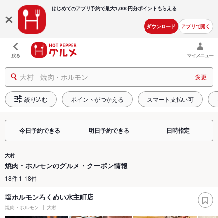
はじめてのアプリ予約で最大
1,000円分ポイントもらえる
ダウンロード
アプリで開く
戻る
マイメニュー
大村 焼肉・ホルモン
変更
絞り込む
ポイントがつかえる
スマート支払い可
今日予約できる
明日予約できる
日時指定
大村
焼肉・ホルモンのグルメ・クーポン情報
18件 1-18件
塩ホルモンろくめい水主町店
焼肉・ホルモン
大村