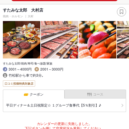
すたみな太郎 大村店
焼肉・ホルモン
大村
すたみな太郎/焼肉/寿司/食べ放題/家族
3001～4000円
2001～3000円
竹松駅から車で約3分｡
口コミ投稿特典対象店
クーポン
コース
平日ディナー＆土日祝限定☆ １グループ食事代【5％割引】♪
カレンダーの更新に失敗しました。
下記ボタンを押して空席状況を更新してください。