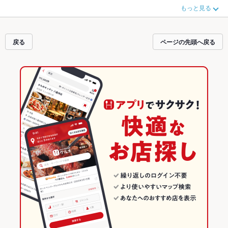
ら、お得なクーポンはもちろん、こだわりメニュー
牛タン
や季節のおすすめ料
もっと見る
理など、お店の最新情報をご紹介しているので安心！24時間使える簡単便利な
ネット予約が使えるお店も拡大中です。友達どうしの飲み会にも、会社の宴会
にも、デートやパーティーにもお得に便利にホットペッパーグルメをご利用く
ださい。
戻る
ページの先頭へ戻る