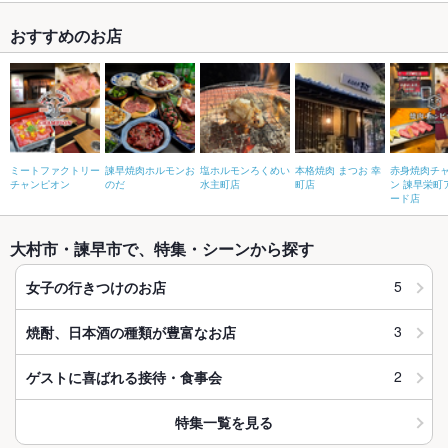
おすすめのお店
ミートファクトリー
諫早焼肉ホルモンお
塩ホルモンろくめい
本格焼肉 まつお 幸
赤身焼肉チ
チャンピオン
のだ
水主町店
町店
ン 諫早栄町
ード店
大村市・諫早市で、特集・シーンから探す
5
女子の行きつけのお店
3
焼酎、日本酒の種類が豊富なお店
2
ゲストに喜ばれる接待・食事会
特集一覧を見る