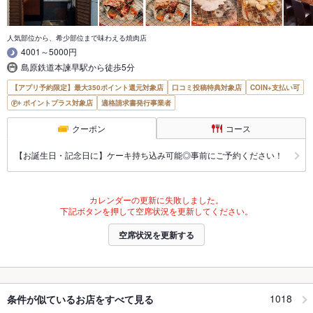
人気部位から、希少部位まで味わえる焼肉店
4001～5000円
島原鉄道本諫早駅から徒歩5分
【アプリ予約限定】最大350ポイント還元対象店
口コミ投稿特典対象店
COIN+支払い可
ポイントプラス対象店
適格請求書発行事業者
クーポン
コース
【お誕生日・記念日に】ケーキ持ち込み可能◎事前にご予約ください！
カレンダーの更新に失敗しました。
下記ボタンを押して空席状況を更新してください。
空席状況を更新する
1018
条件が似ているお店をすべて見る