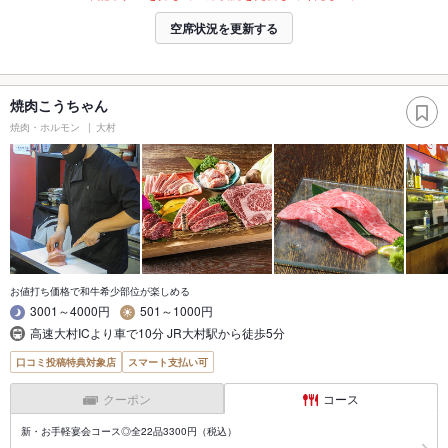
空席状況を更新する
焼肉こうちゃん
焼肉・ホルモン
大村
お値打ち価格で和牛希少部位が楽しめる
3001～4000円
501～1000円
高速大村ICより車で10分 JR大村駅から徒歩5分
口コミ投稿特典対象店
スマート支払い可
クーポン
コース
新・お手軽宴会コース◎全22品3300円（税込）