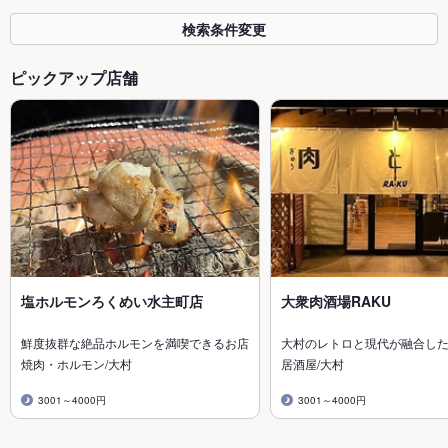
検索条件変更
ピックアップ店舗
塩ホルモンろくめい水主町店
大衆肉酒場RAKU
鮮度抜群な絶品ホルモンを満喫できるお店
大村のレトロと現代が融合し
焼肉・ホルモン/大村
居酒屋/大村
3001～4000円
3001～4000円