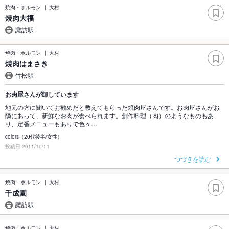
焼肉・ホルモン
大村
焼肉大福
諏訪駅
焼肉・ホルモン
大村
焼肉はまさき
竹松駅
お肉屋さんが卸しています
地元の方に聞いてお勧めだと教えてもらった焼肉屋さんです。お肉屋さんがお
隣にあって、新鮮なお肉が食べられます。創作料理（肉）のようなものもあ
り、定番メニューもありで色々…
colors（20代後半/女性）
投稿日 2011/10/11
つづきを読む
焼肉・ホルモン
大村
千成園
諏訪駅
焼肉・ホルモン
大村