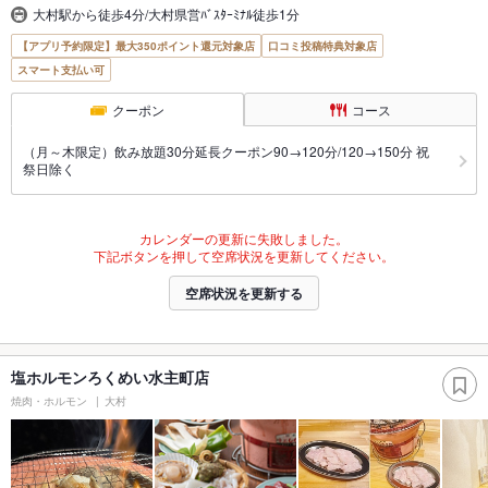
大村駅から徒歩4分/大村県営ﾊﾞｽﾀｰﾐﾅﾙ徒歩1分
【アプリ予約限定】最大350ポイント還元対象店
口コミ投稿特典対象店
スマート支払い可
クーポン
コース
（月～木限定）飲み放題30分延長クーポン90→120分/120→150分 祝
祭日除く
カレンダーの更新に失敗しました。
下記ボタンを押して空席状況を更新してください。
空席状況を更新する
塩ホルモンろくめい水主町店
焼肉・ホルモン
大村