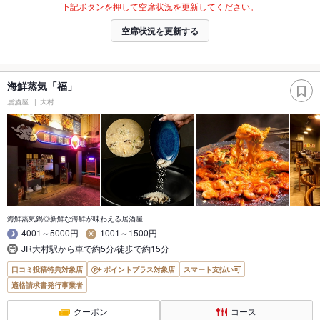
下記ボタンを押して空席状況を更新してください。
空席状況を更新する
海鮮蒸気「福」
居酒屋
大村
海鮮蒸気鍋◎新鮮な海鮮が味わえる居酒屋
4001～5000円
1001～1500円
JR大村駅から車で約5分/徒歩で約15分
口コミ投稿特典対象店
ポイントプラス対象店
スマート支払い可
適格請求書発行事業者
クーポン
コース