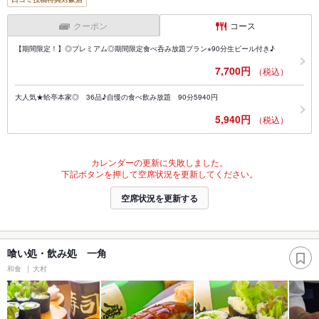
クーポン
コース
【期間限定！】◎プレミアム◎期間限定食べ呑み放題プラン※90分生ビール付き♪
7,700円
（税込）
大人気★蛤亭本家◎ 36品♪自慢の食べ飲み放題 90分5940円
5,940円
（税込）
カレンダーの更新に失敗しました。
下記ボタンを押して空席状況を更新してください。
空席状況を更新する
喰い処・飲み処 一角
和食
大村