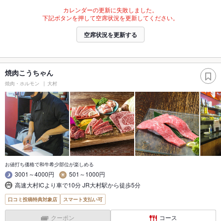
カレンダーの更新に失敗しました。
下記ボタンを押して空席状況を更新してください。
空席状況を更新する
焼肉こうちゃん
焼肉・ホルモン
大村
お値打ち価格で和牛希少部位が楽しめる
3001～4000円
501～1000円
高速大村ICより車で10分 JR大村駅から徒歩5分
口コミ投稿特典対象店
スマート支払い可
クーポン
コース