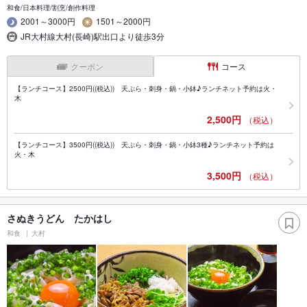
和食/日本料理/割烹/創作料理
2001～3000円
1501～2000円
JR大村線大村(長崎)駅出口より徒歩3分
クーポン
コース
【ランチコース】2500円((税込)) 天ぷら・刺身・鍋・小鉢♪ランチネット予約は火・
木
2,500円
（税込）
【ランチコース】3500円((税込)) 天ぷら・刺身・鍋・小鉢3種♪ランチネット予約は
火・木
3,500円
（税込）
さぬきうどん たかはし
和食
大村