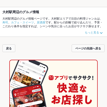
大村駅周辺のグルメ情報
大村駅周辺のグルメ情報ページです。大村駅エリアで注目の料理ジャンルは、
寿司
、
カフェ・スイーツ
、
居酒屋
です。駅からの距離で絞り込んだり、予算・
こだわり条件を指定すれば、シーンや気分に合ったお店がサクサク探せます。
ご希望に合ったお店が見つからなかったら、近隣の
諏訪駅
、
新大村駅
もチェッ
もっと見る
クしてみてください。ホットペッパーグルメなら、お得なクーポンはもちろ
ん、こだわりメニューや季節のおすすめ料理など、お店の最新情報をご紹介し
ているので安心！24時間使える簡単便利なネット予約が使えるお店も拡大中で
す。友達どうしの飲み会にも、会社の宴会にも、デートやパーティにもお得に
戻る
ページの先頭へ戻る
便利にホットペッパーグルメをご利用ください。