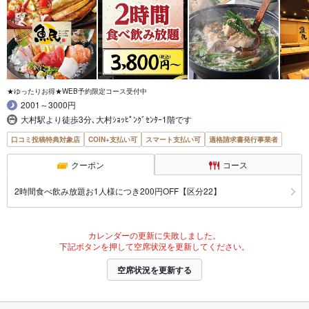
★ゆったりお得★WEB予約限定コース受付中
2001～3000円
大村駅より徒歩3分､大村ｼｮｯﾋﾟﾝｸﾞｾﾝﾀｰ1階です
口コミ投稿特典対象店
COIN+支払い可
スマート支払い可
適格請求書発行事業者
クーポン
コース
2時間食べ飲み放題お1人様につき200円OFF【区分22】
カレンダーの更新に失敗しました。
下記ボタンを押して空席状況を更新してください。
空席状況を更新する