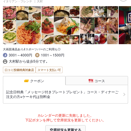
イタリアン・フレンチ
大村
大画面液晶あり♪スポーツバーのご利用も◎
3001～4000円
1001～1500円
大村駅から徒歩5分です｡
口コミ投稿特典対象店
スマート支払い可
クーポン
コース
記念日特典「メッセージ付きプレートプレゼント」コース・ディナーご
注文の方※ケーキ代は別料金
カレンダーの更新に失敗しました。
下記ボタンを押して空席状況を更新してください。
空席状況を更新する