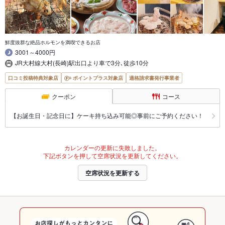
鮮度抜群な絶品ホルモンを満喫できるお店
3001～4000円
JR大村線大村(長崎)駅出口より車で3分､徒歩10分
口コミ投稿特典対象店
ポイントプラス対象店
適格請求書発行事業者
クーポン
コース
【お誕生日・記念日に】ケーキ持ち込み可能◎事前にご予約ください！
カレンダーの更新に失敗しました。
下記ボタンを押して空席状況を更新してください。
空席状況を更新する