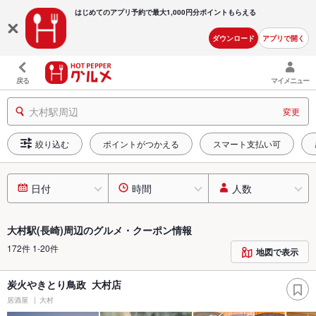
はじめてのアプリ予約で最大
1,000円分ポイントもらえる
ダウンロード
アプリで開く
戻る
マイメニュー
大村駅周辺
変更
絞り込む
ポイントがつかえる
スマート支払い可
日付
時間
人数
大村駅(長崎)周辺のグルメ・クーポン情報
172件 1-20件
地図で表示
炭火やきとり鳥政 大村店
居酒屋
大村