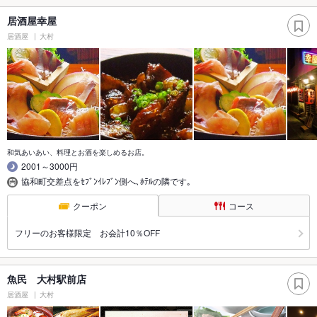
居酒屋幸屋
居酒屋
大村
和気あいあい、料理とお酒を楽しめるお店。
2001～3000円
協和町交差点をｾﾌﾞﾝｲﾚﾌﾞﾝ側へ､ﾎﾃﾙの隣です｡
クーポン
コース
フリーのお客様限定 お会計10％OFF
魚民 大村駅前店
居酒屋
大村