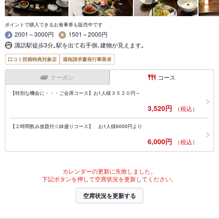
ポイントで購入できるお食事券も販売中です
2001～3000円
1501～2000円
諏訪駅徒歩3分｡駅を出て右手側､建物が見えます｡
口コミ投稿特典対象店
適格請求書発行事業者
クーポン
コース
【特別な機会に・・・ご会席コース】お1人様３５２０円～
3,520円
（税込）
【２時間飲み放題付☆鉢盛りコース】 お1人様6000円より
6,000円
（税込）
カレンダーの更新に失敗しました。
下記ボタンを押して空席状況を更新してください。
空席状況を更新する