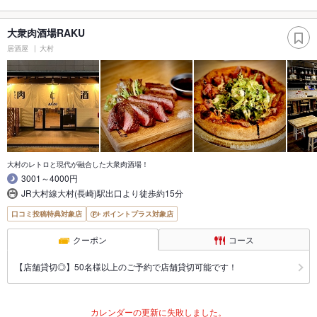
大衆肉酒場RAKU
居酒屋
大村
大村のレトロと現代が融合した大衆肉酒場！
3001～4000円
JR大村線大村(長崎)駅出口より徒歩約15分
口コミ投稿特典対象店
ポイントプラス対象店
クーポン
コース
【店舗貸切◎】50名様以上のご予約で店舗貸切可能です！
カレンダーの更新に失敗しました。