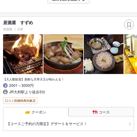
居酒屋 すずめ
居酒屋
大村
【大人数歓迎】新鮮な天草大王が味わえる！
2001～3000円
JR大村駅より徒歩3分
口コミ投稿特典対象店
クーポン
コース
【コースご予約の方限定】デザートをサービス！