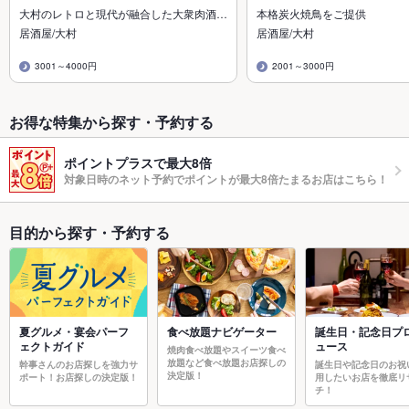
大村のレトロと現代が融合した大衆肉酒…
本格炭火焼鳥をご提供
居酒屋/大村
居酒屋/大村
3001～4000円
2001～3000円
お得な特集から探す・予約する
ポイントプラスで最大8倍
対象日時のネット予約でポイントが最大8倍たまるお店はこちら！
目的から探す・予約する
夏グルメ・宴会パーフ
食べ放題ナビゲーター
誕生日・記念日プ
ェクトガイド
ュース
焼肉食べ放題やスイーツ食べ
放題など食べ放題お店探しの
幹事さんのお店探しを強力サ
誕生日や記念日のお祝
決定版！
ポート！お店探しの決定版！
用したいお店を徹底リ
チ！