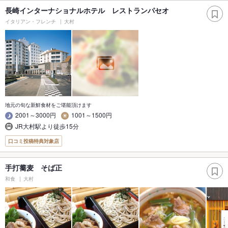
長崎インターナショナルホテル レストランパセオ
イタリアン・フレンチ
大村
地元の旬な新鮮食材をご堪能頂けます
2001～3000円
1001～1500円
JR大村駅より徒歩15分
口コミ投稿特典対象店
手打蕎麦 そば正
和食
大村