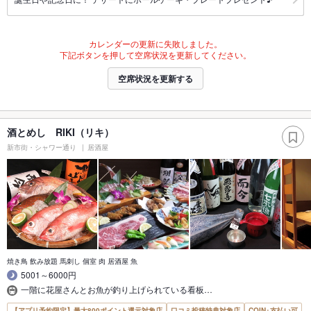
カレンダーの更新に失敗しました。
下記ボタンを押して空席状況を更新してください。
空席状況を更新する
酒とめし RIKI（リキ）
新市街・シャワー通り
居酒屋
焼き鳥 飲み放題 馬刺し 個室 肉 居酒屋 魚
5001～6000円
一階に花屋さんとお魚が釣り上げられている看板…
【アプリ予約限定】最大800ポイント還元対象店
口コミ投稿特典対象店
COIN+支払い可