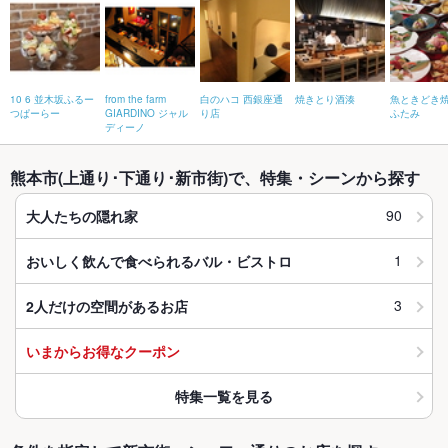
10 6 並木坂ふるー
from the farm
白のハコ 西銀座通
焼きとり酒湊
魚ときどき
つぱーらー
GIARDINO ジャル
り店
ふたみ
ディーノ
熊本市(上通り･下通り･新市街)で、特集・シーンから探す
90
大人たちの隠れ家
1
おいしく飲んで食べられるバル・ビストロ
3
2人だけの空間があるお店
いまからお得なクーポン
特集一覧を見る