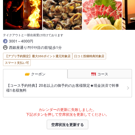
テイクアウトと一部出前受け付けております
3001～4000円
西銀座通り/ｻｸﾗﾏﾁ目の前!徒歩1分
【アプリ予約限定】最大350ポイント還元対象店
口コミ投稿特典対象店
スマート支払い可
クーポン
コース
【コース予約特典】20名以上の御予約のお客様限定★現金決済で幹事
様1名様無料
カレンダーの更新に失敗しました。
下記ボタンを押して空席状況を更新してください。
空席状況を更新する