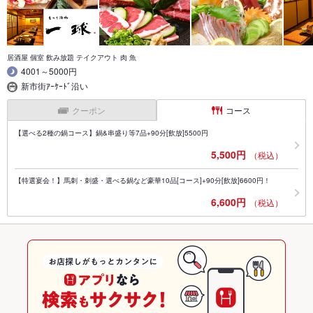
居酒屋 個室 飲み放題 テイクアウト 肉 魚
4001～5000円
新市街ｱｰｹｰﾄﾞ沿い
クーポン
コース
【選べる2種の鍋コース】鍋&串盛り等7品+90分[飲放]5500円
5,500円
（税込）
【特選宴会！】馬刺・刺盛・選べる鍋など豪華10品[コース]+90分[飲放]6600円！
6,600円
（税込）