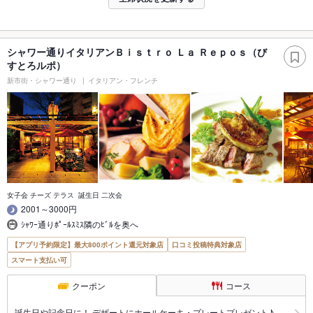
シャワー通りイタリアンＢｉｓｔｒｏ Ｌａ Ｒｅｐｏｓ（び
すとろルポ）
新市街・シャワー通り
イタリアン・フレンチ
女子会 チーズ テラス 誕生日 二次会
2001～3000円
ｼｬﾜｰ通りﾎﾟｰﾙｽﾐｽ隣のﾋﾞﾙを奥へ
【アプリ予約限定】最大800ポイント還元対象店
口コミ投稿特典対象店
スマート支払い可
クーポン
コース
誕生日や記念日に！ デザートにホールケーキ・プレートプレゼント♪