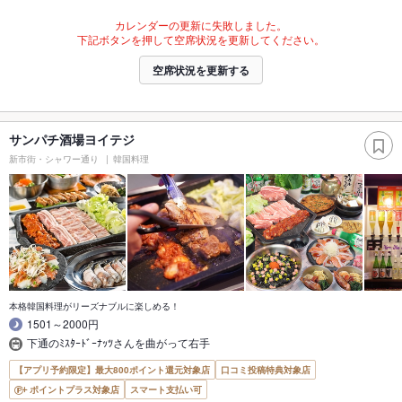
カレンダーの更新に失敗しました。
下記ボタンを押して空席状況を更新してください。
空席状況を更新する
サンパチ酒場ヨイテジ
新市街・シャワー通り
韓国料理
本格韓国料理がリーズナブルに楽しめる！
1501～2000円
下通のﾐｽﾀｰﾄﾞｰﾅｯﾂさんを曲がって右手
【アプリ予約限定】最大800ポイント還元対象店
口コミ投稿特典対象店
ポイントプラス対象店
スマート支払い可