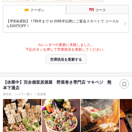
クーポン
コース
【早割&遅割】 17時半まで or 20時半以降にご宴会スタートで コースか
ら500円OFF！
カレンダーの更新に失敗しました。
下記ボタンを押して空席状況を更新してください。
空席状況を更新する
【休業中】完全個室居酒屋 野菜巻き専門店 マキベジ 熊
本下通店
新市街・シャワー通り
居酒屋