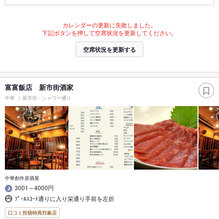
カレンダーの更新に失敗しました。
下記ボタンを押して空席状況を更新してください。
空席状況を更新する
富富飯店 新市街酒家
中華
新市街・シャワー通り
中華創作居酒屋
3001～4000円
ﾌﾟｰﾙｽｺｰﾄ通りに入り栄通り手前を左折
口コミ投稿特典対象店