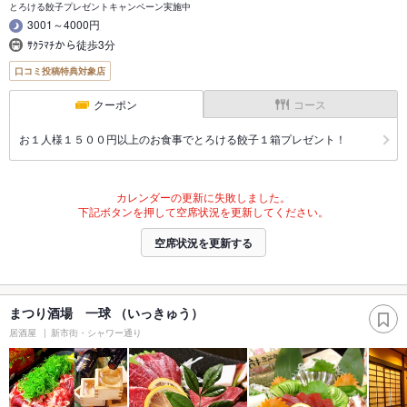
とろける餃子プレゼントキャンペーン実施中
3001～4000円
ｻｸﾗﾏﾁから徒歩3分
口コミ投稿特典対象店
クーポン
コース
お１人様１５００円以上のお食事でとろける餃子１箱プレゼント！
カレンダーの更新に失敗しました。
下記ボタンを押して空席状況を更新してください。
空席状況を更新する
まつり酒場 一球 （いっきゅう）
居酒屋
新市街・シャワー通り