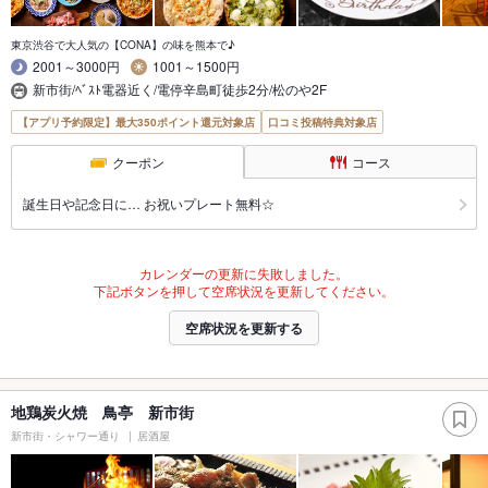
東京渋谷で大人気の【CONA】の味を熊本で♪
2001～3000円
1001～1500円
新市街/ﾍﾞｽﾄ電器近く/電停辛島町徒歩2分/松のや2F
【アプリ予約限定】最大350ポイント還元対象店
口コミ投稿特典対象店
クーポン
コース
誕生日や記念日に… お祝いプレート無料☆
カレンダーの更新に失敗しました。
下記ボタンを押して空席状況を更新してください。
空席状況を更新する
地鶏炭火焼 鳥亭 新市街
新市街・シャワー通り
居酒屋