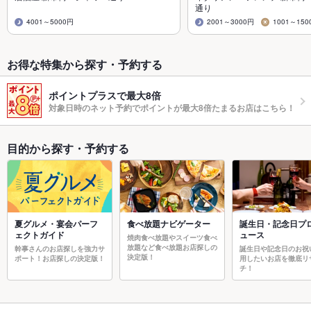
通り
4001～5000円
2001～3000円
1001～150
お得な特集から探す・予約する
ポイントプラスで最大8倍
対象日時のネット予約でポイントが最大8倍たまるお店はこちら！
目的から探す・予約する
夏グルメ・宴会パーフ
食べ放題ナビゲーター
誕生日・記念日プ
ェクトガイド
ュース
焼肉食べ放題やスイーツ食べ
放題など食べ放題お店探しの
幹事さんのお店探しを強力サ
誕生日や記念日のお祝
決定版！
ポート！お店探しの決定版！
用したいお店を徹底リ
チ！