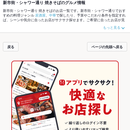
新市街・シャワー通り 焼きそばのグルメ情報
新市街・シャワー通り 焼きそばのお店一覧です。新市街・シャワー通りでおす
すめの料理ジャンル
居酒屋
、
中華
で探したり、予算やこだわり条件を指定すれ
ば、シーンや気分に合ったお店がサクサク探せます。ご希望に合ったお店が見
つからなかったら、近隣のエリア
下通り（通町筋～銀座通り）
、
下通り（銀座
もっと見る
通り～新市街）
、
銀座通り
もチェックしてみてください。ホットペッパーグル
メなら、お得なクーポンはもちろん、こだわりメニュー
からあげ
、
馬刺し
、
お
茶漬け
や季節のおすすめ料理など、お店の最新情報をご紹介しているので安
心！24時間使える簡単便利なネット予約が使えるお店も拡大中です。友達どう
戻る
ページの先頭へ戻る
しの飲み会にも、会社の宴会にも、デートやパーティーにもお得に便利にホッ
トペッパーグルメをご利用ください。