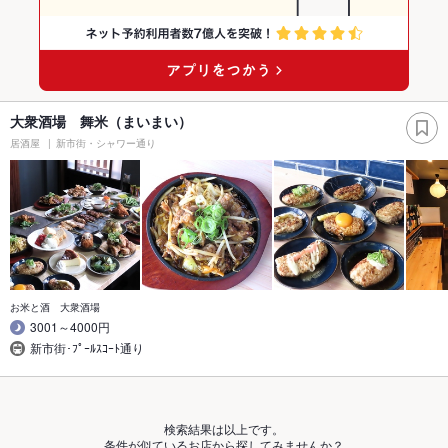
大衆酒場 舞米（まいまい）
居酒屋
新市街・シャワー通り
お米と酒 大衆酒場
3001～4000円
新市街･ﾌﾟｰﾙｽｺｰﾄ通り
検索結果は以上です。
条件が似ているお店から探してみませんか？