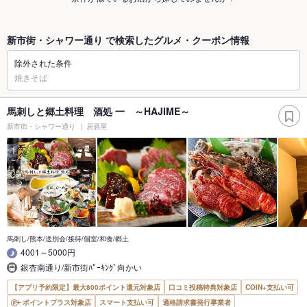
新市街・シャワー通り で検索したグルメ・クーポン情報
除外された条件
焼きそば
馬刺しと郷土料理 酒処 一 ～HAJIME～
新市街・シャワー通り
居酒屋
馬刺し/熊本/送別会/接待/個室/和食/郷土
4001～5000円
銀杏南通り/新市街ﾊﾟｰｷﾝｸﾞ向かい
【アプリ予約限定】最大800ポイント還元対象店
口コミ投稿特典対象店
COIN+支払い可
ポイントプラス対象店
スマート支払い可
適格請求書発行事業者