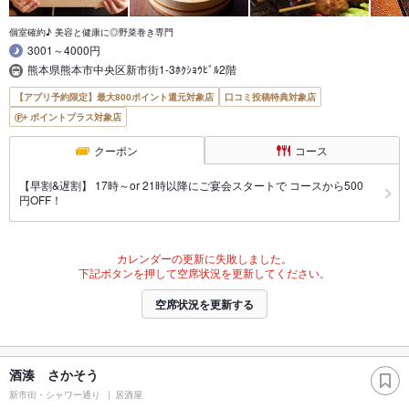
個室確約♪ 美容と健康に◎野菜巻き専門
3001～4000円
熊本県熊本市中央区新市街1-3ﾎｸｼｮｳﾋﾞﾙ2階
【アプリ予約限定】最大800ポイント還元対象店
口コミ投稿特典対象店
ポイントプラス対象店
クーポン
コース
【早割&遅割】 17時～or 21時以降にご宴会スタートで コースから500
円OFF！
カレンダーの更新に失敗しました。
下記ボタンを押して空席状況を更新してください。
空席状況を更新する
酒湊 さかそう
新市街・シャワー通り
居酒屋