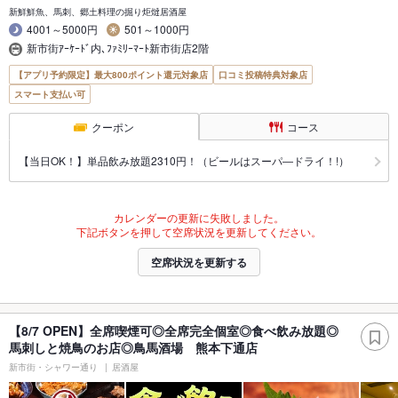
新鮮鮮魚、馬刺、郷土料理の掘り炬燵居酒屋
4001～5000円
501～1000円
新市街ｱｰｹｰﾄﾞ内､ﾌｧﾐﾘｰﾏｰﾄ新市街店2階
【アプリ予約限定】最大800ポイント還元対象店
口コミ投稿特典対象店
スマート支払い可
クーポン
コース
【当日OK！】単品飲み放題2310円！（ビールはスーパ―ドライ！!）
カレンダーの更新に失敗しました。
下記ボタンを押して空席状況を更新してください。
空席状況を更新する
【8/7 OPEN】全席喫煙可◎全席完全個室◎食べ飲み放題◎
馬刺しと焼鳥のお店◎鳥馬酒場 熊本下通店
新市街・シャワー通り
居酒屋