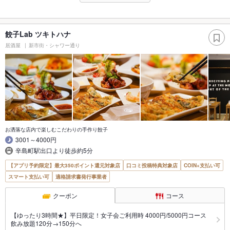
餃子Lab ツキトハナ
居酒屋
新市街・シャワー通り
お洒落な店内で楽しむこだわりの手作り餃子
3001～4000円
辛島町駅出口より徒歩約5分
【アプリ予約限定】最大350ポイント還元対象店
口コミ投稿特典対象店
COIN+支払い可
スマート支払い可
適格請求書発行事業者
クーポン
コース
【ゆったり3時間★】平日限定！女子会ご利用時 4000円/5000円コース
飲み放題120分→150分へ