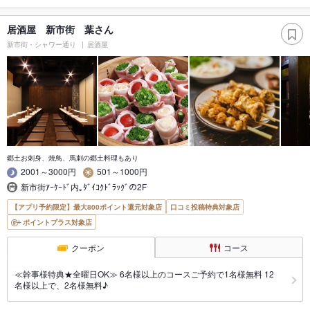
居酒屋 新市街 葉さん
新市街・シャワー通り
居酒屋
郷土お刺身、焼鳥、馬刺の郷土料理もあり
2001～3000円
501～1000円
新市街ｱｰｹｰﾄﾞ内｡ﾀﾞｲｺｸﾄﾞﾗｯｸﾞの2F
【アプリ予約限定】最大800ポイント還元対象店
口コミ投稿特典対象店
ポイントプラス対象店
クーポン
コース
≪幹事様特典★全曜日OK≫ 6名様以上のコースご予約で1名様無料 12
名様以上で、2名様無料♪