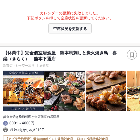
カレンダーの更新に失敗しました。
下記ボタンを押して空席状況を更新してください。
空席状況を更新する
【休業中】完全個室居酒屋 熊本馬刺しと炭火焼き鳥 喜
楽（きらく） 熊本下通店
新市街・シャワー通り
居酒屋
炭火串焼き季節料理と全席個室の居酒屋
3001～4000円
ﾏﾘﾒｯｺ向かいのﾋﾞﾙ2F
【アプリ予約限定】最大800ポイント還元対象店
口コミ投稿特典対象店