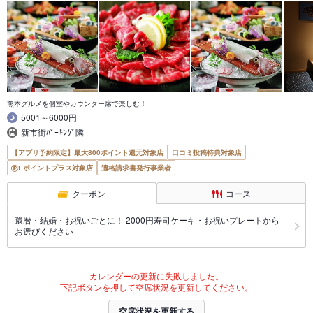
熊本グルメを個室やカウンター席で楽しむ！
5001～6000円
新市街ﾊﾟｰｷﾝｸﾞ隣
【アプリ予約限定】最大800ポイント還元対象店
口コミ投稿特典対象店
ポイントプラス対象店
適格請求書発行事業者
クーポン
コース
還暦・結婚・お祝いごとに！ 2000円寿司ケーキ・お祝いプレートから
お選びください
カレンダーの更新に失敗しました。
下記ボタンを押して空席状況を更新してください。
空席状況を更新する