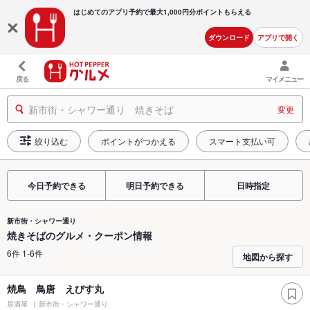
はじめてのアプリ予約で最大
1,000円分ポイントもらえる
ダウンロード
アプリで開く
戻る
マイメニュー
新市街・シャワー通り 焼きそば
変更
絞り込む
ポイントがつかえる
スマート支払い可
今日予約できる
明日予約できる
日時指定
新市街・シャワー通り
焼きそばのグルメ・クーポン情報
6件 1-6件
地図から探す
焼鳥 鳥唐 えびす丸
居酒屋
新市街・シャワー通り