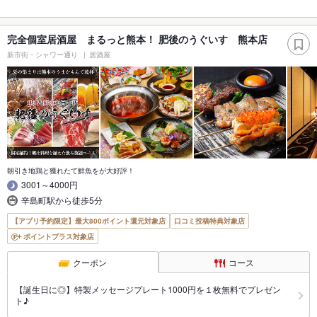
完全個室居酒屋 まるっと熊本！ 肥後のうぐいす 熊本店
新市街・シャワー通り
居酒屋
朝引き地鶏と獲れたて鮮魚をが大好評！
3001～4000円
辛島町駅から徒歩5分
【アプリ予約限定】最大800ポイント還元対象店
口コミ投稿特典対象店
ポイントプラス対象店
クーポン
コース
【誕生日に◎】特製メッセージプレート1000円を１枚無料でプレゼン
ト♪