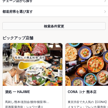
チェーン店から探す
都道府県を選び直す
検索条件変更
ピックアップ店舗
酒処 一 HAJIME
CONA コナ 熊本店
馬刺し/熊本/送別会/接待/個室/和…
東京渋谷で大人気の【CONA
居酒屋/新市街・シャワー通り
イタリアン・フレンチ/新市街