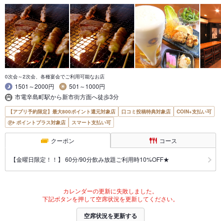
0次会～2次会、各種宴会でご利用可能なお店
1501～2000円
501～1000円
市電辛島町駅から新市街方面へ徒歩3分
【アプリ予約限定】最大800ポイント還元対象店
口コミ投稿特典対象店
COIN+支払い可
ポイントプラス対象店
スマート支払い可
クーポン
コース
【金曜日限定！！】 60分/90分飲み放題ご利用時10%OFF★
カレンダーの更新に失敗しました。
下記ボタンを押して空席状況を更新してください。
空席状況を更新する