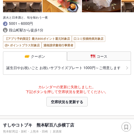
炭火と日本酒と、旬を味わう一夜
5001～6000円
段山町駅から徒歩1分
【アプリ予約限定】最大800ポイント還元対象店
口コミ投稿特典対象店
ポイントプラス対象店
適格請求書発行事業者
クーポン
コース
誕生日やお祝いごと お祝いサプライズプレート 1000円～ご用意します
カレンダーの更新に失敗しました。
下記ボタンを押して空席状況を更新してください。
空席状況を更新する
すしやコトブキ 熊本駅百八歩横丁店
熊本駅周辺・新町・上熊本・田崎
居酒屋