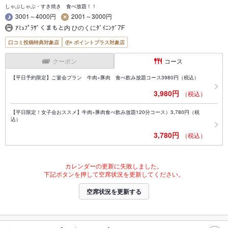
しゃぶしゃぶ・すき焼き 食べ放題！！
3001～4000円
2001～3000円
ｱﾐｭﾌﾟﾗｻﾞくまもと内 ひのくにﾀﾞｲﾆﾝｸﾞ7F
口コミ投稿特典対象店
ポイントプラス対象店
クーポン
コース
【平日予約限定】ご宴会プラン 牛肉×豚肉 食べ飲み放題コース3980円（税込）
3,980円
（税込）
【平日限定！女子会おススメ】牛肉×豚肉食べ飲み放題120分コース）3,780円（税
込）
3,780円
（税込）
カレンダーの更新に失敗しました。
下記ボタンを押して空席状況を更新してください。
空席状況を更新する