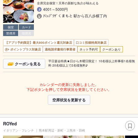
全席完全個室！天草の新鮮な魚介が味わえる
4001～5000円
ｱﾐｭﾌﾟﾗｻﾞくまもと 駅から百八歩横丁内
個室
カード
禁煙席
喫煙席
【アプリ予約限定】最大800ポイント還元対象店
口コミ投稿特典対象店
ポイントプラス対象店
適格請求書発行事業者
ネット予約可
クーポンあり
平日宴会特典★日から木曜日限定！ 10名様以上幹事様1名様無
クーポンを見る
料 20名様以上で2名様無料♪
カレンダーの更新に失敗しました。
下記ボタンを押して空席状況を更新してください。
空席状況を更新する
ROYed
イタリアン・フレンチ
熊本駅周辺・新町・上熊本・田崎