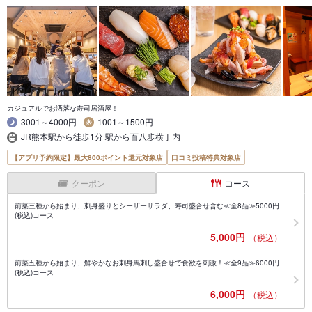
カジュアルでお洒落な寿司居酒屋！
3001～4000円
1001～1500円
JR熊本駅から徒歩1分 駅から百八歩横丁内
【アプリ予約限定】最大800ポイント還元対象店
口コミ投稿特典対象店
クーポン
コース
前菜三種から始まり、刺身盛りとシーザーサラダ、寿司盛合せ含む≪全8品≫5000円
(税込)コース
5,000円
（税込）
前菜五種から始まり、鮮やかなお刺身馬刺し盛合せで食欲を刺激！≪全9品≫6000円
(税込)コース
6,000円
（税込）