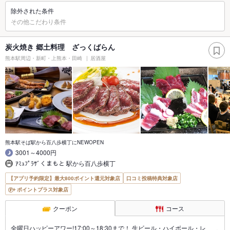
除外された条件
その他こだわり条件
炭火焼き 郷土料理 ざっくばらん
熊本駅周辺・新町・上熊本・田崎
居酒屋
熊本駅そば駅から百八歩横丁にNEWOPEN
3001～4000円
ｱﾐｭﾌﾟﾗｻﾞくまもと 駅から百八歩横丁
【アプリ予約限定】最大800ポイント還元対象店
口コミ投稿特典対象店
ポイントプラス対象店
クーポン
コース
全曜日ハッピーアワー!17:00～18:30まで！ 生ビール・ハイボール・レ