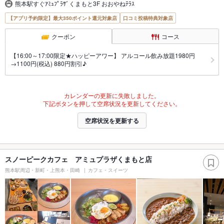
熊本駅すぐｱﾐｭﾌﾟﾗｻﾞくまもと3F おおやねﾃﾗｽ
【アプリ予約限定】最大350ポイント還元対象店
口コミ投稿特典対象店
クーポン
コース
【16:00～17:00限定★ハッピーアワー】 アルコール飲み放題1980円
→1100円(税込) 880円割引♪
カレンダーの更新に失敗しました。
下記ボタンを押して空席状況を更新してください。
空席状況を更新する
スノーピークカフェ アミュプラザくまもと店
熊本駅周辺・新町・上熊本・田崎
カフェ・スイーツ