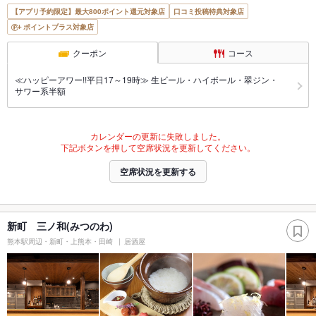
【アプリ予約限定】最大800ポイント還元対象店
口コミ投稿特典対象店
ポイントプラス対象店
クーポン
コース
≪ハッピーアワー!!平日17～19時≫ 生ビール・ハイボール・翠ジン・
サワー系半額
カレンダーの更新に失敗しました。
下記ボタンを押して空席状況を更新してください。
空席状況を更新する
新町 三ノ和(みつのわ)
熊本駅周辺・新町・上熊本・田崎
居酒屋