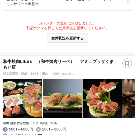
モンサワー⇒半額☆
カレンダーの更新に失敗しました。
下記ボタンを押して空席状況を更新してください。
空席状況を更新する
和牛焼肉LIEBE （和牛焼肉リーベ） アミュプラザくま
もと店
熊本駅周辺・新町・上熊本・田崎
焼肉・ホルモン
焼肉 個室 飲み放題 ランチ 馬刺し 肉 鍋
5001～6000円
2001～3000円