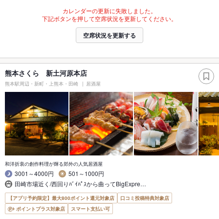
カレンダーの更新に失敗しました。
下記ボタンを押して空席状況を更新してください。
空席状況を更新する
熊本さくら 新土河原本店
熊本駅周辺・新町・上熊本・田崎
居酒屋
和洋折衷の創作料理が輝る郊外の人気居酒屋
3001～4000円
501～1000円
田崎市場近く/西回りﾊﾞｲﾊﾟｽから曲ってBigExpre…
【アプリ予約限定】最大800ポイント還元対象店
口コミ投稿特典対象店
ポイントプラス対象店
スマート支払い可