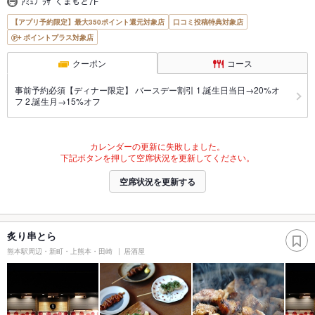
ｱﾐｭﾌﾟﾗｻﾞくまもと7F
【アプリ予約限定】最大350ポイント還元対象店
口コミ投稿特典対象店
ポイントプラス対象店
クーポン
コース
事前予約必須【ディナー限定】 バースデー割引 1.誕生日当日→20%オ
フ 2.誕生月→15%オフ
カレンダーの更新に失敗しました。
下記ボタンを押して空席状況を更新してください。
空席状況を更新する
炙り串とら
熊本駅周辺・新町・上熊本・田崎
居酒屋