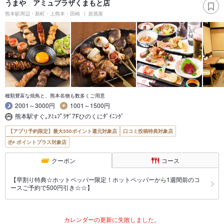
うまや アミュプラザくまもと店
熊本駅周辺・新町・上熊本・田崎
居酒屋
種類豊富な焼鳥と、熊本名物も数多くご用意
2001～3000円
1001～1500円
熊本駅すぐ｡ｱﾐｭﾌﾟﾗｻﾞ7Fひのくにﾀﾞｲﾆﾝｸﾞ
【アプリ予約限定】最大350ポイント還元対象店
口コミ投稿特典対象店
ポイントプラス対象店
クーポン
コース
【早割り特典☆ホットペッパー限定！ホットペッパーから1週間前のコ
ースご予約で500円引き☆☆】
カレンダーの更新に失敗しました。