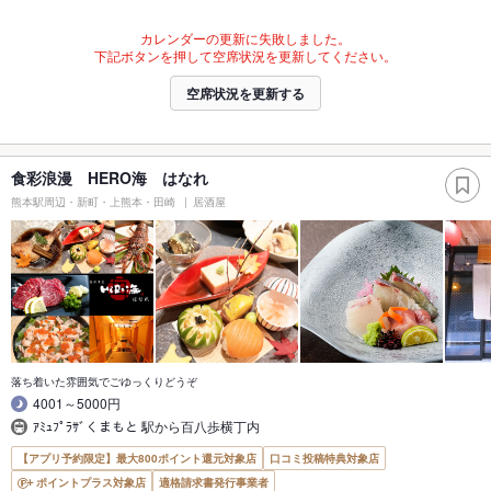
カレンダーの更新に失敗しました。
下記ボタンを押して空席状況を更新してください。
空席状況を更新する
食彩浪漫 HERO海 はなれ
熊本駅周辺・新町・上熊本・田崎
居酒屋
落ち着いた雰囲気でごゆっくりどうぞ
4001～5000円
ｱﾐｭﾌﾟﾗｻﾞくまもと 駅から百八歩横丁内
【アプリ予約限定】最大800ポイント還元対象店
口コミ投稿特典対象店
ポイントプラス対象店
適格請求書発行事業者