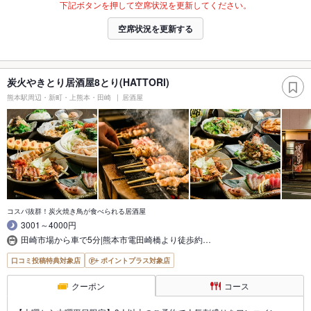
下記ボタンを押して空席状況を更新してください。
空席状況を更新する
炭火やきとり居酒屋8とり(HATTORI)
熊本駅周辺・新町・上熊本・田崎
居酒屋
コスパ抜群！炭火焼き鳥が食べられる居酒屋
3001～4000円
田崎市場から車で5分|熊本市電田崎橋より徒歩約…
口コミ投稿特典対象店
ポイントプラス対象店
クーポン
コース