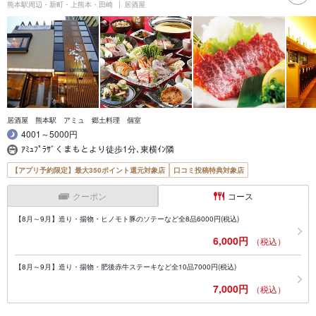
熊本駅周辺・新町・上熊本・田崎
居酒屋
居酒屋 熊本駅 アミュ 郷土料理 個室
4001～5000円
ｱﾐｭﾌﾟﾗｻﾞくまもとより徒歩1分､東横ｲﾝ隣
【アプリ予約限定】最大350ポイント還元対象店
口コミ投稿特典対象店
クーポン
コース
【8月～9月】造り・揚物・ヒノモト豚のソテーなど全8品6000円(税込)
6,000円
（税込）
【8月～9月】造り・揚物・肥後赤牛ステーキなど全10品7000円(税込)
7,000円
（税込）