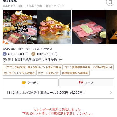
焼肉真焔
熊本駅周辺・新町・上熊本・田崎
焼肉・ホルモン
大切な日に、個室で安心して選べる焼肉店
4001～5000円
1001～1500円
熊本市電B系統段山電停より徒歩約1分
【アプリ予約限定】最大800ポイント還元対象店
口コミ投稿特典対象店
COIN+支払い可
ポイントプラス対象店
スマート支払い可
適格請求書発行事業者
クーポン
コース
【11名様以上の団体割】真焔コース 6,600円→6,000円！
カレンダーの更新に失敗しました。
下記ボタンを押して空席状況を更新してください。