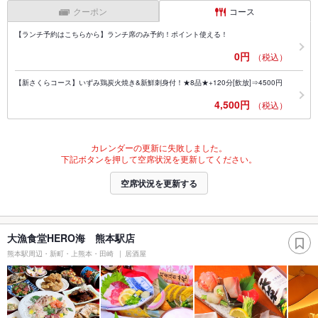
クーポン
コース
【ランチ予約はこちらから】ランチ席のみ予約！ポイント使える！
0円
（税込）
【新さくらコース】いずみ鶏炭火焼き&新鮮刺身付！★8品★+120分[飲放]⇒4500円
4,500円
（税込）
カレンダーの更新に失敗しました。
下記ボタンを押して空席状況を更新してください。
空席状況を更新する
大漁食堂HERO海 熊本駅店
熊本駅周辺・新町・上熊本・田崎
居酒屋