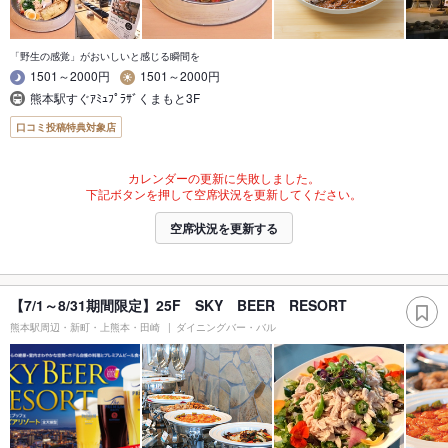
「野生の感覚」がおいしいと感じる瞬間を
1501～2000円
1501～2000円
熊本駅すぐｱﾐｭﾌﾟﾗｻﾞくまもと3F
口コミ投稿特典対象店
カレンダーの更新に失敗しました。
下記ボタンを押して空席状況を更新してください。
空席状況を更新する
【7/1～8/31期間限定】25F SKY BEER RESORT
熊本駅周辺・新町・上熊本・田崎
ダイニングバー・バル