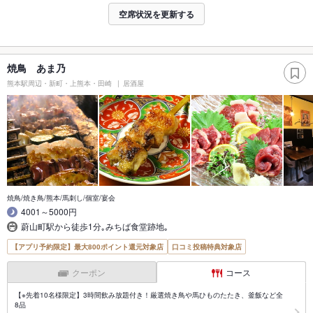
空席状況を更新する
焼鳥 あま乃
熊本駅周辺・新町・上熊本・田崎
居酒屋
焼鳥/焼き鳥/熊本/馬刺し/個室/宴会
4001～5000円
蔚山町駅から徒歩1分｡みちば食堂跡地｡
【アプリ予約限定】最大800ポイント還元対象店
口コミ投稿特典対象店
クーポン
コース
【※先着10名様限定】3時間飲み放題付き！厳選焼き鳥や馬ひものたたき、釜飯など全
8品