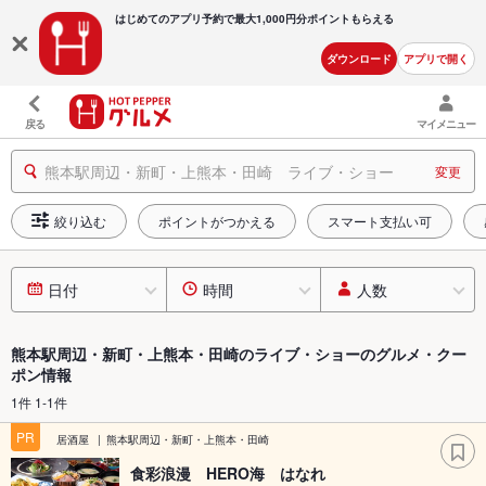
はじめてのアプリ予約で最大
1,000円分ポイントもらえる
ダウンロード
アプリで開く
戻る
マイメニュー
熊本駅周辺・新町・上熊本・田崎 ライブ・ショー
変更
絞り込む
ポイントがつかえる
スマート支払い可
日付
時間
人数
熊本駅周辺・新町・上熊本・田崎のライブ・ショーのグルメ・クー
ポン情報
1件 1-1件
PR
居酒屋
熊本駅周辺・新町・上熊本・田崎
食彩浪漫 HERO海 はなれ