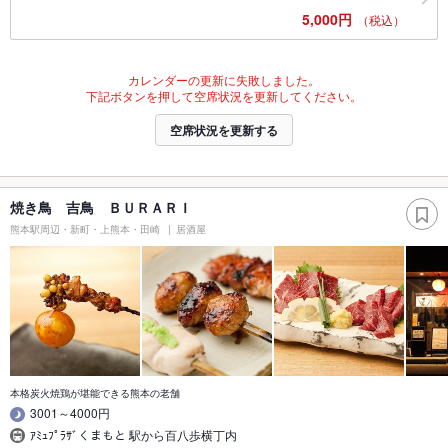
5,000円
（税込）
カレンダーの更新に失敗しました。
下記ボタンを押して空席状況を更新してください。
空席状況を更新する
焼き鳥 吉鳥 ＢＵＲＡＲＩ
熊本駅周辺・新町・上熊本・田崎
居酒屋
本格炭火焼鶏が堪能できる熊本の老舗
3001～4000円
ｱﾐｭﾌﾟﾗｻﾞくまもと 駅から百八歩横丁内