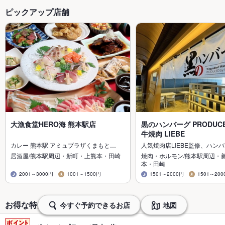
ピックアップ店舗
大漁食堂HERO海 熊本駅店
黒のハンバーグ PRODUCE
牛焼肉 LIEBE
カレー 熊本駅 アミュプラザくまもと…
人気焼肉店LIEBE監修、ハン
居酒屋/熊本駅周辺・新町・上熊本・田崎
焼肉・ホルモン/熊本駅周辺・
本・田崎
2001～3000円
1001～1500円
1501～2000円
1501～200
お得な特集から探す・予約する
今すぐ予約できるお店
地図