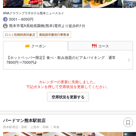
ANAクラウンプラザホテル熊本ニュースカイ
5001～6000円
熊本市電A系統祇園橋(熊本)電停より徒歩約1分
口コミ投稿特典対象店
適格請求書発行事業者
クーポン
コース
【ホットペッパー限定】食べ・飲み放題のビア＆バイキング 通常
7800円⇒7000円♪
カレンダーの更新に失敗しました。
下記ボタンを押して空席状況を更新してください。
空席状況を更新する
バードマン熊本駅前店
熊本駅周辺・新町・上熊本・田崎
和食