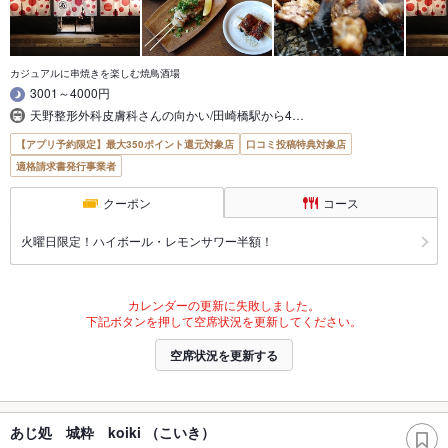
カジュアルに串焼きを楽しむ焼鳥酒場
3001～4000円
天野整形外科皮膚科さんの向かい/田崎橋駅から4…
【アプリ予約限定】最大350ポイント還元対象店
口コミ投稿特典対象店
適格請求書発行事業者
クーポン
コース
火曜日限定！ハイボール・レモンサワー半額！
カレンダーの更新に失敗しました。
下記ボタンを押して空席状況を更新してください。
空席状況を更新する
あじ処 城粋 koiki （こいき）