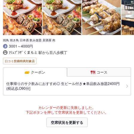
焼鳥 焼き鳥 日本酒 飲み放題 居酒屋 肉
3001～4000円
ｱﾐｭﾌﾟﾗｻﾞくまもと 駅から百八歩横丁
口コミ投稿特典対象店
クーポン
コース
仕事帰りのサク飲みにおすすめ◎ 生ビール付き★単品飲み放題2400円
(税込)[LO90分]
カレンダーの更新に失敗しました。
下記ボタンを押して空席状況を更新してください。
空席状況を更新する