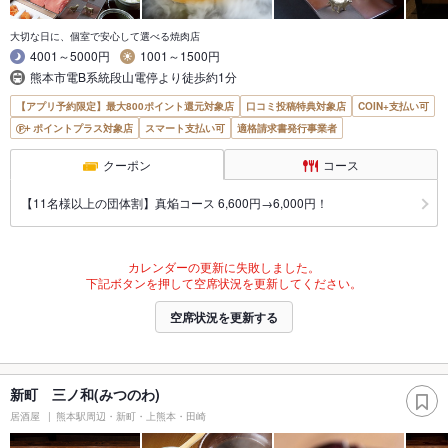
大切な日に、個室で安心して選べる焼肉店
4001～5000円
1001～1500円
熊本市電B系統段山電停より徒歩約1分
【アプリ予約限定】最大800ポイント還元対象店
口コミ投稿特典対象店
COIN+支払い可
ポイントプラス対象店
スマート支払い可
適格請求書発行事業者
クーポン
コース
【11名様以上の団体割】真焔コース 6,600円→6,000円！
カレンダーの更新に失敗しました。
下記ボタンを押して空席状況を更新してください。
空席状況を更新する
新町 三ノ和(みつのわ)
居酒屋
熊本駅周辺・新町・上熊本・田崎