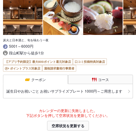
炭火と日本酒と、旬を味わう一夜
5001～6000円
段山町駅から徒歩1分
【アプリ予約限定】最大800ポイント還元対象店
口コミ投稿特典対象店
ポイントプラス対象店
適格請求書発行事業者
クーポン
コース
誕生日やお祝いごと お祝いサプライズプレート 1000円～ご用意します
カレンダーの更新に失敗しました。
下記ボタンを押して空席状況を更新してください。
空席状況を更新する