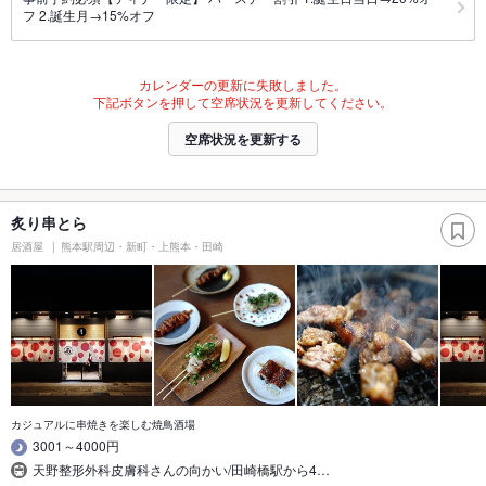
フ 2.誕生月→15%オフ
カレンダーの更新に失敗しました。
下記ボタンを押して空席状況を更新してください。
空席状況を更新する
炙り串とら
居酒屋
熊本駅周辺・新町・上熊本・田崎
カジュアルに串焼きを楽しむ焼鳥酒場
3001～4000円
天野整形外科皮膚科さんの向かい/田崎橋駅から4…