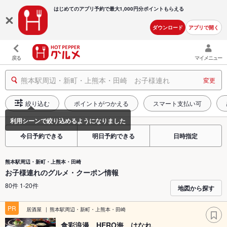
はじめてのアプリ予約で最大
1,000円分ポイントもらえる
ダウンロード
アプリで開く
戻る
マイメニュー
熊本駅周辺・新町・上熊本・田崎 お子様連れ
変更
絞り込む
ポイントがつかえる
スマート支払い可
今日予約できる
明日予約できる
日時指定
熊本駅周辺・新町・上熊本・田崎
お子様連れのグルメ・クーポン情報
80件 1-20件
地図から探す
PR
居酒屋
熊本駅周辺・新町・上熊本・田崎
食彩浪漫 HERO海 はなれ