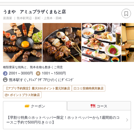
うまや アミュプラザくまもと店
居酒屋
熊本駅周辺・新町・上熊本・田崎
種類豊富な焼鳥と、熊本名物も数多くご用意
2001～3000円
1001～1500円
熊本駅すぐ｡ｱﾐｭﾌﾟﾗｻﾞ7Fひのくにﾀﾞｲﾆﾝｸﾞ
【アプリ予約限定】最大350ポイント還元対象店
口コミ投稿特典対象店
ポイントプラス対象店
クーポン
コース
【早割り特典☆ホットペッパー限定！ホットペッパーから1週間前のコ
ースご予約で500円引き☆☆】