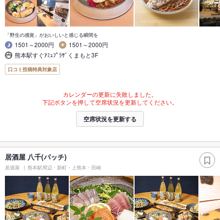
「野生の感覚」がおいしいと感じる瞬間を
1501～2000円
1501～2000円
熊本駅すぐｱﾐｭﾌﾟﾗｻﾞくまもと3F
口コミ投稿特典対象店
カレンダーの更新に失敗しました。
下記ボタンを押して空席状況を更新してください。
空席状況を更新する
居酒屋 八千(パッチ)
居酒屋
熊本駅周辺・新町・上熊本・田崎