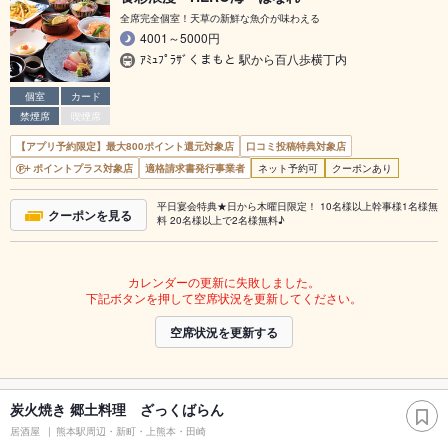
全席完全個室！天草の新鮮な魚介が味わえる
4001～5000円
ｱﾐｭﾌﾟﾗｻﾞくまもと 駅から百八歩横丁内
個室
カード
禁煙席
喫煙席
【アプリ予約限定】最大800ポイント還元対象店
口コミ投稿特典対象店
ポイントプラス対象店
適格請求書発行事業者
ネット予約可
クーポンあり
平日宴会特典★日から木曜日限定！ 10名様以上幹事様1名様無
クーポンを見る
料 20名様以上で2名様無料♪
カレンダーの更新に失敗しました。
下記ボタンを押して空席状況を更新してください。
空席状況を更新する
炭火焼き 郷土料理 ざっくばらん
居酒屋
熊本駅周辺・新町・上熊本・田崎