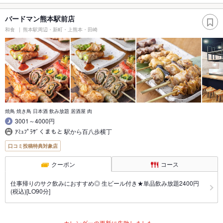
バードマン熊本駅前店
和食
熊本駅周辺・新町・上熊本・田崎
焼鳥 焼き鳥 日本酒 飲み放題 居酒屋 肉
3001～4000円
ｱﾐｭﾌﾟﾗｻﾞくまもと 駅から百八歩横丁
口コミ投稿特典対象店
クーポン
コース
仕事帰りのサク飲みにおすすめ◎ 生ビール付き★単品飲み放題2400円
(税込)[LO90分]
カレンダーの更新に失敗しました。