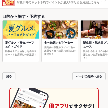
対象日時のネット予約でポイントが最大8倍たまるお店はこちら！
目的から探す・予約する
夏グルメ・宴会パーフ
食べ放題ナビゲーター
誕生日・記念日プ
ェクトガイド
ュース
焼肉食べ放題やスイーツ食べ
放題など食べ放題お店探しの
幹事さんのお店探しを強力サ
誕生日や記念日のお祝
決定版！
ポート！お店探しの決定版！
用したいお店を徹底リ
チ！
戻る
ページの先頭へ戻る