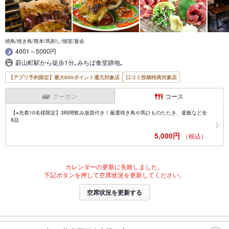
焼鳥/焼き鳥/熊本/馬刺し/個室/宴会
4001～5000円
蔚山町駅から徒歩1分｡みちば食堂跡地｡
【アプリ予約限定】最大800ポイント還元対象店
口コミ投稿特典対象店
クーポン
コース
【※先着10名様限定】3時間飲み放題付き！厳選焼き鳥や馬ひものたたき、釜飯など全
8品
5,000円
（税込）
カレンダーの更新に失敗しました。
下記ボタンを押して空席状況を更新してください。
空席状況を更新する