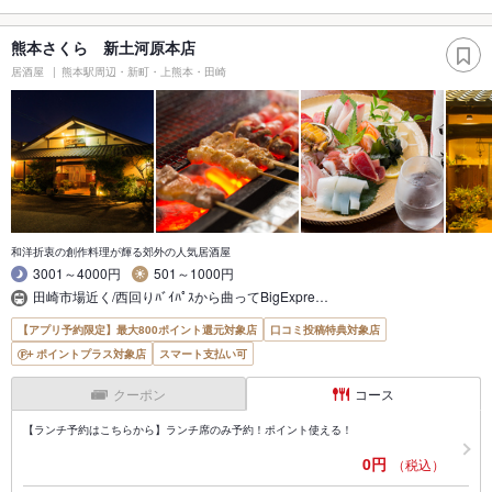
熊本さくら 新土河原本店
居酒屋
熊本駅周辺・新町・上熊本・田崎
和洋折衷の創作料理が輝る郊外の人気居酒屋
3001～4000円
501～1000円
田崎市場近く/西回りﾊﾞｲﾊﾟｽから曲ってBigExpre…
【アプリ予約限定】最大800ポイント還元対象店
口コミ投稿特典対象店
ポイントプラス対象店
スマート支払い可
クーポン
コース
【ランチ予約はこちらから】ランチ席のみ予約！ポイント使える！
0円
（税込）