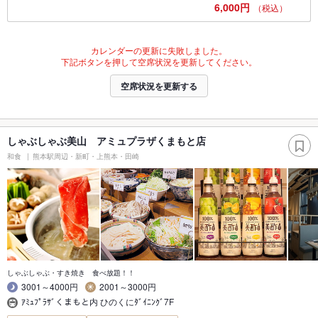
6,000円
（税込）
カレンダーの更新に失敗しました。
下記ボタンを押して空席状況を更新してください。
空席状況を更新する
しゃぶしゃぶ美山 アミュプラザくまもと店
和食
熊本駅周辺・新町・上熊本・田崎
しゃぶしゃぶ・すき焼き 食べ放題！！
3001～4000円
2001～3000円
ｱﾐｭﾌﾟﾗｻﾞくまもと内 ひのくにﾀﾞｲﾆﾝｸﾞ7F