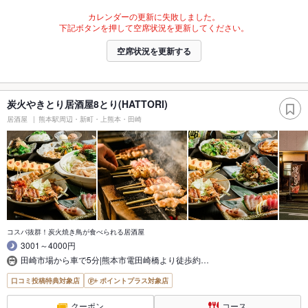
カレンダーの更新に失敗しました。
下記ボタンを押して空席状況を更新してください。
空席状況を更新する
炭火やきとり居酒屋8とり(HATTORI)
居酒屋
熊本駅周辺・新町・上熊本・田崎
コスパ抜群！炭火焼き鳥が食べられる居酒屋
3001～4000円
田崎市場から車で5分|熊本市電田崎橋より徒歩約…
口コミ投稿特典対象店
ポイントプラス対象店
クーポン
コース