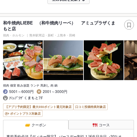
和牛焼肉LIEBE （和牛焼肉リーベ） アミュプラザくま
もと店
焼肉・ホルモン
熊本駅周辺・新町・上熊本・田崎
焼肉 個室 飲み放題 ランチ 馬刺し 肉 鍋
5001～6000円
2001～3000円
ｱﾐｭﾌﾟﾗｻﾞくまもと7F
【アプリ予約限定】最大350ポイント還元対象店
口コミ投稿特典対象店
ポイントプラス対象店
クーポン
コース
事前予約必須【ディナー限定】 バースデー割引 1.誕生日当日→20%オ