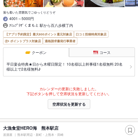
落ち着いた雰囲気でごゆっくりどうぞ
4001～5000円
ｱﾐｭﾌﾟﾗｻﾞくまもと 駅から百八歩横丁内
【アプリ予約限定】最大800ポイント還元対象店
口コミ投稿特典対象店
ポイントプラス対象店
適格請求書発行事業者
クーポン
コース
平日宴会特典★日から木曜日限定！ 10名様以上幹事様1名様無料 20名
様以上で2名様無料♪
カレンダーの更新に失敗しました。
下記ボタンを押して空席状況を更新してください。
空席状況を更新する
大漁食堂HERO海 熊本駅店
居酒屋
熊本駅周辺・新町・上熊本・田崎