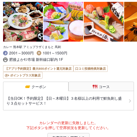
カレー 熊本駅 アミュプラザくまもと 馬刺
2001～3000円
1001～1500円
肥後よかﾓﾝ市場 新幹線口駅内 1F
【アプリ予約限定】最大800ポイント還元対象店
口コミ投稿特典対象店
ポイントプラス対象店
クーポン
コース
【当日OK！予約限定】【日～木曜日】３名様以上の利用で鮮魚刺し盛
り３点セットサービス！
カレンダーの更新に失敗しました。
下記ボタンを押して空席状況を更新してください。