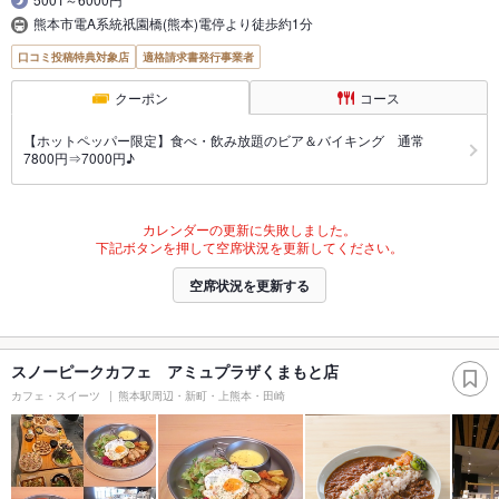
熊本市電A系統祇園橋(熊本)電停より徒歩約1分
口コミ投稿特典対象店
適格請求書発行事業者
クーポン
コース
【ホットペッパー限定】食べ・飲み放題のビア＆バイキング 通常
7800円⇒7000円♪
カレンダーの更新に失敗しました。
下記ボタンを押して空席状況を更新してください。
空席状況を更新する
スノーピークカフェ アミュプラザくまもと店
カフェ・スイーツ
熊本駅周辺・新町・上熊本・田崎