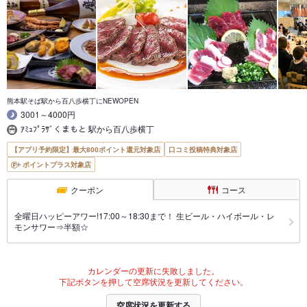
熊本駅そば駅から百八歩横丁にNEWOPEN
3001～4000円
ｱﾐｭﾌﾟﾗｻﾞくまもと 駅から百八歩横丁
【アプリ予約限定】最大800ポイント還元対象店
口コミ投稿特典対象店
ポイントプラス対象店
クーポン
コース
全曜日ハッピーアワー!17:00～18:30まで！ 生ビール・ハイボール・レ
モンサワー⇒半額☆
カレンダーの更新に失敗しました。
下記ボタンを押して空席状況を更新してください。
空席状況を更新する