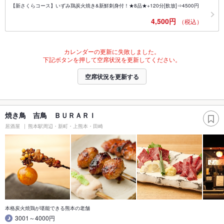
【新さくらコース】いずみ鶏炭火焼き&新鮮刺身付！★8品★+120分[飲放]⇒4500円
4,500円
（税込）
カレンダーの更新に失敗しました。
下記ボタンを押して空席状況を更新してください。
空席状況を更新する
焼き鳥 吉鳥 ＢＵＲＡＲＩ
居酒屋
熊本駅周辺・新町・上熊本・田崎
本格炭火焼鶏が堪能できる熊本の老舗
3001～4000円