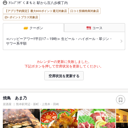
ｱﾐｭﾌﾟﾗｻﾞくまもと 駅から百八歩横丁内
【アプリ予約限定】最大800ポイント還元対象店
口コミ投稿特典対象店
ポイントプラス対象店
クーポン
コース
≪ハッピーアワー!!平日17～19時≫ 生ビール・ハイボール・翠ジン・
サワー系半額
カレンダーの更新に失敗しました。
下記ボタンを押して空席状況を更新してください。
空席状況を更新する
焼鳥 あま乃
居酒屋
熊本駅周辺・新町・上熊本・田崎