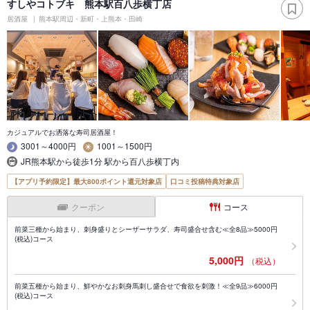
すしやコトブキ 熊本駅百八歩横丁店
居酒屋
熊本駅周辺・新町・上熊本・田崎
カジュアルでお洒落な寿司居酒屋！
3001～4000円
1001～1500円
JR熊本駅から徒歩1分 駅から百八歩横丁内
【アプリ予約限定】最大800ポイント還元対象店
口コミ投稿特典対象店
クーポン
コース
前菜三種から始まり、刺身盛りとシーザーサラダ、寿司盛合せ含む≪全8品≫5000円
(税込)コース
5,000円
（税込）
前菜五種から始まり、鮮やかなお刺身馬刺し盛合せで食欲を刺激！≪全9品≫6000円
(税込)コース