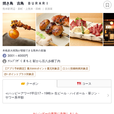
焼き鳥 吉鳥 ＢＵＲＡＲＩ
熊本駅周辺・新町・上熊本・田崎
居酒屋
本格炭火焼鶏が堪能できる熊本の老舗
3001～4000円
ｱﾐｭﾌﾟﾗｻﾞくまもと 駅から百八歩横丁内
【アプリ予約限定】最大800ポイント還元対象店
口コミ投稿特典対象店
ポイントプラス対象店
クーポン
コース
≪ハッピーアワー!!平日17～19時≫ 生ビール・ハイボール・翠ジン・
サワー系半額
カレンダーの更新に失敗しました。