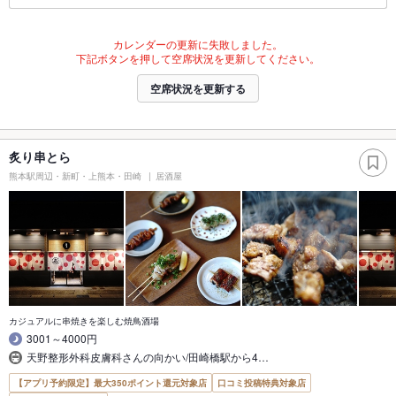
カレンダーの更新に失敗しました。
下記ボタンを押して空席状況を更新してください。
空席状況を更新する
炙り串とら
熊本駅周辺・新町・上熊本・田崎
居酒屋
カジュアルに串焼きを楽しむ焼鳥酒場
3001～4000円
天野整形外科皮膚科さんの向かい/田崎橋駅から4…
【アプリ予約限定】最大350ポイント還元対象店
口コミ投稿特典対象店