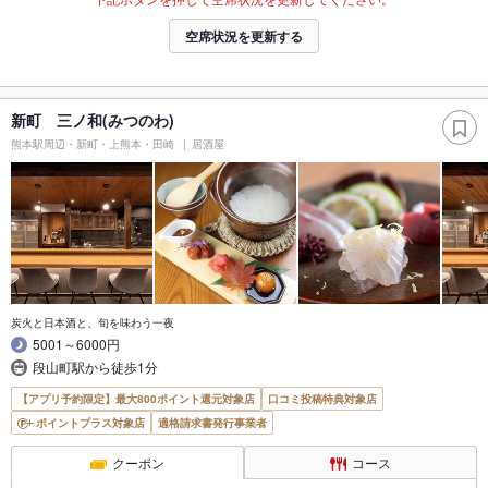
空席状況を更新する
新町 三ノ和(みつのわ)
熊本駅周辺・新町・上熊本・田崎
居酒屋
炭火と日本酒と、旬を味わう一夜
5001～6000円
段山町駅から徒歩1分
【アプリ予約限定】最大800ポイント還元対象店
口コミ投稿特典対象店
ポイントプラス対象店
適格請求書発行事業者
クーポン
コース