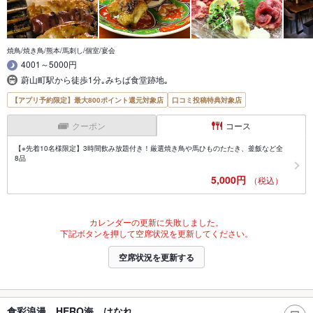
焼鳥/焼き鳥/熊本/馬刺し/個室/宴会
4001～5000円
蔚山町駅から徒歩1分｡みちば食堂跡地｡
【アプリ予約限定】最大800ポイント還元対象店
口コミ投稿特典対象店
クーポン
コース
【※先着10名様限定】3時間飲み放題付き！厳選焼き鳥や馬ひものたたき、釜飯など全
8品
5,000円
（税込）
カレンダーの更新に失敗しました。
下記ボタンを押して空席状況を更新してください。
空席状況を更新する
食彩浪漫 HERO海 はなれ