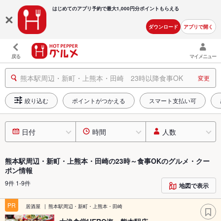
はじめてのアプリ予約で最大
1,000円分ポイントもらえる
ダウンロード
アプリで開く
戻る
マイメニュー
熊本駅周辺・新町・上熊本・田崎 23時以降食事OK
変更
絞り込む
ポイントがつかえる
スマート支払い可
日付
時間
人数
熊本駅周辺・新町・上熊本・田崎の23時～食事OKのグルメ・クー
ポン情報
9件 1-9件
地図で表示
PR
居酒屋
熊本駅周辺・新町・上熊本・田崎