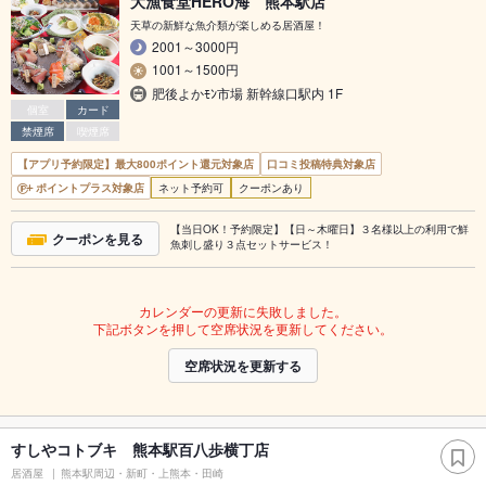
大漁食堂HERO海 熊本駅店
天草の新鮮な魚介類が楽しめる居酒屋！
2001～3000円
1001～1500円
肥後よかﾓﾝ市場 新幹線口駅内 1F
個室
カード
禁煙席
喫煙席
【アプリ予約限定】最大800ポイント還元対象店
口コミ投稿特典対象店
ポイントプラス対象店
ネット予約可
クーポンあり
【当日OK！予約限定】【日～木曜日】３名様以上の利用で鮮
クーポンを見る
魚刺し盛り３点セットサービス！
カレンダーの更新に失敗しました。
下記ボタンを押して空席状況を更新してください。
空席状況を更新する
すしやコトブキ 熊本駅百八歩横丁店
居酒屋
熊本駅周辺・新町・上熊本・田崎