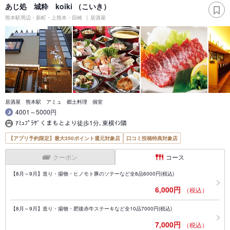
あじ処 城粋 koiki （こいき）
熊本駅周辺・新町・上熊本・田崎
居酒屋
居酒屋 熊本駅 アミュ 郷土料理 個室
4001～5000円
ｱﾐｭﾌﾟﾗｻﾞくまもとより徒歩1分､東横ｲﾝ隣
【アプリ予約限定】最大350ポイント還元対象店
口コミ投稿特典対象店
クーポン
コース
【8月～9月】造り・揚物・ヒノモト豚のソテーなど全8品6000円(税込)
6,000円
（税込）
【8月～9月】造り・揚物・肥後赤牛ステーキなど全10品7000円(税込)
7,000円
（税込）