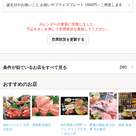
誕生日やお祝いごと お祝いサプライズプレート 1000円～ご用意します
カレンダーの更新に失敗しました。
下記ボタンを押して空席状況を更新してください。
空席状況を更新する
280
条件が似ているお店をすべて見る
おすすめのお店
焼肉 ウエスト 立田
清香園 長嶺店
和牛焼肉 LIEBE リ
肥後の海賊 前川水
焼鳥 鳥達
の杜店
ーベ アミュプラザ
軍 光の森店
くまもと店