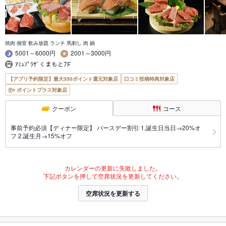
焼肉 個室 飲み放題 ランチ 馬刺し 肉 鍋
5001～6000円
2001～3000円
ｱﾐｭﾌﾟﾗｻﾞくまもと7F
【アプリ予約限定】最大350ポイント還元対象店
口コミ投稿特典対象店
ポイントプラス対象店
クーポン
コース
事前予約必須【ディナー限定】 バースデー割引 1.誕生日当日→20%オ
フ 2.誕生月→15%オフ
カレンダーの更新に失敗しました。
下記ボタンを押して空席状況を更新してください。
空席状況を更新する