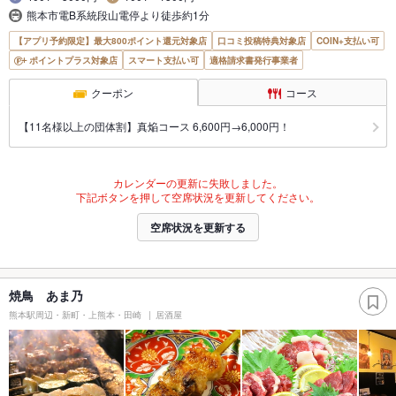
熊本市電B系統段山電停より徒歩約1分
【アプリ予約限定】最大800ポイント還元対象店
口コミ投稿特典対象店
COIN+支払い可
ポイントプラス対象店
スマート支払い可
適格請求書発行事業者
クーポン
コース
【11名様以上の団体割】真焔コース 6,600円→6,000円！
カレンダーの更新に失敗しました。
下記ボタンを押して空席状況を更新してください。
空席状況を更新する
焼鳥 あま乃
熊本駅周辺・新町・上熊本・田崎
居酒屋