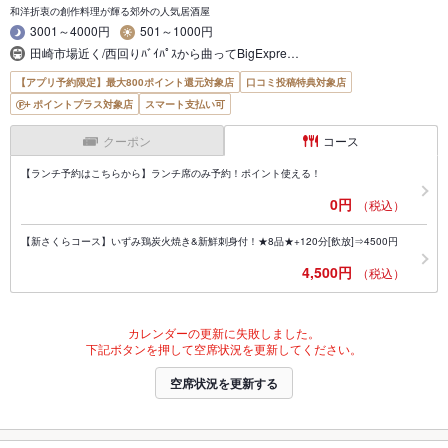
和洋折衷の創作料理が輝る郊外の人気居酒屋
3001～4000円
501～1000円
田崎市場近く/西回りﾊﾞｲﾊﾟｽから曲ってBigExpre…
【アプリ予約限定】最大800ポイント還元対象店
口コミ投稿特典対象店
ポイントプラス対象店
スマート支払い可
クーポン
コース
【ランチ予約はこちらから】ランチ席のみ予約！ポイント使える！
0円
（税込）
【新さくらコース】いずみ鶏炭火焼き&新鮮刺身付！★8品★+120分[飲放]⇒4500円
4,500円
（税込）
カレンダーの更新に失敗しました。
下記ボタンを押して空席状況を更新してください。
空席状況を更新する