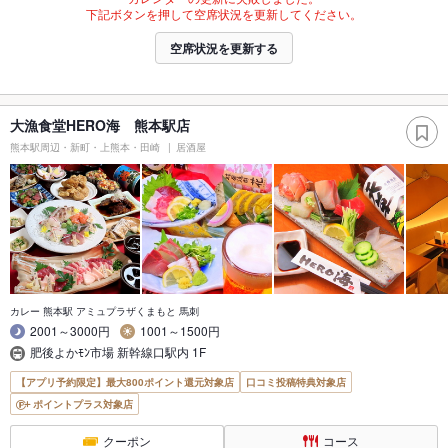
下記ボタンを押して空席状況を更新してください。
空席状況を更新する
大漁食堂HERO海 熊本駅店
熊本駅周辺・新町・上熊本・田崎
居酒屋
カレー 熊本駅 アミュプラザくまもと 馬刺
2001～3000円
1001～1500円
肥後よかﾓﾝ市場 新幹線口駅内 1F
【アプリ予約限定】最大800ポイント還元対象店
口コミ投稿特典対象店
ポイントプラス対象店
クーポン
コース