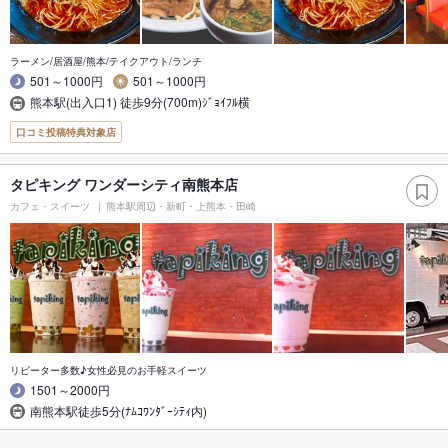
ラーメン/居酒屋/熊本/テイクアウト/ランチ
501～1000円
501～1000円
熊本駅(出入口1) 徒歩9分(700m)ｼﾞｮｲﾌﾙ横
口コミ投稿特典対象店
タピキング ワンダーシティ南熊本店
カフェ・スイーツ
熊本駅周辺・新町・上熊本・田崎
リピーター多数♪女性必見のお手軽スイーツ
1501～2000円
南熊本駅徒歩5分(ﾅﾑｺﾜﾝﾀﾞｰｼﾃｨ内)