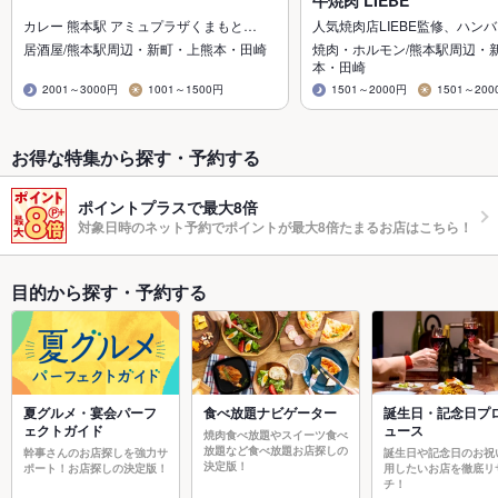
牛焼肉 LIEBE
カレー 熊本駅 アミュプラザくまもと…
人気焼肉店LIEBE監修、ハン
居酒屋/熊本駅周辺・新町・上熊本・田崎
焼肉・ホルモン/熊本駅周辺・
本・田崎
2001～3000円
1001～1500円
1501～2000円
1501～200
お得な特集から探す・予約する
ポイントプラスで最大8倍
対象日時のネット予約でポイントが最大8倍たまるお店はこちら！
目的から探す・予約する
夏グルメ・宴会パーフ
食べ放題ナビゲーター
誕生日・記念日プ
ェクトガイド
ュース
焼肉食べ放題やスイーツ食べ
放題など食べ放題お店探しの
幹事さんのお店探しを強力サ
誕生日や記念日のお祝
決定版！
ポート！お店探しの決定版！
用したいお店を徹底リ
チ！