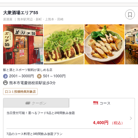
大衆酒場エリア55
居酒屋
熊本駅周辺・新町・上熊本・田崎
飯と酒とスポーツ観戦が楽しめる店
2001～3000円
501～1000円
熊本市電慶徳校前駅徒歩3分
口コミ投稿特典対象店
クーポン
コース
当日受付可能！選べるフード5品と2時間飲み放題
4,400円
（税込）
7品のコース料理と3時間飲み放題プラン