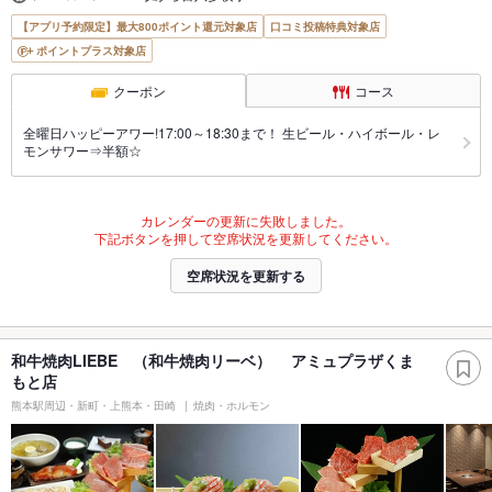
【アプリ予約限定】最大800ポイント還元対象店
口コミ投稿特典対象店
ポイントプラス対象店
クーポン
コース
全曜日ハッピーアワー!17:00～18:30まで！ 生ビール・ハイボール・レ
モンサワー⇒半額☆
カレンダーの更新に失敗しました。
下記ボタンを押して空席状況を更新してください。
空席状況を更新する
和牛焼肉LIEBE （和牛焼肉リーベ） アミュプラザくま
もと店
熊本駅周辺・新町・上熊本・田崎
焼肉・ホルモン