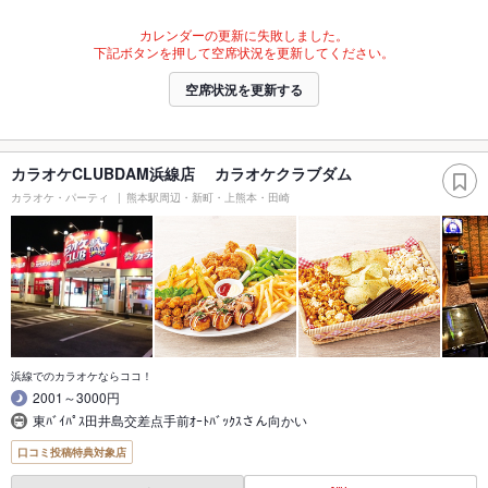
カレンダーの更新に失敗しました。
下記ボタンを押して空席状況を更新してください。
空席状況を更新する
カラオケCLUBDAM浜線店 カラオケクラブダム
カラオケ・パーティ
熊本駅周辺・新町・上熊本・田崎
浜線でのカラオケならココ！
2001～3000円
東ﾊﾞｲﾊﾟｽ田井島交差点手前ｵｰﾄﾊﾞｯｸｽさん向かい
口コミ投稿特典対象店