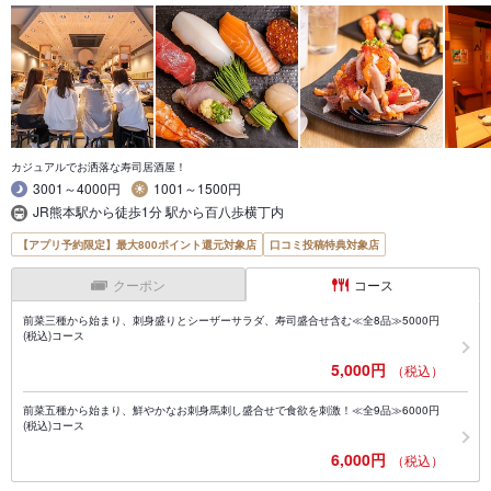
カジュアルでお洒落な寿司居酒屋！
3001～4000円
1001～1500円
JR熊本駅から徒歩1分 駅から百八歩横丁内
【アプリ予約限定】最大800ポイント還元対象店
口コミ投稿特典対象店
クーポン
コース
前菜三種から始まり、刺身盛りとシーザーサラダ、寿司盛合せ含む≪全8品≫5000円
(税込)コース
5,000円
（税込）
前菜五種から始まり、鮮やかなお刺身馬刺し盛合せで食欲を刺激！≪全9品≫6000円
(税込)コース
6,000円
（税込）