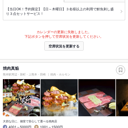
【当日OK！予約限定】【日～木曜日】３名様以上の利用で鮮魚刺し盛
り３点セットサービス！
カレンダーの更新に失敗しました。
下記ボタンを押して空席状況を更新してください。
空席状況を更新する
焼肉真焔
熊本駅周辺・新町・上熊本・田崎
焼肉・ホルモン
大切な日に、個室で安心して選べる焼肉店
4001～5000円
1001～1500円