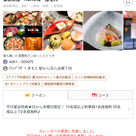
熊本駅周辺・新町・上熊本・田崎
居酒屋
落ち着いた雰囲気でごゆっくりどうぞ
4001～5000円
ｱﾐｭﾌﾟﾗｻﾞくまもと 駅から百八歩横丁内
【アプリ予約限定】最大800ポイント還元対象店
口コミ投稿特典対象店
ポイントプラス対象店
適格請求書発行事業者
クーポン
コース
平日宴会特典★日から木曜日限定！ 10名様以上幹事様1名様無料 20名
様以上で2名様無料♪
カレンダーの更新に失敗しました。
下記ボタンを押して空席状況を更新してください。