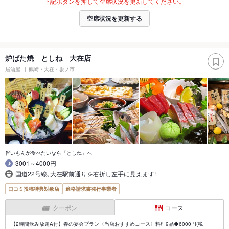
下記ボタンを押して空席状況を更新してください。
空席状況を更新する
炉ばた焼 としね 大在店
居酒屋
鶴崎・大在・坂ノ市
旨いもんが食べたいなら「としね」へ
3001～4000円
国道22号線､大在駅前通りを右折し左手に見えます!
口コミ投稿特典対象店
適格請求書発行事業者
クーポン
コース
【2時間飲み放題A付】春の宴会プラン〈当店おすすめコース〉料理9品◆6000円(税