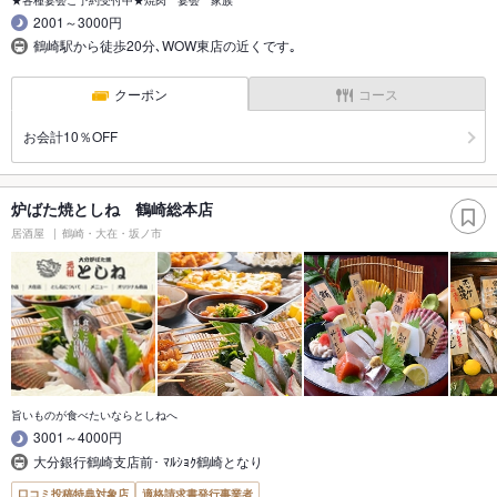
2001～3000円
鶴崎駅から徒歩20分､WOW東店の近くです｡
クーポン
コース
お会計10％OFF
炉ばた焼としね 鶴崎総本店
居酒屋
鶴崎・大在・坂ノ市
旨いものが食べたいならとしねへ
3001～4000円
大分銀行鶴崎支店前･ ﾏﾙｼｮｸ鶴崎となり
口コミ投稿特典対象店
適格請求書発行事業者