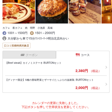
カフェ 夜カフェ 肉 明野 小池原 高城
1001～1500円
1501～2000円
大分駅から車で15分!ﾌｧﾐﾘｰﾏｰﾄ明治北店向かい
口コミ投稿特典対象店
クーポン
コース
【Beef steak】カイノミステーキ BURTONセット
2,380円
（税込）
【ディナー限定】5種の香味野菜とザーサイたっぷりの油淋鶏 BURTONセット
2,000円
（税込）
カレンダーの更新に失敗しました。
下記ボタンを押して空席状況を更新してください。