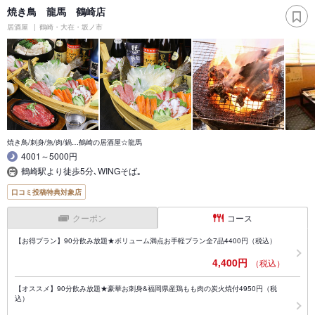
焼き鳥 龍馬 鶴崎店
居酒屋
鶴崎・大在・坂ノ市
焼き鳥/刺身/魚/肉/鍋…鶴崎の居酒屋☆龍馬
4001～5000円
鶴崎駅より徒歩5分､WINGそば｡
口コミ投稿特典対象店
クーポン
コース
【お得プラン】90分飲み放題★ボリューム満点お手軽プラン全7品4400円（税込）
4,400円
（税込）
【オススメ】90分飲み放題★豪華お刺身&福岡県産鶏もも肉の炭火焼付4950円（税
込）