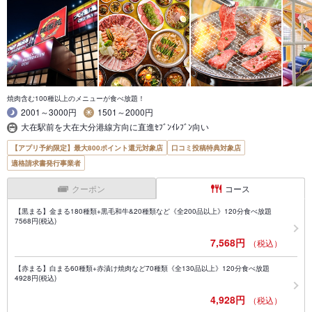
焼肉含む100種以上のメニューが食べ放題！
2001～3000円
1501～2000円
大在駅前を大在大分港線方向に直進ｾﾌﾞﾝｲﾚﾌﾞﾝ向い
【アプリ予約限定】最大800ポイント還元対象店
口コミ投稿特典対象店
適格請求書発行事業者
クーポン
コース
【黒まる】金まる180種類+黒毛和牛&20種類など《全200品以上》120分食べ放題
7568円(税込)
7,568円
（税込）
【赤まる】白まる60種類+赤漬け焼肉など70種類《全130品以上》120分食べ放題
4928円(税込)
4,928円
（税込）