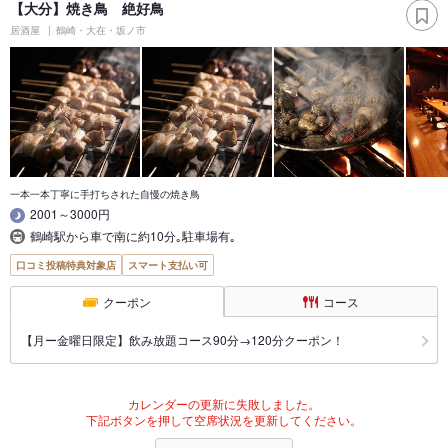
【大分】焼き鳥 絶好鳥
居酒屋
鶴崎・大在・坂ノ市
一本一本丁寧に手打ちされた自慢の焼き鳥
2001～3000円
鶴崎駅から車で南に約10分｡駐車場有｡
口コミ投稿特典対象店
スマート支払い可
クーポン
コース
【月ー金曜日限定】飲み放題コース90分→120分クーポン！
カレンダーの更新に失敗しました。
下記ボタンを押して空席状況を更新してください。