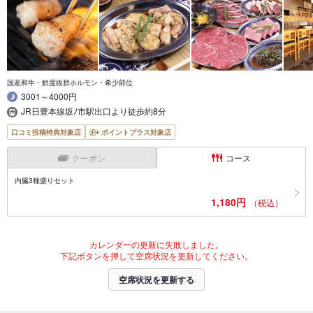
国産和牛・鮮度抜群ホルモン・希少部位
3001～4000円
JR日豊本線坂ﾉ市駅出口より徒歩約8分
口コミ投稿特典対象店
ポイントプラス対象店
クーポン
コース
内臓3種盛りセット
1,180円
（税込）
カレンダーの更新に失敗しました。
下記ボタンを押して空席状況を更新してください。
空席状況を更新する