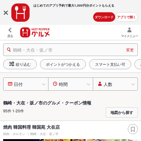
はじめてのアプリ予約で最大
1,000円分ポイントもらえる
ダウンロード
アプリで開く
戻る
マイメニュー
鶴崎・大在・坂ノ市
変更
絞り込む
ポイントがつかえる
スマート支払い可
日付
時間
人数
鶴崎・大在・坂ノ市のグルメ・クーポン情報
95件 1-20件
地図から探す
焼肉 韓国料理 韓国苑 大在店
焼肉・ホルモン
鶴崎・大在・坂ノ市