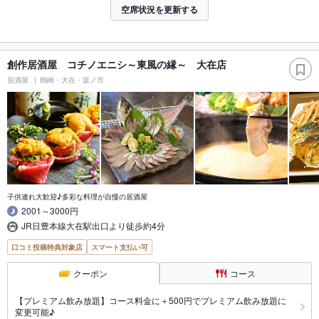
空席状況を更新する
創作居酒屋 コチノエニシ～東風の縁～ 大在店
居酒屋
鶴崎・大在・坂ノ市
子供連れ大歓迎♪多彩な料理が自慢の居酒屋
2001～3000円
JR日豊本線大在駅出口より徒歩約4分
口コミ投稿特典対象店
スマート支払い可
クーポン
コース
【プレミアム飲み放題】コース料金に＋500円でプレミアム飲み放題に
変更可能♪