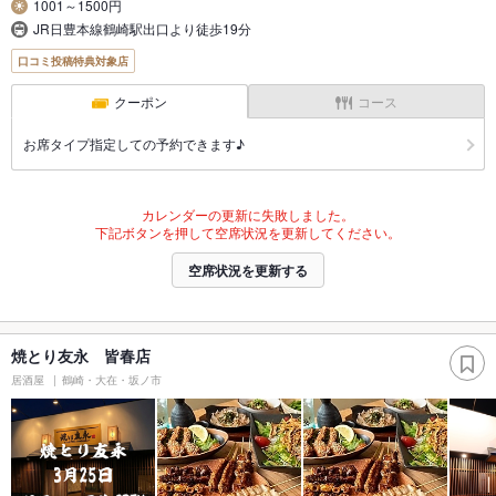
1001～1500円
JR日豊本線鶴崎駅出口より徒歩19分
口コミ投稿特典対象店
クーポン
コース
お席タイプ指定しての予約できます♪
カレンダーの更新に失敗しました。
下記ボタンを押して空席状況を更新してください。
空席状況を更新する
焼とり友永 皆春店
居酒屋
鶴崎・大在・坂ノ市