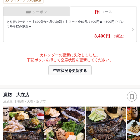
ポイントプラス対象店
クーポン
コース
とり善パーティー【120分食べ飲み放題！】フード全80品 3400円★＋500円でプレ
モルも飲み放題★
3,400円
（税込）
カレンダーの更新に失敗しました。
下記ボタンを押して空席状況を更新してください。
空席状況を更新する
嵐坊 大在店
居酒屋
鶴崎・大在・坂ノ市