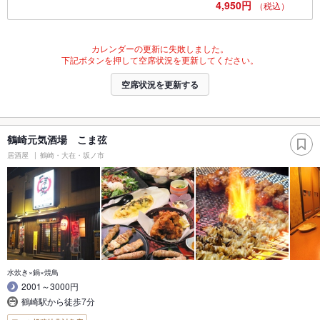
4,950円
（税込）
カレンダーの更新に失敗しました。
下記ボタンを押して空席状況を更新してください。
空席状況を更新する
鶴崎元気酒場 こま弦
居酒屋
鶴崎・大在・坂ノ市
水炊き×鍋×焼鳥
2001～3000円
鶴崎駅から徒歩7分