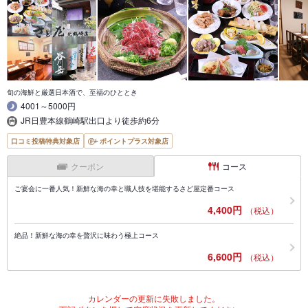
旬の海鮮と厳選日本酒で、至福のひととき
4001～5000円
JR日豊本線鶴崎駅出口より徒歩約6分
口コミ投稿特典対象店
ポイントプラス対象店
クーポン
コース
ご宴会に一番人気！新鮮な海の幸と職人技を堪能するさど屋定番コース
4,400円
（税込）
絶品！新鮮な海の幸を贅沢に味わう極上コース
6,600円
（税込）
カレンダーの更新に失敗しました。