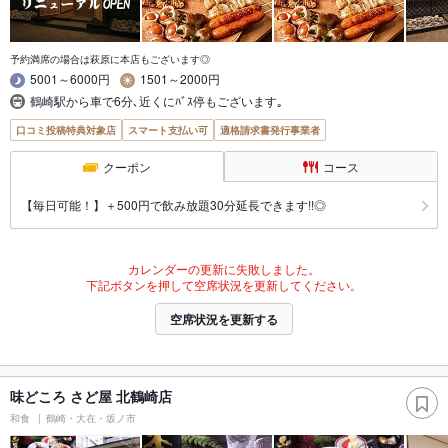
予約満席の場合は萩原に本店もございます◎
5001～6000円
1501～2000円
鶴崎駅から車で6分､近くにﾊﾞｽ停もございます｡
口コミ投稿特典対象店
スマート支払い可
適格請求書発行事業者
クーポン
コース
【毎日可能！】＋500円で飲み放題30分延長できます!!◎
カレンダーの更新に失敗しました。
下記ボタンを押して空席状況を更新してください。
空席状況を更新する
味どころ さど屋 北鶴崎店
和食
鶴崎・大在・坂ノ市