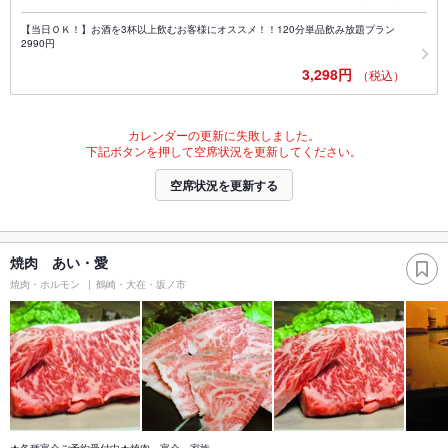
【当日ＯＫ！】お酒を3杯以上飲むお客様にオススメ！！120分単品飲み放題プラン
2990円
3,298円
（税込）
カレンダーの更新に失敗しました。
下記ボタンを押して空席状況を更新してください。
空席状況を更新する
焼肉 あい・愛
焼肉・ホルモン
鶴崎・大在・坂ノ市
★各種宴会ご予約受付中★焼肉 宴会 家族