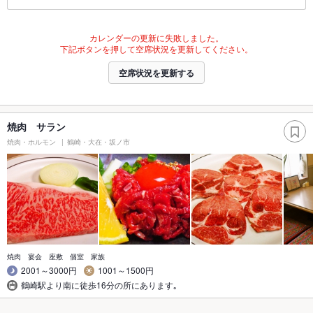
カレンダーの更新に失敗しました。
下記ボタンを押して空席状況を更新してください。
空席状況を更新する
焼肉 サラン
焼肉・ホルモン
鶴崎・大在・坂ノ市
焼肉 宴会 座敷 個室 家族
2001～3000円
1001～1500円
鶴崎駅より南に徒歩16分の所にあります｡