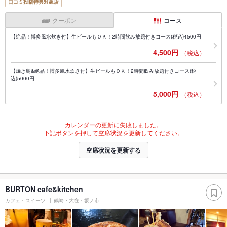
口コミ投稿特典対象店
クーポン
コース
【絶品！博多風水炊き付】生ビールもＯＫ！2時間飲み放題付きコース(税込)4500円
4,500円
（税込）
【焼き鳥&絶品！博多風水炊き付】生ビールもＯＫ！2時間飲み放題付きコース(税
込)5000円
5,000円
（税込）
カレンダーの更新に失敗しました。
下記ボタンを押して空席状況を更新してください。
空席状況を更新する
BURTON cafe&kitchen
カフェ・スイーツ
鶴崎・大在・坂ノ市