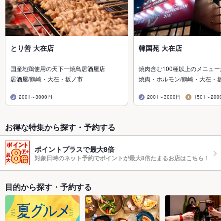
とり善 大在店
韓国苑 大在店
国産地鶏使用の天下一焼鳥居酒屋店
焼肉含む100種以上のメニュ
居酒屋/鶴崎・大在・坂ノ市
焼肉・ホルモン/鶴崎・大在・
2001～3000円
2001～3000円
1501～200
お得な特集から探す・予約する
ポイントプラスで最大8倍
対象日時のネット予約でポイントが最大8倍たまるお店はこちら！
目的から探す・予約する