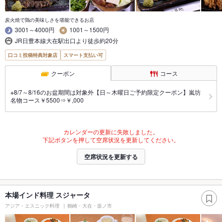
炭火焼で鶏の美味しさを堪能できるお店
3001～4000円
1001～1500円
JR日豊本線大在駅出口より徒歩約20分
口コミ投稿特典対象店
スマート支払い可
クーポン
コース
※8/7～8/16のお盆期間は対象外【日～木曜日ご予約限定クーポン】嵐坊
名物コース￥5500⇒￥,000
カレンダーの更新に失敗しました。
下記ボタンを押して空席状況を更新してください。
空席状況を更新する
本場インド料理 スジャータ
アジア・エスニック料理
鶴崎・大在・坂ノ市