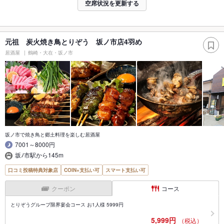
空席状況を更新する
元祖 炭火焼き鳥とりぞう 坂ノ市店4羽め
居酒屋
鶴崎・大在・坂ノ市
坂ノ市で焼き鳥と郷土料理を楽しむ居酒屋
7001～8000円
坂ﾉ市駅から145m
口コミ投稿特典対象店
COIN+支払い可
スマート支払い可
クーポン
コース
とりぞうグループ限界宴会コース お1人様 5999円
5,999円
（税込）