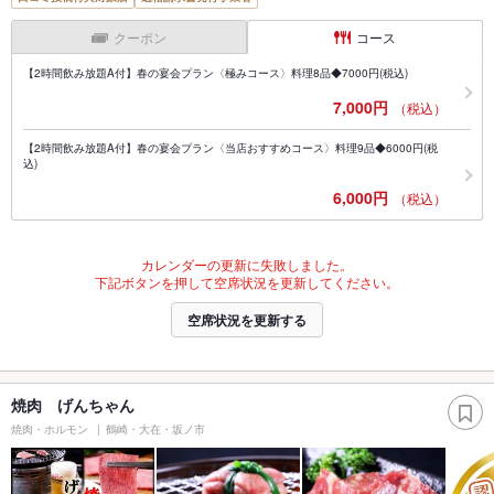
クーポン
コース
【2時間飲み放題A付】春の宴会プラン〈極みコース〉料理8品◆7000円(税込)
7,000円
（税込）
【2時間飲み放題A付】春の宴会プラン〈当店おすすめコース〉料理9品◆6000円(税
込)
6,000円
（税込）
カレンダーの更新に失敗しました。
下記ボタンを押して空席状況を更新してください。
空席状況を更新する
焼肉 げんちゃん
焼肉・ホルモン
鶴崎・大在・坂ノ市