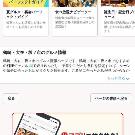
夏グルメ・宴会パーフ
食べ放題ナビゲーター
誕生日・記念日プ
ェクトガイド
ュース
焼肉食べ放題やスイーツ食べ
放題など食べ放題お店探しの
幹事さんのお店探しを強力サ
誕生日や記念日のお祝
決定版！
ポート！お店探しの決定版！
用したいお店を徹底リ
チ！
鶴崎・大在・坂ノ市のグルメ情報
鶴崎・大在・坂ノ市のグルメ情報ページです。鶴崎・大在・坂ノ市でおすすめ
の料理ジャンル
鍋
で絞り込んだり、予算やこだわり条件を指定すれば、シーン
や気分に合ったお店がサクサク探せます。ご希望に合ったお店が見つからなか
ったら、近隣のエリア
大分市内その他
、
都町
、
中央町
もチェックしてみてくだ
もっと見る
さい。ホットペッパーグルメなら、お得なクーポンはもちろん、こだわりメニ
ュー
水炊き
、
うなぎ
、
ピザ
や季節のおすすめ料理など、お店の最新情報をご紹
介しているので安心！24時間使える簡単便利なネット予約が使えるお店も拡大
中です。友達どうしの飲み会にも、会社の宴会にも、デートやパーティーにも
戻る
ページの先頭へ戻る
お得に便利にホットペッパーグルメをご利用ください。