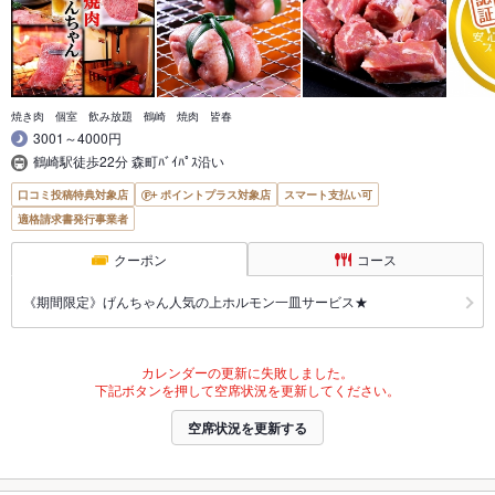
焼き肉 個室 飲み放題 鶴崎 焼肉 皆春
3001～4000円
鶴崎駅徒歩22分 森町ﾊﾞｲﾊﾟｽ沿い
口コミ投稿特典対象店
ポイントプラス対象店
スマート支払い可
適格請求書発行事業者
クーポン
コース
《期間限定》げんちゃん人気の上ホルモン一皿サービス★
カレンダーの更新に失敗しました。
下記ボタンを押して空席状況を更新してください。
空席状況を更新する