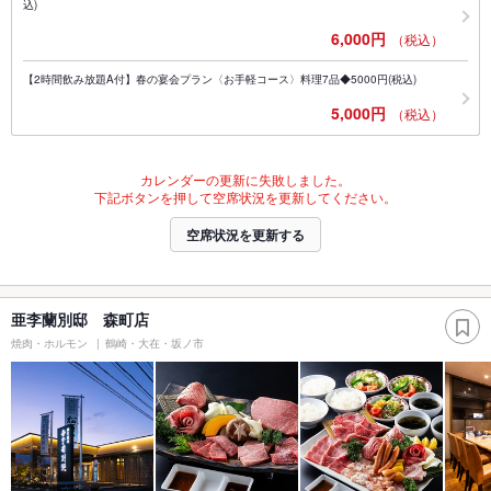
込)
6,000円
（税込）
【2時間飲み放題A付】春の宴会プラン〈お手軽コース〉料理7品◆5000円(税込)
5,000円
（税込）
カレンダーの更新に失敗しました。
下記ボタンを押して空席状況を更新してください。
空席状況を更新する
亜李蘭別邸 森町店
焼肉・ホルモン
鶴崎・大在・坂ノ市