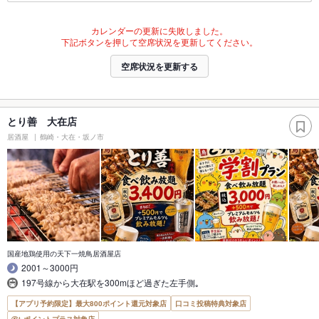
カレンダーの更新に失敗しました。
下記ボタンを押して空席状況を更新してください。
空席状況を更新する
とり善 大在店
居酒屋
鶴崎・大在・坂ノ市
国産地鶏使用の天下一焼鳥居酒屋店
2001～3000円
197号線から大在駅を300mほど過ぎた左手側｡
【アプリ予約限定】最大800ポイント還元対象店
口コミ投稿特典対象店