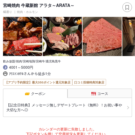
宮崎焼肉 牛蔵新館 アラタ～ARATA～
橘通り
焼肉・ホルモン
飲み放題/焼肉/宮崎地鶏/宮崎牛/鹿児島黒牛
4001～5000円
ｱﾘｽﾄﾝﾎﾃﾙさんから徒歩1分
【アプリ予約限定】最大350ポイント還元対象店
口コミ投稿特典対象店
クーポン
コース
【記念日特典】メッセージ無しデザートプレート《無料》！お祝い事や
大切な方へ◎
カレンダーの更新に失敗しました。
下記ボタンを押して空席状況を更新してください。