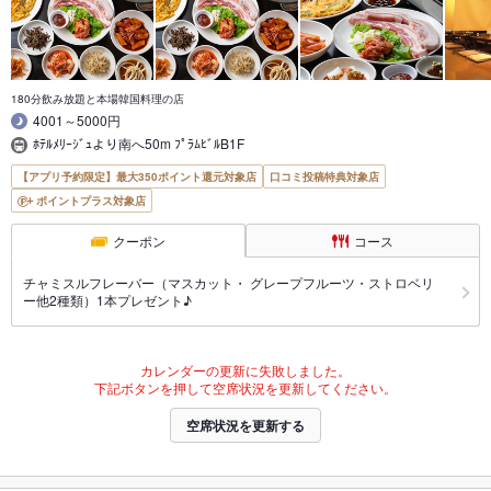
180分飲み放題と本場韓国料理の店
4001～5000円
ﾎﾃﾙﾒﾘｰｼﾞｭより南へ50m ﾌﾟﾗﾑﾋﾞﾙB1F
【アプリ予約限定】最大350ポイント還元対象店
口コミ投稿特典対象店
ポイントプラス対象店
クーポン
コース
チャミスルフレーバー（マスカット・ グレープフルーツ・ストロベリ
ー他2種類）1本プレゼント♪
カレンダーの更新に失敗しました。
下記ボタンを押して空席状況を更新してください。
空席状況を更新する