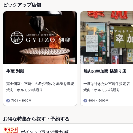
ピックアップ店舗
牛蔵 別邸
焼肉の幸加園 橘通り店
完全個室～宮崎牛の希少部位と赤身を堪能
一度は行きたい宮崎牛指定店
焼肉・ホルモン/橘通り
焼肉・ホルモン/橘通り
7001～8000円
4001～5000円
お得な特集から探す・予約する
ポイントプラスで最大8倍