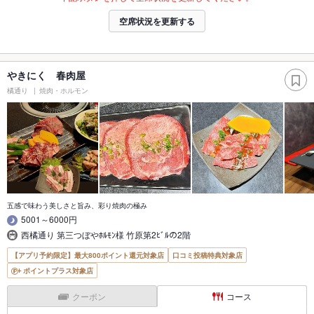
空席状況を更新する
やきにく 春肉屋
橘通り
焼肉・ホルモン
五感で味わう美しさと旨み、彩り焼肉の極み
5001～6000円
西橘通り 第三つぼやﾎﾙﾓﾝ様 竹原第2ﾋﾞﾙの2階
【アプリ予約限定】最大800ポイント還元対象店
口コミ投稿特典対象店
ポイントプラス対象店
クーポン
コース