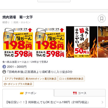
焼肉酒場 菊一文字
橘通り
焼肉・ホルモン
食べ飲み放題コースあり！24時まで営業♪
2001～3000円
｢宮崎肉本舗｣正面通路より扇町通りに入り徒歩3分
【アプリ予約限定】最大800ポイント還元対象店
口コミ投稿特典対象店
ポイントプラス対象店
クーポン
コース
【毎日安い！！】何杯飲んでもOK 生ビール198円（218円/税込）