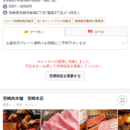
全席個室の本格宮崎牛焼肉店『焼肉二階』
5001～6000円
宮崎県宮崎市船塚2丁目｢霧島2丁目｣ﾊﾞｽ停近く
口コミ投稿特典対象店
ポイントプラス対象店
適格請求書発行事業者
クーポン
コース
お誕生日プレート無料☆お気軽にご予約下さいませ
カレンダーの更新に失敗しました。
下記ボタンを押して空席状況を更新してください。
空席状況を更新する
宮崎肉本舗 宮崎本店
橘通り
焼肉・ホルモン