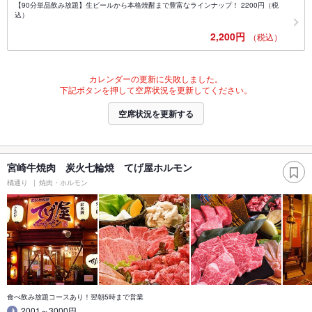
【90分単品飲み放題】生ビールから本格焼酎まで豊富なラインナップ！ 2200円（税
込）
2,200円
（税込）
カレンダーの更新に失敗しました。
下記ボタンを押して空席状況を更新してください。
空席状況を更新する
宮崎牛焼肉 炭火七輪焼 てげ屋ホルモン
橘通り
焼肉・ホルモン
食べ飲み放題コースあり！翌朝5時まで営業
2001～3000円