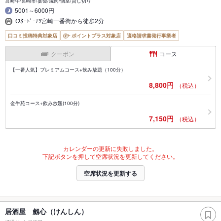
宮崎牛/宮崎市/宴会/焼肉/個室/貸し切り
5001～6000円
ﾐｽﾀｰﾄﾞｰﾅﾂ宮崎一番街から徒歩2分
口コミ投稿特典対象店
ポイントプラス対象店
適格請求書発行事業者
クーポン
コース
【一番人気】プレミアムコース+飲み放題（100分）
8,800円
（税込）
金牛苑コース+飲み放題(100分)
7,150円
（税込）
カレンダーの更新に失敗しました。
下記ボタンを押して空席状況を更新してください。
空席状況を更新する
居酒屋 劔心（けんしん）