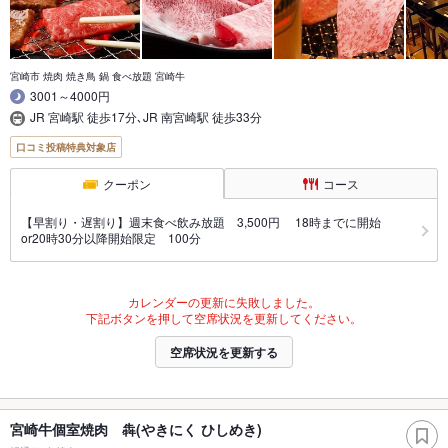
宮崎市 焼肉 焼き鳥 鍋 食べ放題 宮崎牛
3001～4000円
JR 宮崎駅 徒歩17分､JR 南宮崎駅 徒歩33分
口コミ投稿特典対象店
クーポン
コース
【早割り・遅割り】週末食べ飲み放題 3,500円 18時までに開始
or20時30分以降開始限定 100分
カレンダーの更新に失敗しました。
下記ボタンを押して空席状況を更新してください。
空席状況を更新する
宮崎牛個室焼肉 犇(やきにく ひしめき)