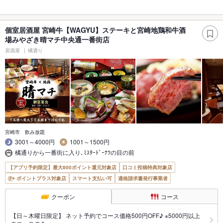
個室居酒屋 宮崎牛【WAGYU】ステーキと宮崎地鶏和牛酒
場みやざき晴マチ中央通一番街店
居酒屋
橘通り
宮崎市 飲み放題
3001～4000円
1001～1500円
橘通りから一番街に入り､ﾐｽﾀｰﾄﾞｰﾅﾂの目の前
【アプリ予約限定】最大800ポイント還元対象店
口コミ投稿特典対象店
ポイントプラス対象店
スマート支払い可
適格請求書発行事業者
クーポン
コース
【日～木曜日限定】 ネット予約でコース価格500円OFF♪ ※5000円以上