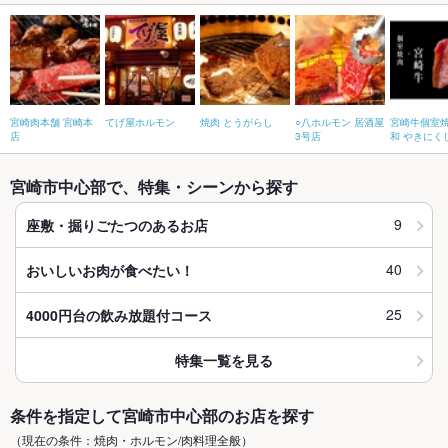
宮崎肉本舗 宮崎本
てげ屋ホルモン
焼肉 とうがらし
○八ホルモン 居酒屋
宮崎牛個室焼
店
3号店
和 やきにく
宮崎市中心部で、特集・シーンから探す
9
座敷・掘りごたつのあるお店
40
おいしいお肉が食べたい！
25
4000円台の飲み放題付コース
特集一覧を見る
条件を指定して宮崎市中心部のお店を探す
（現在の条件：焼肉・ホルモン/肉料理全般）