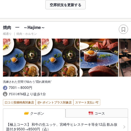
空席状況を更新する
焼肉 一 ～Hajime～
橘通り
焼肉・ホルモン
洗練された空間で味わう”隠れ家焼肉”
7001～8000円
ｱﾘｽﾄﾝﾎﾃﾙ様より徒歩1分
口コミ投稿特典対象店
ポイントプラス対象店
スマート支払い可
クーポン
コース
【極上コース】 和牛の生ユッケ、宮崎牛ヒレステーキ等全12品 飲み放
題付き9500→8500円（込）