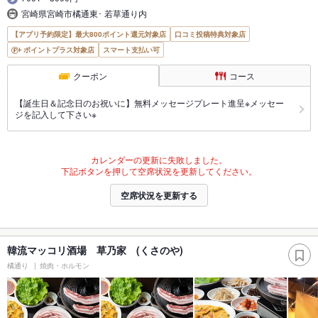
宮崎県宮崎市橘通東･ 若草通り内
【アプリ予約限定】最大800ポイント還元対象店
口コミ投稿特典対象店
ポイントプラス対象店
スマート支払い可
クーポン
コース
【誕生日＆記念日のお祝いに】無料メッセージプレート進呈※メッセー
ジを記入して下さい※
カレンダーの更新に失敗しました。
下記ボタンを押して空席状況を更新してください。
空席状況を更新する
韓流マッコリ酒場 草乃家 (くさのや)
橘通り
焼肉・ホルモン