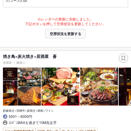
のコースのみ
カレンダーの更新に失敗しました。
下記ボタンを押して空席状況を更新してください。
空席状況を更新する
焼き鳥×炭火焼き×居酒屋 蒼
居酒屋
橘通り
鉄板焼き×宮崎牛×炭焼き×焼鳥×ワイン
5001～6000円
ｺﾝﾋﾞﾆMAXを過ぎて10M先左手