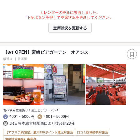
カレンダーの更新に失敗しました。
下記ボタンを押して空席状況を更新してください。
空席状況を更新する
【8/1 OPEN】宮崎ビアガーデン オアシス
橘通り
居酒屋
食べ飲み放題あり！屋上ビアガーデン♪
4001～5000円
4001～5000円
JR日豊本線宮崎駅西口より徒歩約23分
【アプリ予約限定】最大350ポイント還元対象店
口コミ投稿特典対象店
適格請求書発行事業者