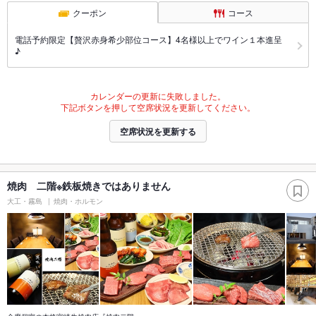
クーポン
コース
電話予約限定【贅沢赤身希少部位コース】4名様以上でワイン１本進呈
♪
カレンダーの更新に失敗しました。
下記ボタンを押して空席状況を更新してください。
空席状況を更新する
焼肉 二階※鉄板焼きではありません
大工・霧島
焼肉・ホルモン