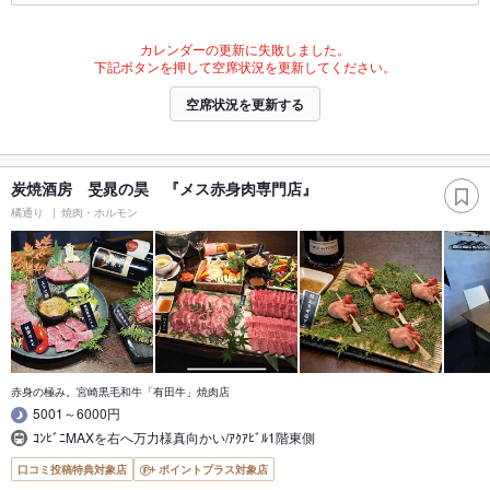
カレンダーの更新に失敗しました。
下記ボタンを押して空席状況を更新してください。
空席状況を更新する
炭焼酒房 旻晁の昊 『メス赤身肉専門店』
橘通り
焼肉・ホルモン
赤身の極み。宮崎黒毛和牛「有田牛」焼肉店
5001～6000円
ｺﾝﾋﾞﾆMAXを右へ万力様真向かい/ｱｸｱﾋﾞﾙ1階東側
口コミ投稿特典対象店
ポイントプラス対象店