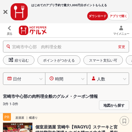
はじめてのアプリ予約で最大
1,000円分ポイントもらえる
ダウンロード
アプリで開く
戻る
マイメニュー
宮崎市中心部 肉料理全般
変更
絞り込む
ポイントがつかえる
スマート支払い可
日付
時間
人数
宮崎市中心部の肉料理全般のグルメ・クーポン情報
3件 1-3件
地図から探す
PR
居酒屋
橘通り
個室居酒屋 宮崎牛【WAGYU】ステーキと宮