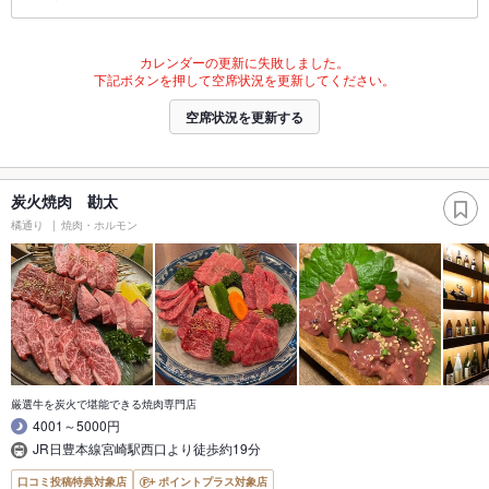
カレンダーの更新に失敗しました。
下記ボタンを押して空席状況を更新してください。
空席状況を更新する
炭火焼肉 勘太
橘通り
焼肉・ホルモン
厳選牛を炭火で堪能できる焼肉専門店
4001～5000円
JR日豊本線宮崎駅西口より徒歩約19分
口コミ投稿特典対象店
ポイントプラス対象店