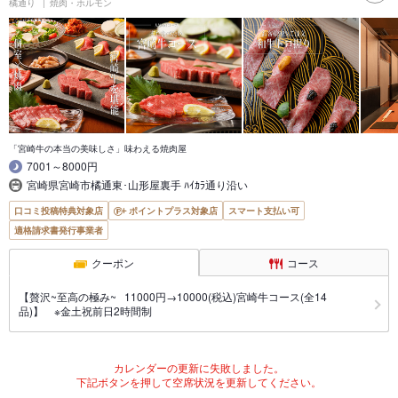
橘通り
焼肉・ホルモン
「宮崎牛の本当の美味しさ」味わえる焼肉屋
7001～8000円
宮崎県宮崎市橘通東･山形屋裏手 ﾊｲｶﾗ通り沿い
口コミ投稿特典対象店
ポイントプラス対象店
スマート支払い可
適格請求書発行事業者
クーポン
コース
【贅沢~至高の極み~ 11000円→10000(税込)宮崎牛コース(全14
品)】 ※金土祝前日2時間制
カレンダーの更新に失敗しました。
下記ボタンを押して空席状況を更新してください。