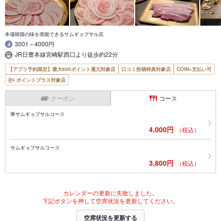
本場韓国の味を堪能できるサムギョプサル店
3001～4000円
JR日豊本線宮崎駅西口より徒歩約22分
【アプリ予約限定】最大800ポイント還元対象店
口コミ投稿特典対象店
COIN+支払い可
ポイントプラス対象店
クーポン
コース
華サムギョプサルコース
4,000円
（税込）
サムギョプサルコース
3,800円
（税込）
カレンダーの更新に失敗しました。
下記ボタンを押して空席状況を更新してください。
空席状況を更新する