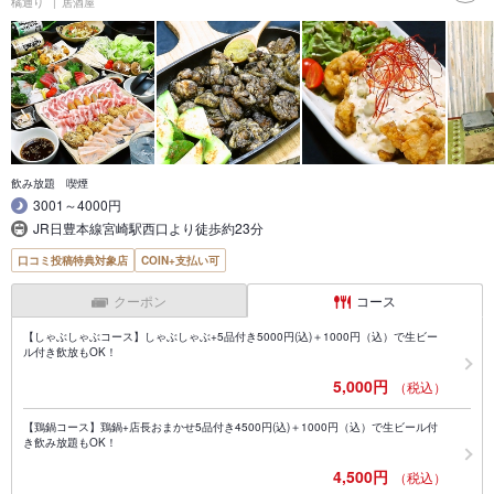
橘通り
居酒屋
飲み放題 喫煙
3001～4000円
JR日豊本線宮崎駅西口より徒歩約23分
口コミ投稿特典対象店
COIN+支払い可
クーポン
コース
【しゃぶしゃぶコース】しゃぶしゃぶ+5品付き5000円(込)＋1000円（込）で生ビー
ル付き飲放もOK！
5,000円
（税込）
【鶏鍋コース】鶏鍋+店長おまかせ5品付き4500円(込)＋1000円（込）で生ビール付
き飲み放題もOK！
4,500円
（税込）