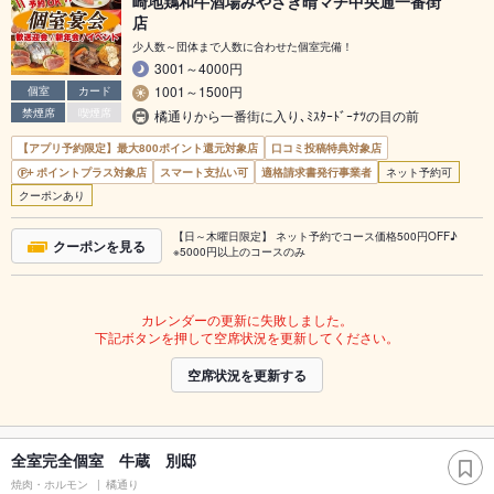
崎地鶏和牛酒場みやざき晴マチ中央通一番街
店
少人数～団体まで人数に合わせた個室完備！
3001～4000円
1001～1500円
個室
カード
禁煙席
喫煙席
橘通りから一番街に入り､ﾐｽﾀｰﾄﾞｰﾅﾂの目の前
【アプリ予約限定】最大800ポイント還元対象店
口コミ投稿特典対象店
ポイントプラス対象店
スマート支払い可
適格請求書発行事業者
ネット予約可
クーポンあり
【日～木曜日限定】 ネット予約でコース価格500円OFF♪
クーポンを見る
※5000円以上のコースのみ
カレンダーの更新に失敗しました。
下記ボタンを押して空席状況を更新してください。
空席状況を更新する
全室完全個室 牛蔵 別邸
焼肉・ホルモン
橘通り