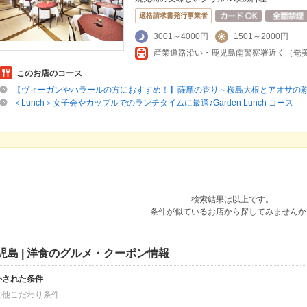
適格請求書発行事業者
3001～4000円
1501～2000円
産業道路沿い・鹿児島南警察署近く（奄
このお店のコース
【ヴィーガンやハラールの方におすすめ！】薩摩の香り～桜島大根とアオサの
＜Lunch＞女子会やカップルでのランチタイムに最適♪Garden Lunch コース
検索結果は以上です。
条件が似ているお店から探してみませんか
児島 | 洋食のグルメ・クーポン情報
外された条件
の他こだわり条件