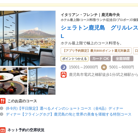
イタリアン・フレンチ｜鹿児島中央
ホテル最上階/コース料理/ランチ/記念日/プロポーズ/個
シェラトン鹿児島 グリルレストラン
L
ホテル最上階で極上のコース料理を。
【アプリ予約限定】最大800ポイント還元対象店
口
ポイントつかえる
15001～20000円
5001～6000円
鹿児島市電武之橋駅徒歩1分/武之橋駅から
このお店のコース
(8-9月)【平日限定】選べるメインのショートコース（全4品）ディナー
ディナー【フライングホグ】鹿児島の旬と世界の美食を堪能する特別コース
ネット予約の空席状況