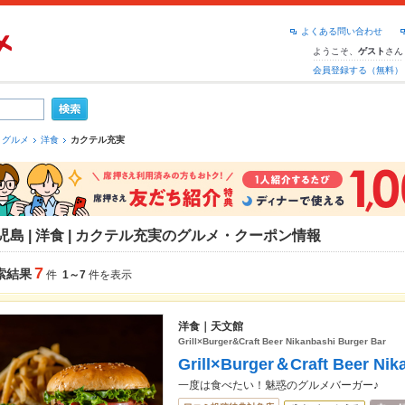
よくある問い合わせ
ようこそ、
さん
ゲスト
会員登録する（無料）
 グルメ
洋食
カクテル充実
児島 | 洋食 | カクテル充実のグルメ・クーポン情報
7
索結果
件
1～7
件を表示
洋食｜天文館
Grill×Burger&Craft Beer Nikanbashi Burger Bar
Grill×Burger＆Craft Beer Nik
一度は食べたい！魅惑のグルメバーガー♪