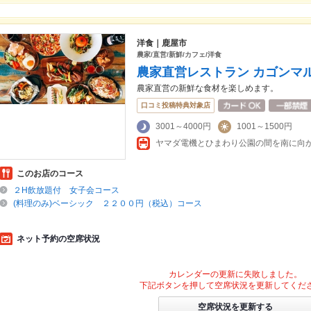
洋食｜鹿屋市
農家/直営/新鮮/カフェ/洋食
農家直営レストラン カゴンマ
農家直営の新鮮な食材を楽しめます。
口コミ投稿特典対象店
3001～4000円
1001～1500円
ヤマダ電機とひまわり公園の間を南に向か
このお店のコース
２H飲放題付 女子会コース
(料理のみ)ベーシック ２２００円（税込）コース
ネット予約の空席状況
カレンダーの更新に失敗しました。
下記ボタンを押して空席状況を更新してくだ
空席状況を更新する