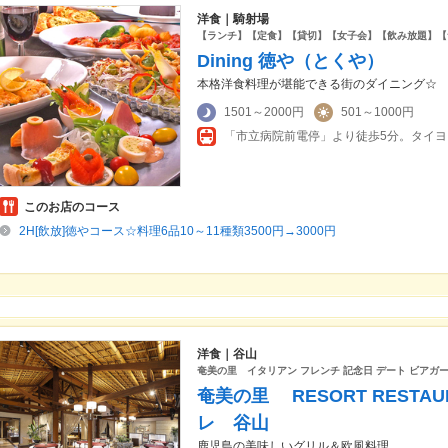
洋食｜騎射場
【ランチ】【定食】【貸切】【女子会】【飲み放題】【
Dining 徳や（とくや）
本格洋食料理が堪能できる街のダイニング☆
1501～2000円
501～1000円
「市立病院前電停」より徒歩5分。タイ
このお店のコース
2H[飲放]徳やコース☆料理6品10～11種類3500円→3000円
洋食｜谷山
奄美の里 イタリアン フレンチ 記念日 デート ビアガ
奄美の里 RESORT RESTAU
レ 谷山
鹿児島の美味しいグリル＆欧風料理