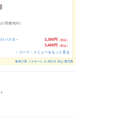
美の里敷地内）
彩りパスタ～
2,300円
（税込）
3,400円
（税込）
コース・メニューをもっと見る
奄美の里 イルモーレ IL MOLE 谷山 鹿児島
？