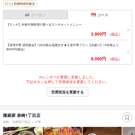
口コミ投稿特典対象店
クーポン
コース
【ランチ】本格中国料理の選べるランチセットメニュー
2,900円
（税込）
【琉球中華 貸切宴会】120分飲み放題付き★王道中華プラン【卓盛り】15名様より
8000円(税込)
8,000円
（税込）
カレンダーの更新に失敗しました。
下記ボタンを押して空席状況を更新してください。
空席状況を更新する
陳麻家 泉崎1丁目店
泉崎・沖縄県庁周辺
中華