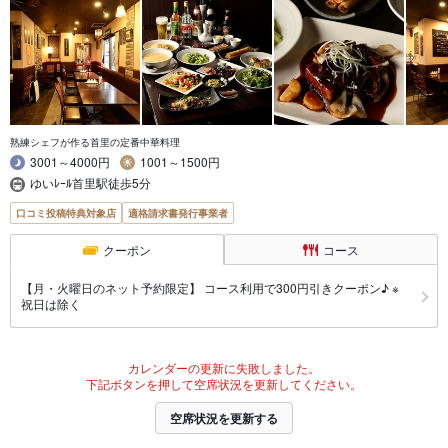
熟練シェフが作る首里の定番中華料理
3001～4000円
1001～1500円
ゆいﾚｰﾙ首里駅徒歩5分
口コミ投稿特典対象店
適格請求書発行事業者
クーポン
コース
【月・火曜日のネット予約限定】 コース利用で300円引きクーポン♪ ※
祝日は除く
カレンダーの更新に失敗しました。
下記ボタンを押して空席状況を更新してください。
空席状況を更新する