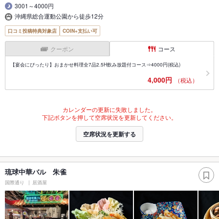
3001～4000円
沖縄県総合運動公園から徒歩12分
口コミ投稿特典対象店
COIN+支払い可
クーポン
コース
【宴会にぴったり】おまかせ料理全7品2.5H飲み放題付コース⇒4000円(税込)
4,000円
（税込）
カレンダーの更新に失敗しました。
下記ボタンを押して空席状況を更新してください。
空席状況を更新する
琉球中華バル 朱雀
国際通り
居酒屋