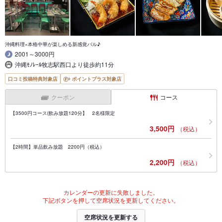
沖縄料理×本格中華が楽しめる新感覚バル♪
2001～3000円
沖縄ﾓﾉﾚｰﾙ牧志駅西口より徒歩約11分
口コミ投稿特典対象店
ポイントプラス対象店
クーポン
コース
【3500円コース(飲み放題120分】 2名様限定
3,500円
（税込）
【2時間】単品飲み放題 2200円（税込）
2,200円
（税込）
カレンダーの更新に失敗しました。
下記ボタンを押して空席状況を更新してください。
空席状況を更新する