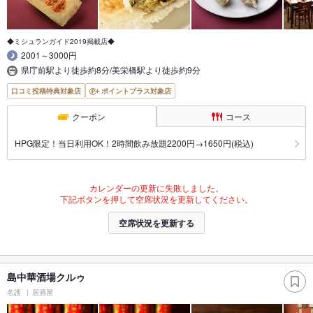
◆ミシュランガイド2019掲載店◆
2001～3000円
県庁前駅より徒歩約8分/美栄橋駅より徒歩約9分
口コミ投稿特典対象店
ポイントプラス対象店
クーポン
コース
HPG限定！当日利用OK！2時間飲み放題2200円→1650円(税込)
カレンダーの更新に失敗しました。
下記ボタンを押して空席状況を更新してください。
空席状況を更新する
島中華酒場クルゥ
名護
居酒屋