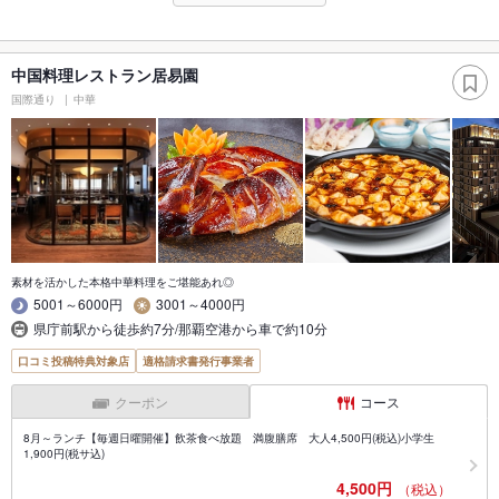
中国料理レストラン居易園
国際通り
中華
素材を活かした本格中華料理をご堪能あれ◎
5001～6000円
3001～4000円
県庁前駅から徒歩約7分/那覇空港から車で約10分
口コミ投稿特典対象店
適格請求書発行事業者
クーポン
コース
8月～ランチ【毎週日曜開催】飲茶食べ放題 満腹膳席 大人4,500円(税込)小学生
1,900円(税サ込)
4,500円
（税込）