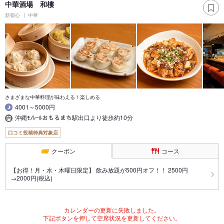
中華酒場 和樓
新都心
中華
さまざまな中華料理が味わえる！楽しめる
4001～5000円
沖縄ﾓﾉﾚｰﾙおもろまち駅出口より徒歩約10分
口コミ投稿特典対象店
クーポン
コース
【お得！月・水・木曜日限定】 飲み放題が500円オフ！！ 2500円
→2000円(税込)
カレンダーの更新に失敗しました。
下記ボタンを押して空席状況を更新してください。