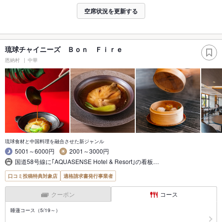
空席状況を更新する
琉球チャイニーズ Ｂｏｎ Ｆｉｒｅ
恩納村
中華
琉球食材と中国料理を融合させた新ジャンル
5001～6000円
2001～3000円
国道58号線に｢AQUASENSE Hotel & Resort｣の看板…
口コミ投稿特典対象店
適格請求書発行事業者
クーポン
コース
睡蓮コース（5/19～）