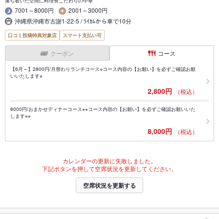
落ち着いた空間に料理長こだわりの中華
7001～8000円
2001～3000円
沖縄県沖縄市古謝1-22-5 / ﾗｲｶﾑから車で10分
口コミ投稿特典対象店
スマート支払い可
クーポン
コース
【6月～】2800円/月替わりランチコース※コース内容の【お願い】を必ずご確認お願
いいたします※
2,800円
（税込）
8000円/おまかせディナーコース※※コース内容の【お願い】を必ずご確認お願いいた
します※※
8,000円
（税込）
カレンダーの更新に失敗しました。
下記ボタンを押して空席状況を更新してください。
空席状況を更新する