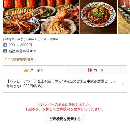
お酒を楽しみながらゆんたく出来る居酒屋
2001～3000円
名護市営市場すぐ
口コミ投稿特典対象店
クーポン
コース
【ハッピーアワー】金土祝前日除く19時迄のご来店◆飲み放題ビール
有無ともに980円(税込)！
カレンダーの更新に失敗しました。
下記ボタンを押して空席状況を更新してください。
空席状況を更新する