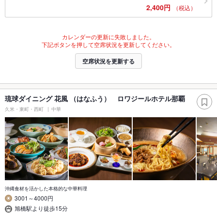
2,400円
（税込）
カレンダーの更新に失敗しました。
下記ボタンを押して空席状況を更新してください。
空席状況を更新する
琉球ダイニング 花風 （はなふう） ロワジールホテル那覇
久米・東町・西町
中華
沖縄食材を活かした本格的な中華料理
3001～4000円
旭橋駅より徒歩15分