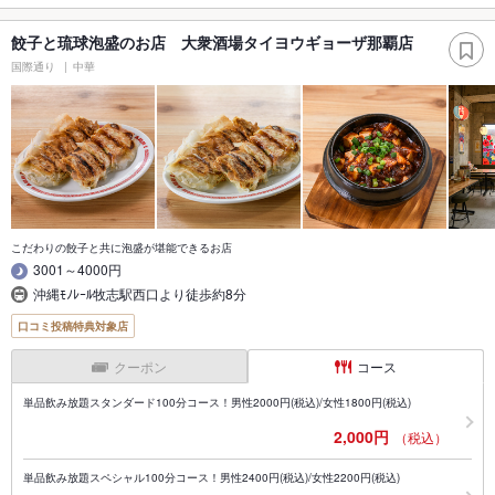
餃子と琉球泡盛のお店 大衆酒場タイヨウギョーザ那覇店
国際通り
中華
こだわりの餃子と共に泡盛が堪能できるお店
3001～4000円
沖縄ﾓﾉﾚｰﾙ牧志駅西口より徒歩約8分
口コミ投稿特典対象店
クーポン
コース
単品飲み放題スタンダード100分コース！男性2000円(税込)/女性1800円(税込)
2,000円
（税込）
単品飲み放題スペシャル100分コース！男性2400円(税込)/女性2200円(税込)