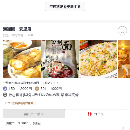
空席状況を更新する
漢謝園 安里店
安里・栄町市場
中華
中華食べ飲み放題★5500円～（税込）！！
1501～2000円
501～1000円
牧志駅徒歩3分｡ﾎﾃﾙｵﾘｵﾝの斜め裏､駐車場完備
口コミ投稿特典対象店
クーポン
コース
満腹コース 9800円（税込）