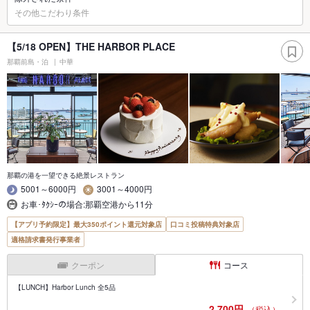
その他こだわり条件
【5/18 OPEN】THE HARBOR PLACE
那覇前島・泊
中華
那覇の港を一望できる絶景レストラン
5001～6000円
3001～4000円
お車･ﾀｸｼｰの場合:那覇空港から11分
【アプリ予約限定】最大350ポイント還元対象店
口コミ投稿特典対象店
適格請求書発行事業者
クーポン
コース
【LUNCH】Harbor Lunch 全5品
2,700円
（税込）