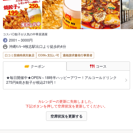
コスパ◎餃子が人気の中華居酒屋
2001～3000円
沖縄ﾓﾉﾚｰﾙ牧志駅出口より徒歩約4分
口コミ投稿特典対象店
COIN+支払い可
適格請求書発行事業者
クーポン
コース
★毎日開催中★OPEN～18時半ハッピーアワー！アルコールドリンク
275円&焼き餃子が税込219円！
カレンダーの更新に失敗しました。
下記ボタンを押して空席状況を更新してください。
空席状況を更新する