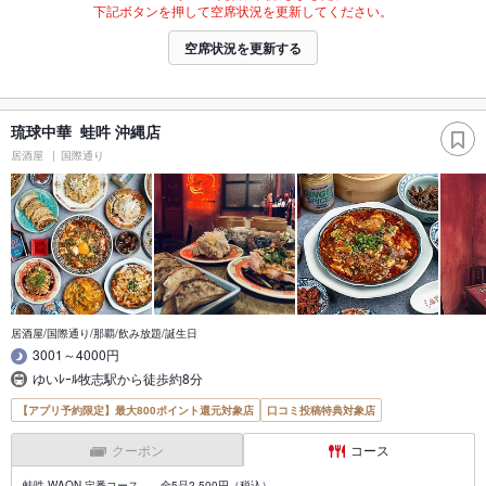
下記ボタンを押して空席状況を更新してください。
空席状況を更新する
琉球中華 蛙吽 沖縄店
居酒屋
国際通り
居酒屋/国際通り/那覇/飲み放題/誕生日
3001～4000円
ゆいﾚｰﾙ牧志駅から徒歩約8分
【アプリ予約限定】最大800ポイント還元対象店
口コミ投稿特典対象店
クーポン
コース
蛙吽 WAON 定番コース 全5品2,500円（税込）