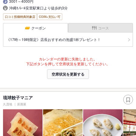
3001～4000円
沖縄ﾓﾉﾚｰﾙ安里駅東口より徒歩約3分
口コミ投稿特典対象店
COIN+支払い可
クーポン
コース
《17時～19時限定》店長おすすめの泡盛1杯プレゼント！
カレンダーの更新に失敗しました。
下記ボタンを押して空席状況を更新してください。
空席状況を更新する
琉球餃子マニア
久茂地
居酒屋