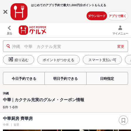
はじめてのアプリ予約で最大
1,000円分ポイントもらえる
ダウンロード
アプリで開く
戻る
マイメニュー
沖縄 中華 カクテル充実
変更
絞り込む
ポイントがつかえる
スマート支払い可
今日予約できる
明日予約できる
日時指定
沖縄
中華 | カクテル充実のグルメ・クーポン情報
6件 1-6件
中華厨房 齊華房
中華
首里