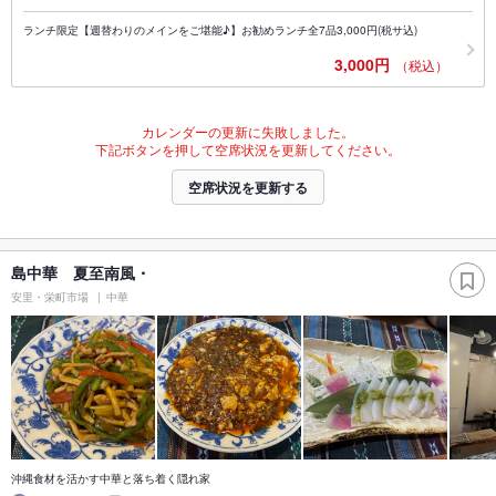
ランチ限定【週替わりのメインをご堪能♪】お勧めランチ全7品3,000円(税サ込)
3,000円
（税込）
カレンダーの更新に失敗しました。
下記ボタンを押して空席状況を更新してください。
空席状況を更新する
島中華 夏至南風・
安里・栄町市場
中華
沖縄食材を活かす中華と落ち着く隠れ家