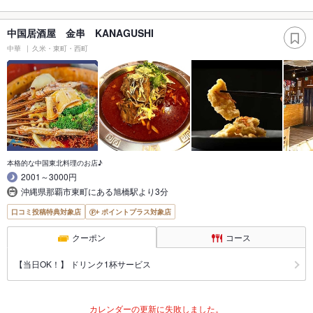
中国居酒屋 金串 KANAGUSHI
中華
久米・東町・西町
本格的な中国東北料理のお店♪
2001～3000円
沖縄県那覇市東町にある旭橋駅より3分
口コミ投稿特典対象店
ポイントプラス対象店
クーポン
コース
【当日OK！】 ドリンク1杯サービス
カレンダーの更新に失敗しました。