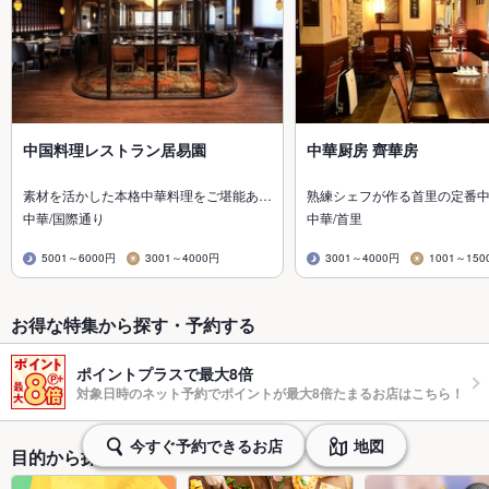
中国料理レストラン居易園
中華厨房 齊華房
素材を活かした本格中華料理をご堪能あ…
熟練シェフが作る首里の定番
中華/国際通り
中華/首里
5001～6000円
3001～4000円
3001～4000円
1001～150
お得な特集から探す・予約する
ポイントプラスで最大8倍
対象日時のネット予約でポイントが最大8倍たまるお店はこちら！
今すぐ予約できるお店
地図
目的から探す・予約する