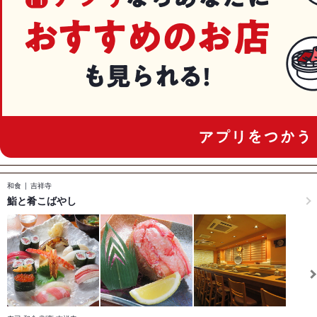
和食
吉祥寺
鮨と肴こばやし