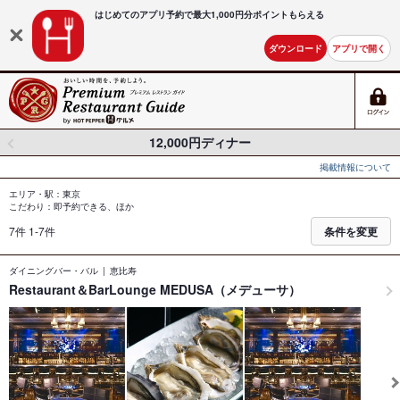
はじめてのアプリ予約で最大
1,000円分ポイントもらえる
ダウンロード
アプリで開く
12,000円ディナー
掲載情報について
エリア・駅：東京
こだわり：即予約できる、ほか
7件 1-7件
条件を変更
ダイニングバー・バル
恵比寿
Restaurant＆BarLounge MEDUSA（メデューサ）