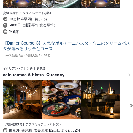
貸切/記念日/イタリアン/デート/貸切
JR恵比寿駅西口徒歩1分
5000円（通常平均/宴会平均）
246席
【Dinner Course C】人気なポルチーニパスタ・ウニのクリームパス
タが選べるリッチなコース
コース品数
6品
利用人数
2～99名
イタリアン・フレンチ
表参道
cafe terrace & bistro Queency
【表参道駅2分】テラス付カフェレストラン
東京ﾒﾄﾛ銀座線･表参道駅 B2出口より徒歩2分