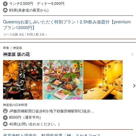
ランチ2,500円 ディナー5,000円
83席(表参道の夜景から)
Queencyお楽しみいただく特別プラン！2.5h飲み放題付【premium
プラン12000円】
コース品数
9品
利用人数
2名～
和食
神楽坂
神楽坂 坂の花
神楽坂の日本料理
JR飯田橋駅西口徒歩8分/地下鉄飯田橋駅B3口徒歩…
8500円（通常平均）
40席(お問い合わせください。)
産直海鮮と国産牛、料理長厳選「榊」さかきコース