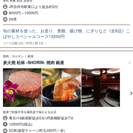
寿司 和食 割烹 吉祥寺
JR吉祥寺駅東口より徒歩約3分
8000円～10000円
24席
旬の素材を使った、お造り、煮物、揚げ物、にぎりなど《全8品》こ
ばやしスペシャルコース13200円
コース品数
8品
利用人数
2名～
焼肉・ホルモン
銀座
炭火焼 松林 -SHORIN- 焼肉 銀座
銀座で松阪牛等を備長炭で味わえるお店
東京ﾒﾄﾛ銀座駅徒歩5分/JR新橋駅徒歩7分
12500円(税込)
52席(個室チャージ料 6,050円／卓)