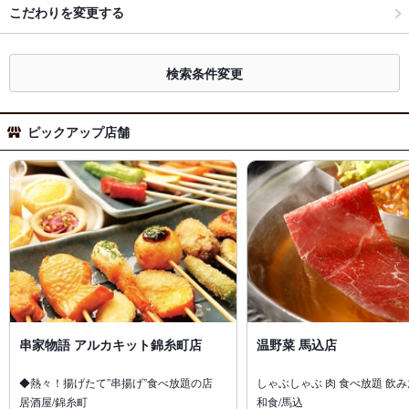
こだわりを変更する
検索条件変更
ピックアップ店舗
串家物語 アルカキット錦糸町店
温野菜 馬込店
◆熱々！揚げたて”串揚げ”食べ放題の店
しゃぶしゃぶ 肉 食べ放題 飲
居酒屋/錦糸町
和食/馬込