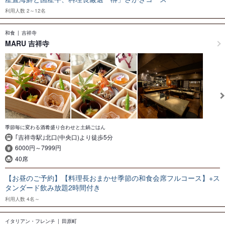
利用人数
2～12名
和食
吉祥寺
MARU 吉祥寺
季節毎に変わる酒肴盛り合わせと土鍋ごはん
｢吉祥寺駅｣北口(中央口)より徒歩5分
6000円～7999円
40席
【お昼のご予約】【料理長おまかせ季節の和食会席フルコース】+ス
タンダード飲み放題2時間付き
利用人数
4名～
イタリアン・フレンチ
田原町