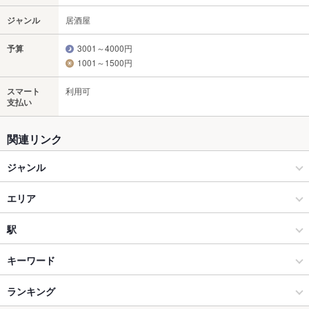
ジャンル
居酒屋
予算
3001～4000円
1001～1500円
スマート
利用可
支払い
関連リンク
ジャンル
居酒屋
エリア
和風
札幌大通
駅
札幌（札幌駅・大通） × 居酒屋
札幌大通 × 居酒屋
大通駅
キーワード
札幌（札幌駅・大通） × 和風
札幌大通 × 和風
すすきの駅
ランキング
からあげ
しゃぶしゃぶ
ちゃんこ鍋
石狩鍋
スープカレー
水餃子