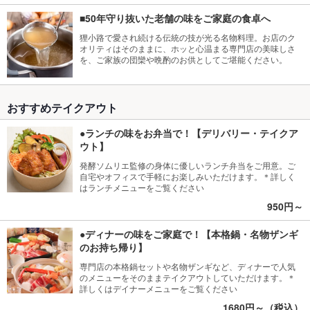
■50年守り抜いた老舗の味をご家庭の食卓へ
狸小路で愛され続ける伝統の技が光る名物料理。お店のク
オリティはそのままに、ホッと心温まる専門店の美味しさ
を、ご家族の団欒や晩酌のお供としてご堪能ください。
おすすめテイクアウト
●ランチの味をお弁当で！【デリバリー・テイクア
ウト】
発酵ソムリエ監修の身体に優しいランチ弁当をご用意。ご
自宅やオフィスで手軽にお楽しみいただけます。＊詳しく
はランチメニューをご覧ください
950円～
●ディナーの味をご家庭で！【本格鍋・名物ザンギ
のお持ち帰り】
専門店の本格鍋セットや名物ザンギなど、ディナーで人気
のメニューをそのままテイクアウトしていただけます。＊
詳しくはデイナーメニューをご覧ください
1680円～（税込）