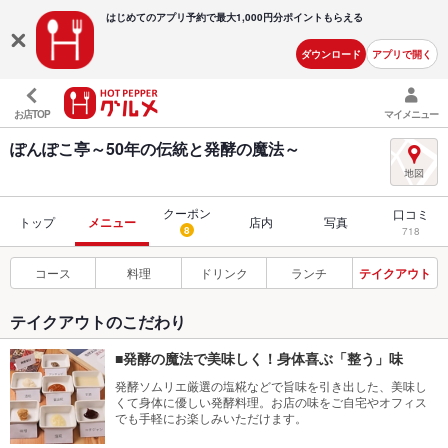
はじめてのアプリ予約で最大
1,000円分ポイントもらえる
ダウンロード
アプリで開く
お店TOP
マイメニュー
ぽんぽこ亭～50年の伝統と発酵の魔法～
クーポン
口コミ
トップ
メニュー
店内
写真
8
718
コース
料理
ドリンク
ランチ
テイクアウト
テイクアウトのこだわり
■発酵の魔法で美味しく！身体喜ぶ「整う」味
発酵ソムリエ厳選の塩糀などで旨味を引き出した、美味し
くて身体に優しい発酵料理。お店の味をご自宅やオフィス
でも手軽にお楽しみいただけます。