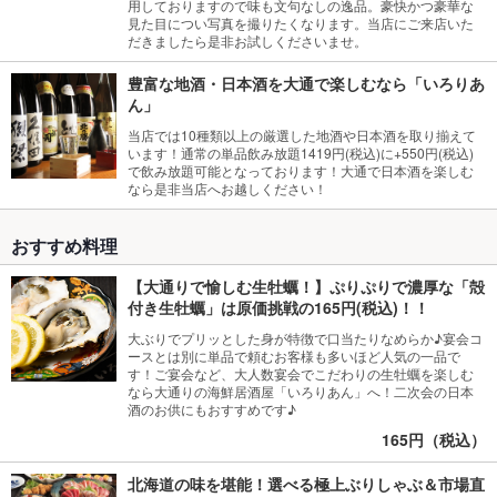
用しておりますので味も文句なしの逸品。豪快かつ豪華な
見た目につい写真を撮りたくなります。当店にご来店いた
だきましたら是非お試しくださいませ。
豊富な地酒・日本酒を大通で楽しむなら「いろりあ
ん」
当店では10種類以上の厳選した地酒や日本酒を取り揃えて
います！通常の単品飲み放題1419円(税込)に+550円(税込)
で飲み放題可能となっております！大通で日本酒を楽しむ
なら是非当店へお越しください！
おすすめ料理
【大通りで愉しむ生牡蠣！】ぷりぷりで濃厚な「殻
付き生牡蠣」は原価挑戦の165円(税込)！！
大ぶりでプリッとした身が特徴で口当たりなめらか♪宴会コ
ースとは別に単品で頼むお客様も多いほど人気の一品で
す！ご宴会など、大人数宴会でこだわりの生牡蠣を楽しむ
なら大通りの海鮮居酒屋「いろりあん」へ！二次会の日本
酒のお供にもおすすめです♪
165円（税込）
北海道の味を堪能！選べる極上ぶりしゃぶ＆市場直