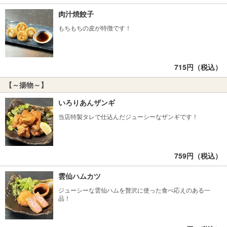
肉汁焼餃子
もちもちの皮が特徴です！
715円（税込）
【～揚物～】
いろりあんザンギ
当店特製タレで仕込んだジューシーなザンギです！
759円（税込）
雲仙ハムカツ
ジューシーな雲仙ハムを贅沢に使った食べ応えのある一
品！