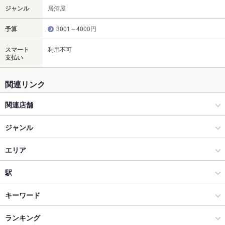
ジャンル
居酒屋
予算
3001～4000円
スマート
利用不可
支払い
関連リンク
関連店舗
【個室完備】北海道海鮮居酒屋 いろりあん 時計台店
ジャンル
居酒屋
エリア
海鮮
札幌大通
駅
札幌（札幌駅・大通） × 居酒屋
札幌大通 × 居酒屋
大通駅
キーワード
札幌（札幌駅・大通） × 海鮮
札幌大通 × 海鮮
ランキング
からあげ
馬刺し
塩辛
炉ばた焼き・炙り焼き
ウニ料理
エビ料理