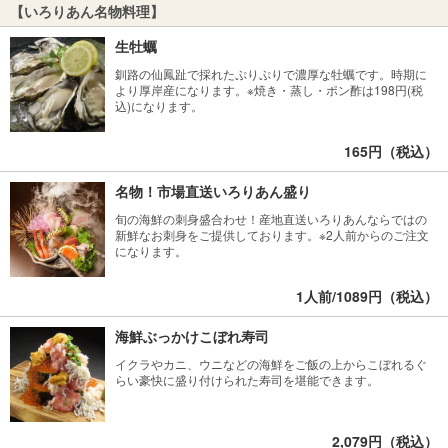
【いろりあん名物料理】
生牡蠣
釧路の仙鳳趾で採れたぷりぷりで濃厚な牡蠣です。時期に
より厚岸産になります。※焼き・蒸し・ポン酢は198円(税
込)になります。
165円（税込）
名物！市場直送いろりあん盛り
旬の海鮮の刺身盛合わせ！産地直送いろりあんならではの
新鮮なお刺身をご提供しております。※2人前からのご注文
になります。
1人前/1089円（税込）
海鮮ぶっかけこぼれ寿司
イクラやカニ、ウニなどの海鮮をご飯の上からこぼれるぐ
らい豪快に盛り付けられた寿司を堪能できます。
2,079円（税込）