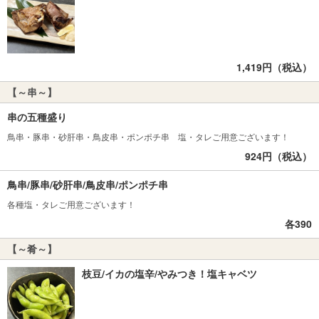
1,419円（税込）
【～串～】
串の五種盛り
鳥串・豚串・砂肝串・鳥皮串・ポンポチ串 塩・タレご用意ございます！
924円（税込）
鳥串/豚串/砂肝串/鳥皮串/ポンポチ串
各種塩・タレご用意ございます！
各390
【～肴～】
枝豆/イカの塩辛/やみつき！塩キャベツ