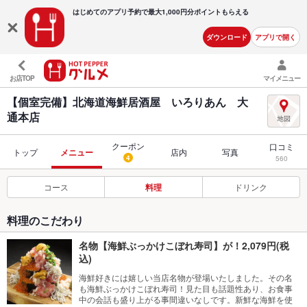
はじめてのアプリ予約で最大
1,000円分ポイントもらえる
ダウンロード
アプリで開く
お店TOP
マイメニュー
【個室完備】北海道海鮮居酒屋 いろりあん 大
通本店
クーポン
口コミ
トップ
メニュー
店内
写真
4
560
コース
料理
ドリンク
料理のこだわり
名物【海鮮ぶっかけこぼれ寿司】が！2,079円(税
込)
海鮮好きには嬉しい当店名物が登場いたしました。その名
も海鮮ぶっかけこぼれ寿司！見た目も話題性あり、お食事
中の会話も盛り上がる事間違いなしです。新鮮な海鮮を使