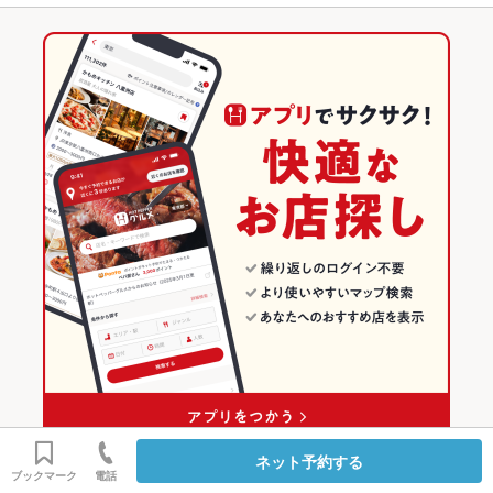
カキ料理・オイスター
カニ料理
刺身
あん肝
フライドポテト
大通駅 × 居酒屋
札幌大通 × 和食
北海道のグルメランキング
ウインナー
海鮮丼
なめろう
焼きそば
ステーキ
餃子
チャーハン
大通駅 × 海鮮
札幌大通 × 和食全般
北海道の居酒屋ランキング
炭火焼
ジンギスカン
フレンチトースト
デザート
和食
北海道
北海道の海鮮ランキング
和食全般
北海道 × 居酒屋
札幌（札幌駅・大通）のグルメランキング
札幌（札幌駅・大通） × 和食
北海道 × 海鮮
札幌（札幌駅・大通）の居酒屋ランキング
札幌（札幌駅・大通） × 和食全般
北海道 × 和食
札幌（札幌駅・大通）の海鮮ランキング
大通駅 × 和食
北海道 × 和食全般
札幌大通のグルメランキング
大通駅 × 和食全般
札幌大通の居酒屋ランキング
札幌大通の海鮮ランキング
ネット予約する
ブックマーク
電話
北海道
札幌（札幌駅・大通）
札幌大通
お店TOP
料理