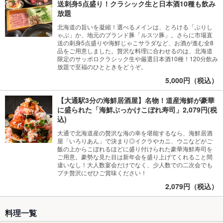
送刺身5点盛り！クラシック生と日本酒10種も飲み
放題
北海道の旨いを凝縮！選べるメインは、とろける「ぶりし
ゃぶ」か、地元のブランド豚「ルスツ豚」。さらに市場直
送の刺身5点盛りや海鮮じゃこサラダなど、お酒が進む全8
品をご用意しました。贅沢な料理に合わせるのは、北海道
限定のサッポロクラシック生や厳選日本酒10種！120分飲み
放題で至福のひとときをどうぞ。
5,000円（税込）
【大通駅3分の海鮮居酒屋】名物！道産海鮮が豪華
に盛られた「海鮮ぶっかけこぼれ寿司」2,079円(税
込)
大通で北海道産の贅沢な海の幸を堪能するなら、海鮮居酒
屋「いろりあん」で決まり◎イクラやカニ、ウニなどがご
飯の上からこぼれるほどに盛り付けられた豪華海鮮寿司を
ご用意。豪勢な見た目は新年会を盛り上げてくれること間
違いなし！大人数宴会だけでなく、少人数での二次会でも
プチ贅沢にぜひご賞味ください！
2,079円（税込）
料理一覧